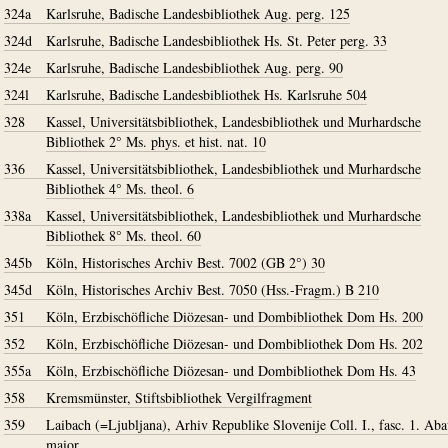
324a
Karlsruhe, Badische Landesbibliothek Aug. perg. 125
324d
Karlsruhe, Badische Landesbibliothek Hs. St. Peter perg. 33
324e
Karlsruhe, Badische Landesbibliothek Aug. perg. 90
324l
Karlsruhe, Badische Landesbibliothek Hs. Karlsruhe 504
328
Kassel, Universitätsbibliothek, Landesbibliothek und Murhardsche
Bibliothek 2° Ms. phys. et hist. nat. 10
336
Kassel, Universitätsbibliothek, Landesbibliothek und Murhardsche
Bibliothek 4° Ms. theol. 6
338a
Kassel, Universitätsbibliothek, Landesbibliothek und Murhardsche
Bibliothek 8° Ms. theol. 60
345b
Köln, Historisches Archiv Best. 7002 (GB 2°) 30
345d
Köln, Historisches Archiv Best. 7050 (Hss.-Fragm.) B 210
351
Köln, Erzbischöfliche Diözesan- und Dombibliothek Dom Hs. 200
352
Köln, Erzbischöfliche Diözesan- und Dombibliothek Dom Hs. 202
355a
Köln, Erzbischöfliche Diözesan- und Dombibliothek Dom Hs. 43
358
Kremsmünster, Stiftsbibliothek Vergilfragment
359
Laibach (=Ljubljana), Arhiv Republike Slovenije Coll. I., fasc. 1. Ab
maior