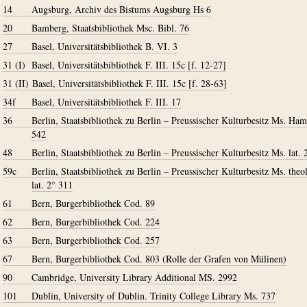
14
Augsburg, Archiv des Bistums Augsburg Hs 6
20
Bamberg, Staatsbibliothek Msc. Bibl. 76
27
Basel, Universitätsbibliothek B. VI. 3
31 (I)
Basel, Universitätsbibliothek F. III. 15c [f. 12-27]
31 (II)
Basel, Universitätsbibliothek F. III. 15c [f. 28-63]
34f
Basel, Universitätsbibliothek F. III. 17
36
Berlin, Staatsbibliothek zu Berlin – Preussischer Kulturbesitz Ms. Hami
542
48
Berlin, Staatsbibliothek zu Berlin – Preussischer Kulturbesitz Ms. lat. 
59c
Berlin, Staatsbibliothek zu Berlin – Preussischer Kulturbesitz Ms. theol
lat. 2° 311
61
Bern, Burgerbibliothek Cod. 89
62
Bern, Burgerbibliothek Cod. 224
63
Bern, Burgerbibliothek Cod. 257
67
Bern, Burgerbibliothek Cod. 803 (Rolle der Grafen von Mülinen)
90
Cambridge, University Library Additional MS. 2992
101
Dublin, University of Dublin. Trinity College Library Ms. 737