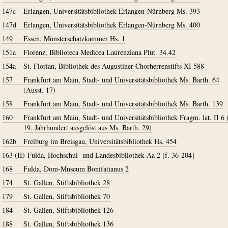
147c
Erlangen, Universitätsbibliothek Erlangen-Nürnberg Ms. 393
147d
Erlangen, Universitätsbibliothek Erlangen-Nürnberg Ms. 400
149
Essen, Münsterschatzkammer Hs. 1
151a
Florenz, Biblioteca Medicea Laurenziana Plut. 34.42
154a
St. Florian, Bibliothek des Augustiner-Chorherrenstifts XI 588
157
Frankfurt am Main, Stadt- und Universitätsbibliothek Ms. Barth. 64
(Ausst. 17)
158
Frankfurt am Main, Stadt- und Universitätsbibliothek Ms. Barth. 139
160
Frankfurt am Main, Stadt- und Universitätsbibliothek Fragm. lat. II 6 
19. Jahrhundert ausgelöst aus Ms. Barth. 29)
162b
Freiburg im Breisgau, Universitätsbibliothek Hs. 454
163 (II)
Fulda, Hochschul- und Landesbibliothek Aa 2 [f. 36-204]
168
Fulda, Dom-Museum Bonifatianus 2
174
St. Gallen, Stiftsbibliothek 28
179
St. Gallen, Stiftsbibliothek 70
184
St. Gallen, Stiftsbibliothek 126
188
St. Gallen, Stiftsbibliothek 136