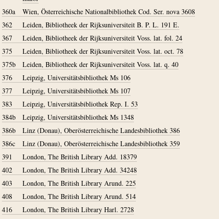
360a
Wien, Österreichische Nationalbibliothek Cod. Ser. nova 3608
362
Leiden, Bibliotheek der Rijksuniversiteit B. P. L. 191 E.
367
Leiden, Bibliotheek der Rijksuniversiteit Voss. lat. fol. 24
375
Leiden, Bibliotheek der Rijksuniversiteit Voss. lat. oct. 78
375b
Leiden, Bibliotheek der Rijksuniversiteit Voss. lat. q. 40
376
Leipzig, Universitätsbibliothek Ms 106
377
Leipzig, Universitätsbibliothek Ms 107
383
Leipzig, Universitätsbibliothek Rep. I. 53
384b
Leipzig, Universitätsbibliothek Ms 1348
386b
Linz (Donau), Oberösterreichische Landesbibliothek 386
386c
Linz (Donau), Oberösterreichische Landesbibliothek 359
391
London, The British Library Add. 18379
402
London, The British Library Add. 34248
403
London, The British Library Arund. 225
408
London, The British Library Arund. 514
416
London, The British Library Harl. 2728