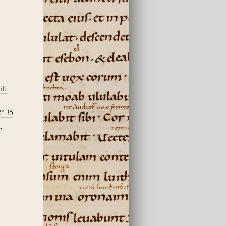
lt.
2° 35
.