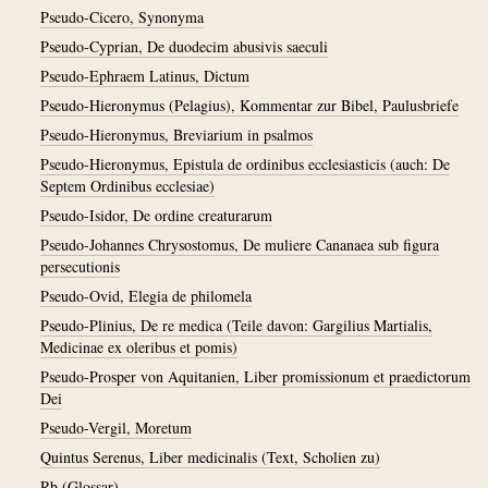
Pseudo-Cicero, Synonyma
Pseudo-Cyprian, De duodecim abusivis saeculi
Pseudo-Ephraem Latinus, Dictum
Pseudo-Hieronymus (Pelagius), Kommentar zur Bibel, Paulusbriefe
Pseudo-Hieronymus, Breviarium in psalmos
Pseudo-Hieronymus, Epistula de ordinibus ecclesiasticis (auch: De
Septem Ordinibus ecclesiae)
Pseudo-Isidor, De ordine creaturarum
Pseudo-Johannes Chrysostomus, De muliere Cananaea sub figura
persecutionis
Pseudo-Ovid, Elegia de philomela
Pseudo-Plinius, De re medica (Teile davon: Gargilius Martialis,
Medicinae ex oleribus et pomis)
Pseudo-Prosper von Aquitanien, Liber promissionum et praedictorum
Dei
Pseudo-Vergil, Moretum
Quintus Serenus, Liber medicinalis (Text, Scholien zu)
Rb (Glossar)