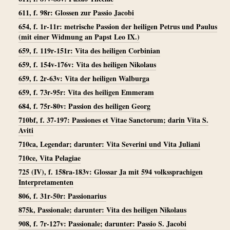
611, f. 98r: Glossen zur Passio Jacobi
654, f. 1r-11r: metrische Passion der heiligen Petrus und Paulus
(mit einer Widmung an Papst Leo IX.)
659, f. 119r-151r: Vita des heiligen Corbinian
659, f. 154v-176v: Vita des heiligen Nikolaus
659, f. 2r-63v: Vita der heiligen Walburga
659, f. 73r-95r: Vita des heiligen Emmeram
684, f. 75r-80v: Passion des heiligen Georg
710bf, f. 37-197: Passiones et Vitae Sanctorum; darin Vita S.
Aviti
710ca, Legendar; darunter: Vita Severini und Vita Juliani
710ce, Vita Pelagiae
725 (IV), f. 158ra-183v: Glossar Ja mit 594 volkssprachigen
Interpretamenten
806, f. 31r-50r: Passionarius
875k, Passionale; darunter: Vita des heiligen Nikolaus
908, f. 7r-127v: Passionale; darunter: Passio S. Jacobi