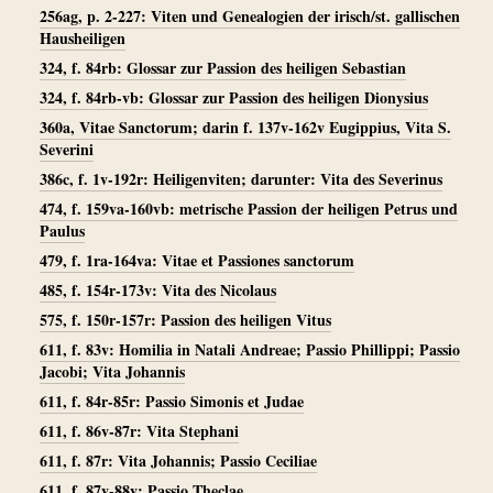
256ag, p. 2-227: Viten und Genealogien der irisch/st. gallischen
Hausheiligen
324, f. 84rb: Glossar zur Passion des heiligen Sebastian
324, f. 84rb-vb: Glossar zur Passion des heiligen Dionysius
360a, Vitae Sanctorum; darin f. 137v-162v Eugippius, Vita S.
Severini
386c, f. 1v-192r: Heiligenviten; darunter: Vita des Severinus
474, f. 159va-160vb: metrische Passion der heiligen Petrus und
Paulus
479, f. 1ra-164va: Vitae et Passiones sanctorum
485, f. 154r-173v: Vita des Nicolaus
575, f. 150r-157r: Passion des heiligen Vitus
611, f. 83v: Homilia in Natali Andreae; Passio Phillippi; Passio
Jacobi; Vita Johannis
611, f. 84r-85r: Passio Simonis et Judae
611, f. 86v-87r: Vita Stephani
611, f. 87r: Vita Johannis; Passio Ceciliae
611, f. 87v-88v: Passio Theclae