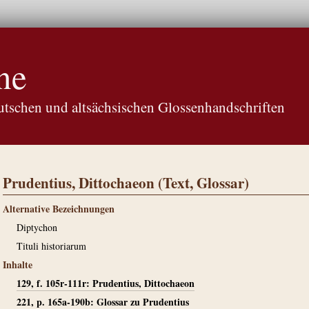
ne
tschen und altsächsischen Glossenhandschriften
Prudentius, Dittochaeon (Text, Glossar)
Alternative Bezeichnungen
Diptychon
Tituli historiarum
Inhalte
129, f. 105r-111r: Prudentius, Dittochaeon
221, p. 165a-190b: Glossar zu Prudentius