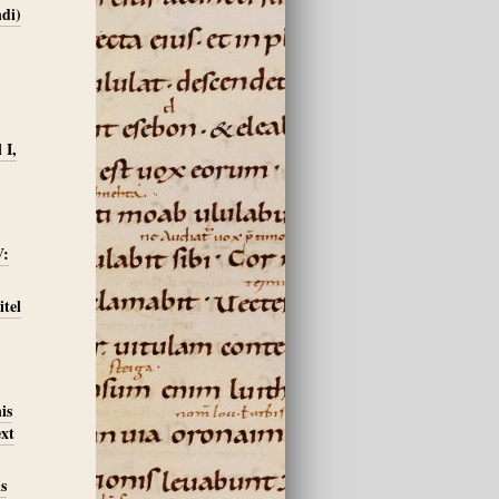
ndi)
 I,
V:
itel
is
ext
s