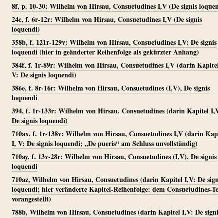
8f, p. 10-30: Wilhelm von Hirsau, Consuetudines I,V (De signis loque
24c, f. 6r-12r: Wilhelm von Hirsau, Consuetudines I,V (De signis
loquendi)
358b, f. 121r-129v: Wilhelm von Hirsau, Consuetudines I,V: De signis
loquendi (hier in geänderter Reihenfolge als gekürzter Anhang)
384f, f. 1r-89r: Wilhelm von Hirsau, Consuetudines I,V (darin Kapitel
V: De signis loquendi)
386e, f. 8r-16r: Wilhelm von Hirsau, Consuetudines (I,V), De signis
loquendi
394, f. 1r-133r: Wilhelm von Hirsau, Consuetudines (darin Kapitel I,
De signis loquendi)
710ax, f. 1r-138v: Wilhelm von Hirsau, Consuetudines I,V (darin Kap
I, V: De signis loquendi; „De pueris“ am Schluss unvollständig)
710ay, f. 13v-28r: Wilhelm von Hirsau, Consuetudines (I,V), De signis
loquendi
710az, Wilhelm von Hirsau, Consuetudines (darin Kapitel I,V: De sign
loquendi; hier veränderte Kapitel-Reihenfolge: dem Consuetudines-T
vorangestellt)
788b, Wilhelm von Hirsau, Consuetudines (darin Kapitel I,V: De signi