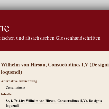
ne
tschen und altsächsischen Glossenhandschriften
Wilhelm von Hirsau, Consuetudines I,V (De signi
loquendi)
Alternative Bezeichnung
Constitutiones
Inhalte
8e, f. 7v-14r: Wilhelm von Hirsau, Consuetudines (I,V), De signis
loquendi