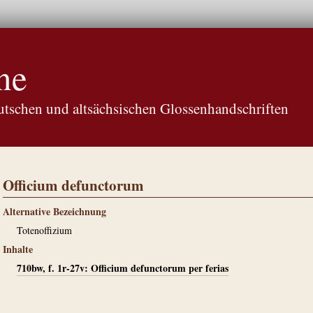
ne
tschen und altsächsischen Glossenhandschriften
Officium defunctorum
Alternative Bezeichnung
Totenoffizium
Inhalte
710bw, f. 1r-27v: Officium defunctorum per ferias