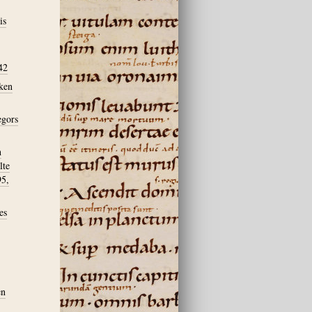
is
42
iken
egors
n
lte
95,
es
en