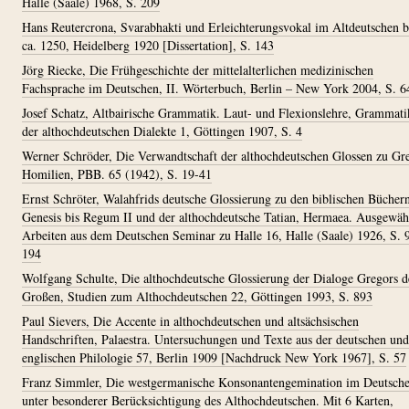
Halle (Saale) 1968, S. 209
Hans Reutercrona, Svarabhakti und Erleichterungsvokal im Altdeutschen b
ca. 1250, Heidelberg 1920 [Dissertation], S. 143
Jörg Riecke, Die Frühgeschichte der mittelalterlichen medizinischen
Fachsprache im Deutschen, II. Wörterbuch, Berlin – New York 2004, S. 6
Josef Schatz, Altbairische Grammatik. Laut- und Flexionslehre, Grammat
der althochdeutschen Dialekte 1, Göttingen 1907, S. 4
Werner Schröder, Die Verwandtschaft der althochdeutschen Glossen zu Gr
Homilien, PBB. 65 (1942), S. 19-41
Ernst Schröter, Walahfrids deutsche Glossierung zu den biblischen Bücher
Genesis bis Regum II und der althochdeutsche Tatian, Hermaea. Ausgewäh
Arbeiten aus dem Deutschen Seminar zu Halle 16, Halle (Saale) 1926, S. 
194
Wolfgang Schulte, Die althochdeutsche Glossierung der Dialoge Gregors d
Großen, Studien zum Althochdeutschen 22, Göttingen 1993, S. 893
Paul Sievers, Die Accente in althochdeutschen und altsächsischen
Handschriften, Palaestra. Untersuchungen und Texte aus der deutschen und
englischen Philologie 57, Berlin 1909 [Nachdruck New York 1967], S. 57
Franz Simmler, Die westgermanische Konsonantengemination im Deutsch
unter besonderer Berücksichtigung des Althochdeutschen. Mit 6 Karten,