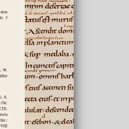
n dem
lle 3
4; W.
üller
), S.
(Nr.
CIX:
toria
htr.:
 VIII