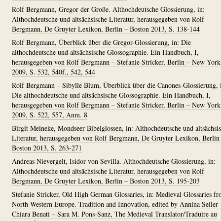
Rolf Bergmann, Gregor der Große. Althochdeutsche Glossierung, in:
Althochdeutsche und altsächsische Literatur, herausgegeben von Rolf
Bergmann, De Gruyter Lexikon, Berlin – Boston 2013, S. 138-144
Rolf Bergmann, Überblick über die Gregor-Glossierung, in: Die
althochdeutsche und altsächsische Glossographie. Ein Handbuch, I,
herausgegeben von Rolf Bergmann – Stefanie Stricker, Berlin – New York
2009, S. 532, 540f., 542, 544
Rolf Bergmann – Sibylle Blum, Überblick über die Canones-Glossierung, 
Die althochdeutsche und altsächsische Glossographie. Ein Handbuch, I,
herausgegeben von Rolf Bergmann – Stefanie Stricker, Berlin – New York
2009, S. 522, 557, Anm. 8
Birgit Meineke, Mondseer Bibelglossen, in: Althochdeutsche und altsächsi
Literatur, herausgegeben von Rolf Bergmann, De Gruyter Lexikon, Berlin
Boston 2013, S. 263-271
Andreas Nievergelt, Isidor von Sevilla. Althochdeutsche Glossierung, in:
Althochdeutsche und altsächsische Literatur, herausgegeben von Rolf
Bergmann, De Gruyter Lexikon, Berlin – Boston 2013, S. 195-203
Stefanie Stricker, Old High German Glossaries, in: Medieval Glossaries f
North-Western Europe. Tradition and Innovation, edited by Annina Seiler 
Chiara Benati – Sara M. Pons-Sanz, The Medieval Translator/Traduire au