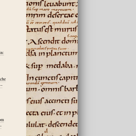
in:
sche
 –
rom
–