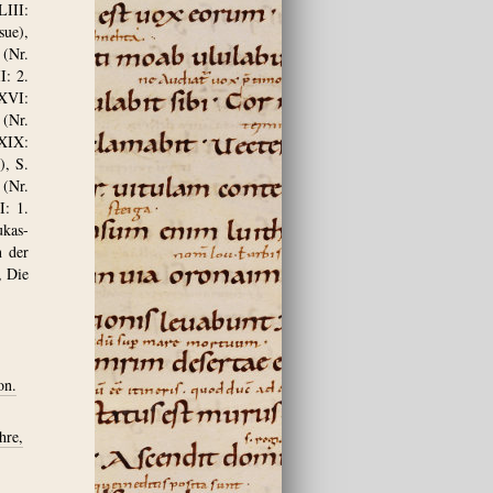
LIII:
sue),
 (Nr.
I: 2.
XVI:
 (Nr.
XIX:
), S.
 (Nr.
: 1.
kas-
n der
, Die
on.
hre,