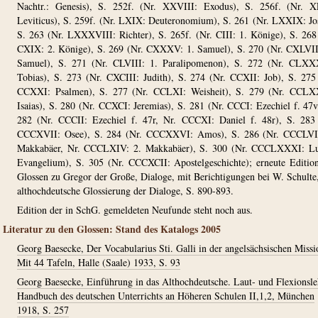
Nachtr.: Genesis), S. 252f. (Nr. XXVIII: Exodus), S. 256f. (Nr. X
Leviticus), S. 259f. (Nr. LXIX: Deuteronomium), S. 261 (Nr. LXXIX: Jo
S. 263 (Nr. LXXXVIII: Richter), S. 265f. (Nr. CIII: 1. Könige), S. 268
CXIX: 2. Könige), S. 269 (Nr. CXXXV: 1. Samuel), S. 270 (Nr. CXLVII
Samuel), S. 271 (Nr. CLVIII: 1. Paralipomenon), S. 272 (Nr. CLXX
Tobias), S. 273 (Nr. CXCIII: Judith), S. 274 (Nr. CCXII: Job), S. 275
CCXXI: Psalmen), S. 277 (Nr. CCLXI: Weisheit), S. 279 (Nr. CCLX
Isaias), S. 280 (Nr. CCXCI: Jeremias), S. 281 (Nr. CCCI: Ezechiel f. 47v
282 (Nr. CCCII: Ezechiel f. 47r, Nr. CCCXI: Daniel f. 48r), S. 283
CCCXVII: Osee), S. 284 (Nr. CCCXXVI: Amos), S. 286 (Nr. CCCLVII
Makkabäer, Nr. CCCLXIV: 2. Makkabäer), S. 300 (Nr. CCCLXXXI: Lu
Evangelium), S. 305 (Nr. CCCXCII: Apostelgeschichte); erneute Editio
Glossen zu Gregor der Große, Dialoge, mit Berichtigungen bei W. Schulte
althochdeutsche Glossierung der Dialoge, S. 890-893.
Edition der in SchG. gemeldeten Neufunde steht noch aus.
Literatur zu den Glossen: Stand des Katalogs 2005
Georg Baesecke, Der Vocabularius Sti. Galli in der angelsächsischen Missi
Mit 44 Tafeln, Halle (Saale) 1933, S. 93
Georg Baesecke, Einführung in das Althochdeutsche. Laut- und Flexionsle
Handbuch des deutschen Unterrichts an Höheren Schulen II,1,2, München
1918, S. 257