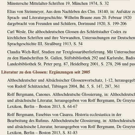
Münstersche Mittelalter-Schriften 19, München 1974, S. 32
Elias von Steinmeyer, Aus dem Nachleben des Clm. 18140, in: Aufsätze z
Sprach- und Literaturgeschichte. Wilhelm Braune zum 20. Februar 1920
dargebracht von Freunden und Schülern, Dortmund 1920, S. 199-206
Carl Wesle, Die althochdeutschen Glossen des Schlettstadter Codex zu
kirchlichen Schriften und ihre Verwandten, Untersuchungen zur Deutschen
Sprachgeschichte III, Straßburg 1913, S. 54
Claudia Wich-Reif, Studien zur Textglossarüberlieferung. Mit Untersuchu
zu den Handschriften St. Gallen, Stiftsbibliothek 292 und Karlsruhe, Badi
Landesbibliothek St. Peter perg. 87, Heidelberg 2001, S. 278, 298 und pa
Literatur zu den Glossen: Ergänzungen seit 2005
Althochdeutscher und Altsächsischer Glossenwortschatz, 1-12, herausgege
von Rudolf Schützeichel, Tübingen 2004, Bd. 5, S. 147, 287, 361
Rolf Bergmann, Canones. Althochdeutsche Glossierung, in: Althochdeutsc
und altsächsische Literatur, herausgegeben von Rolf Bergmann, De Gruyte
Lexikon, Berlin – Boston 2013, S. 64-67
Rolf Bergmann, Eusebius von Cäsarea. Historia ecclesiastica in der
Bearbeitung des Rufinus. Althochdeutsche Glossierung, in: Althochdeutsch
und altsächsische Literatur, herausgegeben von Rolf Bergmann, De Gruyte
Lexikon, Berlin – Boston 2013, S. 81-83