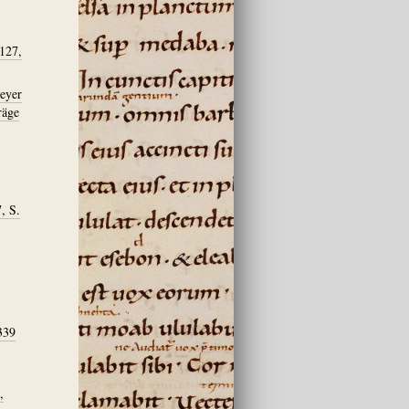
 127,
meyer
räge
, S.
339
,