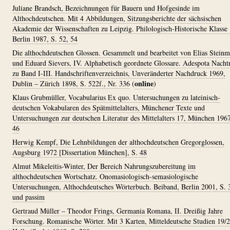
Juliane Brandsch, Bezeichnungen für Bauern und Hofgesinde im
Althochdeutschen. Mit 4 Abbildungen, Sitzungsberichte der sächsischen
Akademie der Wissenschaften zu Leipzig. Philologisch-Historische Klasse
Berlin 1987, S. 52, 54
Die althochdeutschen Glossen. Gesammelt und bearbeitet von Elias Stein
und Eduard Sievers, IV. Alphabetisch geordnete Glossare. Adespota Nacht
zu Band I-III. Handschriftenverzeichnis, Unveränderter Nachdruck 1969,
online
Dublin – Zürich 1898, S. 522f., Nr. 336
(
)
Klaus Grubmüller, Vocabularius Ex quo. Untersuchungen zu lateinisch-
deutschen Vokabularen des Spätmittelalters, Münchener Texte und
Untersuchungen zur deutschen Literatur des Mittelalters 17, München 1967
46
Herwig Kempf, Die Lehnbildungen der althochdeutschen Gregorglossen,
Augsburg 1972 [Dissertation München], S. 48
Almut Mikeleitis-Winter, Der Bereich Nahrungszubereitung im
althochdeutschen Wortschatz. Onomasiologisch-semasiologische
Untersuchungen, Althochdeutsches Wörterbuch. Beiband, Berlin 2001, S. 
und passim
Gertraud Müller – Theodor Frings, Germania Romana, II. Dreißig Jahre
Forschung. Romanische Wörter. Mit 3 Karten, Mitteldeutsche Studien 19/2