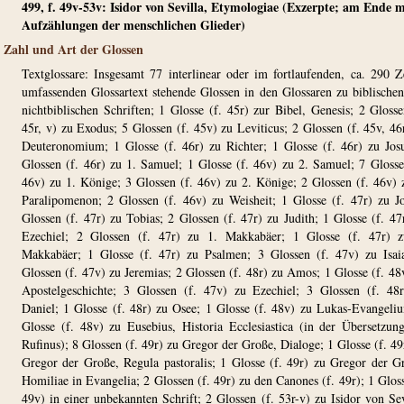
499, f. 49v-53v: Isidor von Sevilla, Etymologiae (Exzerpte; am Ende m
Aufzählungen der menschlichen Glieder)
Zahl und Art der Glossen
Textglossare: Insgesamt 77 interlinear oder im fortlaufenden, ca. 290 Z
umfassenden Glossartext stehende Glossen in den Glossaren zu biblische
nichtbiblischen Schriften; 1 Glosse (f. 45r) zur Bibel, Genesis; 2 Glosse
45r, v) zu Exodus; 5 Glossen (f. 45v) zu Leviticus; 2 Glossen (f. 45v, 46
Deuteronomium; 1 Glosse (f. 46r) zu Richter; 1 Glosse (f. 46r) zu Jos
Glossen (f. 46r) zu 1. Samuel; 1 Glosse (f. 46v) zu 2. Samuel; 7 Glosse
46v) zu 1. Könige; 3 Glossen (f. 46v) zu 2. Könige; 2 Glossen (f. 46v) 
Paralipomenon; 2 Glossen (f. 46v) zu Weisheit; 1 Glosse (f. 47r) zu J
Glossen (f. 47r) zu Tobias; 2 Glossen (f. 47r) zu Judith; 1 Glosse (f. 47
Ezechiel; 2 Glossen (f. 47r) zu 1. Makkabäer; 1 Glosse (f. 47r) z
Makkabäer; 1 Glosse (f. 47r) zu Psalmen; 3 Glossen (f. 47v) zu Isai
Glossen (f. 47v) zu Jeremias; 2 Glossen (f. 48r) zu Amos; 1 Glosse (f. 48
Apostelgeschichte; 3 Glossen (f. 47v) zu Ezechiel; 3 Glossen (f. 48
Daniel; 1 Glosse (f. 48r) zu Osee; 1 Glosse (f. 48v) zu Lukas-Evangeli
Glosse (f. 48v) zu Eusebius, Historia Ecclesiastica (in der Übersetzun
Rufinus); 8 Glossen (f. 49r) zu Gregor der Große, Dialoge; 1 Glosse (f. 49
Gregor der Große, Regula pastoralis; 1 Glosse (f. 49r) zu Gregor der G
Homiliae in Evangelia; 2 Glossen (f. 49r) zu den Canones (f. 49r); 1 Gloss
49v) in einer unbekannten Schrift; 2 Glossen (f. 53r-v) zu Isidor von Sev