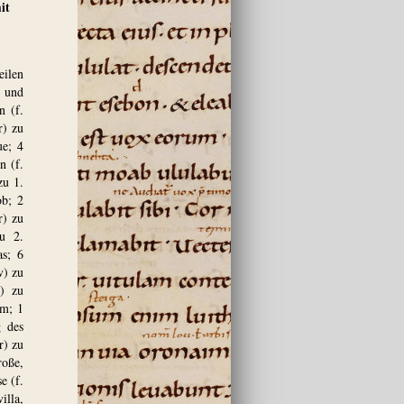
it
eilen
n und
n (f.
r) zu
ue; 4
n (f.
zu 1.
ob; 2
r) zu
u 2.
as; 6
v) zu
r) zu
um; 1
g des
r) zu
roße,
e (f.
illa,