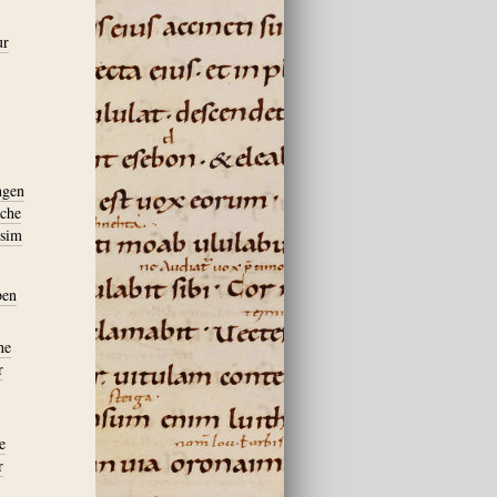
ur
ngen
sche
ssim
ben
he
r
e
r