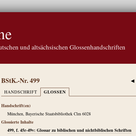
ne
tschen und altsächsischen Glossenhandschriften
BStK.-Nr. 499
◀
GLOSSEN
HANDSCHRIFT
Handschrift(en)
München, Bayerische Staatsbibliothek Clm 6028
Glossierte Inhalte
499, f. 45r-49v: Glossar zu biblischen und nichtbiblischen Schriften