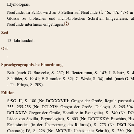
Etymologiae.
Neufunde: In SchG. wird an 3 Stellen auf Neufunde (f. 46r, 47r, 47v) i
Glossar zu biblischen und nicht-biblischen Schriften hingewiesen; a
Neufunde interlinear eingetragen.
ⓘ
Zeit
13. Jahrhundert.
Ort
-
Sprachgeographische Einordnung
Bair. (nach G. Baesecke, S. 257; H. Reutercrona, S. 143; J. Schatz, S. 
Schröder, S. 19-41; F. Simmler, S. 32); C. Wesle, S. 54); obd. (nach G. M
- Th. Frings, S. 209).
Edition
StSG. II, S. 180 (Nr. DCXXXVIII: Gregor der Große, Regula pastoralis
253, 255-258 (Nr. DCLXIV: Gregor der Große, Dialoge), S. 265-304 
DCLXXIV: Gregor der Große, Homiliae in Evangelia), S. 340 (Nr. DC
Isidor von Sevilla, Etymologiae), S. 603 (Nr. DCCCXXV: Eusebius, His
Ecclesiastica (in der Übersetzung des Rufinus)), S. 775 (Nr. DXCI Nac
Canones); IV, S. 226 (Nr. MCCVII: Unbekannte Schrift), S. 250 (Nr.