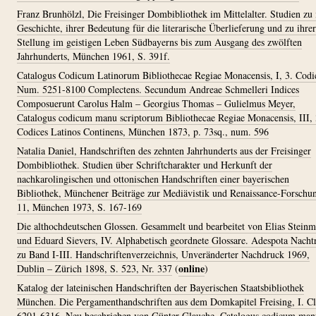
Franz Brunhölzl, Die Freisinger Dombibliothek im Mittelalter. Studien zu 
Geschichte, ihrer Bedeutung für die literarische Überlieferung und zu ihrer
Stellung im geistigen Leben Südbayerns bis zum Ausgang des zwölften
Jahrhunderts, München 1961, S. 391f.
Catalogus Codicum Latinorum Bibliothecae Regiae Monacensis, I, 3. Codi
Num. 5251-8100 Complectens. Secundum Andreae Schmelleri Indices
Composuerunt Carolus Halm – Georgius Thomas – Gulielmus Meyer,
Catalogus codicum manu scriptorum Bibliothecae Regiae Monacensis, III, 
Codices Latinos Continens, München 1873, p. 73sq., num. 596
Natalia Daniel, Handschriften des zehnten Jahrhunderts aus der Freisinger
Dombibliothek. Studien über Schriftcharakter und Herkunft der
nachkarolingischen und ottonischen Handschriften einer bayerischen
Bibliothek, Münchener Beiträge zur Mediävistik und Renaissance-Forschu
11, München 1973, S. 167-169
Die althochdeutschen Glossen. Gesammelt und bearbeitet von Elias Stein
und Eduard Sievers, IV. Alphabetisch geordnete Glossare. Adespota Nacht
zu Band I-III. Handschriftenverzeichnis, Unveränderter Nachdruck 1969,
online
Dublin – Zürich 1898, S. 523, Nr. 337
(
)
Katalog der lateinischen Handschriften der Bayerischen Staatsbibliothek
München. Die Pergamenthandschriften aus dem Domkapitel Freising, I. C
6201-6316. Neu beschrieben von Günter Glauche, Catalogus codicum man