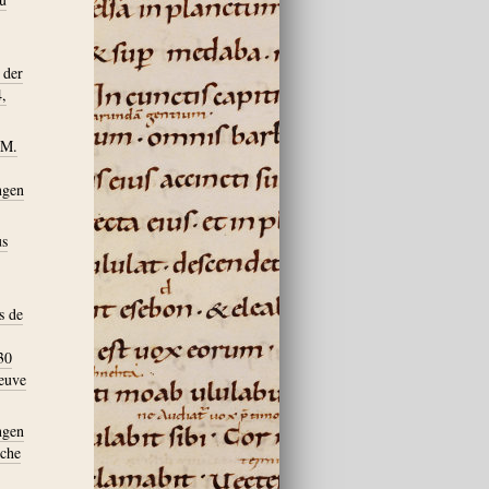
 der
4,
 M.
ngen
us
s de
30
euve
ngen
sche