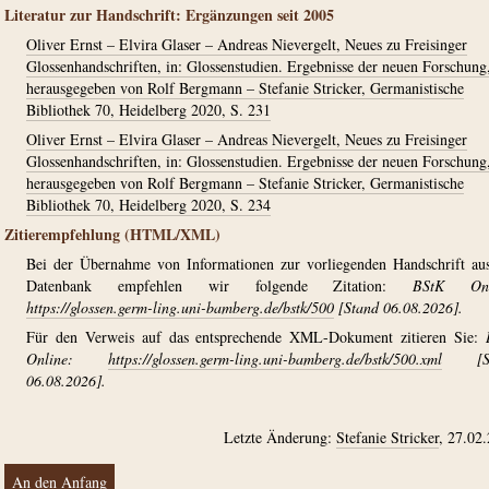
Literatur zur Handschrift: Ergänzungen seit 2005
Oliver Ernst – Elvira Glaser – Andreas Nievergelt, Neues zu Freisinger
Glossenhandschriften, in: Glossenstudien. Ergebnisse der neuen Forschung
herausgegeben von Rolf Bergmann – Stefanie Stricker, Germanistische
Bibliothek 70, Heidelberg 2020, S. 231
Oliver Ernst – Elvira Glaser – Andreas Nievergelt, Neues zu Freisinger
Glossenhandschriften, in: Glossenstudien. Ergebnisse der neuen Forschung
herausgegeben von Rolf Bergmann – Stefanie Stricker, Germanistische
Bibliothek 70, Heidelberg 2020, S. 234
Zitierempfehlung (HTML/XML)
Bei der Übernahme von Informationen zur vorliegenden Handschrift au
Datenbank empfehlen wir folgende Zitation:
BStK Onl
https://glossen.germ-ling.uni-bamberg.de/bstk/500
[Stand 06.08.2026].
Für den Verweis auf das entsprechende XML-Dokument zitieren Sie:
Online:
https://glossen.germ-ling.uni-bamberg.de/bstk/500.xml
[St
06.08.2026].
Letzte Änderung:
Stefanie Stricker
, 27.02
An den Anfang