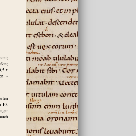
ment;
eßen;
0,5 x
en. -
erten
m 10.
inger
 auch