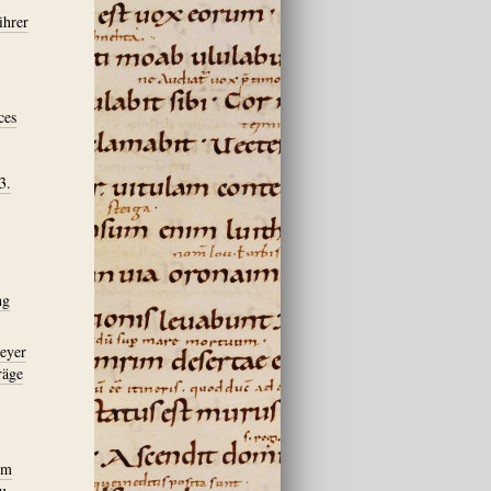
ihrer
ces
3.
ng
meyer
räge
lm
u