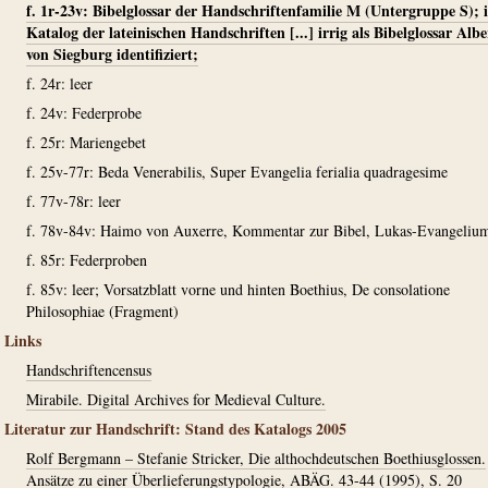
f. 1r-23v: Bibelglossar der Handschriftenfamilie M (Untergruppe S); 
Katalog der lateinischen Handschriften [...] irrig als Bibelglossar Albe
von Siegburg identifiziert;
f. 24r: leer
f. 24v: Federprobe
f. 25r: Mariengebet
f. 25v-77r: Beda Venerabilis, Super Evangelia ferialia quadragesime
f. 77v-78r: leer
f. 78v-84v: Haimo von Auxerre, Kommentar zur Bibel, Lukas-Evangeliu
f. 85r: Federproben
f. 85v: leer; Vorsatzblatt vorne und hinten Boethius, De consolatione
Philosophiae (Fragment)
Links
Handschriftencensus
Mirabile. Digital Archives for Medieval Culture.
Literatur zur Handschrift: Stand des Katalogs 2005
Rolf Bergmann – Stefanie Stricker, Die althochdeutschen Boethiusglossen.
Ansätze zu einer Überlieferungstypologie, ABÄG. 43-44 (1995), S. 20