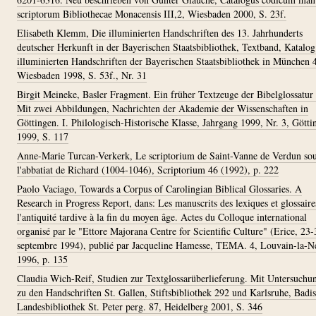
scriptorum Bibliothecae Monacensis III,2, Wiesbaden 2000, S. 23f.
Elisabeth Klemm, Die illuminierten Handschriften des 13. Jahrhunderts
deutscher Herkunft in der Bayerischen Staatsbibliothek, Textband, Katalog
illuminierten Handschriften der Bayerischen Staatsbibliothek in München 
Wiesbaden 1998, S. 53f., Nr. 31
Birgit Meineke, Basler Fragment. Ein früher Textzeuge der Bibelglossatur
Mit zwei Abbildungen, Nachrichten der Akademie der Wissenschaften in
Göttingen. I. Philologisch-Historische Klasse, Jahrgang 1999, Nr. 3, Götti
1999, S. 117
Anne-Marie Turcan-Verkerk, Le scriptorium de Saint-Vanne de Verdun so
l'abbatiat de Richard (1004-1046), Scriptorium 46 (1992), p. 222
Paolo Vaciago, Towards a Corpus of Carolingian Biblical Glossaries. A
Research in Progress Report, dans: Les manuscrits des lexiques et glossaire
l'antiquité tardive à la fin du moyen âge. Actes du Colloque international
organisé par le "Ettore Majorana Centre for Scientific Culture" (Erice, 23-
septembre 1994), publié par Jacqueline Hamesse, TEMA. 4, Louvain-la-N
1996, p. 135
Claudia Wich-Reif, Studien zur Textglossarüberlieferung. Mit Untersuchu
zu den Handschriften St. Gallen, Stiftsbibliothek 292 und Karlsruhe, Badi
Landesbibliothek St. Peter perg. 87, Heidelberg 2001, S. 346