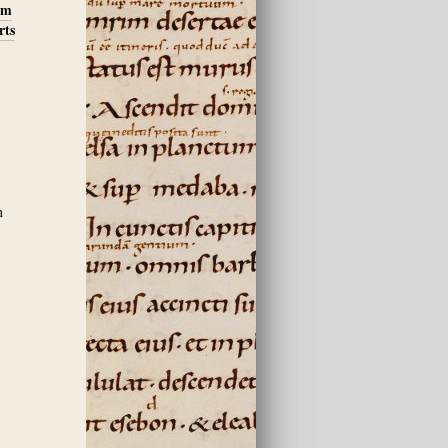
im
rts
m