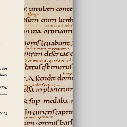
,
,
s der
ine:
BStK
and
.2024