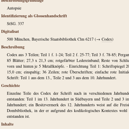
Beschreibungsgrundlage
Autopsie
Identifizierung als Glossenhandschrift
StSG. 337
Digitalisat
500
München, Bayerische Staatsbibliothek Clm 6217 (→
Codex
)
Beschreibung
Codex aus 3 Teilen; Teil 1 f. 1-24; Teil 2 f. 25-77; Teil 3 f. 78-85; Perga
85 Blätter; 27,3 x 21,3 cm; rotgefärbter Ledereinband; Reste von Schli
vorn und hinten je 5 Metallknöpfe. - Einrichtung Teil 1: Schriftspiegel 2
15,0 cm; einspaltig; 36 Zeilen; rote Überschriften; einfache rote Initial
Schrift: Teil 1 aus dem 13., Teile 2 und 3 aus dem 10. Jahrhundert.
Geschichte
Einzelne Teile des Codex der Schrift nach in verschiedenen Jahrhund
entstanden: Teil 1 im 13. Jahrhundert in Südbayern und Teile 2 und 3 i
Jahrhundert; ein Besitzvermerk des 12. Jahrhunderts weist auf die Freis
Dombibliothek, in der er aufgrund des kodikologisches Kontextes wohl
entstanden ist.
Inhalte