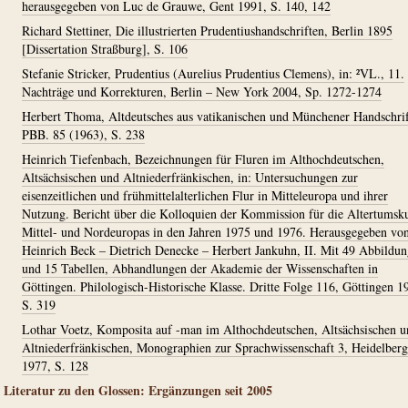
herausgegeben von Luc de Grauwe, Gent 1991, S. 140, 142
Richard Stettiner, Die illustrierten Prudentiushandschriften, Berlin 1895
[Dissertation Straßburg], S. 106
Stefanie Stricker, Prudentius (Aurelius Prudentius Clemens), in: ²VL., 11.
Nachträge und Korrekturen, Berlin – New York 2004, Sp. 1272-1274
Herbert Thoma, Altdeutsches aus vatikanischen und Münchener Handschrif
PBB. 85 (1963), S. 238
Heinrich Tiefenbach, Bezeichnungen für Fluren im Althochdeutschen,
Altsächsischen und Altniederfränkischen, in: Untersuchungen zur
eisenzeitlichen und frühmittelalterlichen Flur in Mitteleuropa und ihrer
Nutzung. Bericht über die Kolloquien der Kommission für die Altertumsk
Mittel- und Nordeuropas in den Jahren 1975 und 1976. Herausgegeben vo
Heinrich Beck – Dietrich Denecke – Herbert Jankuhn, II. Mit 49 Abbildu
und 15 Tabellen, Abhandlungen der Akademie der Wissenschaften in
Göttingen. Philologisch-Historische Klasse. Dritte Folge 116, Göttingen 1
S. 319
Lothar Voetz, Komposita auf -man im Althochdeutschen, Altsächsischen u
Altniederfränkischen, Monographien zur Sprachwissenschaft 3, Heidelberg
1977, S. 128
Literatur zu den Glossen: Ergänzungen seit 2005