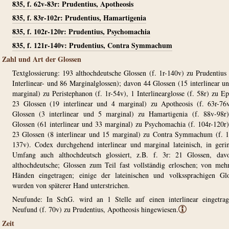
835, f. 62v-83r: Prudentius, Apotheosis
835, f. 83r-102r: Prudentius, Hamartigenia
835, f. 102r-120r: Prudentius, Psychomachia
835, f. 121r-140v: Prudentius, Contra Symmachum
Zahl und Art der Glossen
Textglossierung: 193 althochdeutsche Glossen (f. 1r-140v) zu Prudentius
Interlinear- und 86 Marginalglossen); davon 44 Glossen (15 interlinear u
marginal) zu Peristephanon (f. 1r-54v), 1 Interlinearglosse (f. 58r) zu Ep
23 Glossen (19 interlinear und 4 marginal) zu Apotheosis (f. 63r-76
Glossen (3 interlinear und 5 marginal) zu Hamartigenia (f. 88v-98r
Glossen (61 interlinear und 33 marginal) zu Psychomachia (f. 104r-120r
23 Glossen (8 interlinear und 15 marginal) zu Contra Symmachum (f. 
137v). Codex durchgehend interlinear und marginal lateinisch, in ger
Umfang auch althochdeutsch glossiert, z.B. f. 3r: 21 Glossen, dav
althochdeutsche; Glossen zum Teil fast vollständig erloschen; von meh
Händen eingetragen; einige der lateinischen und volkssprachigen Gl
wurden von späterer Hand unterstrichen.
Neufunde: In SchG. wird an 1 Stelle auf einen interlinear eingetra
Neufund (f. 70v) zu Prudentius, Apotheosis hingewiesen.
ⓘ
Zeit