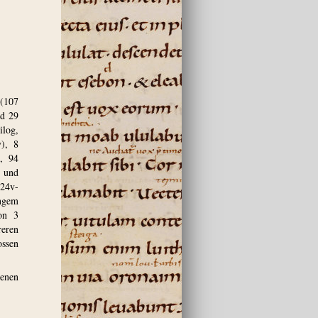
 (107
nd 29
ilog,
v), 8
), 94
) und
124v-
ingem
on 3
reren
ossen
genen