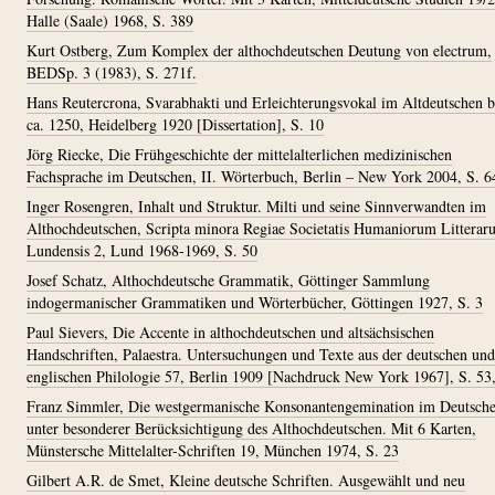
Halle (Saale) 1968, S. 389
Kurt Ostberg, Zum Komplex der althochdeutschen Deutung von electrum,
BEDSp. 3 (1983), S. 271f.
Hans Reutercrona, Svarabhakti und Erleichterungsvokal im Altdeutschen b
ca. 1250, Heidelberg 1920 [Dissertation], S. 10
Jörg Riecke, Die Frühgeschichte der mittelalterlichen medizinischen
Fachsprache im Deutschen, II. Wörterbuch, Berlin – New York 2004, S. 6
Inger Rosengren, Inhalt und Struktur. Milti und seine Sinnverwandten im
Althochdeutschen, Scripta minora Regiae Societatis Humaniorum Litterar
Lundensis 2, Lund 1968-1969, S. 50
Josef Schatz, Althochdeutsche Grammatik, Göttinger Sammlung
indogermanischer Grammatiken und Wörterbücher, Göttingen 1927, S. 3
Paul Sievers, Die Accente in althochdeutschen und altsächsischen
Handschriften, Palaestra. Untersuchungen und Texte aus der deutschen und
englischen Philologie 57, Berlin 1909 [Nachdruck New York 1967], S. 53
Franz Simmler, Die westgermanische Konsonantengemination im Deutsch
unter besonderer Berücksichtigung des Althochdeutschen. Mit 6 Karten,
Münstersche Mittelalter-Schriften 19, München 1974, S. 23
Gilbert A.R. de Smet, Kleine deutsche Schriften. Ausgewählt und neu