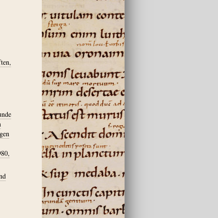
ten,
unde
n
ngen
980,
nd