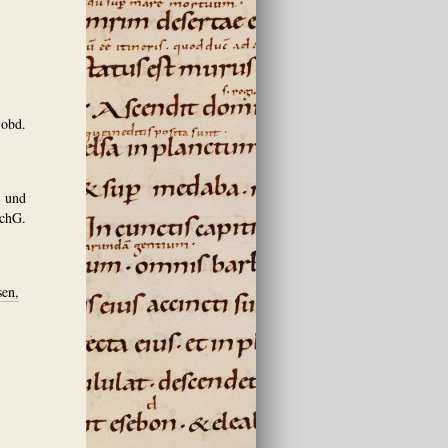
 obd.
 und
SchG.
sen,