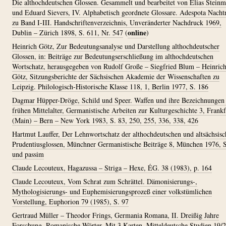
Die althochdeutschen Glossen. Gesammelt und bearbeitet von Elias Stein
und Eduard Sievers, IV. Alphabetisch geordnete Glossare. Adespota Nacht
zu Band I-III. Handschriftenverzeichnis, Unveränderter Nachdruck 1969,
online
Dublin – Zürich 1898, S. 611, Nr. 547
(
)
Heinrich Götz, Zur Bedeutungsanalyse und Darstellung althochdeutscher
Glossen, in: Beiträge zur Bedeutungserschließung im althochdeutschen
Wortschatz, herausgegeben von Rudolf Große – Siegfried Blum – Heinric
Götz, Sitzungsberichte der Sächsischen Akademie der Wissenschaften zu
Leipzig. Philologisch-Historische Klasse 118, 1, Berlin 1977, S. 186
Dagmar Hüpper-Dröge, Schild und Speer. Waffen und ihre Bezeichnungen
frühen Mittelalter, Germanistische Arbeiten zur Kulturgeschichte 3, Frankf
(Main) – Bern – New York 1983, S. 83, 250, 255, 336, 338, 426
Hartmut Lauffer, Der Lehnwortschatz der althochdeutschen und altsächsis
Prudentiusglossen, Münchner Germanistische Beiträge 8, München 1976, S
und passim
Claude Lecouteux, Hagazussa – Striga – Hexe, ÉG. 38 (1983), p. 164
Claude Lecouteux, Vom Schrat zum Schrättel. Dämonisierungs-,
Mythologisierungs- und Euphemisierungsprozeß einer volkstümlichen
Vorstellung, Euphorion 79 (1985), S. 97
Gertraud Müller – Theodor Frings, Germania Romana, II. Dreißig Jahre
Forschung. Romanische Wörter. Mit 3 Karten, Mitteldeutsche Studien 19/2