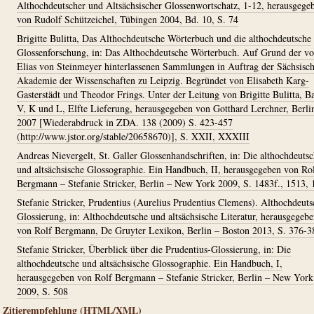
Althochdeutscher und Altsächsischer Glossenwortschatz, 1-12, herausgege
von Rudolf Schützeichel, Tübingen 2004, Bd. 10, S. 74
Brigitte Bulitta, Das Althochdeutsche Wörterbuch und die althochdeutsche
Glossenforschung, in: Das Althochdeutsche Wörterbuch. Auf Grund der v
Elias von Steinmeyer hinterlassenen Sammlungen in Auftrag der Sächsisc
Akademie der Wissenschaften zu Leipzig. Begründet von Elisabeth Karg-
Gasterstädt und Theodor Frings. Unter der Leitung von Brigitte Bulitta, B
V, K und L, Elfte Lieferung, herausgegeben von Gotthard Lerchner, Berli
2007 [Wiederabdruck in ZDA. 138 (2009) S. 423-457
(http://www.jstor.org/stable/20658670)], S. XXII, XXXIII
Andreas Nievergelt, St. Galler Glossenhandschriften, in: Die althochdeuts
und altsächsische Glossographie. Ein Handbuch, II, herausgegeben von Ro
Bergmann – Stefanie Stricker, Berlin – New York 2009, S. 1483f., 1513,
Stefanie Stricker, Prudentius (Aurelius Prudentius Clemens). Althochdeuts
Glossierung, in: Althochdeutsche und altsächsische Literatur, herausgegeb
von Rolf Bergmann, De Gruyter Lexikon, Berlin – Boston 2013, S. 376-3
Stefanie Stricker, Überblick über die Prudentius-Glossierung, in: Die
althochdeutsche und altsächsische Glossographie. Ein Handbuch, I,
herausgegeben von Rolf Bergmann – Stefanie Stricker, Berlin – New York
2009, S. 508
Zitierempfehlung (HTML/XML)