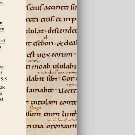
ben
on
hen
and
n
che
lf
 1519
che
en
84