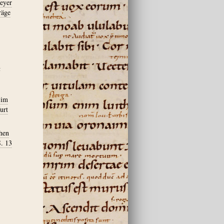
meyer
räge
h
 im
urt
chen
. 13
,