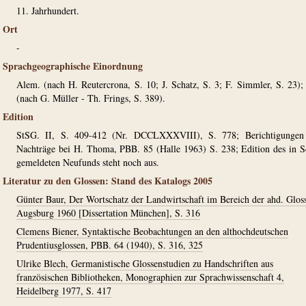
11. Jahrhundert.
Ort
-
Sprachgeographische Einordnung
Alem. (nach H. Reutercrona, S. 10; J. Schatz, S. 3; F. Simmler, S. 23);
(nach G. Müller - Th. Frings, S. 389).
Edition
StSG. II, S. 409-412 (Nr. DCCLXXXVIII), S. 778; Berichtigungen
Nachträge bei H. Thoma, PBB. 85 (Halle 1963) S. 238; Edition des in 
gemeldeten Neufunds steht noch aus.
Literatur zu den Glossen: Stand des Katalogs 2005
Günter Baur, Der Wortschatz der Landwirtschaft im Bereich der ahd. Glos
Augsburg 1960 [Dissertation München], S. 316
Clemens Biener, Syntaktische Beobachtungen an den althochdeutschen
Prudentiusglossen, PBB. 64 (1940), S. 316, 325
Ulrike Blech, Germanistische Glossenstudien zu Handschriften aus
französischen Bibliotheken, Monographien zur Sprachwissenschaft 4,
Heidelberg 1977, S. 417