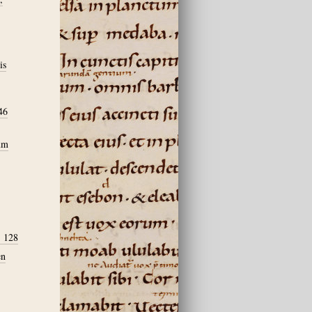
is
46
um
, 128
en