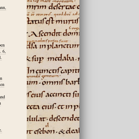
ann,
ben
. 6,
d.
on
hen
and
n
e.