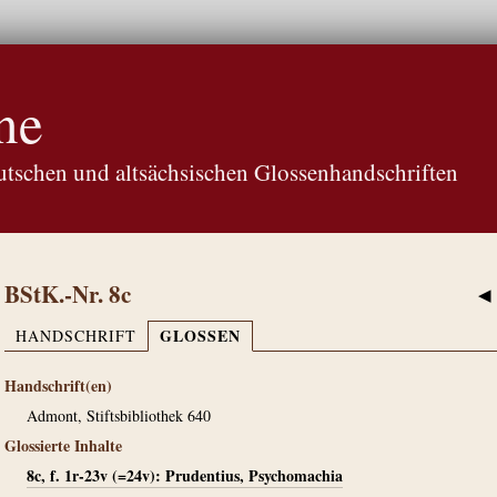
ne
tschen und altsächsischen Glossenhandschriften
BStK.-Nr. 8c
◀
GLOSSEN
HANDSCHRIFT
Handschrift(en)
Admont, Stiftsbibliothek 640
Glossierte Inhalte
8c, f. 1r-23v (=24v): Prudentius, Psychomachia