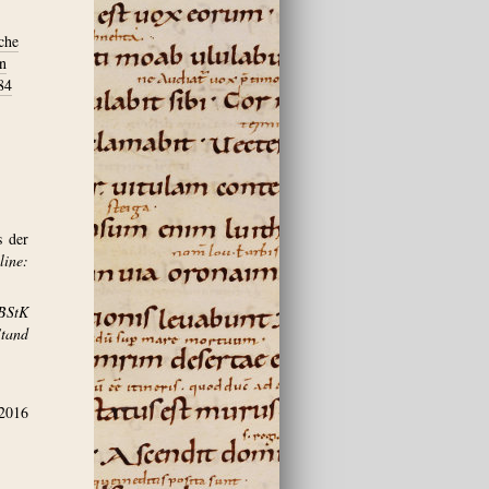
che
en
84
s der
ine:
BStK
and
.2016