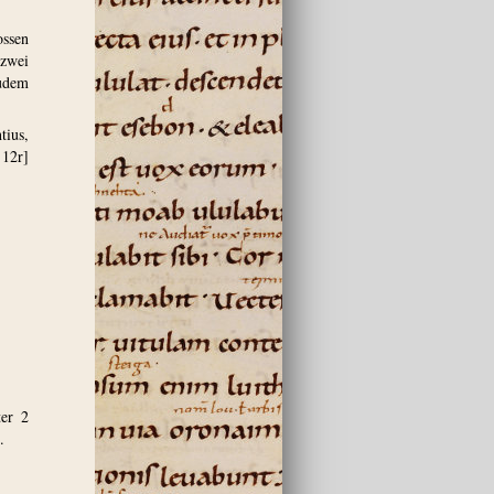
ossen
zwei
zudem
ius,
 12r]
ter 2
.