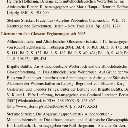
Heinrich Hoffmann, Beiträge zum mittelhochdeutschen Wörterbuche, in:
Altdeutsche Blätter, II, herausgegeben von Moriz Haupt – Heinrich Hoffm
Leipzig 1840, S. 195-200
Stefanie Stricker, Prudentius (Aurelius Prudentius Clemens), in: ²VL., 11.
Nachträge und Korrekturen, Berlin – New York 2004, Sp. 1272, 1274
Literatur zu den Glossen: Ergänzungen seit 2005
Althochdeutscher und Altsächsischer Glossenwortschatz, 1-12, herausgege
von Rudolf Schützeichel, Tübingen 2004, Bd. 4, S. 403; Bd. 5, S. 471; Bd
S. 111; Bd. 7, S. 137; Bd. 8, S. 188; Bd. 9, S. 40, 431; Bd. 10, S. 419; B
11, S. 108 (2), 109, 474
Brigitte Bulitta, Das Althochdeutsche Wörterbuch und die althochdeutsche
Glossenforschung, in: Das Althochdeutsche Wörterbuch. Auf Grund der v
Elias von Steinmeyer hinterlassenen Sammlungen in Auftrag der Sächsisc
Akademie der Wissenschaften zu Leipzig. Begründet von Elisabeth Karg-
Gasterstädt und Theodor Frings. Unter der Leitung von Brigitte Bulitta, B
V, K und L, Elfte Lieferung, herausgegeben von Gotthard Lerchner, Berli
2007 [Wiederabdruck in ZDA. 138 (2009) S. 423-457
(http://www.jstor.org/stable/20658670)], S. XIV, XXXI
Stefanie Stricker, Die Abgrenzungsproblematik Althochdeutsch -
Mittelhochdeutsch, in: Die althochdeutsche und altsächsische Glossographi
Ein Handbuch, II, herausgegeben von Rolf Bergmann – Stefanie Stricker,