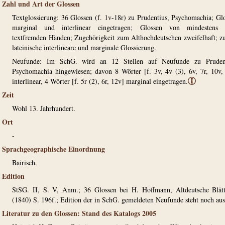
Zahl und Art der Glossen
Textglossierung: 36 Glossen (f. 1v-18r) zu Prudentius, Psychomachia; Gl
marginal und interlinear eingetragen; Glossen von mindestens 
textfremden Händen; Zugehörigkeit zum Althochdeutschen zweifelhaft; 
lateinische interlineare und marginale Glossierung.
Neufunde: Im SchG. wird an 12 Stellen auf Neufunde zu Prudent
Psychomachia hingewiesen; davon 8 Wörter [f. 3v, 4v (3), 6v, 7r, 10v,
interlinear, 4 Wörter [f. 5r (2), 6r, 12v] marginal eingetragen.
ⓘ
Zeit
Wohl 13. Jahrhundert.
Ort
-
Sprachgeographische Einordnung
Bairisch.
Edition
StSG. II, S. V, Anm.; 36 Glossen bei H. Hoffmann, Altdeutsche Blät
(1840) S. 196f.; Edition der in SchG. gemeldeten Neufunde steht noch aus
Literatur zu den Glossen: Stand des Katalogs 2005