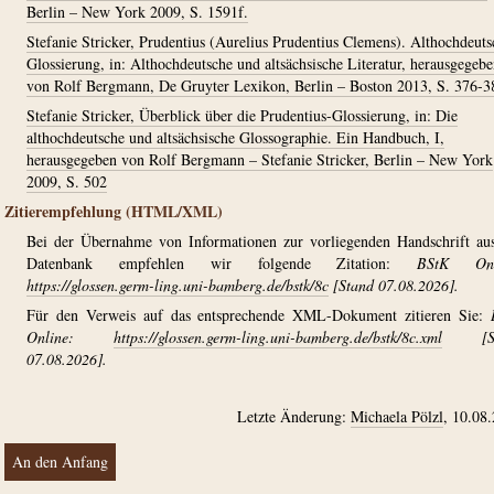
Berlin – New York 2009, S. 1591f.
Stefanie Stricker, Prudentius (Aurelius Prudentius Clemens). Althochdeuts
Glossierung, in: Althochdeutsche und altsächsische Literatur, herausgegeb
von Rolf Bergmann, De Gruyter Lexikon, Berlin – Boston 2013, S. 376-3
Stefanie Stricker, Überblick über die Prudentius-Glossierung, in: Die
althochdeutsche und altsächsische Glossographie. Ein Handbuch, I,
herausgegeben von Rolf Bergmann – Stefanie Stricker, Berlin – New York
2009, S. 502
Zitierempfehlung (HTML/XML)
Bei der Übernahme von Informationen zur vorliegenden Handschrift au
Datenbank empfehlen wir folgende Zitation:
BStK Onl
https://glossen.germ-ling.uni-bamberg.de/bstk/8c
[Stand 07.08.2026].
Für den Verweis auf das entsprechende XML-Dokument zitieren Sie:
Online:
https://glossen.germ-ling.uni-bamberg.de/bstk/8c.xml
[St
07.08.2026].
Letzte Änderung:
Michaela Pölzl
, 10.08
An den Anfang