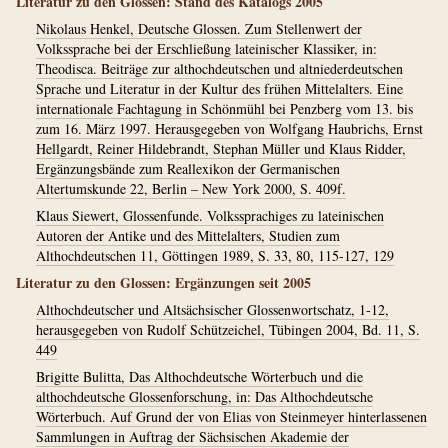
Literatur zu den Glossen: Stand des Katalogs 2005
Nikolaus Henkel, Deutsche Glossen. Zum Stellenwert der
Volkssprache bei der Erschließung lateinischer Klassiker, in:
Theodisca. Beiträge zur althochdeutschen und altniederdeutschen
Sprache und Literatur in der Kultur des frühen Mittelalters. Eine
internationale Fachtagung in Schönmühl bei Penzberg vom 13. bis
zum 16. März 1997. Herausgegeben von Wolfgang Haubrichs, Ernst
Hellgardt, Reiner Hildebrandt, Stephan Müller und Klaus Ridder,
Ergänzungsbände zum Reallexikon der Germanischen
Altertumskunde 22, Berlin – New York 2000, S. 409f.
Klaus Siewert, Glossenfunde. Volkssprachiges zu lateinischen
Autoren der Antike und des Mittelalters, Studien zum
Althochdeutschen 11, Göttingen 1989, S. 33, 80, 115-127, 129
Literatur zu den Glossen: Ergänzungen seit 2005
Althochdeutscher und Altsächsischer Glossenwortschatz, 1-12,
herausgegeben von Rudolf Schützeichel, Tübingen 2004, Bd. 11, S.
449
Brigitte Bulitta, Das Althochdeutsche Wörterbuch und die
althochdeutsche Glossenforschung, in: Das Althochdeutsche
Wörterbuch. Auf Grund der von Elias von Steinmeyer hinterlassenen
Sammlungen in Auftrag der Sächsischen Akademie der