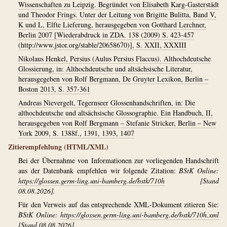
Wissenschaften zu Leipzig. Begründet von Elisabeth Karg-Gasterstädt
und Theodor Frings. Unter der Leitung von Brigitte Bulitta, Band V,
K und L, Elfte Lieferung, herausgegeben von Gotthard Lerchner,
Berlin 2007 [Wiederabdruck in ZDA. 138 (2009) S. 423-457
(http://www.jstor.org/stable/20658670)], S. XXII, XXXIII
Nikolaus Henkel, Persius (Aulus Persius Flaccus). Althochdeutsche
Glossierung, in: Althochdeutsche und altsächsische Literatur,
herausgegeben von Rolf Bergmann, De Gruyter Lexikon, Berlin –
Boston 2013, S. 357-361
Andreas Nievergelt, Tegernseer Glossenhandschriften, in: Die
althochdeutsche und altsächsische Glossographie. Ein Handbuch, II,
herausgegeben von Rolf Bergmann – Stefanie Stricker, Berlin – New
York 2009, S. 1388f., 1391, 1393, 1407
Zitierempfehlung (HTML/XML)
Bei der Übernahme von Informationen zur vorliegenden Handschrift
aus der Datenbank empfehlen wir folgende Zitation:
BStK Online:
https://glossen.germ-ling.uni-bamberg.de/bstk/710h
[Stand
08.08.2026].
Für den Verweis auf das entsprechende XML-Dokument zitieren Sie:
BStK Online:
https://glossen.germ-ling.uni-bamberg.de/bstk/710h.xml
[Stand 08.08.2026].