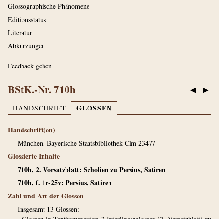
Glossographische Phänomene
Editionsstatus
Literatur
Abkürzungen
Feedback geben
BStK.-Nr. 710h
◀
▶
GLOSSEN
HANDSCHRIFT
Handschrift(en)
München, Bayerische Staatsbibliothek Clm 23477
Glossierte Inhalte
710h, 2. Vorsatzblatt: Scholien zu Persius, Satiren
710h, f. 1r-25v: Persius, Satiren
Zahl und Art der Glossen
Insgesamt 13 Glossen:
- Glossen in Textkommentar: 2 Interlinearglossen (2. Vorsatzblatt) zu