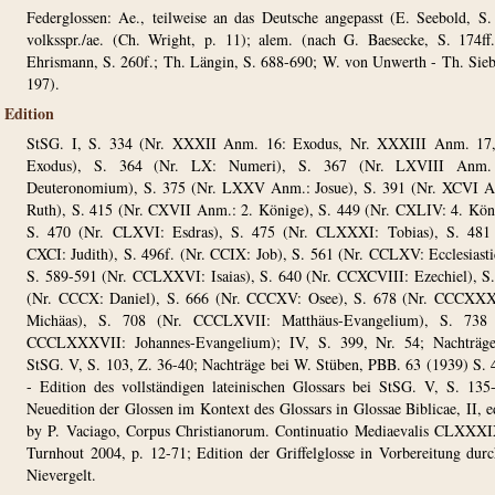
Federglossen: Ae., teilweise an das Deutsche angepasst (E. Seebold, S.
volksspr./ae. (Ch. Wright, p. 11); alem. (nach G. Baesecke, S. 174ff
Ehrismann, S. 260f.; Th. Längin, S. 688-690; W. von Unwerth - Th. Sieb
197).
Edition
StSG. I, S. 334 (Nr. XXXII Anm. 16: Exodus, Nr. XXXIII Anm. 17,
Exodus), S. 364 (Nr. LX: Numeri), S. 367 (Nr. LXVIII Anm.
Deuteronomium), S. 375 (Nr. LXXV Anm.: Josue), S. 391 (Nr. XCVI A
Ruth), S. 415 (Nr. CXVII Anm.: 2. Könige), S. 449 (Nr. CXLIV: 4. Kön
S. 470 (Nr. CLXVI: Esdras), S. 475 (Nr. CLXXXI: Tobias), S. 481 
CXCI: Judith), S. 496f. (Nr. CCIX: Job), S. 561 (Nr. CCLXV: Ecclesiasti
S. 589-591 (Nr. CCLXXVI: Isaias), S. 640 (Nr. CCXCVIII: Ezechiel), S
(Nr. CCCX: Daniel), S. 666 (Nr. CCCXV: Osee), S. 678 (Nr. CCCXXX
Michäas), S. 708 (Nr. CCCLXVII: Matthäus-Evangelium), S. 738 
CCCLXXXVII: Johannes-Evangelium); IV, S. 399, Nr. 54; Nachträge
StSG. V, S. 103, Z. 36-40; Nachträge bei W. Stüben, PBB. 63 (1939) S. 
- Edition des vollständigen lateinischen Glossars bei StSG. V, S. 135
Neuedition der Glossen im Kontext des Glossars in Glossae Biblicae, II, e
by P. Vaciago, Corpus Christianorum. Continuatio Mediaevalis CLXXX
Turnhout 2004, p. 12-71; Edition der Griffelglosse in Vorbereitung dur
Nievergelt.