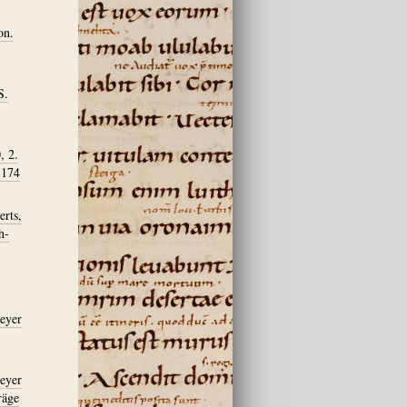
on.
S.
, 2.
 174
erts,
h-
meyer
meyer
räge