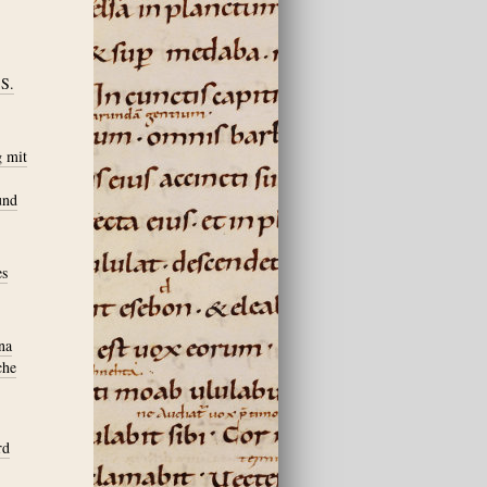
 S.
g mit
und
es
na
che
rd