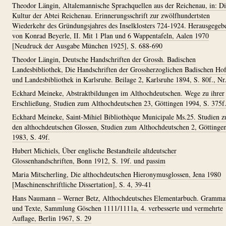
Theodor Längin, Altalemannische Sprachquellen aus der Reichenau, in: D
Kultur der Abtei Reichenau. Erinnerungsschrift zur zwölfhundertsten
Wiederkehr des Gründungsjahres des Inselklosters 724-1924. Herausgegeb
von Konrad Beyerle, II. Mit 1 Plan und 6 Wappentafeln, Aalen 1970
[Neudruck der Ausgabe München 1925], S. 688-690
Theodor Längin, Deutsche Handschriften der Grossh. Badischen
Landesbibliothek, Die Handschriften der Grossherzoglichen Badischen Ho
und Landesbibliothek in Karlsruhe. Beilage 2, Karlsruhe 1894, S. 80f., Nr
Eckhard Meineke, Abstraktbildungen im Althochdeutschen. Wege zu ihrer
Erschließung, Studien zum Althochdeutschen 23, Göttingen 1994, S. 375f
Eckhard Meineke, Saint-Mihiel Bibliothèque Municipale Ms.25. Studien z
den althochdeutschen Glossen, Studien zum Althochdeutschen 2, Göttinge
1983, S. 49f.
Hubert Michiels, Über englische Bestandteile altdeutscher
Glossenhandschriften, Bonn 1912, S. 19f. und passim
Maria Mitscherling, Die althochdeutschen Hieronymusglossen, Jena 1980
[Maschinenschriftliche Dissertation], S. 4, 39-41
Hans Naumann – Werner Betz, Althochdeutsches Elementarbuch. Gramma
und Texte, Sammlung Göschen 1111/1111a, 4. verbesserte und vermehrte
Auflage, Berlin 1967, S. 29