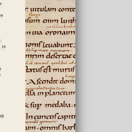
ie
en
f-
. 16
.
u
n
tik