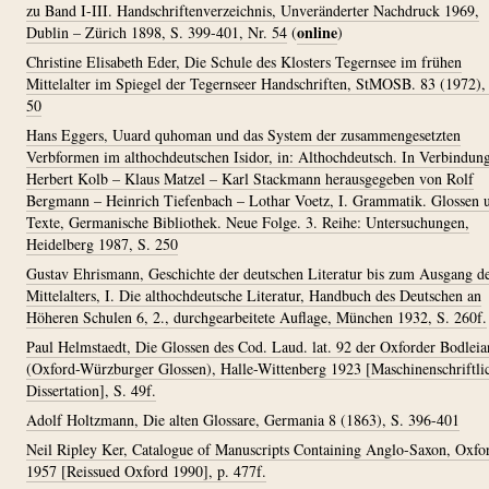
zu Band I-III. Handschriftenverzeichnis, Unveränderter Nachdruck 1969,
online
Dublin – Zürich 1898, S. 399-401, Nr. 54
(
)
Christine Elisabeth Eder, Die Schule des Klosters Tegernsee im frühen
Mittelalter im Spiegel der Tegernseer Handschriften, StMOSB. 83 (1972),
50
Hans Eggers, Uuard quhoman und das System der zusammengesetzten
Verbformen im althochdeutschen Isidor, in: Althochdeutsch. In Verbindun
Herbert Kolb – Klaus Matzel – Karl Stackmann herausgegeben von Rolf
Bergmann – Heinrich Tiefenbach – Lothar Voetz, I. Grammatik. Glossen 
Texte, Germanische Bibliothek. Neue Folge. 3. Reihe: Untersuchungen,
Heidelberg 1987, S. 250
Gustav Ehrismann, Geschichte der deutschen Literatur bis zum Ausgang d
Mittelalters, I. Die althochdeutsche Literatur, Handbuch des Deutschen an
Höheren Schulen 6, 2., durchgearbeitete Auflage, München 1932, S. 260f.
Paul Helmstaedt, Die Glossen des Cod. Laud. lat. 92 der Oxforder Bodleia
(Oxford-Würzburger Glossen), Halle-Wittenberg 1923 [Maschinenschriftli
Dissertation], S. 49f.
Adolf Holtzmann, Die alten Glossare, Germania 8 (1863), S. 396-401
Neil Ripley Ker, Catalogue of Manuscripts Containing Anglo-Saxon, Oxfo
1957 [Reissued Oxford 1990], p. 477f.