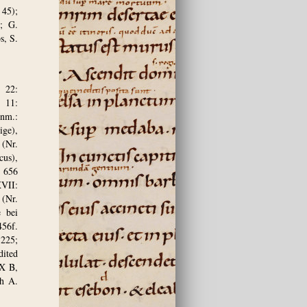
 45);
.; G.
s, S.
 22:
 11:
nm.:
ige),
(Nr.
cus),
. 656
VII:
(Nr.
 bei
456f.
-225;
dited
IX B,
ch A.