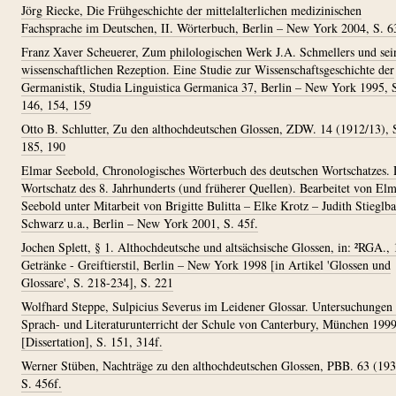
Jörg Riecke, Die Frühgeschichte der mittelalterlichen medizinischen
Fachsprache im Deutschen, II. Wörterbuch, Berlin – New York 2004, S. 6
Franz Xaver Scheuerer, Zum philologischen Werk J.A. Schmellers und sei
wissenschaftlichen Rezeption. Eine Studie zur Wissenschaftsgeschichte der
Germanistik, Studia Linguistica Germanica 37, Berlin – New York 1995, 
146, 154, 159
Otto B. Schlutter, Zu den althochdeutschen Glossen, ZDW. 14 (1912/13), 
185, 190
Elmar Seebold, Chronologisches Wörterbuch des deutschen Wortschatzes. 
Wortschatz des 8. Jahrhunderts (und früherer Quellen). Bearbeitet von El
Seebold unter Mitarbeit von Brigitte Bulitta – Elke Krotz – Judith Stieglba
Schwarz u.a., Berlin – New York 2001, S. 45f.
Jochen Splett, § 1. Althochdeutsche und altsächsische Glossen, in: ²RGA., 
Getränke - Greiftierstil, Berlin – New York 1998 [in Artikel 'Glossen und
Glossare', S. 218-234], S. 221
Wolfhard Steppe, Sulpicius Severus im Leidener Glossar. Untersuchungen
Sprach- und Literaturunterricht der Schule von Canterbury, München 199
[Dissertation], S. 151, 314f.
Werner Stüben, Nachträge zu den althochdeutschen Glossen, PBB. 63 (193
S. 456f.