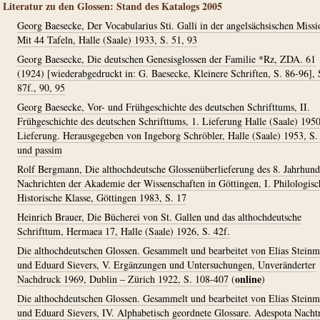
Literatur zu den Glossen: Stand des Katalogs 2005
Georg Baesecke, Der Vocabularius Sti. Galli in der angelsächsischen Missi
Mit 44 Tafeln, Halle (Saale) 1933, S. 51, 93
Georg Baesecke, Die deutschen Genesisglossen der Familie *Rz, ZDA. 61
(1924) [wiederabgedruckt in: G. Baesecke, Kleinere Schriften, S. 86-96], 
87f., 90, 95
Georg Baesecke, Vor- und Frühgeschichte des deutschen Schrifttums, II.
Frühgeschichte des deutschen Schrifttums, 1. Lieferung Halle (Saale) 1950
Lieferung. Herausgegeben von Ingeborg Schröbler, Halle (Saale) 1953, S.
und passim
Rolf Bergmann, Die althochdeutsche Glossenüberlieferung des 8. Jahrhund
Nachrichten der Akademie der Wissenschaften in Göttingen, I. Philologisc
Historische Klasse, Göttingen 1983, S. 17
Heinrich Brauer, Die Bücherei von St. Gallen und das althochdeutsche
Schrifttum, Hermaea 17, Halle (Saale) 1926, S. 42f.
Die althochdeutschen Glossen. Gesammelt und bearbeitet von Elias Stein
und Eduard Sievers, V. Ergänzungen und Untersuchungen, Unveränderter
online
Nachdruck 1969, Dublin – Zürich 1922, S. 108-407
(
)
Die althochdeutschen Glossen. Gesammelt und bearbeitet von Elias Stein
und Eduard Sievers, IV. Alphabetisch geordnete Glossare. Adespota Nacht