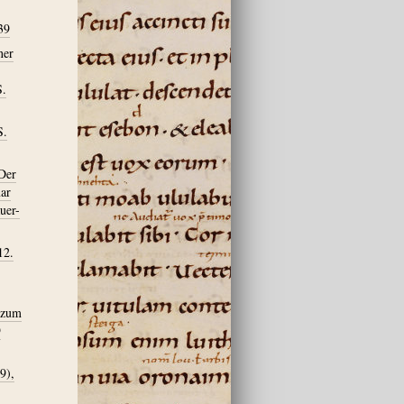
39
ner
S.
S.
Der
mar
uer-
12.
 zum
9
9),