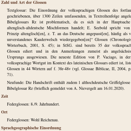
Zahl und Art der Glossen
Textglossar: Die Einordnung der volkssprachigen Glossen des fortla
geschriebenen, über 1300 Zeilen umfassenden, in Textreihenfolge angel
Bibelglossars Rz ist problematisch, da es sich in der Hauptsach
altenglisch-altdeutsche Mischformen handelt; E. Seebold spricht vo
Prinzip altenglisch[en], z. T. an das Deutsche angepasst[en], häufig als v
unverstandenes Kauderwelsch wiedergegeben[en]“ Glossen (Chronologi
Wörterbuch, 2001, S. 45); in StSG. sind bereits 35 der volkssprac
Glossen ediert und in den Anmerkungen zumeist als angelsächsis
Ursprungs ausgewiesen. Die neueste Edition von P. Vaciago, in der
volkssprachige Wortgut im Kontext des lateinischen Glossars ediert ist, list
Glossen in 44 Wörtern auf f. 38r-48v (vgl. Glossae Biblicae, II, 2004, p
71).
Neufunde: Die Handschrift enthält zudem 1 althochdeutsche Griffelgloss
Bibelglossar Rz (brieflich gemeldet von A. Nievergelt am 16.01.2020).
Zeit
Federglossen: 8./9. Jahrhundert.
Ort
Federglossen: Wohl Reichenau.
Sprachgeographische Einordnung