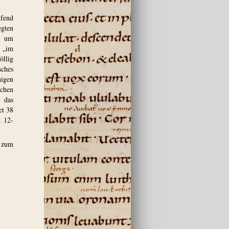
ufend
egten
e um
n „im
öllig
sches
higen
chen
 das
et 38
. 12-
e zum