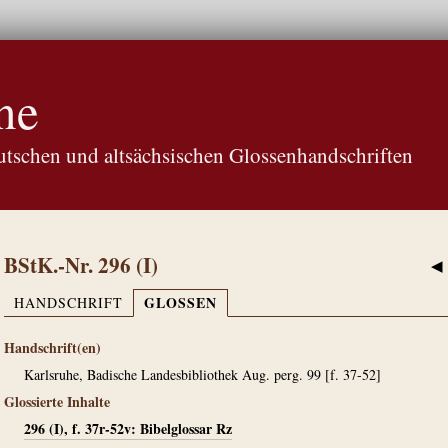
ne
tschen und altsächsischen Glossenhandschriften
BStK.-Nr. 296 (I)
◀
GLOSSEN
HANDSCHRIFT
Handschrift(en)
Karlsruhe, Badische Landesbibliothek Aug. perg. 99 [f. 37-52]
Glossierte Inhalte
296 (I), f. 37r-52v: Bibelglossar Rz