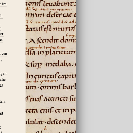
k im
l-
t
e
der
e.
s zur
1,
ngen
sche
23
tria
–
nd
e
lf