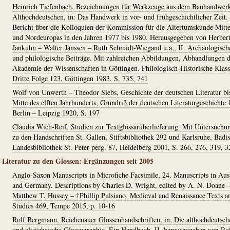
Heinrich Tiefenbach, Bezeichnungen für Werkzeuge aus dem Bauhandwer
Althochdeutschen, in: Das Handwerk in vor- und frühgeschichtlicher Zeit.
Bericht über die Kolloquien der Kommission für die Altertumskunde Mitte
und Nordeuropas in den Jahren 1977 bis 1980. Herausgegeben von Herber
Jankuhn – Walter Janssen – Ruth Schmidt-Wiegand u.a., II. Archäologisch
und philologische Beiträge. Mit zahlreichen Abbildungen, Abhandlungen 
Akademie der Wissenschaften in Göttingen. Philologisch-Historische Klass
Dritte Folge 123, Göttingen 1983, S. 735, 741
Wolf von Unwerth – Theodor Siebs, Geschichte der deutschen Literatur bi
Mitte des elften Jahrhunderts, Grundriß der deutschen Literaturgeschichte 
Berlin – Leipzig 1920, S. 197
Claudia Wich-Reif, Studien zur Textglossarüberlieferung. Mit Untersuchu
zu den Handschriften St. Gallen, Stiftsbibliothek 292 und Karlsruhe, Badi
Landesbibliothek St. Peter perg. 87, Heidelberg 2001, S. 266, 276, 319, 3
Literatur zu den Glossen: Ergänzungen seit 2005
Anglo-Saxon Manuscripts in Microfiche Facsimile, 24. Manuscripts in Aus
and Germany. Descriptions by Charles D. Wright, edited by A. N. Doane 
Matthew T. Hussey – †Phillip Pulsiano, Medieval and Renaissance Texts a
Studies 469, Tempe 2015, p. 10-16
Rolf Bergmann, Reichenauer Glossenhandschriften, in: Die althochdeutsch
und altsächsische Glossographie. Ein Handbuch, II, herausgegeben von Ro