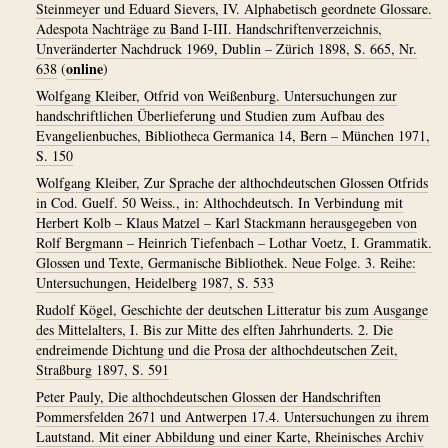
Steinmeyer und Eduard Sievers, IV. Alphabetisch geordnete Glossare.
Adespota Nachträge zu Band I-III. Handschriftenverzeichnis,
Unveränderter Nachdruck 1969, Dublin – Zürich 1898, S. 665, Nr.
online
638
(
)
Wolfgang Kleiber, Otfrid von Weißenburg. Untersuchungen zur
handschriftlichen Überlieferung und Studien zum Aufbau des
Evangelienbuches, Bibliotheca Germanica 14, Bern – München 1971,
S. 150
Wolfgang Kleiber, Zur Sprache der althochdeutschen Glossen Otfrids
in Cod. Guelf. 50 Weiss., in: Althochdeutsch. In Verbindung mit
Herbert Kolb – Klaus Matzel – Karl Stackmann herausgegeben von
Rolf Bergmann – Heinrich Tiefenbach – Lothar Voetz, I. Grammatik.
Glossen und Texte, Germanische Bibliothek. Neue Folge. 3. Reihe:
Untersuchungen, Heidelberg 1987, S. 533
Rudolf Kögel, Geschichte der deutschen Litteratur bis zum Ausgange
des Mittelalters, I. Bis zur Mitte des elften Jahrhunderts. 2. Die
endreimende Dichtung und die Prosa der althochdeutschen Zeit,
Straßburg 1897, S. 591
Peter Pauly, Die althochdeutschen Glossen der Handschriften
Pommersfelden 2671 und Antwerpen 17.4. Untersuchungen zu ihrem
Lautstand. Mit einer Abbildung und einer Karte, Rheinisches Archiv