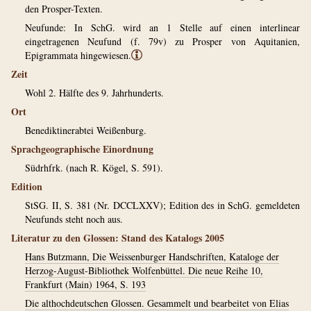
den Prosper-Texten.
Neufunde: In SchG. wird an 1 Stelle auf einen interlinear
eingetragenen Neufund (f. 79v) zu Prosper von Aquitanien,
Epigrammata hingewiesen.
ⓘ
Zeit
Wohl 2. Hälfte des 9. Jahrhunderts.
Ort
Benediktinerabtei Weißenburg.
Sprachgeographische Einordnung
Südrhfrk. (nach R. Kögel, S. 591).
Edition
StSG. II, S. 381 (Nr. DCCLXXV); Edition des in SchG. gemeldeten
Neufunds steht noch aus.
Literatur zu den Glossen: Stand des Katalogs 2005
Hans Butzmann, Die Weissenburger Handschriften, Kataloge der
Herzog-August-Bibliothek Wolfenbüttel. Die neue Reihe 10,
Frankfurt (Main) 1964, S. 193
Die althochdeutschen Glossen. Gesammelt und bearbeitet von Elias