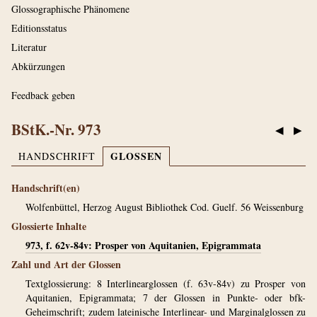
Glossographische Phänomene
Editionsstatus
Literatur
Abkürzungen
Feedback geben
BStK.-Nr. 973
◀
▶
GLOSSEN
HANDSCHRIFT
Handschrift(en)
Wolfenbüttel, Herzog August Bibliothek Cod. Guelf. 56 Weissenburg
Glossierte Inhalte
973, f. 62v-84v: Prosper von Aquitanien, Epigrammata
Zahl und Art der Glossen
Textglossierung: 8 Interlinearglossen (f. 63v-84v) zu Prosper von
Aquitanien, Epigrammata; 7 der Glossen in Punkte- oder bfk-
Geheimschrift; zudem lateinische Interlinear- und Marginalglossen zu