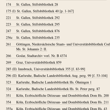
174
St. Gallen, Stiftsbibliothek 28
175 (I)
St. Gallen, Stiftsbibliothek 40 [p. 1-167]
221
St. Gallen, Stiftsbibliothek 292
223
St. Gallen, Stiftsbibliothek 295
247
St. Gallen, Stiftsbibliothek 876
256c
St. Gallen, Stiftsbibliothek 235
261
Göttingen, Niedersächsische Staats- und Universitätsbibliothek Cod
Ms. St. Johannis 2: II.
266
Goslar, Stadtarchiv vorl. Nr. B 4374
269
Graz, Universitätsbibliothek 859
285 (II)
Innsbruck, Universitätsbibliothek 355 [f. 83-99]
296 (II)
Karlsruhe, Badische Landesbibliothek Aug. perg. 99 [f. 53-104]
323
Karlsruhe, Badische Landesbibliothek Hs. Öhningen 1
324
Karlsruhe, Badische Landesbibliothek Hs. St. Peter perg. 87
351
Köln, Erzbischöfliche Diözesan- und Dombibliothek Dom Hs. 200
354
Köln, Erzbischöfliche Diözesan- und Dombibliothek Dom Hs. 211
355a
Köln, Erzbischöfliche Diözesan- und Dombibliothek Dom Hs. 43