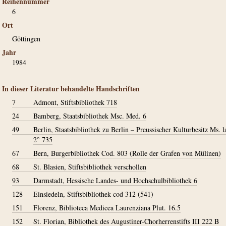
Reihennummer
6
Ort
Göttingen
Jahr
1984
In dieser Literatur behandelte Handschriften
7
Admont, Stiftsbibliothek 718
24
Bamberg, Staatsbibliothek Msc. Med. 6
49
Berlin, Staatsbibliothek zu Berlin – Preussischer Kulturbesitz Ms. la
2° 735
67
Bern, Burgerbibliothek Cod. 803 (Rolle der Grafen von Mülinen)
68
St. Blasien, Stiftsbibliothek verschollen
93
Darmstadt, Hessische Landes- und Hochschulbibliothek 6
128
Einsiedeln, Stiftsbibliothek cod 312 (541)
151
Florenz, Biblioteca Medicea Laurenziana Plut. 16.5
152
St. Florian, Bibliothek des Augustiner-Chorherrenstifts III 222 B