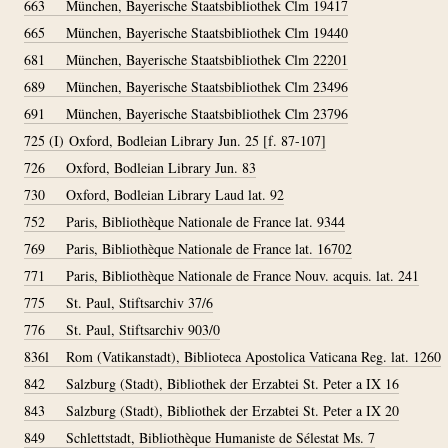
663
München, Bayerische Staatsbibliothek Clm 19417
665
München, Bayerische Staatsbibliothek Clm 19440
681
München, Bayerische Staatsbibliothek Clm 22201
689
München, Bayerische Staatsbibliothek Clm 23496
691
München, Bayerische Staatsbibliothek Clm 23796
725 (I)
Oxford, Bodleian Library Jun. 25 [f. 87-107]
726
Oxford, Bodleian Library Jun. 83
730
Oxford, Bodleian Library Laud lat. 92
752
Paris, Bibliothèque Nationale de France lat. 9344
769
Paris, Bibliothèque Nationale de France lat. 16702
771
Paris, Bibliothèque Nationale de France Nouv. acquis. lat. 241
775
St. Paul, Stiftsarchiv 37/6
776
St. Paul, Stiftsarchiv 903/0
836l
Rom (Vatikanstadt), Biblioteca Apostolica Vaticana Reg. lat. 1260
842
Salzburg (Stadt), Bibliothek der Erzabtei St. Peter a IX 16
843
Salzburg (Stadt), Bibliothek der Erzabtei St. Peter a IX 20
849
Schlettstadt, Bibliothèque Humaniste de Sélestat Ms. 7