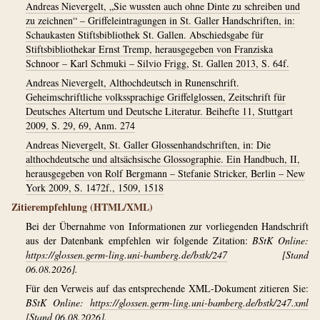
Andreas Nievergelt, „Sie wussten auch ohne Dinte zu schreiben und
zu zeichnen“ – Griffeleintragungen in St. Galler Handschriften, in:
Schaukasten Stiftsbibliothek St. Gallen. Abschiedsgabe für
Stiftsbibliothekar Ernst Tremp, herausgegeben von Franziska
Schnoor – Karl Schmuki – Silvio Frigg, St. Gallen 2013, S. 64f.
Andreas Nievergelt, Althochdeutsch in Runenschrift.
Geheimschriftliche volkssprachige Griffelglossen, Zeitschrift für
Deutsches Altertum und Deutsche Literatur. Beihefte 11, Stuttgart
2009, S. 29, 69, Anm. 274
Andreas Nievergelt, St. Galler Glossenhandschriften, in: Die
althochdeutsche und altsächsische Glossographie. Ein Handbuch, II,
herausgegeben von Rolf Bergmann – Stefanie Stricker, Berlin – New
York 2009, S. 1472f., 1509, 1518
Zitierempfehlung (HTML/XML)
Bei der Übernahme von Informationen zur vorliegenden Handschrift
aus der Datenbank empfehlen wir folgende Zitation:
BStK Online:
https://glossen.germ-ling.uni-bamberg.de/bstk/247
[Stand
06.08.2026].
Für den Verweis auf das entsprechende XML-Dokument zitieren Sie:
BStK Online:
https://glossen.germ-ling.uni-bamberg.de/bstk/247.xml
[Stand 06.08.2026].