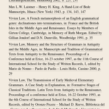
Literaturgeschichte, Heidelberg 2002, S. 221, 231
Max L.W. Laistner – Henry H. King, A Hand-List of Bede
Manuscripts, Ithaca (New York) 1943, p. 134, 143, 147
Vivien Law, A French metamorphosis of an English grammatical
genre: declinationes into terminationes, in: France and the British
Isles in the Middle Ages and Renaissance. Essays by Members of
Girton College, Cambridge, in Memory of Ruth Morgan. Edited by
Gillian Jondorf and D.N. Dumville, Woodbridge 1991, p. 35
Vivien Law, Memory and the Structure of Grammars in Antiquity
and the Middle Ages, in: Manuscripts and Tradition of Grammatical
Texts from Antiquity to the Renaissance. Proceedings of a
Conference held at Erice, 16-23 october 1997, as the 11th Course of
International School for the Study of Written Records, I, edited by
Mario de Nonno – Paolo de Paolis – Louis Holtz, Cassino 2000, p.
29
Vivien Law, The Transmission of Early Medieval Elementary
Grammars. A Case Study in Explanation, in: Formative Stages of
Classical Traditions. Latin Texts from Antiquity to the Renaissance.
Proceedings of a conference held at Erice, 16-22 October 1993, as
the 6th Course of International School for the Study of Written
Records, edited by Oronzo Pecere – Michael D. Reeve, Biblioteca del