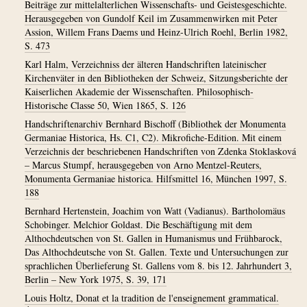
Beiträge zur mittelalterlichen Wissenschafts- und Geistesgeschichte.
Herausgegeben von Gundolf Keil im Zusammenwirken mit Peter
Assion, Willem Frans Daems und Heinz-Ulrich Roehl, Berlin 1982,
S. 473
Karl Halm, Verzeichniss der älteren Handschriften lateinischer
Kirchenväter in den Bibliotheken der Schweiz, Sitzungsberichte der
Kaiserlichen Akademie der Wissenschaften. Philosophisch-
Historische Classe 50, Wien 1865, S. 126
Handschriftenarchiv Bernhard Bischoff (Bibliothek der Monumenta
Germaniae Historica, Hs. C1, C2). Mikrofiche-Edition. Mit einem
Verzeichnis der beschriebenen Handschriften von Zdenka Stoklasková
– Marcus Stumpf, herausgegeben von Arno Mentzel-Reuters,
Monumenta Germaniae historica. Hilfsmittel 16, München 1997, S.
188
Bernhard Hertenstein, Joachim von Watt (Vadianus). Bartholomäus
Schobinger. Melchior Goldast. Die Beschäftigung mit dem
Althochdeutschen von St. Gallen in Humanismus und Frühbarock,
Das Althochdeutsche von St. Gallen. Texte und Untersuchungen zur
sprachlichen Überlieferung St. Gallens vom 8. bis 12. Jahrhundert 3,
Berlin – New York 1975, S. 39, 171
Louis Holtz, Donat et la tradition de l'enseignement grammatical.