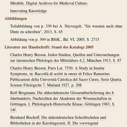
Mirabile. Digital Archives for Medieval Culture.
Innovating Knowledge
Abbildungen
Teilabbildung von p. 339 bei A. Nievergelt, "Sie wussten auch ohne
Dinte zu schreiben", 2013, S. 65
Abbildung von p. 369 in BStK., Bd. VI, 2005, S. 2715
Literatur zur Handschrift: Stand des Katalogs 2005
Charles Henry Beeson, Isidor-Studien, Quellen und Untersuchungen
zur lateinischen Philologie des Mittelalters 4,2, München 1913, S. 87
Charles Henry Beeson, Paris Lat. 7530. A Study in Insular
Symptoms, in: Raccoltà di scritti in onore di Felice Ramorino.
Publicazioni della Università Cattolica del Sacro Cuore, Serie Quarta.
Scienze Filologiche 7, Mailand 1927, p. 208
Rolf Bergmann, Die althochdeutsche Glossenüberlieferung des 8.
Jahrhunderts, Nachrichten der Akademie der Wissenschaften in
Göttingen, I. Philologisch-Historische Klasse, Göttingen 1983, S.
14f.
Bernhard Bischoff, Die südostdeutschen Schreibschulen und
Bibliotheken in der Karolingerzeit, II. Die vorwiegend