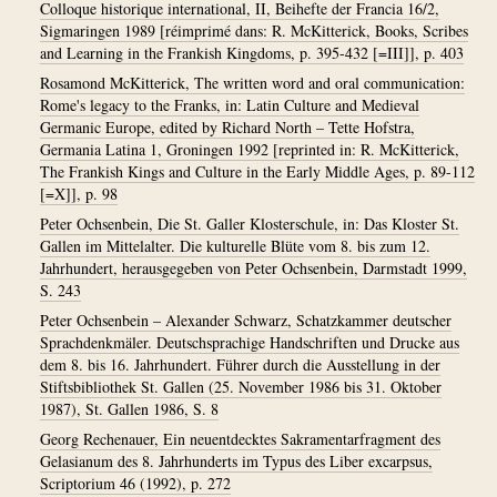
Colloque historique international, II, Beihefte der Francia 16/2,
Sigmaringen 1989 [réimprimé dans: R. McKitterick, Books, Scribes
and Learning in the Frankish Kingdoms, p. 395-432 [=III]], p. 403
Rosamond McKitterick, The written word and oral communication:
Rome's legacy to the Franks, in: Latin Culture and Medieval
Germanic Europe, edited by Richard North – Tette Hofstra,
Germania Latina 1, Groningen 1992 [reprinted in: R. McKitterick,
The Frankish Kings and Culture in the Early Middle Ages, p. 89-112
[=X]], p. 98
Peter Ochsenbein, Die St. Galler Klosterschule, in: Das Kloster St.
Gallen im Mittelalter. Die kulturelle Blüte vom 8. bis zum 12.
Jahrhundert, herausgegeben von Peter Ochsenbein, Darmstadt 1999,
S. 243
Peter Ochsenbein – Alexander Schwarz, Schatzkammer deutscher
Sprachdenkmäler. Deutschsprachige Handschriften und Drucke aus
dem 8. bis 16. Jahrhundert. Führer durch die Ausstellung in der
Stiftsbibliothek St. Gallen (25. November 1986 bis 31. Oktober
1987), St. Gallen 1986, S. 8
Georg Rechenauer, Ein neuentdecktes Sakramentarfragment des
Gelasianum des 8. Jahrhunderts im Typus des Liber excarpsus,
Scriptorium 46 (1992), p. 272