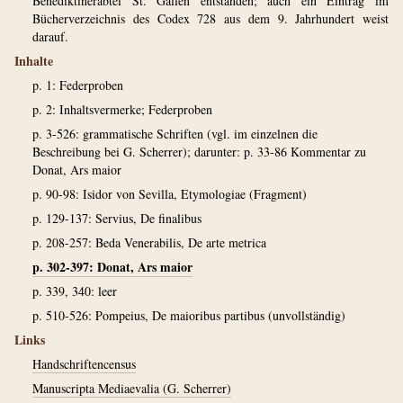
Benediktinerabtei St. Gallen entstanden; auch ein Eintrag im
Bücherverzeichnis des Codex 728 aus dem 9. Jahrhundert weist
darauf.
Inhalte
p. 1: Federproben
p. 2: Inhaltsvermerke; Federproben
p. 3-526: grammatische Schriften (vgl. im einzelnen die
Beschreibung bei G. Scherrer); darunter: p. 33-86 Kommentar zu
Donat, Ars maior
p. 90-98: Isidor von Sevilla, Etymologiae (Fragment)
p. 129-137: Servius, De finalibus
p. 208-257: Beda Venerabilis, De arte metrica
p. 302-397: Donat, Ars maior
p. 339, 340: leer
p. 510-526: Pompeius, De maioribus partibus (unvollständig)
Links
Handschriftencensus
Manuscripta Mediaevalia (G. Scherrer)