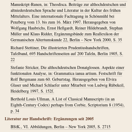
Manuskript-Runen, in: Theodisca. Beiträge zur althochdeutschen und
altniederdeutschen Sprache und Literatur in der Kultur des frühen
Mittelalters. Eine internationale Fachtagung in Schönmühl bei
Penzberg vom 13. bis zum 16. März 1997. Herausgegeben von
Wolfgang Haubrichs, Ernst Hellgardt, Reiner Hildebrandt, Stephan
Müller und Klaus Ridder, Ergänzungsbände zum Reallexikon der
Germanischen Altertumskunde 22, Berlin – New York 2000, S. 35
Richard Stettiner, Die illustrierten Prudentiushandschriften,
Tafelband, 695 Handschriftenseiten auf 200 Tafeln, Berlin 1905, S.
22
Stefanie Stricker, Die althochdeutschen Donatglossen. Aspekte einer
funktionalen Analyse, in: Grammatica ianua artium. Festschrift für
Rolf Bergmann zum 60. Geburtstag. Herausgegeben von Elvira
Glaser und Michael Schlaefer unter Mitarbeit von Ludwig Rübekeil,
Heidelberg 1997, S. 152f.
Berthold Louis Ullman, A List of Classical Manuscripts (in an
Eighth-Century Codex) perhaps from Corbie, Scriptorium 8 (1954),
p. 34
Literatur zur Handschrift: Ergänzungen seit 2005
BStK., VI. Abbildungen, Berlin – New York 2005, S. 2715