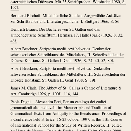
österreichischen Diözesen. Mit 25 Schriftproben, Wiesbaden 1980, S.
197f.
Bernhard Bischoff, Mittelalterliche Studien. Ausgewählte Aufsätze
zur Schriftkunde und Literaturgeschichte, I, Stuttgart 1966, S. 86
Heinrich Brauer, Die Bücherei von St. Gallen und das
althochdeutsche Schrifttum, Hermaea 17, Halle (Saale) 1926, S. 32,
48f.
Albert Bruckner, Scriptoria medii aevi helvetica. Denkmäler
schweizerischer Schreibkunst des Mittelalters, II. Schreibschulen der
Diözese Konstanz. St. Gallen I, Genf 1936, S. 24, 40, 52, 80f.
Albert Bruckner, Scriptoria medii aevi helvetica. Denkmäler
schweizerischer Schreibkunst des Mittelalters, III. Schreibschulen der
Diözese Konstanz. St. Gallen II, Genf 1938, S. 19f.
James M. Clark, The Abbey of St. Gall as a Centre of Literature &
Art, Cambridge 1926, p. 100f., 114, 144
Paola Degni – Alessandra Peri, Per un catalogo dei codici
grammaticali altomedievali, in: Manuscripts and Tradition of
Grammatical Texts from Antiquity to the Renaissance. Proceedings of
a Conference held at Erice, 16-23 october 1997, as the 11th Course
of International School for the Study of Written Records, II, edited
by Mario de Nonno – Paolo de Paolis – Louis Holtz, Cassino 2000,