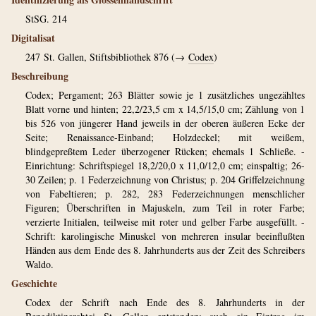
StSG. 214
Digitalisat
247
St. Gallen, Stiftsbibliothek 876 (→
Codex
)
Beschreibung
Codex; Pergament; 263 Blätter sowie je 1 zusätzliches ungezähltes
Blatt vorne und hinten; 22,2/23,5 cm x 14,5/15,0 cm; Zählung von 1
bis 526 von jüngerer Hand jeweils in der oberen äußeren Ecke der
Seite; Renaissance-Einband; Holzdeckel; mit weißem,
blindgepreßtem Leder überzogener Rücken; ehemals 1 Schließe. -
Einrichtung: Schriftspiegel 18,2/20,0 x 11,0/12,0 cm; einspaltig; 26-
30 Zeilen; p. 1 Federzeichnung von Christus; p. 204 Griffelzeichnung
von Fabeltieren; p. 282, 283 Federzeichnungen menschlicher
Figuren; Überschriften in Majuskeln, zum Teil in roter Farbe;
verzierte Initialen, teilweise mit roter und gelber Farbe ausgefüllt. -
Schrift: karolingische Minuskel von mehreren insular beeinflußten
Händen aus dem Ende des 8. Jahrhunderts aus der Zeit des Schreibers
Waldo.
Geschichte
Codex der Schrift nach Ende des 8. Jahrhunderts in der