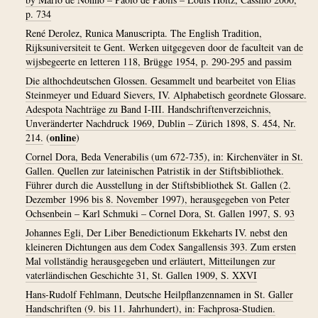
p. 734
René Derolez, Runica Manuscripta. The English Tradition,
Rijksuniversiteit te Gent. Werken uitgegeven door de faculteit van de
wijsbegeerte en letteren 118, Brügge 1954, p. 290-295 and passim
Die althochdeutschen Glossen. Gesammelt und bearbeitet von Elias
Steinmeyer und Eduard Sievers, IV. Alphabetisch geordnete Glossare.
Adespota Nachträge zu Band I-III. Handschriftenverzeichnis,
Unveränderter Nachdruck 1969, Dublin – Zürich 1898, S. 454, Nr.
online
214.
(
)
Cornel Dora, Beda Venerabilis (um 672-735), in: Kirchenväter in St.
Gallen. Quellen zur lateinischen Patristik in der Stiftsbibliothek.
Führer durch die Ausstellung in der Stiftsbibliothek St. Gallen (2.
Dezember 1996 bis 8. November 1997), herausgegeben von Peter
Ochsenbein – Karl Schmuki – Cornel Dora, St. Gallen 1997, S. 93
Johannes Egli, Der Liber Benedictionum Ekkeharts IV. nebst den
kleineren Dichtungen aus dem Codex Sangallensis 393. Zum ersten
Mal vollständig herausgegeben und erläutert, Mitteilungen zur
vaterländischen Geschichte 31, St. Gallen 1909, S. XXVI
Hans-Rudolf Fehlmann, Deutsche Heilpflanzennamen in St. Galler
Handschriften (9. bis 11. Jahrhundert), in: Fachprosa-Studien.