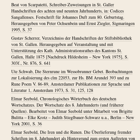
Beat von Scarpatetti, Schreiber-Zuweisungen in St. Galler
Handschriften des achten und neunten Jahrhunderts, in: Codices
Sangallenses. Festschrift für Johannes Duft zum 80. Geburtstag.
Herausgegeben von Peter Ochsenbein und Ernst Ziegler, Sigmaringen
1995, S. 37
Gustav Scherrer, Verzeichniss der Handschriften der Stiftsbibliothek
von St. Gallen. Herausgegeben auf Veranstaltung und mit
Unterstützung des Kath. Administrationsrathes des Kantons St.
Gallen, Halle 1875 [Nachdruck Hildesheim – New York 1975], S.
303f., Nr. 876, S. 641
Ute Schwab, Die Sternrune im Wessobrunner Gebet. Beobachtungen
zur Lokalisierung des clm 22053, zur Hs. BM Arundel 393 und zu
Rune Poem V. 86-89, Amsterdamer Publikationen zur Sprache und
Literatur 1, Amsterdam 1973, S. 31, 125, 128
Elmar Seebold, Chronologisches Wörterbuch des deutschen
Wortschatzes. Der Wortschatz des 8. Jahrhunderts (und früherer
Quellen). Bearbeitet von Elmar Seebold unter Mitarbeit von Brigitte
Bulitta – Elke Krotz – Judith Stieglbauer-Schwarz u.a., Berlin – New
York 2001, S. 36
Elmar Seebold, Die Iren und die Runen. Die Überlieferung fremder
Schriften im 8. Jahrhundert als Hintergrund zum ersten Auftreten von