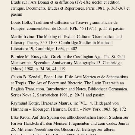
Étude sur l'Ars Donati et sa diffusion (IVe-IXe siècle) et édition
critique, Documents, Études et Répertoires, Paris 1981, p. 365-367 et
passim
Louis Holtz, Tradition et diffusion de l'œuvre grammaticale de
Pompée, commentateur de Donat, RPh. 45 (1971), p. 55 et passim
Martin Irvine, The Making of Textual Culture. 'Grammatica' and
Literary Theory, 350-1100, Cambridge Studies in Medieval
Literature 19, Cambridge 1994, p. 402
Bernice M. Kaczynski, Greek in the Carolingian Age. The St. Gall
Manuscripts, Speculum Anniversary Monographs 13, Cambridge
(Mass.) 1988, p. 34-36, 41, 119
Calvin B. Kendall, Bede. Libri II de Arte Metrica et de Schematibus
et Tropis. The Art of Poetry and Rhetoric. The Latin Text with an
English Translation, Introduction and Notes, Bibliotheca Germanica.
Series Nova 2, Saarbrücken 1991, p. 29-31 and passim
Raymund Kottje, Hrabanus Maurus, in: ²VL., 4. Hildegard von
Hürnheim – Koburger, Heinrich, Berlin – New York 1983, Sp. 172
Elke Krotz, Auf den Spuren des althochdeutschen Isidor. Studien zur
Pariser Handschrift, den Monseer Fragmenten und zum Codex Junius
25. Mit einer Neuedition des Glossars Jc, Beiträge zur älteren