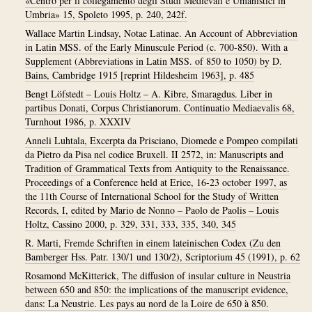
«Centro per il collegamento degli Studi Medievali e Umanistici in
Umbria» 15, Spoleto 1995, p. 240, 242f.
Wallace Martin Lindsay, Notae Latinae. An Account of Abbreviation
in Latin MSS. of the Early Minuscule Period (c. 700-850). With a
Supplement (Abbreviations in Latin MSS. of 850 to 1050) by D.
Bains, Cambridge 1915 [reprint Hildesheim 1963], p. 485
Bengt Löfstedt – Louis Holtz – A. Kibre, Smaragdus. Liber in
partibus Donati, Corpus Christianorum. Continuatio Mediaevalis 68,
Turnhout 1986, p. XXXIV
Anneli Luhtala, Excerpta da Prisciano, Diomede e Pompeo compilati
da Pietro da Pisa nel codice Bruxell. II 2572, in: Manuscripts and
Tradition of Grammatical Texts from Antiquity to the Renaissance.
Proceedings of a Conference held at Erice, 16-23 october 1997, as
the 11th Course of International School for the Study of Written
Records, I, edited by Mario de Nonno – Paolo de Paolis – Louis
Holtz, Cassino 2000, p. 329, 331, 333, 335, 340, 345
R. Marti, Fremde Schriften in einem lateinischen Codex (Zu den
Bamberger Hss. Patr. 130/1 und 130/2), Scriptorium 45 (1991), p. 62
Rosamond McKitterick, The diffusion of insular culture in Neustria
between 650 and 850: the implications of the manuscript evidence,
dans: La Neustrie. Les pays au nord de la Loire de 650 à 850.