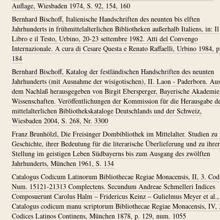
Auflage, Wiesbaden 1974, S. 92, 154, 160
Bernhard Bischoff, Italienische Handschriften des neunten bis elften
Jahrhunderts in frühmittelalterlichen Bibliotheken außerhalb Italiens, in: Il
Libro e il Testo, Urbino, 20-23 settembre 1982. Atti del Convengo
Internazionale. A cura di Cesare Questa e Renato Raffaelli, Urbino 1984, p
184
Bernhard Bischoff, Katalog der festländischen Handschriften des neunten
Jahrhunderts (mit Ausnahme der wisigotischen), II. Laon - Paderborn. Au
dem Nachlaß herausgegeben von Birgit Ebersperger, Bayerische Akademie
Wissenschaften. Veröffentlichungen der Kommission für die Herausgabe d
mittelalterlichen Bibliothekskataloge Deutschlands und der Schweiz,
Wiesbaden 2004, S. 268, Nr. 3300
Franz Brunhölzl, Die Freisinger Dombibliothek im Mittelalter. Studien zu 
Geschichte, ihrer Bedeutung für die literarische Überlieferung und zu ihrer
Stellung im geistigen Leben Südbayerns bis zum Ausgang des zwölften
Jahrhunderts, München 1961, S. 134
Catalogus Codicum Latinorum Bibliothecae Regiae Monacensis, II, 3. Cod
Num. 15121-21313 Complectens. Secundum Andreae Schmelleri Indices
Composuerunt Carolus Halm – Fridericus Keinz – Gulielmus Meyer et al.,
Catalogus codicum manu scriptorum Bibliothecae Regiae Monacensis, IV, 
Codices Latinos Continens, München 1878, p. 129, num. 1055