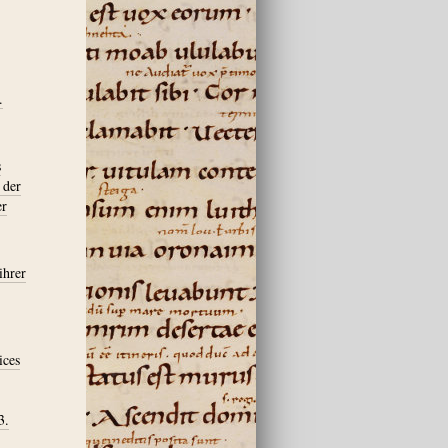
.
s
 der
er
ihrer
ices
3.