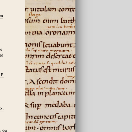
um
ie
nd
 P.
 S.
s der