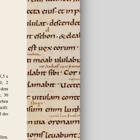
5,5 x
l; 2
 dem
g; 30
arben
rift:
l des
lien,