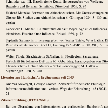
Schnitzler u.a., III. Karolingische Kunst. Herausgegeben von Wolfgang
Braunfels und Hermann Schnitzler, Düsseldorf 1965, S. 94
Eckhard Meineke, Bernstein im Althochdeutschen. Mit Untersuchungen z
Glossar Rb, Studien zum Althochdeutschen 6, Göttingen 1984, S. 139 und
passim
Geneviève L. Micheli, L'Enluminure du haut Moyen Age et les Influences
irlandaises. Histoire d'une Influence, Brüssel 1939, p. 72
Sapientia Salomonis, I, herausgegeben von Walter Thiele, Vetus Latina. D
Reste der altlateinischen Bibel 11, Freiburg 1977-1985, S. 39, 49f., 72f. u
passim
Walter Thiele, Sirachtexte in St.Gallen, in: Florilegium Sangallense.
Festschrift für Johannes Duft zum 65. Geburtstag, herausgegeben von Otto
Clavadetscher – Helmut Maurer – Stefan Sonderegger, St. Gallen –
Sigmaringen 1980, S. 280
Literatur zur Handschrift: Ergänzungen seit 2005
Andreas Nievergelt, Getilgte Glossen, Zeitschrift für deutsche Philologie.
Informationsmodifikation und -verlust. Wege der Erforschung 143 (2024),
24
Zitierempfehlung (HTML/XML)
Bei der Übernahme von Informationen zur vorliegenden Handschrift au