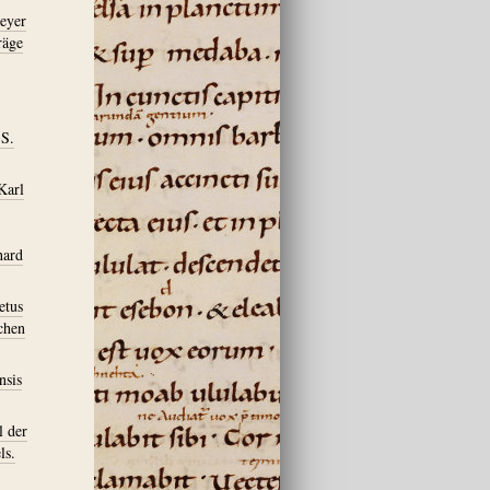
meyer
räge
 S.
Karl
hard
etus
schen
nsis
l der
ls.