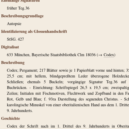
Ehemalige Signaturen
früher Teg.36
Beschreibungsgrundlage
Autopsie
Identifizierung als Glossenhandschrift
StSG. 427
Digitalisat
633
München, Bayerische Staatsbibliothek Clm 18036 (→
Codex
)
Beschreibung
Codex; Pergament; 217 Blätter sowie je 1 Papierblatt vorne und hinten; 3
25,5 cm; mit hellem, blindgepreßtem Leder überzogene Holzdecke
Schließen; ehemals 5 Buckeln; vorgängige Signatur Teg.36 auf
Buchrücken. - Einrichtung: Schriftspiegel 26,5 x 19,5 cm; zweispalti
Zeilen; Initialen mit Fischmotiven, Flechtwerk und Zopfband in den F
Rot, Gelb und Blau; f. 93ra Darstellung des segnenden Christus. - Sch
karolingische Minuskel von einer oberitalienischen Hand aus dem 1. Dritte
9. Jahrhunderts.
Geschichte
Codex der Schrift nach im 1. Drittel des 9. Jahrhunderts in Oberita