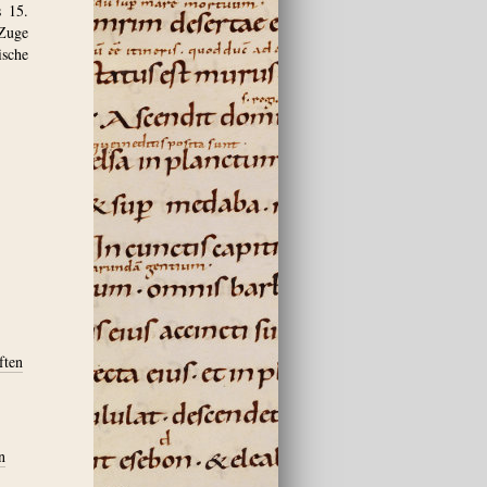
s 15.
 Zuge
ische
ften
n