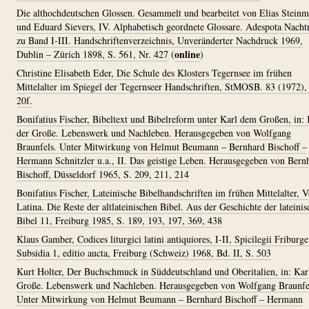
Die althochdeutschen Glossen. Gesammelt und bearbeitet von Elias Stein
und Eduard Sievers, IV. Alphabetisch geordnete Glossare. Adespota Nacht
zu Band I-III. Handschriftenverzeichnis, Unveränderter Nachdruck 1969,
online
Dublin – Zürich 1898, S. 561, Nr. 427
(
)
Christine Elisabeth Eder, Die Schule des Klosters Tegernsee im frühen
Mittelalter im Spiegel der Tegernseer Handschriften, StMOSB. 83 (1972),
20f.
Bonifatius Fischer, Bibeltext und Bibelreform unter Karl dem Großen, in: 
der Große. Lebenswerk und Nachleben. Herausgegeben von Wolfgang
Braunfels. Unter Mitwirkung von Helmut Beumann – Bernhard Bischoff –
Hermann Schnitzler u.a., II. Das geistige Leben. Herausgegeben von Bern
Bischoff, Düsseldorf 1965, S. 209, 211, 214
Bonifatius Fischer, Lateinische Bibelhandschriften im frühen Mittelalter, V
Latina. Die Reste der altlateinischen Bibel. Aus der Geschichte der lateini
Bibel 11, Freiburg 1985, S. 189, 193, 197, 369, 438
Klaus Gamber, Codices liturgici latini antiquiores, I-II, Spicilegii Friburge
Subsidia 1, editio aucta, Freiburg (Schweiz) 1968, Bd. II, S. 503
Kurt Holter, Der Buchschmuck in Süddeutschland und Oberitalien, in: Kar
Große. Lebenswerk und Nachleben. Herausgegeben von Wolfgang Braunfe
Unter Mitwirkung von Helmut Beumann – Bernhard Bischoff – Hermann