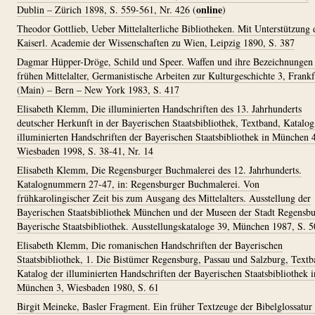
online
Dublin – Zürich 1898, S. 559-561, Nr. 426
(
)
Theodor Gottlieb, Ueber Mittelalterliche Bibliotheken. Mit Unterstützung 
Kaiserl. Academie der Wissenschaften zu Wien, Leipzig 1890, S. 387
Dagmar Hüpper-Dröge, Schild und Speer. Waffen und ihre Bezeichnungen
frühen Mittelalter, Germanistische Arbeiten zur Kulturgeschichte 3, Frankf
(Main) – Bern – New York 1983, S. 417
Elisabeth Klemm, Die illuminierten Handschriften des 13. Jahrhunderts
deutscher Herkunft in der Bayerischen Staatsbibliothek, Textband, Katalog
illuminierten Handschriften der Bayerischen Staatsbibliothek in München 
Wiesbaden 1998, S. 38-41, Nr. 14
Elisabeth Klemm, Die Regensburger Buchmalerei des 12. Jahrhunderts.
Katalognummern 27-47, in: Regensburger Buchmalerei. Von
frühkarolingischer Zeit bis zum Ausgang des Mittelalters. Ausstellung der
Bayerischen Staatsbibliothek München und der Museen der Stadt Regensbu
Bayerische Staatsbibliothek. Ausstellungskataloge 39, München 1987, S. 5
Elisabeth Klemm, Die romanischen Handschriften der Bayerischen
Staatsbibliothek, 1. Die Bistümer Regensburg, Passau und Salzburg, Textb
Katalog der illuminierten Handschriften der Bayerischen Staatsbibliothek i
München 3, Wiesbaden 1980, S. 61
Birgit Meineke, Basler Fragment. Ein früher Textzeuge der Bibelglossatur