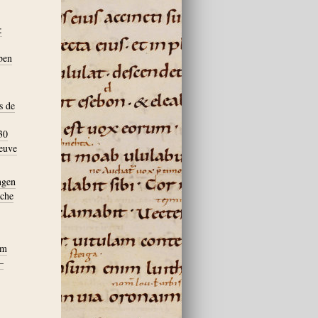
:
ben
s de
30
euve
ngen
sche
om
–