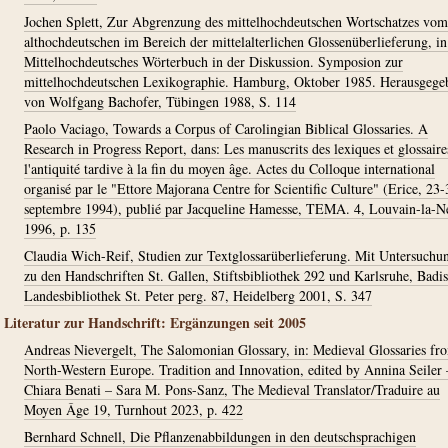
Jochen Splett, Zur Abgrenzung des mittelhochdeutschen Wortschatzes vom
althochdeutschen im Bereich der mittelalterlichen Glossenüberlieferung, in
Mittelhochdeutsches Wörterbuch in der Diskussion. Symposion zur
mittelhochdeutschen Lexikographie. Hamburg, Oktober 1985. Herausgege
von Wolfgang Bachofer, Tübingen 1988, S. 114
Paolo Vaciago, Towards a Corpus of Carolingian Biblical Glossaries. A
Research in Progress Report, dans: Les manuscrits des lexiques et glossaire
l'antiquité tardive à la fin du moyen âge. Actes du Colloque international
organisé par le "Ettore Majorana Centre for Scientific Culture" (Erice, 23-
septembre 1994), publié par Jacqueline Hamesse, TEMA. 4, Louvain-la-N
1996, p. 135
Claudia Wich-Reif, Studien zur Textglossarüberlieferung. Mit Untersuchu
zu den Handschriften St. Gallen, Stiftsbibliothek 292 und Karlsruhe, Badi
Landesbibliothek St. Peter perg. 87, Heidelberg 2001, S. 347
Literatur zur Handschrift: Ergänzungen seit 2005
Andreas Nievergelt, The Salomonian Glossary, in: Medieval Glossaries fr
North-Western Europe. Tradition and Innovation, edited by Annina Seiler 
Chiara Benati – Sara M. Pons-Sanz, The Medieval Translator/Traduire au
Moyen Âge 19, Turnhout 2023, p. 422
Bernhard Schnell, Die Pflanzenabbildungen in den deutschsprachigen