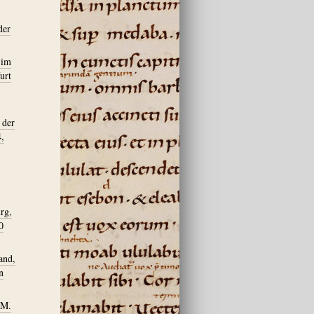
der
 im
urt
 der
4,
rg,
0
and,
n
 M.