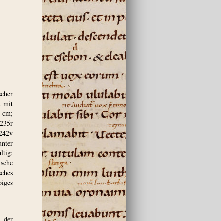
cher
d mit
 cm;
235r
-242v
unter
ltig;
sche
sches
biges
 der