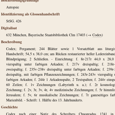
Beschreibungsgrundlage
Autopsie
Identifizierung als Glossenhandschrift
StSG. 426
Digitalisat
632
München, Bayerische Staatsbibliothek Clm 17403 (→
Codex
)
Beschreibung
Codex; Pergament; 244 Blätter sowie 1 Vorsatzblatt aus liturgis
Handschrift; 54,5 x 38,0 cm; am Rücken restaurierter heller Ledereinban
Blindprägung; 2 Schließen. - Einrichtung: f. 8r-217r 44,0 x 28,0
vierspaltig unter farbigen Arkaden; f. 217v dreispaltig; f. 218r-
zweispaltig; f. 235v-238v dreispaltig unter farbigen Arkaden; f. 239r
dreispaltig, mit farbigen Pflanzenzeichnungen; f. 243r-243v vierspaltig 
farbigen Arkaden; f. 244r 1 Arkadenspalte, 2 Textspalten; f. 244v einspa
60 Zeilen; f. 1v Zeichnungen (Labyrinth u. a.); f. 2r kosmologi
Zeichnung; f. 2v, 3r, 3v, 4r, 4v medizinische Zeichnungen; f. 5r himmli
Jerusalem; f. 5v, 6r musikalische Zeichnungen; f. 7r ganzseitiges far
Marienbild. - Schrift: 1. Hälfte des 13. Jahrhunderts.
Geschichte
Codex nach einer Notiz des Schreibers Chuonradus 1241 in