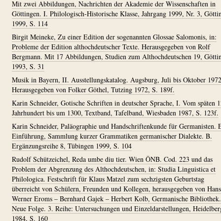
Mit zwei Abbildungen, Nachrichten der Akademie der Wissenschaften in
Göttingen. I. Philologisch-Historische Klasse, Jahrgang 1999, Nr. 3, Götti
1999, S. 114
Birgit Meineke, Zu einer Edition der sogenannten Glossae Salomonis, in:
Probleme der Edition althochdeutscher Texte. Herausgegeben von Rolf
Bergmann. Mit 17 Abbildungen, Studien zum Althochdeutschen 19, Götti
1993, S. 31
Musik in Bayern, II. Ausstellungskatalog. Augsburg, Juli bis Oktober 1972
Herausgegeben von Folker Göthel, Tutzing 1972, S. 189f.
Karin Schneider, Gotische Schriften in deutscher Sprache, I. Vom späten 1
Jahrhundert bis um 1300, Textband, Tafelband, Wiesbaden 1987, S. 123f.
Karin Schneider, Paläographie und Handschriftenkunde für Germanisten. 
Einführung, Sammlung kurzer Grammatiken germanischer Dialekte. B.
Ergänzungsreihe 8, Tübingen 1999, S. 104
Rudolf Schützeichel, Reda umbe diu tier. Wien ÖNB. Cod. 223 und das
Problem der Abgrenzung des Althochdeutschen, in: Studia Linguistica et
Philologica. Festschrift für Klaus Matzel zum sechzigsten Geburtstag
überreicht von Schülern, Freunden und Kollegen, herausgegeben von Hans
Werner Eroms – Bernhard Gajek – Herbert Kolb, Germanische Bibliothek.
Neue Folge. 3. Reihe: Untersuchungen und Einzeldarstellungen, Heidelber
1984, S. 160