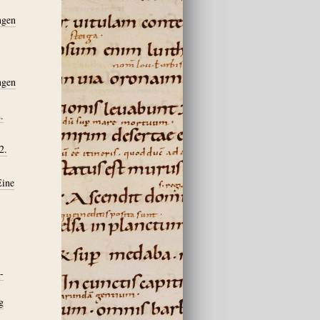
ngen
ngen
.
2.
Eine
-
g