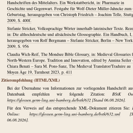
Handschriften des Mittelalters. Ein Werkstattbericht, in: Pharmazie in
Geschichte und Gegenwart. Festgabe für Wolf-Dieter Müller-Jahncke zum 
Geburtstag, herausgegeben von Christoph Friedrich – Joachim Telle, Stuttg
2009, S. 400f.
Stefanie Stricker, Volkssprachige Wörter innerhalb lateinischer Texte. Reze
in: Die althochdeutsche und altsächsische Glossographie. Ein Handbuch, I,
herausgegeben von Rolf Bergmann – Stefanie Stricker, Berlin – New York
2009, S. 956
Claudia Wich-Reif, The Mondsee Bible Glossary, in: Medieval Glossaries
North-Western Europe. Tradition and Innovation, edited by Annina Seiler 
Chiara Benati – Sara M. Pons-Sanz, The Medieval Translator/Traduire au
Moyen Âge 19, Turnhout 2023, p. 411
Zitierempfehlung (HTML/XML)
Bei der Übernahme von Informationen zur vorliegenden Handschrift au
Datenbank empfehlen wir folgende Zitation:
BStK Onl
https://glossen.germ-ling.uni-bamberg.de/bstk/632
[Stand 06.08.2026].
Für den Verweis auf das entsprechende XML-Dokument zitieren Sie:
Online:
https://glossen.germ-ling.uni-bamberg.de/bstk/632.xml
[St
06.08.2026].