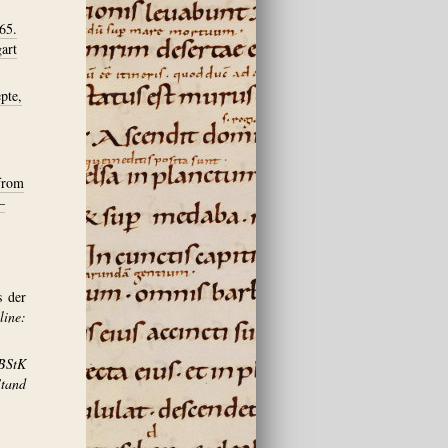
65.
art
pte,
 from
–
s der
ine:
BStK
and