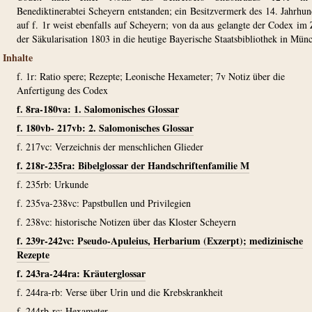
Benediktinerabtei Scheyern entstanden; ein Besitzvermerk des 14. Jahrhun
auf f. 1r weist ebenfalls auf Scheyern; von da aus gelangte der Codex im
der Säkularisation 1803 in die heutige Bayerische Staatsbibliothek in Mün
Inhalte
f. 1r: Ratio spere; Rezepte; Leonische Hexameter; 7v Notiz über die
Anfertigung des Codex
f. 8ra-180va: 1. Salomonisches Glossar
f. 180vb- 217vb: 2. Salomonisches Glossar
f. 217vc: Verzeichnis der menschlichen Glieder
f. 218r-235ra: Bibelglossar der Handschriftenfamilie M
f. 235rb: Urkunde
f. 235va-238vc: Papstbullen und Privilegien
f. 238vc: historische Notizen über das Kloster Scheyern
f. 239r-242vc: Pseudo-Apuleius, Herbarium (Exzerpt); medizinische
Rezepte
f. 243ra-244ra: Kräuterglossar
f. 244ra-rb: Verse über Urin und die Krebskrankheit
f. 244rb-rc: Hexameter