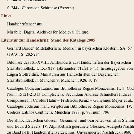
f. 244v: Chronicon Schirense (Exzerpt)
Links
Handschriftencensus
Mirabile. Digital Archives for Medieval Culture.
Literatur zur Handschrift: Stand des Katalogs 2005
Gerhard Baader, Mittelalterliche Medizin in bayerischen Klöstern, SA. 57
(1973), S. 282-284
Bildnisse des IX.-XVIII. Jahrhunderts aus Handschriften der Bayerischen
Staatsbibliothek, I. IX.-XIV. Jahrhundert (Tafel 1-41), herausgegeben von
Eugen Stollreither, Miniaturen aus Handschriften der Bayerischen
Staatsbibliothek in München 9, München 1928, S. 19
Catalogus Codicum Latinorum Bibliothecae Regiae Monacensis, II, 3. Cod
Num. 15121-21313 Complectens. Secundum Andreae Schmelleri Indices
Composuerunt Carolus Halm – Fridericus Keinz – Gulielmus Meyer et al.,
Catalogus codicum manu scriptorum Bibliothecae Regiae Monacensis, IV, 
Codices Latinos Continens, München 1878, p. 97, num. 796
Die althochdeutschen Glossen. Gesammelt und bearbeitet von Elias Stein
und Eduard Sievers, IV. Alphabetisch geordnete Glossare. Adespota Nacht
zu Band I-III. Handschriftenverzeichnis, Unveränderter Nachdruck 1969,