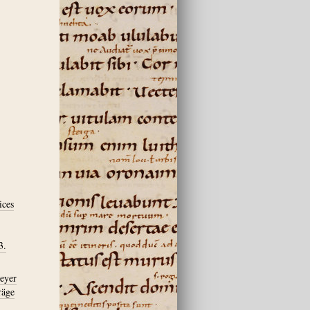
ices
3.
meyer
räge