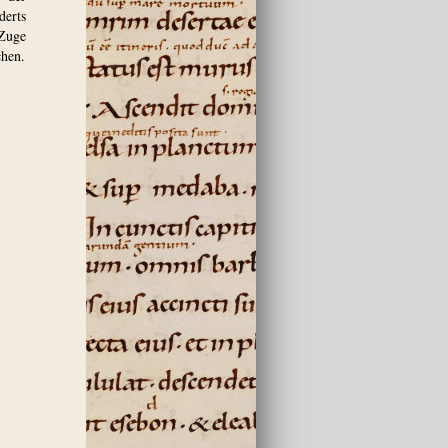
derts
 Zuge
chen.