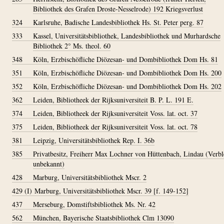
Bibliothek des Grafen Droste-Nesselrode) 192 Kriegsverlust
324
Karlsruhe, Badische Landesbibliothek Hs. St. Peter perg. 87
333
Kassel, Universitätsbibliothek, Landesbibliothek und Murhardsche
Bibliothek 2° Ms. theol. 60
348
Köln, Erzbischöfliche Diözesan- und Dombibliothek Dom Hs. 81
351
Köln, Erzbischöfliche Diözesan- und Dombibliothek Dom Hs. 200
352
Köln, Erzbischöfliche Diözesan- und Dombibliothek Dom Hs. 202
362
Leiden, Bibliotheek der Rijksuniversiteit B. P. L. 191 E.
374
Leiden, Bibliotheek der Rijksuniversiteit Voss. lat. oct. 37
375
Leiden, Bibliotheek der Rijksuniversiteit Voss. lat. oct. 78
381
Leipzig, Universitätsbibliothek Rep. I. 36b
385
Privatbesitz, Freiherr Max Lochner von Hüttenbach, Lindau (Verbl
unbekannt)
428
Marburg, Universitätsbibliothek Mscr. 2
429 (I)
Marburg, Universitätsbibliothek Mscr. 39 [f. 149-152]
437
Merseburg, Domstiftsbibliothek Ms. Nr. 42
562
München, Bayerische Staatsbibliothek Clm 13090