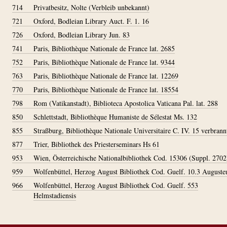
714
Privatbesitz, Nolte (Verbleib unbekannt)
721
Oxford, Bodleian Library Auct. F. 1. 16
726
Oxford, Bodleian Library Jun. 83
741
Paris, Bibliothèque Nationale de France lat. 2685
752
Paris, Bibliothèque Nationale de France lat. 9344
763
Paris, Bibliothèque Nationale de France lat. 12269
770
Paris, Bibliothèque Nationale de France lat. 18554
798
Rom (Vatikanstadt), Biblioteca Apostolica Vaticana Pal. lat. 288
850
Schlettstadt, Bibliothèque Humaniste de Sélestat Ms. 132
855
Straßburg, Bibliothèque Nationale Universitaire C. IV. 15 verbrann
877
Trier, Bibliothek des Priesterseminars Hs 61
953
Wien, Österreichische Nationalbibliothek Cod. 15306 (Suppl. 2702
959
Wolfenbüttel, Herzog August Bibliothek Cod. Guelf. 10.3 Auguste
966
Wolfenbüttel, Herzog August Bibliothek Cod. Guelf. 553
Helmstadiensis