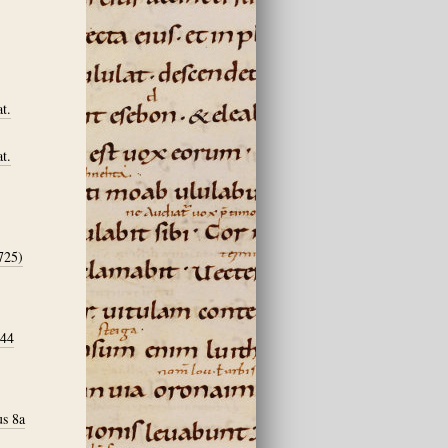
t.
t.
725)
 44
us 8a