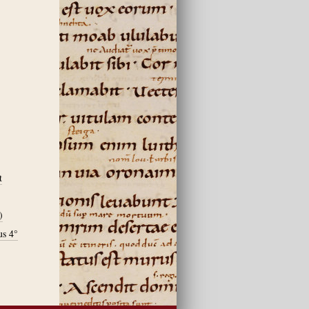
t
)
us 4°