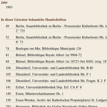
Jahr
1903
In dieser Literatur behandelte Handschriften
49
Berlin, Staatsbibliothek zu Berlin – Preussischer Kulturbesitz Ms. la
2° 735
52
Berlin, Staatsbibliothek zu Berlin – Preussischer Kulturbesitz Ms. la
8° 73
74
Boulogne-sur-Mer, Bibliothèque Municipale 126
81
Brüssel, Bibliothèque Royale Albert 1er 9968-72
84
Brüssel, Bibliothèque Royale Albert 1er 18723 (bei StSG. irrig: 18
104
Düsseldorf, Universitäts- und Landesbibliothek Ms. B 80
105
Düsseldorf, Universitäts- und Landesbibliothek Ms. F 1
106
Düsseldorf, Universitäts- und Landesbibliothek Ms. Fragm. K 2: F
141
Erfurt, Universitätsbibliothek Dep. Erf. CA 8° 8
149
Essen, Münsterschatzkammer Hs. 1
150
Essen-Werden, Archiv der Katholischen Propsteipfarrei St. Ludger
283
Herrnstein, Bibliothek des Grafen Nesselrode (früher Herten,