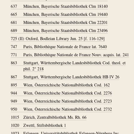
637
München, Bayerische Staatsbibliothek Clm 18140
665
München, Bayerische Staatsbibliothek Clm 19440
681
München, Bayerische Staatsbibliothek Clm 22201
689
München, Bayerische Staatsbibliothek Clm 23496
725 (II)
Oxford, Bodleian Library Jun. 25 [f. 116-129]
747
Paris, Bibliothèque Nationale de France lat. 7640
771
Paris, Bibliothèque Nationale de France Nouv. acquis. lat. 241
863
Stuttgart, Württembergische Landesbibliothek Cod. theol. et
phil. 2° 218
867
Stuttgart, Württembergische Landesbibliothek HB IV 26
895
Wien, Österreichische Nationalbibliothek Cod. 162
944
Wien, Österreichische Nationalbibliothek Cod. 2276
949
Wien, Österreichische Nationalbibliothek Cod. 2723
950
Wien, Österreichische Nationalbibliothek Cod. 2732
1015
Zürich, Zentralbibliothek Ms. Rh. 66
1020
Zwettl, Stiftsbibliothek 1
1023
Erlangen, Universitätsbibliothek Erlangen-Nürnberg Inc.