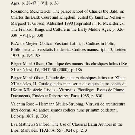
Ages, p. 28-47 [=V]], p. 36
Rosamond McKitterick, The palace school of Charles the Bald, in:
Charles the Bald: Court and Kingdom, edited by Janet L. Nelson –
Margaret T. Gibson, Aldershot 1990 [reprinted in: R. McKitterick,
The Frankish Kings and Culture in the Early Middle Ages, p. 326-
339 [=VI]], p. 330
K.A. de Meyier, Codices Vossiani Latini, I. Codices in Folio,
Bibliotheca Universitatis Leidensis. Codices manuscripti 13, Leiden
1973, p. 196-198
Birger Munk Olsen, Chronique des manuscrits classiques latins (IXe-
XIIe siècles), IV, RHT. 30 (2000), p. 186
Birger Munk Olsen, L'étude des auteurs classiques latins aux XIe et
XIIe siècles, II. Catalogue des manuscrits classiques latins copiés du
IXe au XIIe siècle. Livius - Vitruvius. Florilèges. Essais de Plume,
Documents, Études et Répertoires, Paris 1985, p. 830
Valentin Rose – Hermann Müller-Strübing, Vitruvii de architectura
libri decem. Ad antiquissimos codices nunc primum ediderunt,
Leipzig 1867, p. IXsq.
Eva Matthews Sanford, The Use of Classical Latin Authors in the
Libri Manuales, TPAPhA. 55 (1924), p. 213