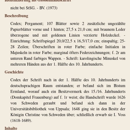
nicht bei StSG. - BV. (1973)
Beschreibung
Codex; Pergament; 107 Blätter sowie 2 zusätzliche ungezählte
Papierblätter vorne und 1 hinten; 27,5 x 21,0 cm; mit braunem Leder
überzogene und mit goldenen Linien verzierte Holzdeckel. -
Einrichtung: Schriftspiegel 20,0/22,5 x 16,5/17,0 cm; einspaltig; 25-
28 Zeilen; Überschriften in roter Farbe; einfache Initialen in
Majuskeln in roter Farbe; marginal öfters Federzeichnungen; f. 2r am
unteren Rand farbiges Wappen. - Schrift: karolingische Minuskel von
mehreren Händen aus der 1. Hälfte des 10. Jahrhunderts.
Geschichte
Codex der Schrift nach in der 1. Hälfte des 10. Jahrhunderts im
deutschsprachigen Raum entstanden; er befand sich im Bistum
Ermland, worauf auch ein Besitzvermerk des 15./16. Jahrhunderts
(Domkapitel Frauenburg) auf f. 1r weist; die Handschrift wurde 1626
von Schweden geraubt und befand sich dann in der
Universitätsbibliothek von Uppsala; 1648 ging sie in den Besitz der
Königin Christine von Schweden über; schließlich erwarb sie I. Voss
(1618-1689).
Inhalte