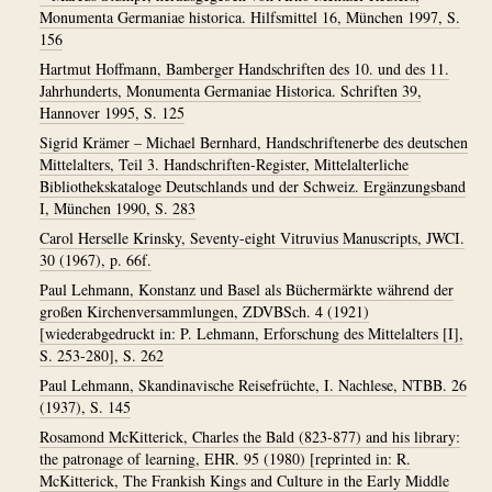
Monumenta Germaniae historica. Hilfsmittel 16, München 1997, S.
156
Hartmut Hoffmann, Bamberger Handschriften des 10. und des 11.
Jahrhunderts, Monumenta Germaniae Historica. Schriften 39,
Hannover 1995, S. 125
Sigrid Krämer – Michael Bernhard, Handschriftenerbe des deutschen
Mittelalters, Teil 3. Handschriften-Register, Mittelalterliche
Bibliothekskataloge Deutschlands und der Schweiz. Ergänzungsband
I, München 1990, S. 283
Carol Herselle Krinsky, Seventy-eight Vitruvius Manuscripts, JWCI.
30 (1967), p. 66f.
Paul Lehmann, Konstanz und Basel als Büchermärkte während der
großen Kirchenversammlungen, ZDVBSch. 4 (1921)
[wiederabgedruckt in: P. Lehmann, Erforschung des Mittelalters [I],
S. 253-280], S. 262
Paul Lehmann, Skandinavische Reisefrüchte, I. Nachlese, NTBB. 26
(1937), S. 145
Rosamond McKitterick, Charles the Bald (823-877) and his library:
the patronage of learning, EHR. 95 (1980) [reprinted in: R.
McKitterick, The Frankish Kings and Culture in the Early Middle