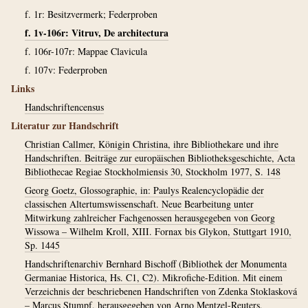
f. 1r: Besitzvermerk; Federproben
f. 1v-106r: Vitruv, De architectura
f. 106r-107r: Mappae Clavicula
f. 107v: Federproben
Links
Handschriftencensus
Literatur zur Handschrift
Christian Callmer, Königin Christina, ihre Bibliothekare und ihre
Handschriften. Beiträge zur europäischen Bibliotheksgeschichte, Acta
Bibliothecae Regiae Stockholmiensis 30, Stockholm 1977, S. 148
Georg Goetz, Glossographie, in: Paulys Realencyclopädie der
classischen Altertumswissenschaft. Neue Bearbeitung unter
Mitwirkung zahlreicher Fachgenossen herausgegeben von Georg
Wissowa – Wilhelm Kroll, XIII. Fornax bis Glykon, Stuttgart 1910,
Sp. 1445
Handschriftenarchiv Bernhard Bischoff (Bibliothek der Monumenta
Germaniae Historica, Hs. C1, C2). Mikrofiche-Edition. Mit einem
Verzeichnis der beschriebenen Handschriften von Zdenka Stoklasková
– Marcus Stumpf, herausgegeben von Arno Mentzel-Reuters,