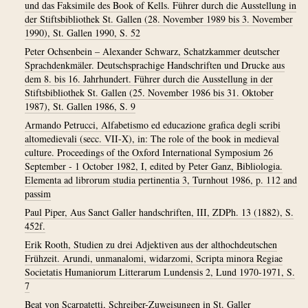
und das Faksimile des Book of Kells. Führer durch die Ausstellung in
der Stiftsbibliothek St. Gallen (28. November 1989 bis 3. November
1990), St. Gallen 1990, S. 52
Peter Ochsenbein – Alexander Schwarz, Schatzkammer deutscher
Sprachdenkmäler. Deutschsprachige Handschriften und Drucke aus
dem 8. bis 16. Jahrhundert. Führer durch die Ausstellung in der
Stiftsbibliothek St. Gallen (25. November 1986 bis 31. Oktober
1987), St. Gallen 1986, S. 9
Armando Petrucci, Alfabetismo ed educazione grafica degli scribi
altomedievali (secc. VII-X), in: The role of the book in medieval
culture. Proceedings of the Oxford International Symposium 26
September - 1 October 1982, I, edited by Peter Ganz, Bibliologia.
Elementa ad librorum studia pertinentia 3, Turnhout 1986, p. 112 and
passim
Paul Piper, Aus Sanct Galler handschriften, III, ZDPh. 13 (1882), S.
452f.
Erik Rooth, Studien zu drei Adjektiven aus der althochdeutschen
Frühzeit. Arundi, unmanalomi, widarzomi, Scripta minora Regiae
Societatis Humaniorum Litterarum Lundensis 2, Lund 1970-1971, S.
7
Beat von Scarpatetti, Schreiber-Zuweisungen in St. Galler