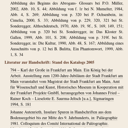
Abbildung des Beginns des Abrogans- Glossars bei P.O. Müller,
2002, Abb. 10, S. 44; Abbildung von f. 1r bei N. Mumelter, 1984,
Abb. 4, S. 269; Abbildung von p. 320 bei P. Ochsenbein, in:
Cimelia, 2000, S. 33; Abbildung von p. 229, 320, 321 bei St.
Sonderegger, Althochdeutsch, 1970, Abb. 19, 9f., S. 169, 149, 151;
Abbildung von p. 320 bei St. Sonderegger, in: Das Kloster St.
Gallen, 1999, Abb. 101, S. 208; Abbildung von p. 319f. bei St.
Sonderegger, in: Die Kultur, 1990, Abb. 48, S. 167; Abbildung eines
Ausschnitts von p. 12 bei B. Bulitta, Ein Phantomwort, 1999, Abb.
1, S. 34
Literatur zur Handschrift: Stand des Katalogs 2005
794 – Karl der Große in Frankfurt am Main. Ein König bei der
Arbeit. Ausstellung zum 1200-Jahre-Jubiläum der Stadt Frankfurt am
Main veranstaltet vom Magistrat der Stadt Frankfurt am Main, Amt
für Wissenschaft und Kunst, Historisches Museum in Kooperation mit
der Frankfurt Projekte GmbH, herausgegeben von Johannes Fried –
Rainer Koch – Lieselotte E. Saurma-Jeltsch [u.a.], Sigmaringen
1994, S. 181
Johanne Autenrieth, Insulare Spuren in Handschriften aus dem
Bodenseegebiet bis zur Mitte des 9. Jahrhunderts, in: Paläographie
1981. Colloquium des Comité International de Paléographie.