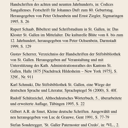
Handschriften des achten und neunten Jahrhunderts, in: Codices
Sangallenses. Festschrift für Johannes Duft zum 80. Geburtstag.
Herausgegeben von Peter Ochsenbein und Ernst Ziegler, Sigmaringen
1995, S. 26
Rupert Schaab, Bibeltext und Schriftstudium in St. Gallen, in: Das
Kloster St. Gallen im Mittelalter. Die kulturelle Blüte vom 8. bis zum
12. Jahrhundert, herausgegeben von Peter Ochsenbein, Darmstadt
1999, S. 129
Gustav Scherrer, Verzeichniss der Handschriften der Stiftsbibliothek
von St. Gallen. Herausgegeben auf Veranstaltung und mit
Unterstützung des Kath. Administrationsrathes des Kantons St.
Gallen, Halle 1875 [Nachdruck Hildesheim – New York 1975], S.
329f., Nr. 911
Karl Schmuki, Die Stiftsbibliothek St. Gallen, eine Wiege der
deutschen Sprache und Literatur, Sprachspiegel 56 (2000), S. 40f.
Rudolf Schützeichel, Althochdeutsches Wörterbuch, 5., überarbeitete
und erweiterte Auflage, Tübingen 1995, S. 22
Gilbert A.R. de Smet, Kleine deutsche Schriften. Ausgewählt und
neu herausgegeben von Luc de Grauwe, Gent 1991, S. 77-79
Stefan Sonderegger, 'St. Galler Paternoster und Credo', in: ²VL., 2.