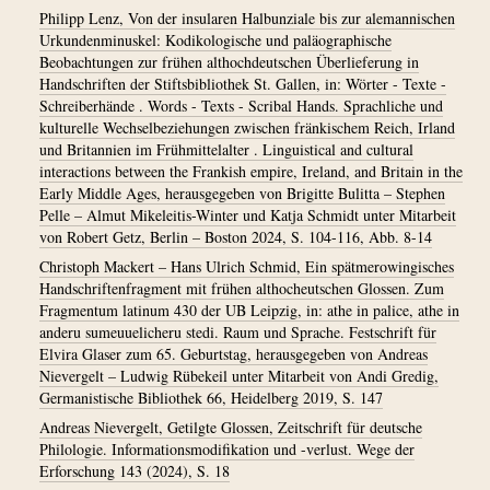
Philipp Lenz, Von der insularen Halbunziale bis zur alemannischen
Urkundenminuskel: Kodikologische und paläographische
Beobachtungen zur frühen althochdeutschen Überlieferung in
Handschriften der Stiftsbibliothek St. Gallen, in: Wörter - Texte -
Schreiberhände . Words - Texts - Scribal Hands. Sprachliche und
kulturelle Wechselbeziehungen zwischen fränkischem Reich, Irland
und Britannien im Frühmittelalter . Linguistical and cultural
interactions between the Frankish empire, Ireland, and Britain in the
Early Middle Ages, herausgegeben von Brigitte Bulitta – Stephen
Pelle – Almut Mikeleitis-Winter und Katja Schmidt unter Mitarbeit
von Robert Getz, Berlin – Boston 2024, S. 104-116, Abb. 8-14
Christoph Mackert – Hans Ulrich Schmid, Ein spätmerowingisches
Handschriftenfragment mit frühen althocheutschen Glossen. Zum
Fragmentum latinum 430 der UB Leipzig, in: athe in palice, athe in
anderu sumeuuelicheru stedi. Raum und Sprache. Festschrift für
Elvira Glaser zum 65. Geburtstag, herausgegeben von Andreas
Nievergelt – Ludwig Rübekeil unter Mitarbeit von Andi Gredig,
Germanistische Bibliothek 66, Heidelberg 2019, S. 147
Andreas Nievergelt, Getilgte Glossen, Zeitschrift für deutsche
Philologie. Informationsmodifikation und -verlust. Wege der
Erforschung 143 (2024), S. 18