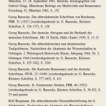
München, 15.-18. September 1981. Referate, herausgegeben von
Gabriel Silagi, Münchener Beiträge zur Mediävistik und Renaissance-
Forschung 32, München 1982, S. 152
Georg Baesecke, Das althochdeutsche Schrifttum von Reichenau,
PBB. 51 (1927) [wiederabgedruckt in: G. Baesecke, Kleinere
Schriften, S. 126-137], S. 128
Georg Baesecke, Der deutsche Abrogans und die Herkunft des
deutschen Schrifttums. Mit 18 Tafeln, Halle (Saale) 1930, S. 11-15
Georg Baesecke, Die althochdeutschen und altsächsischen
Taufgelöbnisse, Nachrichten der Akademie der Wissenschaften in
Göttingen. I. Philologisch-Historische Klasse, Jahrgang 1944, Nr. 3,
Göttingen 1944 [wiederabgedruckt in: G. Baesecke, Kleinere
Schriften, S. 325-342], S. 326f.
Georg Baesecke, Die Karlische Renaissance und das deutsche
Schrifttum, DVJS. 23 (1949) [wiederabgedruckt in: G. Baesecke,
Kleinere Schriften, S. 377-445], S. 411
Georg Baesecke, St. Emmeramer Studien, PBB. 46 (1922)
[wiederabgedruckt in: G. Baesecke, Kleinere Schriften, S. 38-85], S.
53 und passim
Rolf Bergmann, Die althochdeutsche Glossenüberlieferung des 8.
Jahrhunderts, Nachrichten der Akademie der Wissenschaften in