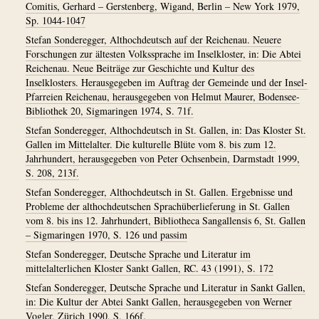
Comitis, Gerhard – Gerstenberg, Wigand, Berlin – New York 1979,
Sp. 1044-1047
Stefan Sonderegger, Althochdeutsch auf der Reichenau. Neuere
Forschungen zur ältesten Volkssprache im Inselkloster, in: Die Abtei
Reichenau. Neue Beiträge zur Geschichte und Kultur des
Inselklosters. Herausgegeben im Auftrag der Gemeinde und der Insel-
Pfarreien Reichenau, herausgegeben von Helmut Maurer, Bodensee-
Bibliothek 20, Sigmaringen 1974, S. 71f.
Stefan Sonderegger, Althochdeutsch in St. Gallen, in: Das Kloster St.
Gallen im Mittelalter. Die kulturelle Blüte vom 8. bis zum 12.
Jahrhundert, herausgegeben von Peter Ochsenbein, Darmstadt 1999,
S. 208, 213f.
Stefan Sonderegger, Althochdeutsch in St. Gallen. Ergebnisse und
Probleme der althochdeutschen Sprachüberlieferung in St. Gallen
vom 8. bis ins 12. Jahrhundert, Bibliotheca Sangallensis 6, St. Gallen
– Sigmaringen 1970, S. 126 und passim
Stefan Sonderegger, Deutsche Sprache und Literatur im
mittelalterlichen Kloster Sankt Gallen, RC. 43 (1991), S. 172
Stefan Sonderegger, Deutsche Sprache und Literatur in Sankt Gallen,
in: Die Kultur der Abtei Sankt Gallen, herausgegeben von Werner
Vogler, Zürich 1990, S. 166f.