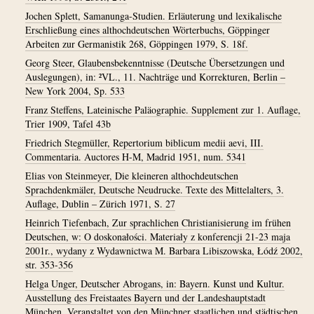
Jochen Splett, Samanunga-Studien. Erläuterung und lexikalische
Erschließung eines althochdeutschen Wörterbuchs, Göppinger
Arbeiten zur Germanistik 268, Göppingen 1979, S. 18f.
Georg Steer, Glaubensbekenntnisse (Deutsche Übersetzungen und
Auslegungen), in: ²VL., 11. Nachträge und Korrekturen, Berlin –
New York 2004, Sp. 533
Franz Steffens, Lateinische Paläographie. Supplement zur 1. Auflage,
Trier 1909, Tafel 43b
Friedrich Stegmüller, Repertorium biblicum medii aevi, III.
Commentaria. Auctores H-M, Madrid 1951, num. 5341
Elias von Steinmeyer, Die kleineren althochdeutschen
Sprachdenkmäler, Deutsche Neudrucke. Texte des Mittelalters, 3.
Auflage, Dublin – Zürich 1971, S. 27
Heinrich Tiefenbach, Zur sprachlichen Christianisierung im frühen
Deutschen, w: O doskonałości. Materiały z konferencji 21-23 maja
2001r., wydany z Wydawnictwa M. Barbara Libiszowska, Łódź 2002,
str. 353-356
Helga Unger, Deutscher Abrogans, in: Bayern. Kunst und Kultur.
Ausstellung des Freistaates Bayern und der Landeshauptstadt
München. Veranstaltet von den Münchner staatlichen und städtischen