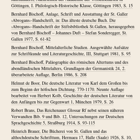
Göttingen, I. Philologisch-Historische Klasse, Göttingen 1983, S. 15
Bernhard Bischoff, Anlage, Schrift und Ausstattung der St. Galler
›Abrogans‹-Handschrift, in: Das älteste deutsche Buch. Die
›Abrogans‹-Handschrift der Stiftsbibliothek St.Gallen, herausgegeben
von Bernhard Bischoff – Johannes Duft – Stefan Sonderegger, St.
Gallen 1977, S. 61-82
Bernhard Bischoff, Mittelalterliche Studien. Ausgewählte Aufsätze
zur Schriftkunde und Literaturgeschichte, III, Stuttgart 1981, S. 95
Bernhard Bischoff, Paläographie des römischen Altertums und des
abendländischen Mittelalters, Grundlagen der Germanistik 24, 2.
überarbeitete Auflage, Berlin 1986, S. 208
Helmut de Boor, Die deutsche Literatur von Karl dem Großen bis
zum Beginn der höfischen Dichtung. 770-1170. Neunte Auflage
bearbeitet von Herbert Kolb, Geschichte der deutschen Literatur von
den Anfängen bis zur Gegenwart 1, München 1979, S. 26
Robert Brans, Das Reichenauer Glossar Rf nebst seinen näheren
Verwandten Bib. 9 und Bib. 12, Untersuchungen zur Deutschen
Sprachgeschichte 5, Straßburg 1914, S. 93-115
Heinrich Brauer, Die Bücherei von St. Gallen und das
althochdeutsche Schrifttum, Hermaea 17, Halle (Saale) 1926, S. 10,