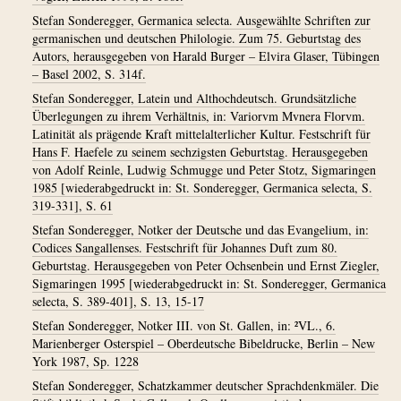
Stefan Sonderegger, Germanica selecta. Ausgewählte Schriften zur
germanischen und deutschen Philologie. Zum 75. Geburtstag des
Autors, herausgegeben von Harald Burger – Elvira Glaser, Tübingen
– Basel 2002, S. 314f.
Stefan Sonderegger, Latein und Althochdeutsch. Grundsätzliche
Überlegungen zu ihrem Verhältnis, in: Variorvm Mvnera Florvm.
Latinität als prägende Kraft mittelalterlicher Kultur. Festschrift für
Hans F. Haefele zu seinem sechzigsten Geburtstag. Herausgegeben
von Adolf Reinle, Ludwig Schmugge und Peter Stotz, Sigmaringen
1985 [wiederabgedruckt in: St. Sonderegger, Germanica selecta, S.
319-331], S. 61
Stefan Sonderegger, Notker der Deutsche und das Evangelium, in:
Codices Sangallenses. Festschrift für Johannes Duft zum 80.
Geburtstag. Herausgegeben von Peter Ochsenbein und Ernst Ziegler,
Sigmaringen 1995 [wiederabgedruckt in: St. Sonderegger, Germanica
selecta, S. 389-401], S. 13, 15-17
Stefan Sonderegger, Notker III. von St. Gallen, in: ²VL., 6.
Marienberger Osterspiel – Oberdeutsche Bibeldrucke, Berlin – New
York 1987, Sp. 1228
Stefan Sonderegger, Schatzkammer deutscher Sprachdenkmäler. Die