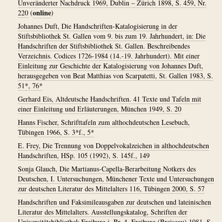
Unveränderter Nachdruck 1969, Dublin – Zürich 1898, S. 459, Nr.
online
220
(
)
Johannes Duft, Die Handschriften-Katalogisierung in der
Stiftsbibliothek St. Gallen vom 9. bis zum 19. Jahrhundert, in: Die
Handschriften der Stiftsbibliothek St. Gallen. Beschreibendes
Verzeichnis. Codices 1726-1984 (14.-19. Jahrhundert). Mit einer
Einleitung zur Geschichte der Katalogisierung von Johannes Duft,
herausgegeben von Beat Matthias von Scarpatetti, St. Gallen 1983, S.
51*, 76*
Gerhard Eis, Altdeutsche Handschriften. 41 Texte und Tafeln mit
einer Einleitung und Erläuterungen, München 1949, S. 20
Hanns Fischer, Schrifttafeln zum althochdeutschen Lesebuch,
Tübingen 1966, S. 3*f., 5*
E. Frey, Die Trennung von Doppelvokalzeichen in althochdeutschen
Handschriften, HSp. 105 (1992), S. 145f., 149
Sonja Glauch, Die Martianus-Capella-Berarbeitung Notkers des
Deutschen, I. Untersuchungen, Münchener Texte und Untersuchungen
zur deutschen Literatur des Mittelalters 116, Tübingen 2000, S. 57
Handschriften und Faksimileausgaben zur deutschen und lateinischen
Literatur des Mittelalters. Ausstellungskatalog, Schriften der
Universitätsbibliothek Freiburg i. Br. 4, Freiburg (Breisgau) 1981, S.