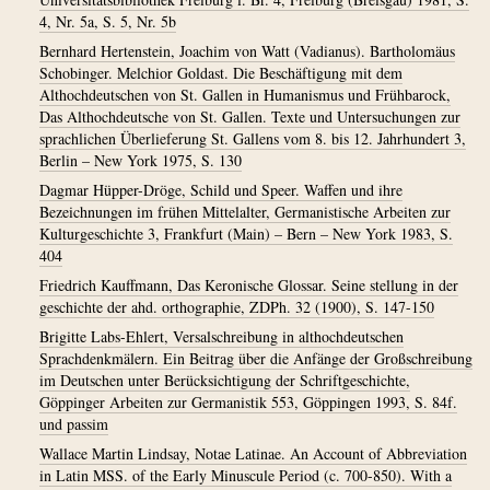
4, Nr. 5a, S. 5, Nr. 5b
Bernhard Hertenstein, Joachim von Watt (Vadianus). Bartholomäus
Schobinger. Melchior Goldast. Die Beschäftigung mit dem
Althochdeutschen von St. Gallen in Humanismus und Frühbarock,
Das Althochdeutsche von St. Gallen. Texte und Untersuchungen zur
sprachlichen Überlieferung St. Gallens vom 8. bis 12. Jahrhundert 3,
Berlin – New York 1975, S. 130
Dagmar Hüpper-Dröge, Schild und Speer. Waffen und ihre
Bezeichnungen im frühen Mittelalter, Germanistische Arbeiten zur
Kulturgeschichte 3, Frankfurt (Main) – Bern – New York 1983, S.
404
Friedrich Kauffmann, Das Keronische Glossar. Seine stellung in der
geschichte der ahd. orthographie, ZDPh. 32 (1900), S. 147-150
Brigitte Labs-Ehlert, Versalschreibung in althochdeutschen
Sprachdenkmälern. Ein Beitrag über die Anfänge der Großschreibung
im Deutschen unter Berücksichtigung der Schriftgeschichte,
Göppinger Arbeiten zur Germanistik 553, Göppingen 1993, S. 84f.
und passim
Wallace Martin Lindsay, Notae Latinae. An Account of Abbreviation
in Latin MSS. of the Early Minuscule Period (c. 700-850). With a