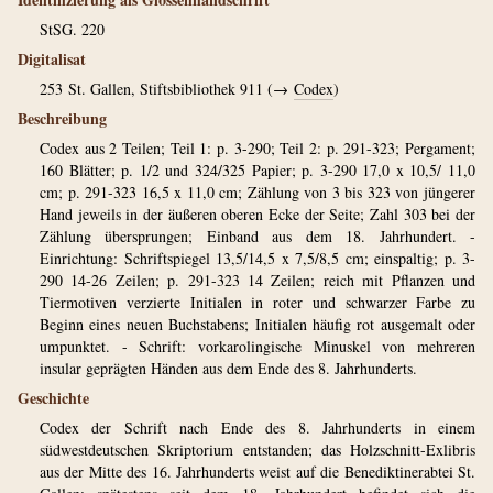
StSG. 220
Digitalisat
253
St. Gallen, Stiftsbibliothek 911 (→
Codex
)
Beschreibung
Codex aus 2 Teilen; Teil 1: p. 3-290; Teil 2: p. 291-323; Pergament;
160 Blätter; p. 1/2 und 324/325 Papier; p. 3-290 17,0 x 10,5/ 11,0
cm; p. 291-323 16,5 x 11,0 cm; Zählung von 3 bis 323 von jüngerer
Hand jeweils in der äußeren oberen Ecke der Seite; Zahl 303 bei der
Zählung übersprungen; Einband aus dem 18. Jahrhundert. -
Einrichtung: Schriftspiegel 13,5/14,5 x 7,5/8,5 cm; einspaltig; p. 3-
290 14-26 Zeilen; p. 291-323 14 Zeilen; reich mit Pflanzen und
Tiermotiven verzierte Initialen in roter und schwarzer Farbe zu
Beginn eines neuen Buchstabens; Initialen häufig rot ausgemalt oder
umpunktet. - Schrift: vorkarolingische Minuskel von mehreren
insular geprägten Händen aus dem Ende des 8. Jahrhunderts.
Geschichte
Codex der Schrift nach Ende des 8. Jahrhunderts in einem
südwestdeutschen Skriptorium entstanden; das Holzschnitt-Exlibris
aus der Mitte des 16. Jahrhunderts weist auf die Benediktinerabtei St.