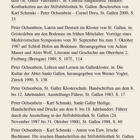
dem ›St. Galler Vaterunser‹, in: Cimelia Sangallensia. Hundert
Kostbarkeiten aus der Stiftsbibliothek St. Gallen. Beschrieben von
Karl Schmuki – Peter Ochsenbein – Cornel Dora, St. Gallen 2000, S.
33
Peter Ochsenbein, Latein und Deutsch im Kloster von St. Gallen, in:
Geistesleben um den Bodensee im frühen Mittelalter. Vorträge eines
Mediävistischen Symposions vom 30. September bis zum 3. Oktober
1987 auf Schloß Hofen am Bodensee. Herausgegeben von Achim
Masser und Alois Wolf, Literatur und Geschichte am Oberrhein 2,
Freiburg (Breisgau) 1989, S. 107f., 114
Peter Ochsenbein, Lehren und Lernen im Galluskloster, in: Die
Kultur der Abtei Sankt Gallen, herausgegeben von Werner Vogler,
Zürich 1990, S. 138
Peter Ochsenbein, St. Galler Klosterschule. Handschriften aus dem 8.
bis 12. Jahrhundert. Ausstellungs-Führer, St. Gallen 1983, S. 17
Peter Ochsenbein – Karl Schmuki, Sankt Galler Heilige.
Handschriften und Drucke aus dem 8. bis 18. Jahrhundert. Führer
durch die Ausstellung in der Stiftsbibliothek St. Gallen (24.
November 1987 bis 31. Oktober 1988), St. Gallen 1988, S. 60
Peter Ochsenbein – Karl Schmuki – Anton von Euw, Irische
Buchkunst. Die irischen Handschriften der Stiftsbibliothek St. Gallen