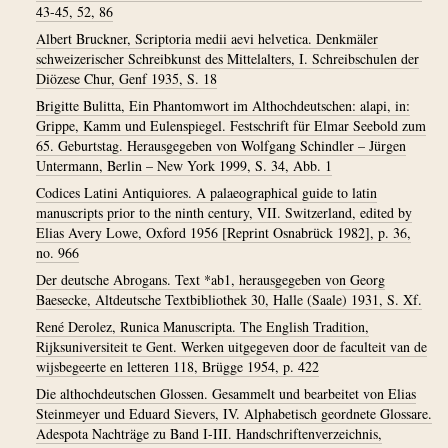
43-45, 52, 86
Albert Bruckner, Scriptoria medii aevi helvetica. Denkmäler
schweizerischer Schreibkunst des Mittelalters, I. Schreibschulen der
Diözese Chur, Genf 1935, S. 18
Brigitte Bulitta, Ein Phantomwort im Althochdeutschen: alapi, in:
Grippe, Kamm und Eulenspiegel. Festschrift für Elmar Seebold zum
65. Geburtstag. Herausgegeben von Wolfgang Schindler – Jürgen
Untermann, Berlin – New York 1999, S. 34, Abb. 1
Codices Latini Antiquiores. A palaeographical guide to latin
manuscripts prior to the ninth century, VII. Switzerland, edited by
Elias Avery Lowe, Oxford 1956 [Reprint Osnabrück 1982], p. 36,
no. 966
Der deutsche Abrogans. Text *ab1, herausgegeben von Georg
Baesecke, Altdeutsche Textbibliothek 30, Halle (Saale) 1931, S. Xf.
René Derolez, Runica Manuscripta. The English Tradition,
Rijksuniversiteit te Gent. Werken uitgegeven door de faculteit van de
wijsbegeerte en letteren 118, Brügge 1954, p. 422
Die althochdeutschen Glossen. Gesammelt und bearbeitet von Elias
Steinmeyer und Eduard Sievers, IV. Alphabetisch geordnete Glossare.
Adespota Nachträge zu Band I-III. Handschriftenverzeichnis,