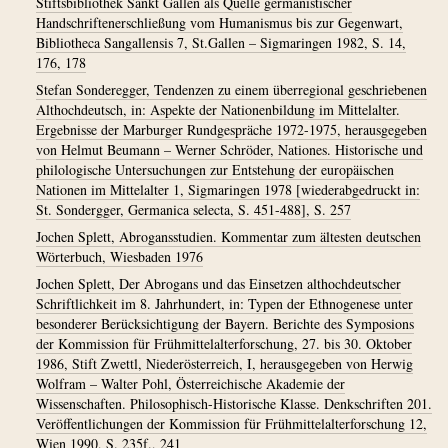
Stiftsbibliothek Sankt Gallen als Quelle germanistischer
Handschriftenerschließung vom Humanismus bis zur Gegenwart,
Bibliotheca Sangallensis 7, St.Gallen – Sigmaringen 1982, S. 14,
176, 178
Stefan Sonderegger, Tendenzen zu einem überregional geschriebenen
Althochdeutsch, in: Aspekte der Nationenbildung im Mittelalter.
Ergebnisse der Marburger Rundgespräche 1972-1975, herausgegeben
von Helmut Beumann – Werner Schröder, Nationes. Historische und
philologische Untersuchungen zur Entstehung der europäischen
Nationen im Mittelalter 1, Sigmaringen 1978 [wiederabgedruckt in:
St. Sondergger, Germanica selecta, S. 451-488], S. 257
Jochen Splett, Abrogansstudien. Kommentar zum ältesten deutschen
Wörterbuch, Wiesbaden 1976
Jochen Splett, Der Abrogans und das Einsetzen althochdeutscher
Schriftlichkeit im 8. Jahrhundert, in: Typen der Ethnogenese unter
besonderer Berücksichtigung der Bayern. Berichte des Symposions
der Kommission für Frühmittelalterforschung, 27. bis 30. Oktober
1986, Stift Zwettl, Niederösterreich, I, herausgegeben von Herwig
Wolfram – Walter Pohl, Österreichische Akademie der
Wissenschaften. Philosophisch-Historische Klasse. Denkschriften 201.
Veröffentlichungen der Kommission für Frühmittelalterforschung 12,
Wien 1990, S. 235f., 241