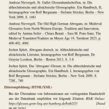
Andreas Nievergelt, St. Galler Glossenhandschriften, in: Die
althochdeutsche und altsächsische Glossographie. Ein Handbuch, II,
herausgegeben von Rolf Bergmann – Stefanie Stricker, Berlin – New
York 2009, S. 1481
Andreas Nievergelt, The Old High German Abrogans, in: Medieval
Glossaries from North-Western Europe. Tradition and Innovation,
edited by Annina Seiler – Chiara Benati – Sara M. Pons-Sanz, The
Medieval Translator/Traduire au Moyen Âge 19, Turnhout 2023, p.
400-402, 406f.
Jochen Splett, Abrogans deutsch, in: Althochdeutsche und
altsächsische Literatur, herausgegeben von Rolf Bergmann, De
Gruyter Lexikon, Berlin – Boston 2013, S. 3-8
Jochen Splett, Das 'Abrogans'-Glossar, in: Die althochdeutsche und
altsächsische Glossographie. Ein Handbuch, I, herausgegeben von
Rolf Bergmann – Stefanie Stricker, Berlin – New York 2009, S.
728f., 740
Zitierempfehlung (HTML/XML)
Bei der Übernahme von Informationen zur vorliegenden Handschrift
aus der Datenbank empfehlen wir folgende Zitation:
BStK Online:
https://glossen.germ-ling.uni-bamberg.de/bstk/253
[Stand
06.08.2026].