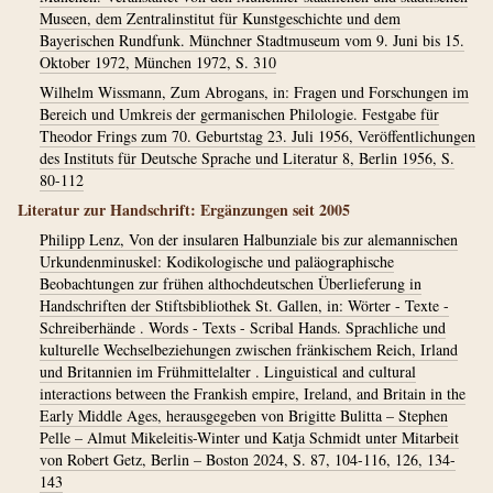
Museen, dem Zentralinstitut für Kunstgeschichte und dem
Bayerischen Rundfunk. Münchner Stadtmuseum vom 9. Juni bis 15.
Oktober 1972, München 1972, S. 310
Wilhelm Wissmann, Zum Abrogans, in: Fragen und Forschungen im
Bereich und Umkreis der germanischen Philologie. Festgabe für
Theodor Frings zum 70. Geburtstag 23. Juli 1956, Veröffentlichungen
des Instituts für Deutsche Sprache und Literatur 8, Berlin 1956, S.
80-112
Literatur zur Handschrift: Ergänzungen seit 2005
Philipp Lenz, Von der insularen Halbunziale bis zur alemannischen
Urkundenminuskel: Kodikologische und paläographische
Beobachtungen zur frühen althochdeutschen Überlieferung in
Handschriften der Stiftsbibliothek St. Gallen, in: Wörter - Texte -
Schreiberhände . Words - Texts - Scribal Hands. Sprachliche und
kulturelle Wechselbeziehungen zwischen fränkischem Reich, Irland
und Britannien im Frühmittelalter . Linguistical and cultural
interactions between the Frankish empire, Ireland, and Britain in the
Early Middle Ages, herausgegeben von Brigitte Bulitta – Stephen
Pelle – Almut Mikeleitis-Winter und Katja Schmidt unter Mitarbeit
von Robert Getz, Berlin – Boston 2024, S. 87, 104-116, 126, 134-
143