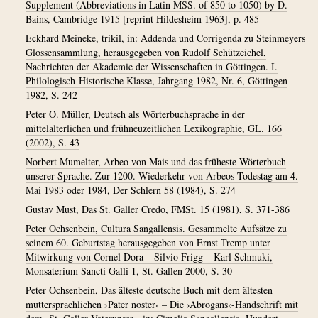
Supplement (Abbreviations in Latin MSS. of 850 to 1050) by D.
Bains, Cambridge 1915 [reprint Hildesheim 1963], p. 485
Eckhard Meineke, trikil, in: Addenda und Corrigenda zu Steinmeyers
Glossensammlung, herausgegeben von Rudolf Schützeichel,
Nachrichten der Akademie der Wissenschaften in Göttingen. I.
Philologisch-Historische Klasse, Jahrgang 1982, Nr. 6, Göttingen
1982, S. 242
Peter O. Müller, Deutsch als Wörterbuchsprache in der
mittelalterlichen und frühneuzeitlichen Lexikographie, GL. 166
(2002), S. 43
Norbert Mumelter, Arbeo von Mais und das früheste Wörterbuch
unserer Sprache. Zur 1200. Wiederkehr von Arbeos Todestag am 4.
Mai 1983 oder 1984, Der Schlern 58 (1984), S. 274
Gustav Must, Das St. Galler Credo, FMSt. 15 (1981), S. 371-386
Peter Ochsenbein, Cultura Sangallensis. Gesammelte Aufsätze zu
seinem 60. Geburtstag herausgegeben von Ernst Tremp unter
Mitwirkung von Cornel Dora – Silvio Frigg – Karl Schmuki,
Monsaterium Sancti Galli 1, St. Gallen 2000, S. 30
Peter Ochsenbein, Das älteste deutsche Buch mit dem ältesten
muttersprachlichen ›Pater noster‹ – Die ›Abrogans‹-Handschrift mit