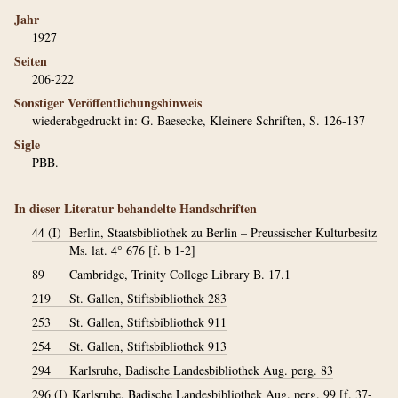
Jahr
1927
Seiten
206-222
Sonstiger Veröffentlichungshinweis
wiederabgedruckt in: G. Baesecke, Kleinere Schriften, S. 126-137
Sigle
PBB.
In dieser Literatur behandelte Handschriften
44 (I)
Berlin, Staatsbibliothek zu Berlin – Preussischer Kulturbesitz
Ms. lat. 4° 676 [f. b 1-2]
89
Cambridge, Trinity College Library B. 17.1
219
St. Gallen, Stiftsbibliothek 283
253
St. Gallen, Stiftsbibliothek 911
254
St. Gallen, Stiftsbibliothek 913
294
Karlsruhe, Badische Landesbibliothek Aug. perg. 83
296 (I)
Karlsruhe, Badische Landesbibliothek Aug. perg. 99 [f. 37-