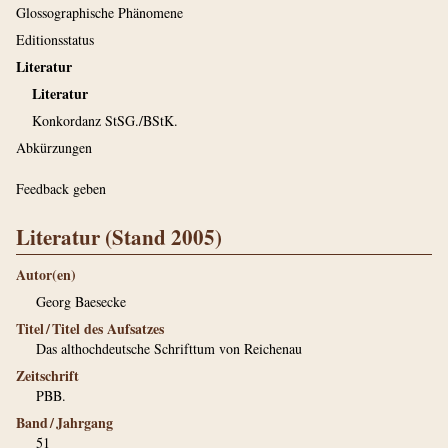
Glossographische Phänomene
Editionsstatus
Literatur
Literatur
Konkordanz StSG./BStK.
Abkürzungen
Feedback geben
Literatur (Stand 2005)
Autor(en)
Georg Baesecke
Titel / Titel des Aufsatzes
Das althochdeutsche Schrifttum von Reichenau
Zeitschrift
PBB.
Band / Jahrgang
51