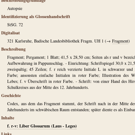
Beschreibungsgrundlage
Autopsie
Identifizierung als Glossenhandschrift
StSG. 72
Digitalisat
321
Karlsruhe, Badische Landesbibliothek Fragm. UH 1 (→
Fragment
)
Beschreibung
Fragment; Pergament; 1 Blatt; 41,5 x 28,50 cm; Seiten als r und v bezeic
Aufbewahrung in Pappumschlag. - Einrichtung: Schriftspiegel 30,0 x 21,
zweispaltig; 45 Zeilen; f. r reich verzierte Initiale L in schwarzer und 
Farbe; ansonsten einfache Initialen in roter Farbe; Illustration des W
Lebes; f. v Überschrift in roter Farbe. - Schrift: von einer Hand des Hir
Schulkreises aus der Mitte des 12. Jahrhunderts.
Geschichte
Codex, aus dem das Fragment stammt, der Schrift nach in der Mitte de
Jahrhunderts im schwäbischen Raum entstanden; später diente es als Einba
Inhalte
f. r-v: Liber Glossarum (Laus - Leges)
Links