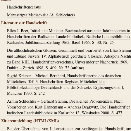
Handschriftencensus
Manuscripta Mediaevalia (A. Schlechter)
Literatur zur Handschrift
Ellen J. Beer, Initial und Miniatur. Buchmalerei aus neun Jahrhunderten in
Handschriften der Badischen Landesbibliothek. Badische Landesbibliothek
Karlsruhe. Jubiläumsausstellung 1965, Basel 1965, S. 30, Nr. 25
Die althochdeutschen Glossen. Gesammelt und bearbeitet von Elias Stein
und Eduard Sievers, IV. Alphabetisch geordnete Glossare. Adespota Nacht
zu Band I-III. Handschriftenverzeichnis, Unveränderter Nachdruck 1969,
online
Dublin – Zürich 1898, S. 409, Nr. 72
(
)
Sigrid Krämer – Michael Bernhard, Handschriftenerbe des deutschen
Mittelalters, Teil 3. Handschriften-Register, Mittelalterliche
Bibliothekskataloge Deutschlands und der Schweiz. Ergänzungsband I,
München 1990, S. 242
Armin Schlechter – Gerhard Stamm, Die kleinen Provenienzen. Nach
Vorarbeiten von Kurt Hannemann – Andreas Degkwitz, Die Handschriften
badischen Landesbibliothek in Karlsruhe 13, Wiesbaden 2000, S. 477
Zitierempfehlung (HTML/XML)
Bei der Übernahme von Informationen zur vorliegenden Handschrift au