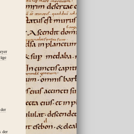
meyer
räge
 der
s der