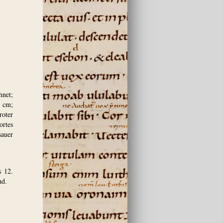
hnet;
5 cm;
roter
ortes
sauer
s 12.
nd.