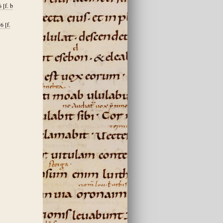
 [f. b
6 [f.