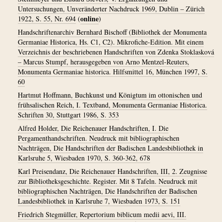
Untersuchungen, Unveränderter Nachdruck 1969, Dublin – Zürich
online
1922, S. 55, Nr. 694
(
)
Handschriftenarchiv Bernhard Bischoff (Bibliothek der Monumenta
Germaniae Historica, Hs. C1, C2). Mikrofiche-Edition. Mit einem
Verzeichnis der beschriebenen Handschriften von Zdenka Stoklasková
– Marcus Stumpf, herausgegeben von Arno Mentzel-Reuters,
Monumenta Germaniae historica. Hilfsmittel 16, München 1997, S.
60
Hartmut Hoffmann, Buchkunst und Königtum im ottonischen und
frühsalischen Reich, I. Textband, Monumenta Germaniae Historica.
Schriften 30, Stuttgart 1986, S. 353
Alfred Holder, Die Reichenauer Handschriften, I. Die
Pergamenthandschriften. Neudruck mit bibliographischen
Nachträgen, Die Handschriften der Badischen Landesbibliothek in
Karlsruhe 5, Wiesbaden 1970, S. 360-362, 678
Karl Preisendanz, Die Reichenauer Handschriften, III, 2. Zeugnisse
zur Bibliotheksgeschichte. Register. Mit 8 Tafeln. Neudruck mit
bibliographischen Nachträgen, Die Handschriften der Badischen
Landesbibliothek in Karlsruhe 7, Wiesbaden 1973, S. 151
Friedrich Stegmüller, Repertorium biblicum medii aevi, III.