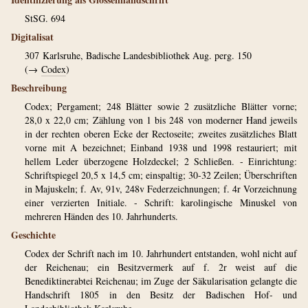
StSG. 694
Digitalisat
307
Karlsruhe, Badische Landesbibliothek Aug. perg. 150
(→
Codex
)
Beschreibung
Codex; Pergament; 248 Blätter sowie 2 zusätzliche Blätter vorne;
28,0 x 22,0 cm; Zählung von 1 bis 248 von moderner Hand jeweils
in der rechten oberen Ecke der Rectoseite; zweites zusätzliches Blatt
vorne mit A bezeichnet; Einband 1938 und 1998 restauriert; mit
hellem Leder überzogene Holzdeckel; 2 Schließen. - Einrichtung:
Schriftspiegel 20,5 x 14,5 cm; einspaltig; 30-32 Zeilen; Überschriften
in Majuskeln; f. Av, 91v, 248v Federzeichnungen; f. 4r Vorzeichnung
einer verzierten Initiale. - Schrift: karolingische Minuskel von
mehreren Händen des 10. Jahrhunderts.
Geschichte
Codex der Schrift nach im 10. Jahrhundert entstanden, wohl nicht auf
der Reichenau; ein Besitzvermerk auf f. 2r weist auf die
Benediktinerabtei Reichenau; im Zuge der Säkularisation gelangte die
Handschrift 1805 in den Besitz der Badischen Hof- und