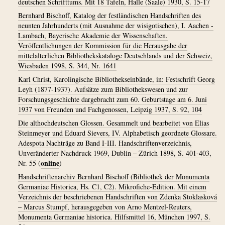
deutschen Schrifttums. Mit 18 Tafeln, Halle (Saale) 1930, S. 15-17
Bernhard Bischoff, Katalog der festländischen Handschriften des
neunten Jahrhunderts (mit Ausnahme der wisigotischen), I. Aachen -
Lambach, Bayerische Akademie der Wissenschaften.
Veröffentlichungen der Kommission für die Herausgabe der
mittelalterlichen Bibliothekskataloge Deutschlands und der Schweiz,
Wiesbaden 1998, S. 344, Nr. 1641
Karl Christ, Karolingische Bibliothekseinbände, in: Festschrift Georg
Leyh (1877-1937). Aufsätze zum Bibliothekswesen und zur
Forschungsgeschichte dargebracht zum 60. Geburtstage am 6. Juni
1937 von Freunden und Fachgenossen, Leipzig 1937, S. 92, 104
Die althochdeutschen Glossen. Gesammelt und bearbeitet von Elias
Steinmeyer und Eduard Sievers, IV. Alphabetisch geordnete Glossare.
Adespota Nachträge zu Band I-III. Handschriftenverzeichnis,
Unveränderter Nachdruck 1969, Dublin – Zürich 1898, S. 401-403,
online
Nr. 55
(
)
Handschriftenarchiv Bernhard Bischoff (Bibliothek der Monumenta
Germaniae Historica, Hs. C1, C2). Mikrofiche-Edition. Mit einem
Verzeichnis der beschriebenen Handschriften von Zdenka Stoklasková
– Marcus Stumpf, herausgegeben von Arno Mentzel-Reuters,
Monumenta Germaniae historica. Hilfsmittel 16, München 1997, S.