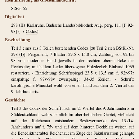
StSG. 55
Digitalisat
298 (II)
Karlsruhe, Badische Landesbibliothek Aug. perg. 111 [f. 92-
98] (→
Codex
)
Beschreibung
Teil 3 eines aus 3 Teilen bestehenden Codex [zu Teil 2 sieh
BStK.-Nr.
298 (I)
]; Pergament; 7 Blätter; 29,5 x 15,0 cm; Zählung von 92 bis
98 von moderner Hand jeweils in der rechten oberen Ecke der
Rectoseite; mit hellem Leder überzogene Holzdeckel; Einband 1969
restauriert. - Einrichtung: Schriftspiegel 23,5 x 13,5 cm; f. 92r-97r
einspaltig; f. 97v-98v zweispaltig; 34-35 Zeilen. - Schrift:
karolingische Minuskel wohl von einer Hand aus dem 2. Viertel des
9. Jahrhunderts.
Geschichte
Teil 3 des Codex der Schrift nach im 2. Viertel des 9. Jahrhunderts in
Süddeutschland, wahrscheinlich im oberrheinischen Gebiet, vielleicht
auf der Reichenau entstanden; Besitzvermerke des 13./14.
Jahrhunderts auf f. 75v und auf dem hinteren Deckblatt weisen auf
die Benediktinerabtei Reichenau; im Zuge der Säkularisation gelangte