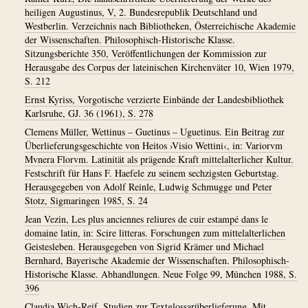
heiligen Augustinus, V, 2. Bundesrepublik Deutschland und
Westberlin. Verzeichnis nach Bibliotheken, Österreichische Akademie
der Wissenschaften. Philosophisch-Historische Klasse.
Sitzungsberichte 350, Veröffentlichungen der Kommission zur
Herausgabe des Corpus der lateinischen Kirchenväter 10, Wien 1979,
S. 212
Ernst Kyriss, Vorgotische verzierte Einbände der Landesbibliothek
Karlsruhe, GJ. 36 (1961), S. 278
Clemens Müller, Wettinus – Guetinus – Uguetinus. Ein Beitrag zur
Überlieferungsgeschichte von Heitos ›Visio Wettini‹, in: Variorvm
Mvnera Florvm. Latinität als prägende Kraft mittelalterlicher Kultur.
Festschrift für Hans F. Haefele zu seinem sechzigsten Geburtstag.
Herausgegeben von Adolf Reinle, Ludwig Schmugge und Peter
Stotz, Sigmaringen 1985, S. 24
Jean Vezin, Les plus anciennes reliures de cuir estampé dans le
domaine latin, in: Scire litteras. Forschungen zum mittelalterlichen
Geistesleben. Herausgegeben von Sigrid Krämer und Michael
Bernhard, Bayerische Akademie der Wissenschaften. Philosophisch-
Historische Klasse. Abhandlungen. Neue Folge 99, München 1988, S.
396
Claudia Wich-Reif, Studien zur Textglossarüberlieferung. Mit