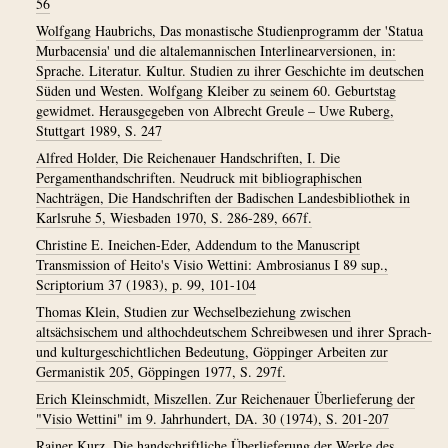
56
Wolfgang Haubrichs, Das monastische Studienprogramm der 'Statua
Murbacensia' und die altalemannischen Interlinearversionen, in:
Sprache. Literatur. Kultur. Studien zu ihrer Geschichte im deutschen
Süden und Westen. Wolfgang Kleiber zu seinem 60. Geburtstag
gewidmet. Herausgegeben von Albrecht Greule – Uwe Ruberg,
Stuttgart 1989, S. 247
Alfred Holder, Die Reichenauer Handschriften, I. Die
Pergamenthandschriften. Neudruck mit bibliographischen
Nachträgen, Die Handschriften der Badischen Landesbibliothek in
Karlsruhe 5, Wiesbaden 1970, S. 286-289, 667f.
Christine E. Ineichen-Eder, Addendum to the Manuscript
Transmission of Heito's Visio Wettini: Ambrosianus I 89 sup.,
Scriptorium 37 (1983), p. 99, 101-104
Thomas Klein, Studien zur Wechselbeziehung zwischen
altsächsischem und althochdeutschem Schreibwesen und ihrer Sprach-
und kulturgeschichtlichen Bedeutung, Göppinger Arbeiten zur
Germanistik 205, Göppingen 1977, S. 297f.
Erich Kleinschmidt, Miszellen. Zur Reichenauer Überlieferung der
"Visio Wettini" im 9. Jahrhundert, DA. 30 (1974), S. 201-207
Rainer Kurz, Die handschriftliche Überlieferung der Werke des