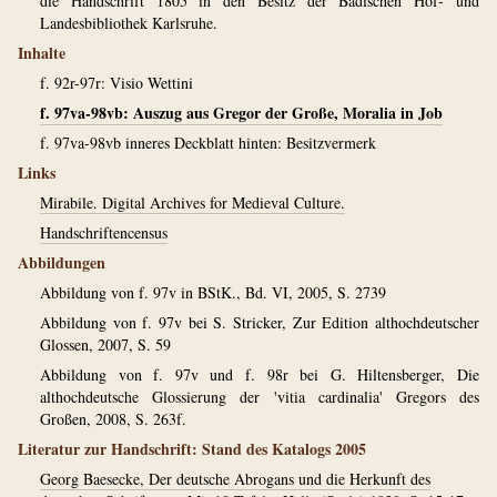
die Handschrift 1805 in den Besitz der Badischen Hof- und
Landesbibliothek Karlsruhe.
Inhalte
f. 92r-97r: Visio Wettini
f. 97va-98vb: Auszug aus Gregor der Große, Moralia in Job
f. 97va-98vb inneres Deckblatt hinten: Besitzvermerk
Links
Mirabile. Digital Archives for Medieval Culture.
Handschriftencensus
Abbildungen
Abbildung von f. 97v in BStK., Bd. VI, 2005, S. 2739
Abbildung von f. 97v bei S. Stricker, Zur Edition althochdeutscher
Glossen, 2007, S. 59
Abbildung von f. 97v und f. 98r bei G. Hiltensberger, Die
althochdeutsche Glossierung der 'vitia cardinalia' Gregors des
Großen, 2008, S. 263f.
Literatur zur Handschrift: Stand des Katalogs 2005
Georg Baesecke, Der deutsche Abrogans und die Herkunft des