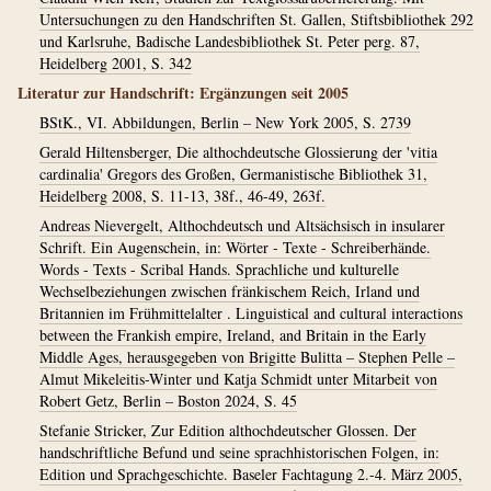
Untersuchungen zu den Handschriften St. Gallen, Stiftsbibliothek 292
und Karlsruhe, Badische Landesbibliothek St. Peter perg. 87,
Heidelberg 2001, S. 342
Literatur zur Handschrift: Ergänzungen seit 2005
BStK., VI. Abbildungen, Berlin – New York 2005, S. 2739
Gerald Hiltensberger, Die althochdeutsche Glossierung der 'vitia
cardinalia' Gregors des Großen, Germanistische Bibliothek 31,
Heidelberg 2008, S. 11-13, 38f., 46-49, 263f.
Andreas Nievergelt, Althochdeutsch und Altsächsisch in insularer
Schrift. Ein Augenschein, in: Wörter - Texte - Schreiberhände.
Words - Texts - Scribal Hands. Sprachliche und kulturelle
Wechselbeziehungen zwischen fränkischem Reich, Irland und
Britannien im Frühmittelalter . Linguistical and cultural interactions
between the Frankish empire, Ireland, and Britain in the Early
Middle Ages, herausgegeben von Brigitte Bulitta – Stephen Pelle –
Almut Mikeleitis-Winter und Katja Schmidt unter Mitarbeit von
Robert Getz, Berlin – Boston 2024, S. 45
Stefanie Stricker, Zur Edition althochdeutscher Glossen. Der
handschriftliche Befund und seine sprachhistorischen Folgen, in:
Edition und Sprachgeschichte. Baseler Fachtagung 2.-4. März 2005,