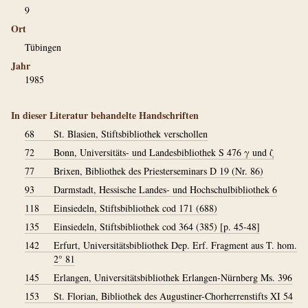
9
Ort
Tübingen
Jahr
1985
In dieser Literatur behandelte Handschriften
68
St. Blasien, Stiftsbibliothek verschollen
72
Bonn, Universitäts- und Landesbibliothek S 476 γ und ζ
77
Brixen, Bibliothek des Priesterseminars D 19 (Nr. 86)
93
Darmstadt, Hessische Landes- und Hochschulbibliothek 6
118
Einsiedeln, Stiftsbibliothek cod 171 (688)
135
Einsiedeln, Stiftsbibliothek cod 364 (385) [p. 45-48]
142
Erfurt, Universitätsbibliothek Dep. Erf. Fragment aus T. hom.
2° 81
145
Erlangen, Universitätsbibliothek Erlangen-Nürnberg Ms. 396
153
St. Florian, Bibliothek des Augustiner-Chorherrenstifts XI 54