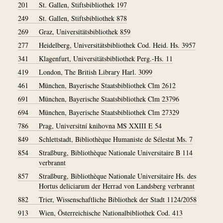
201
St. Gallen, Stiftsbibliothek 197
249
St. Gallen, Stiftsbibliothek 878
269
Graz, Universitätsbibliothek 859
277
Heidelberg, Universitätsbibliothek Cod. Heid. Hs. 3957
341
Klagenfurt, Universitätsbibliothek Perg.-Hs. 11
419
London, The British Library Harl. 3099
461
München, Bayerische Staatsbibliothek Clm 2612
691
München, Bayerische Staatsbibliothek Clm 23796
694
München, Bayerische Staatsbibliothek Clm 27329
786
Prag, Universitní knihovna MS XXIII E 54
849
Schlettstadt, Bibliothèque Humaniste de Sélestat Ms. 7
854
Straßburg, Bibliothèque Nationale Universitaire B 114
verbrannt
857
Straßburg, Bibliothèque Nationale Universitaire Hs. des
Hortus deliciarum der Herrad von Landsberg verbrannt
882
Trier, Wissenschaftliche Bibliothek der Stadt 1124/2058
913
Wien, Österreichische Nationalbibliothek Cod. 413