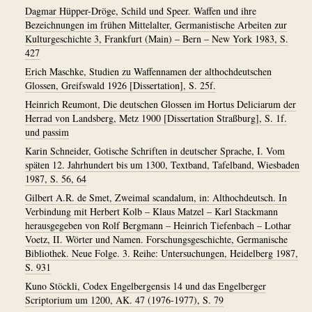
Dagmar Hüpper-Dröge, Schild und Speer. Waffen und ihre
Bezeichnungen im frühen Mittelalter, Germanistische Arbeiten zur
Kulturgeschichte 3, Frankfurt (Main) – Bern – New York 1983, S.
427
Erich Maschke, Studien zu Waffennamen der althochdeutschen
Glossen, Greifswald 1926 [Dissertation], S. 25f.
Heinrich Reumont, Die deutschen Glossen im Hortus Deliciarum der
Herrad von Landsberg, Metz 1900 [Dissertation Straßburg], S. 1f.
und passim
Karin Schneider, Gotische Schriften in deutscher Sprache, I. Vom
späten 12. Jahrhundert bis um 1300, Textband, Tafelband, Wiesbaden
1987, S. 56, 64
Gilbert A.R. de Smet, Zweimal scandalum, in: Althochdeutsch. In
Verbindung mit Herbert Kolb – Klaus Matzel – Karl Stackmann
herausgegeben von Rolf Bergmann – Heinrich Tiefenbach – Lothar
Voetz, II. Wörter und Namen. Forschungsgeschichte, Germanische
Bibliothek. Neue Folge. 3. Reihe: Untersuchungen, Heidelberg 1987,
S. 931
Kuno Stöckli, Codex Engelbergensis 14 und das Engelberger
Scriptorium um 1200, AK. 47 (1976-1977), S. 79