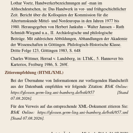
Lothar Voetz, Handwerkerbezeichnungen auf -man im
Althochdeutschen, in: Das Handwerk in vor- und frühgeschichtlicher
Zeit. Bericht über die Kolloquien der Kommission für die
Altertumskunde Mittel- und Nordeuropas in den Jahren 1977 bis
1980. Herausgegeben von Herbert Jankuhn – Walter Janssen – Ruth
Schmidt-Wiegand u.a., II. Archäologische und philologische
Beiträge. Mit zahlreichen Abbildungen, Abhandlungen der Akademie
der Wissenschaften in Göttingen. Philologisch-Historische Klasse.
Dritte Folge 123, Göttingen 1983, S. 648
Charles Wittmer, Herrad v. Landsberg, in: LThK., 5. Hannover bis
Karterios, Freiburg 1986, S. 269f.
Zitierempfehlung (HTML/XML)
Bei der Übernahme von Informationen zur vorliegenden Handschrift
aus der Datenbank empfehlen wir folgende Zitation:
BStK Online:
https://glossen.germ-ling.uni-bamberg.de/bstk/857
[Stand
07.08.2026].
Für den Verweis auf das entsprechende XML-Dokument zitieren Sie:
BStK Online:
https://glossen.germ-ling.uni-bamberg.de/bstk/857.xml
[Stand 07.08.2026].