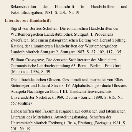
Rekonstruktion der Handschrift in Handschriften und
Faksimileausgaben, 1981, S. 20f., Nr. 19
Literatur zur Handschrift
Sigrid von Borries-Schulten, Die romanischen Handschriften der
Württembergischen Landesbibliothek Stuttgart, I. Provenienz
Zwiefalten. Mit einem paläographischen Beitrag von Herrad Spilling,
Katalog der illuminierten Handschriften der Württembergischen
Landesbibliothek Stuttgart 2, Stuttgart 1987, S. 87, 102, 117, 135
William Crossgrove, Die deutsche Sachliteratur des Mittelalters,
Germanistische Lehrbuchsammlung 63, Bern – Berlin – Frankfurt
(Main) u.a. 1994, S. 39
Die althochdeutschen Glossen. Gesammelt und bearbeitet von Elias
Steinmeyer und Eduard Sievers, IV. Alphabetisch geordnete Glossare.
Adespota Nachträge zu Band I-III. Handschriftenverzeichnis,
Unveränderter Nachdruck 1969, Dublin – Zürich 1898, S. 615, Nr.
online
557
(
)
Handschriften und Faksimileausgaben zur deutschen und lateinischen
Literatur des Mittelalters. Ausstellungskatalog, Schriften der
Universitätsbibliothek Freiburg i. Br. 4, Freiburg (Breisgau) 1981, S.
20f., Nr. 19