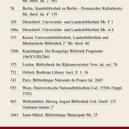
Ms. theol. lat. 2° 481
58
Berlin, Staatsbibliothek zu Berlin – Preussischer Kulturbesitz
Ms. theol. lat. 4° 139
105
Düsseldorf, Universitäts- und Landesbibliothek Ms. F 1
106a
Düsseldorf, Universitäts- und Landesbibliothek Ms. A 6
333
Kassel, Universitätsbibliothek, Landesbibliothek und
Murhardsche Bibliothek 2° Ms. theol. 60
356b
Kopenhagen, Det Kongelige Bibliotek Fragmente
19b/XV/III/2861
375
Leiden, Bibliotheek der Rijksuniversiteit Voss. lat. oct. 78
721
Oxford, Bodleian Library Auct. F. 1. 16
741
Paris, Bibliothèque Nationale de France lat. 2685
953
Wien, Österreichische Nationalbibliothek Cod. 15306 (Suppl.
2702)
963
Wolfenbüttel, Herzog August Bibliothek Cod. Guelf. 133
Gudianus latinus 2°
1041
Saint-Mihiel, Bibliothèque Municipale Ms. 25