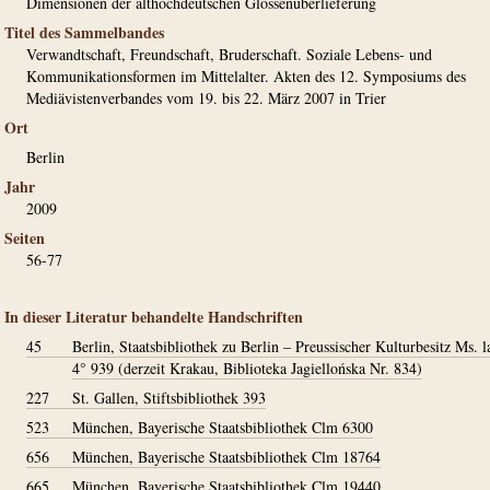
Dimensionen der althochdeutschen Glossenüberlieferung
Titel des Sammelbandes
Verwandtschaft, Freundschaft, Bruderschaft. Soziale Lebens- und
Kommunikationsformen im Mittelalter. Akten des 12. Symposiums des
Mediävistenverbandes vom 19. bis 22. März 2007 in Trier
Ort
Berlin
Jahr
2009
Seiten
56-77
In dieser Literatur behandelte Handschriften
45
Berlin, Staatsbibliothek zu Berlin – Preussischer Kulturbesitz Ms. la
4° 939 (derzeit Krakau, Biblioteka Jagiellońska Nr. 834)
227
St. Gallen, Stiftsbibliothek 393
523
München, Bayerische Staatsbibliothek Clm 6300
656
München, Bayerische Staatsbibliothek Clm 18764
665
München, Bayerische Staatsbibliothek Clm 19440