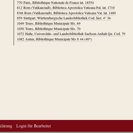
770
Paris, Bibliothèque Nationale de France lat. 18554
812
Rom (Vatikanstadt), Biblioteca Apostolica Vaticana Pal. lat. 1710
836t
Rom (Vatikanstadt), Biblioteca Apostolica Vaticana Vat. lat. 1480
859
Stuttgart, Württembergische Landesbibliothek Cod. hist. 4° 36
1049
Tours, Bibliothèque Municipale Ms. 69
1050
Tours, Bibliothèque Municipale Ms. 70
1072
Halle, Universitäts- und Landesbibliothek Sachsen-Anhalt Qu. Cod. 79
1082
Autun, Bibliothèque Municipale Ms S 44 (40*)
klärung
Login für Bearbeiter