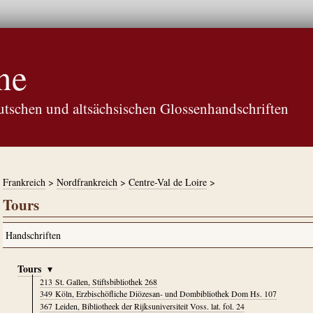
ne
tschen und altsächsischen Glossenhandschriften
Frankreich
>
Nordfrankreich
>
Centre-Val de Loire
>
Tours
Tours
▾
213
St. Gallen, Stiftsbibliothek 268
349
Köln, Erzbischöfliche Diözesan- und Dombibliothek Dom Hs. 107
367
Leiden, Bibliotheek der Rijksuniversiteit Voss. lat. fol. 24