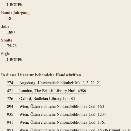
LBGRPh.
Band / Jahrgang
18
Jahr
1897
Spalte
75-78
Sigle
LBGRPh.
In dieser Literatur behandelte Handschriften
274
Augsburg, Universitätsbibliothek Ms. I, 2, 2°, 21
421
London, The British Library Harl. 4986
726
Oxford, Bodleian Library Jun. 83
894
Wien, Österreichische Nationalbibliothek Cod. 160
935
Wien, Österreichische Nationalbibliothek Cod. 1234
941
Wien, Österreichische Nationalbibliothek Cod. 1761
953
Wien, Österreichische Nationalbibliothek Cod. 15306 (Suppl. 2702