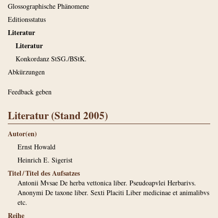
Glossographische Phänomene
Editionsstatus
Literatur
Literatur
Konkordanz StSG./BStK.
Abkürzungen
Feedback geben
Literatur (Stand 2005)
Autor(en)
Ernst Howald
Heinrich E. Sigerist
Titel / Titel des Aufsatzes
Antonii Mvsae De herba vettonica liber. Pseudoapvlei Herbarivs.
Anonymi De taxone liber. Sexti Placiti Liber medicinae et animalibvs
etc.
Reihe