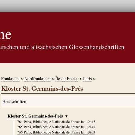
ne
tschen und altsächsischen Glossenhandschriften
Frankreich
>
Nordfrankreich
>
Île-de-France
>
Paris
>
Kloster St. Germains-des-Prés
Kloster St. Germains-des-Prés
▾
764
Paris, Bibliothèque Nationale de France lat. 12445
765
Paris, Bibliothèque Nationale de France lat. 12447
766
Paris, Bibliothèque Nationale de France lat. 13953