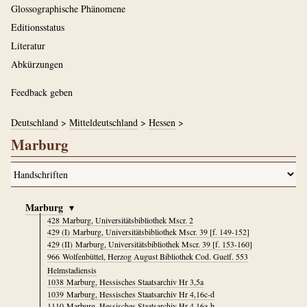
Glossographische Phänomene
Editionsstatus
Literatur
Abkürzungen
Feedback geben
Deutschland
>
Mitteldeutschland
>
Hessen
>
Marburg
Marburg
▾
428
Marburg, Universitätsbibliothek Mscr. 2
429 (I)
Marburg, Universitätsbibliothek Mscr. 39 [f. 149-152]
429 (II)
Marburg, Universitätsbibliothek Mscr. 39 [f. 153-160]
966
Wolfenbüttel, Herzog August Bibliothek Cod. Guelf. 553
Helmstadiensis
1038
Marburg, Hessisches Staatsarchiv Hr 3,5a
1039
Marburg, Hessisches Staatsarchiv Hr 4,16c-d
1110
Marburg, Hessisches Staatsarchiv Hr 4,16a-b