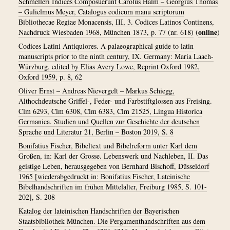
Schmelleri Indices Composuerunt Carolus Halm – Georgius Thomas
– Gulielmus Meyer, Catalogus codicum manu scriptorum
Bibliothecae Regiae Monacensis, III, 3. Codices Latinos Continens,
online
Nachdruck Wiesbaden 1968, München 1873, p. 77 (nr. 618)
(
)
Codices Latini Antiquiores. A palaeographical guide to latin
manuscripts prior to the ninth century, IX. Germany: Maria Laach-
Würzburg, edited by Elias Avery Lowe, Reprint Oxford 1982,
Oxford 1959, p. 8, 62
Oliver Ernst – Andreas Nievergelt – Markus Schiegg,
Althochdeutsche Griffel-, Feder- und Farbstiftglossen aus Freising.
Clm 6293, Clm 6308, Clm 6383, Clm 21525, Lingua Historica
Germanica. Studien und Quellen zur Geschichte der deutschen
Sprache und Literatur 21, Berlin – Boston 2019, S. 8
Bonifatius Fischer, Bibeltext und Bibelreform unter Karl dem
Großen, in: Karl der Grosse. Lebenswerk und Nachleben, II. Das
geistige Leben, herausgegeben von Bernhard Bischoff, Düsseldorf
1965 [wiederabgedruckt in: Bonifatius Fischer, Lateinische
Bibelhandschriften im frühen Mittelalter, Freiburg 1985, S. 101-
202], S. 208
Katalog der lateinischen Handschriften der Bayerischen
Staatsbibliothek München. Die Pergamenthandschriften aus dem