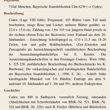
710af
München, Bayerische Staatsbibliothek Clm 6239 (→
Codex
)
Beschreibung
Codex (Lage VIII fehlt); Pergament; 103 Blätter (zum Teil stark
beschnitten, einige Risse und Löcher; mehrere Blätter genäht); ca.
22,0 x 15,0 cm; Zählung von 1 bis 103 von jüngerer Hand jeweils in
der rechten oberen Ecke der Rectoseite; roter Einband aus dem 20.
Jahrhundert. – Einrichtung: Schriftspiegel ca. 17,0 x 11,5 cm; 18-20
Zeilen; rote und gelbe Hohlbuchstaben, (Zier-)Unzialen und
Ziercapitalis als Auszeichnungsschrift (ausführlichere Beschreibung
der Auszeichnungshandschiften bei E. Kessler, Die
Auszeichnungshandschriften in den Freisinger Codices, Wien 1986,
S. 225-228; ausführlichere Beschreibung des Buchsschmucks bei K.
Bierbrauer, Die vorkarolingischen und karolingischen Handschriften
der Bayerischen Staatsbibliothek, 1, 1990, S. 24). – Schrift: frühe
karolingische Minuskel von 5-6 Händen; Einträge aus dem 9.
und/oder 10. Jahrhundert auf f. 30r und 59v; mehrere Federproben.
Geschichte
Codex um 800 in Südbayern, vermutlich Freising, entstanden
(Ähnlichkeiten mit Schreiberhänden von
BStK.-Nr. 521
,
BStK.-Nr.
524
und
BStK.-Nr. 526
); nach B. Fischer (Bibeltext und Bibelreform