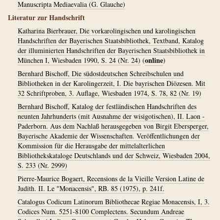
Manuscripta Mediaevalia (G. Glauche)
Literatur zur Handschrift
Katharina Bierbrauer, Die vorkarolingischen und karolingischen
Handschriften der Bayerischen Staatsbibliothek, Textband, Katalog
der illuminierten Handschriften der Bayerischen Staatsbibliothek in
online
München I, Wiesbaden 1990, S. 24 (Nr. 24)
(
)
Bernhard Bischoff, Die südostdeutschen Schreibschulen und
Bibliotheken in der Karolingerzeit, I. Die bayrischen Diözesen. Mit
32 Schriftproben, 3. Auflage, Wiesbaden 1974, S. 78, 82 (Nr. 19)
Bernhard Bischoff, Katalog der festländischen Handschriften des
neunten Jahrhunderts (mit Ausnahme der wisigotischen), II. Laon -
Paderborn. Aus dem Nachlaß herausgegeben von Birgit Ebersperger,
Bayerische Akademie der Wissenschaften. Veröffentlichungen der
Kommission für die Herausgabe der mittelalterlichen
Bibliothekskataloge Deutschlands und der Schweiz, Wiesbaden 2004,
S. 233 (Nr. 2999)
Pierre-Maurice Bogaert, Recensions de la Vieille Version Latine de
Judith. II. Le "Monacensis", RB. 85 (1975), p. 241f.
Catalogus Codicum Latinorum Bibliothecae Regiae Monacensis, I, 3.
Codices Num. 5251-8100 Complectens. Secundum Andreae