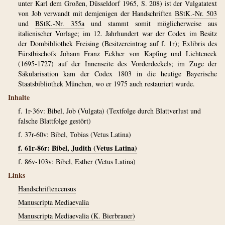
unter Karl dem Großen, Düsseldorf 1965, S. 208) ist der Vulgatatext
von Job verwandt mit demjenigen der Handschriften
BStK.-Nr. 503
und
BStK.-Nr. 355a
und stammt somit möglicherweise aus
italienischer Vorlage; im 12. Jahrhundert war der Codex im Besitz
der Dombibliothek Freising (Besitzereintrag auf f. 1r); Exlibris des
Fürstbischofs Johann Franz Eckher von Kapfing und Lichteneck
(1695-1727) auf der Innenseite des Vorderdeckels; im Zuge der
Säkularisation kam der Codex 1803 in die heutige Bayerische
Staatsbibliothek München, wo er 1975 auch restauriert wurde.
Inhalte
f. 1r-36v: Bibel, Job (Vulgata) (Textfolge durch Blattverlust und
falsche Blattfolge gestört)
f. 37r-60v: Bibel, Tobias (Vetus Latina)
f. 61r-86r: Bibel, Judith (Vetus Latina)
f. 86v-103v: Bibel, Esther (Vetus Latina)
Links
Handschriftencensus
Manuscripta Mediaevalia
Manuscripta Mediaevalia (K. Bierbrauer)