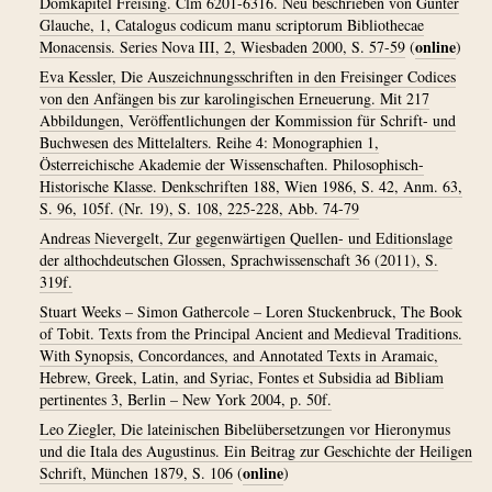
Domkapitel Freising. Clm 6201-6316. Neu beschrieben von Günter
Glauche, 1, Catalogus codicum manu scriptorum Bibliothecae
online
Monacensis. Series Nova III, 2, Wiesbaden 2000, S. 57-59
(
)
Eva Kessler, Die Auszeichnungsschriften in den Freisinger Codices
von den Anfängen bis zur karolingischen Erneuerung. Mit 217
Abbildungen, Veröffentlichungen der Kommission für Schrift- und
Buchwesen des Mittelalters. Reihe 4: Monographien 1,
Österreichische Akademie der Wissenschaften. Philosophisch-
Historische Klasse. Denkschriften 188, Wien 1986, S. 42, Anm. 63,
S. 96, 105f. (Nr. 19), S. 108, 225-228, Abb. 74-79
Andreas Nievergelt, Zur gegenwärtigen Quellen- und Editionslage
der althochdeutschen Glossen, Sprachwissenschaft 36 (2011), S.
319f.
Stuart Weeks – Simon Gathercole – Loren Stuckenbruck, The Book
of Tobit. Texts from the Principal Ancient and Medieval Traditions.
With Synopsis, Concordances, and Annotated Texts in Aramaic,
Hebrew, Greek, Latin, and Syriac, Fontes et Subsidia ad Bibliam
pertinentes 3, Berlin – New York 2004, p. 50f.
Leo Ziegler, Die lateinischen Bibelübersetzungen vor Hieronymus
und die Itala des Augustinus. Ein Beitrag zur Geschichte der Heiligen
online
Schrift, München 1879, S. 106
(
)