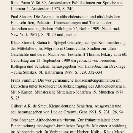
Rune Poem V. 86-89, Amsterdamer Publikationen zur Sprache und
Literatur 1, Amsterdam 1973, S. 24f.
Paul Sievers, Die Accente in althochdeutschen und altsächsischen
Handschriften, Palaestra. Untersuchungen und Texte aus der
deutschen und englischen Philologie 57, Berlin 1909 [Nachdruck
New York 1967], S. 70-73 und passim
Klaus Siewert, Statua im Spiegel deutschsprachiger Kommentierung
des Mittelalters, in: Migratio et Commvtatio. Studien zur alten
Geschichte und deren Nachleben. Festschrift Thomas Pekáry zum 60.
Geburtstag am 13. September 1989 dargebracht von Freunden,
Kollegen und Schülern, herausgegeben von Hans-Joachim Drexhage
– Julia Sünskes, St. Katharinen 1989, S. 329, 332-334
Franz Simmler, Die westgermanische Konsonantengemination im
Deutschen unter besonderer Berücksichtigung des Althochdeutschen.
Mit 6 Karten, Münstersche Mittelalter-Schriften 19, München 1974,
S. 25
Gilbert A.R. de Smet, Kleine deutsche Schriften. Ausgewählt und
neu herausgegeben von Luc de Grauwe, Gent 1991, S. 23f., 26, 94
Otto Springer, Althochdeutsch *birtun. Zur frühmittelalterlichen
Eindeutschung theologisch-kirchlicher Begriffe. Mit einer Abbildung,
in: Althochdeutsch. In Verbindung mit Herbert Kolb – Klaus Matzel