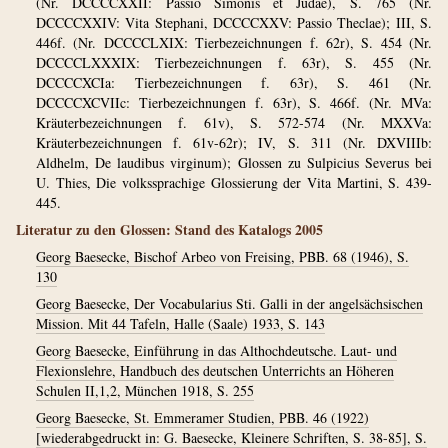
(Nr. DCCCCXXII: Passio Simonis et Judae), S. 765 (Nr.
DCCCCXXIV: Vita Stephani, DCCCCXXV: Passio Theclae); III, S.
446f. (Nr. DCCCCLXIX: Tierbezeichnungen f. 62r), S. 454 (Nr.
DCCCCLXXXIX: Tierbezeichnungen f. 63r), S. 455 (Nr.
DCCCCXCIa: Tierbezeichnungen f. 63r), S. 461 (Nr.
DCCCCXCVIIc: Tierbezeichnungen f. 63r), S. 466f. (Nr. MVa:
Kräuterbezeichnungen f. 61v), S. 572-574 (Nr. MXXVa:
Kräuterbezeichnungen f. 61v-62r); IV, S. 311 (Nr. DXVIIIb:
Aldhelm, De laudibus virginum); Glossen zu Sulpicius Severus bei
U. Thies, Die volkssprachige Glossierung der Vita Martini, S. 439-
445.
Literatur zu den Glossen: Stand des Katalogs 2005
Georg Baesecke, Bischof Arbeo von Freising, PBB. 68 (1946), S.
130
Georg Baesecke, Der Vocabularius Sti. Galli in der angelsächsischen
Mission. Mit 44 Tafeln, Halle (Saale) 1933, S. 143
Georg Baesecke, Einführung in das Althochdeutsche. Laut- und
Flexionslehre, Handbuch des deutschen Unterrichts an Höheren
Schulen II,1,2, München 1918, S. 255
Georg Baesecke, St. Emmeramer Studien, PBB. 46 (1922)
[wiederabgedruckt in: G. Baesecke, Kleinere Schriften, S. 38-85], S.