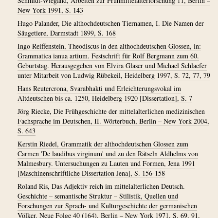
Schmidt-Wiegand, Arbeiten zur Frühmittelalterforschung 11, Berlin –
New York 1991, S. 143
Hugo Palander, Die althochdeutschen Tiernamen, I. Die Namen der
Säugetiere, Darmstadt 1899, S. 168
Ingo Reiffenstein, Theodiscus in den althochdeutschen Glossen, in:
Grammatica ianua artium. Festschrift für Rolf Bergmann zum 60.
Geburtstag. Herausgegeben von Elvira Glaser und Michael Schlaefer
unter Mitarbeit von Ludwig Rübekeil, Heidelberg 1997, S. 72, 77, 79
Hans Reutercrona, Svarabhakti und Erleichterungsvokal im
Altdeutschen bis ca. 1250, Heidelberg 1920 [Dissertation], S. 7
Jörg Riecke, Die Frühgeschichte der mittelalterlichen medizinischen
Fachsprache im Deutschen, II. Wörterbuch, Berlin – New York 2004,
S. 643
Kerstin Riedel, Grammatik der althochdeutschen Glossen zum
Carmen 'De laudibus virginum' und zu den Rätseln Aldhelms von
Malmesbury. Untersuchungen zu Lauten und Formen, Jena 1991
[Maschinenschriftliche Dissertation Jena], S. 156-158
Roland Ris, Das Adjektiv reich im mittelalterlichen Deutsch.
Geschichte – semantische Struktur – Stilistik, Quellen und
Forschungen zur Sprach- und Kulturgeschichte der germanischen
Völker. Neue Folge 40 (164), Berlin – New York 1971, S. 69, 91,