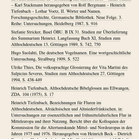
– Karl Stackmann herausgegeben von Rolf Bergmann – Heinrich
Tiefenbach – Lothar Voetz, II. Wörter und Namen.
Forschungsgeschichte, Germanische Bibliothek. Neue Folge. 3.
Reihe: Untersuchungen, Heidelberg 1987, S. 916
Stefanie Stricker, Basel ÖBU. B IX 31. Studien zur Überlieferung
des Summarium Heinrici. Langfassung Buch XI, Studien zum
Althochdeutschen 13, Göttingen 1989, S. 742, 750
Hugo Suolahti, Die deutschen Vogelnamen. Eine wortgeschichtliche
Untersuchung, Straßburg 1909, S. 522
Ulrike Thies, Die volkssprachige Glossierung der Vita Martini des
Sulpicius Severus, Studien zum Althochdeutschen 27, Göttingen
1994, S. 438-449
Heinrich Tiefenbach, Althochdeutsche Bibelglossen aus Ellwangen,
ZDA. 104 (1975), S. 17
Heinrich Tiefenbach, Bezeichnungen für Fluren im
Althochdeutschen, Altsächsischen und Altniederfränkischen, in:
Untersuchungen zur eisenzeitlichen und frühmittelalterlichen Flur in
Mitteleuropa und ihrer Nutzung. Bericht über die Kolloquien der
Kommission für die Altertumskunde Mittel- und Nordeuropas in den
Jahren 1975 und 1976. Herausgegeben von Heinrich Beck – Dietrich