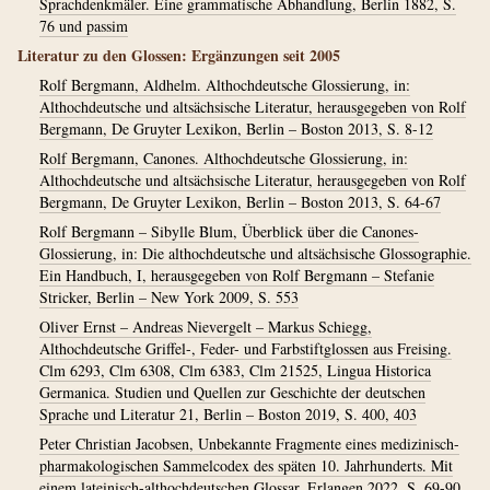
Sprachdenkmäler. Eine grammatische Abhandlung, Berlin 1882, S.
76 und passim
Literatur zu den Glossen: Ergänzungen seit 2005
Rolf Bergmann, Aldhelm. Althochdeutsche Glossierung, in:
Althochdeutsche und altsächsische Literatur, herausgegeben von Rolf
Bergmann, De Gruyter Lexikon, Berlin – Boston 2013, S. 8-12
Rolf Bergmann, Canones. Althochdeutsche Glossierung, in:
Althochdeutsche und altsächsische Literatur, herausgegeben von Rolf
Bergmann, De Gruyter Lexikon, Berlin – Boston 2013, S. 64-67
Rolf Bergmann – Sibylle Blum, Überblick über die Canones-
Glossierung, in: Die althochdeutsche und altsächsische Glossographie.
Ein Handbuch, I, herausgegeben von Rolf Bergmann – Stefanie
Stricker, Berlin – New York 2009, S. 553
Oliver Ernst – Andreas Nievergelt – Markus Schiegg,
Althochdeutsche Griffel-, Feder- und Farbstiftglossen aus Freising.
Clm 6293, Clm 6308, Clm 6383, Clm 21525, Lingua Historica
Germanica. Studien und Quellen zur Geschichte der deutschen
Sprache und Literatur 21, Berlin – Boston 2019, S. 400, 403
Peter Christian Jacobsen, Unbekannte Fragmente eines medizinisch-
pharmakologischen Sammelcodex des späten 10. Jahrhunderts. Mit
einem lateinisch-althochdeutschen Glossar, Erlangen 2022, S. 69-90