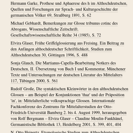
Hermann Garke, Prothese und Aphaerese des h im Althochdeutschen,
Quellen und Forschungen zur Sprach- und Kulturgeschichte der
germanischen Völker 69, Straßburg 1891, S. 62
Michael Gebhardt, Bemerkungen zur Glosse tribunus cotinc des
Abrogans, Wissenschaftliche Zeitschrift.
Gesellschaftswissenschaftliche Reihe 34 (1985), S. 72
Elvira Glaser, Frühe Griffelglossierung aus Freising. Ein Beitrag zu
den Anfängen althochdeutscher Schriftlichkeit, Studien zum
Althochdeutschen 30, Göttingen 1996, S. 488
Sonja Glauch, Die Martianus-Capella-Bearbeitung Notkers des
Deutschen, II. Übersetzung von Buch I und Kommentar, Münchener
Texte und Untersuchungen zur deutschen Literatur des Mittelalters
117, Tübingen 2000, S. 561
Rudolf Große, Die syntaktischen Kleinwörter in den althochdeutschen
Glossen – am Beispiel der Konjunktionen 'thaz' und der Präposition
'in', in: Mittelalterliche volkssprachige Glossen. Internationale
Fachkonferenz des Zentrums für Mittelalterstudien der Otto-
Friedrich-Universität Bamberg 2. bis 4. August 1999, herausgegeben
von Rolf Bergmann – Elvira Glaser – Claudine Moulin-Fankhänel,
Germanistische Bibliothek 13, Heidelberg 2001, S. 399, 401, 404
N. Otto Heinertz, Etymologische Studien zum Althochdeutschen,