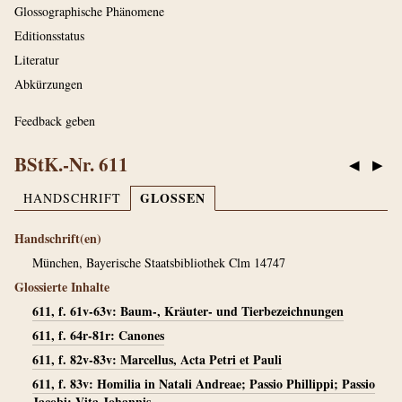
Glossographische Phänomene
Editionsstatus
Literatur
Abkürzungen
Feedback geben
BStK.-Nr. 611
◀
▶
GLOSSEN
HANDSCHRIFT
Handschrift(en)
München, Bayerische Staatsbibliothek Clm 14747
Glossierte Inhalte
611, f. 61v-63v: Baum-, Kräuter- und Tierbezeichnungen
611, f. 64r-81r: Canones
611, f. 82v-83v: Marcellus, Acta Petri et Pauli
611, f. 83v: Homilia in Natali Andreae; Passio Phillippi; Passio
Jacobi; Vita Johannis