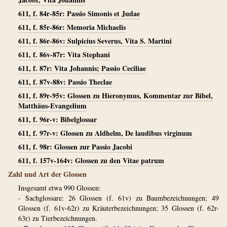
611, f. 84r-85r: Passio Simonis et Judae
611, f. 85r-86r: Memoria Michaelis
611, f. 86r-86v: Sulpicius Severus, Vita S. Martini
611, f. 86v-87r: Vita Stephani
611, f. 87r: Vita Johannis; Passio Ceciliae
611, f. 87v-88v: Passio Theclae
611, f. 89r-95v: Glossen zu Hieronymus, Kommentar zur Bibel,
Matthäus-Evangelium
611, f. 96r-v: Bibelglossar
611, f. 97r-v: Glossen zu Aldhelm, De laudibus virginum
611, f. 98r: Glossen zur Passio Jacobi
611, f. 157v-164v: Glossen zu den Vitae patrum
Zahl und Art der Glossen
Insgesamt etwa 990 Glossen:
- Sachglossare: 26 Glossen (f. 61v) zu Baumbezeichnungen; 49
Glossen (f. 61v-62r) zu Kräuterbezeichnungen; 35 Glossen (f. 62r-
63r) zu Tierbezeichnungen.