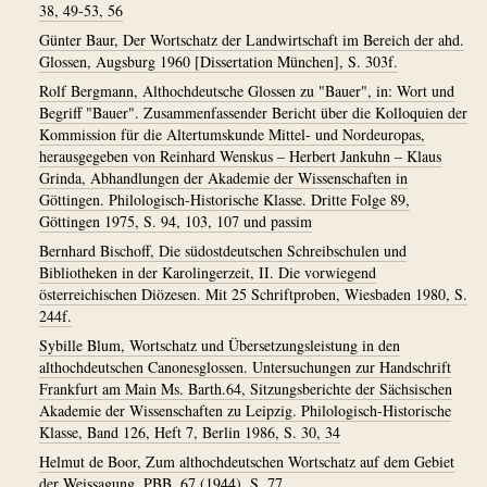
38, 49-53, 56
Günter Baur, Der Wortschatz der Landwirtschaft im Bereich der ahd.
Glossen, Augsburg 1960 [Dissertation München], S. 303f.
Rolf Bergmann, Althochdeutsche Glossen zu "Bauer", in: Wort und
Begriff "Bauer". Zusammenfassender Bericht über die Kolloquien der
Kommission für die Altertumskunde Mittel- und Nordeuropas,
herausgegeben von Reinhard Wenskus – Herbert Jankuhn – Klaus
Grinda, Abhandlungen der Akademie der Wissenschaften in
Göttingen. Philologisch-Historische Klasse. Dritte Folge 89,
Göttingen 1975, S. 94, 103, 107 und passim
Bernhard Bischoff, Die südostdeutschen Schreibschulen und
Bibliotheken in der Karolingerzeit, II. Die vorwiegend
österreichischen Diözesen. Mit 25 Schriftproben, Wiesbaden 1980, S.
244f.
Sybille Blum, Wortschatz und Übersetzungsleistung in den
althochdeutschen Canonesglossen. Untersuchungen zur Handschrift
Frankfurt am Main Ms. Barth.64, Sitzungsberichte der Sächsischen
Akademie der Wissenschaften zu Leipzig. Philologisch-Historische
Klasse, Band 126, Heft 7, Berlin 1986, S. 30, 34
Helmut de Boor, Zum althochdeutschen Wortschatz auf dem Gebiet
der Weissagung, PBB. 67 (1944), S. 77