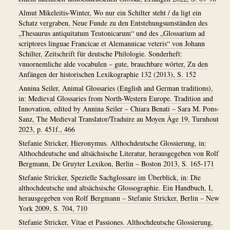
Almut Mikeleitis-Winter, Wo nur ein Schilter steht / da ligt ein
Schatz vergraben, Neue Funde zu den Entstehungsumständen des
„Thesaurus antiquitatum Teutonicarum“ und des „Glossarium ad
scriptores linguae Francicae et Alemannicae veteris“ von Johann
Schilter, Zeitschrift für deutsche Philologie. Sonderheft:
vnuornemliche alde vocabulen – gute, brauchbare wörter, Zu den
Anfängen der historischen Lexikographie 132 (2013), S. 152
Annina Seiler, Animal Glossaries (English and German traditions),
in: Medieval Glossaries from North-Western Europe. Tradition and
Innovation, edited by Annina Seiler – Chiara Benati – Sara M. Pons-
Sanz, The Medieval Translator/Traduire au Moyen Âge 19, Turnhout
2023, p. 451f., 466
Stefanie Stricker, Hieronymus. Althochdeutsche Glossierung, in:
Althochdeutsche und altsächsische Literatur, herausgegeben von Rolf
Bergmann, De Gruyter Lexikon, Berlin – Boston 2013, S. 165-171
Stefanie Stricker, Spezielle Sachglossare im Überblick, in: Die
althochdeutsche und altsächsische Glossographie. Ein Handbuch, I,
herausgegeben von Rolf Bergmann – Stefanie Stricker, Berlin – New
York 2009, S. 704, 710
Stefanie Stricker, Vitae et Passiones. Althochdeutsche Glossierung,