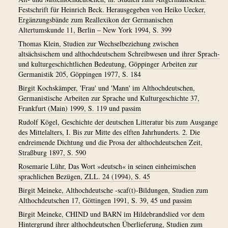
Festschrift für Heinrich Beck. Herausgegeben von Heiko Uecker,
Ergänzungsbände zum Reallexikon der Germanischen
Altertumskunde 11, Berlin – New York 1994, S. 399
Thomas Klein, Studien zur Wechselbeziehung zwischen
altsächsischem und althochdeutschem Schreibwesen und ihrer Sprach-
und kulturgeschichtlichen Bedeutung, Göppinger Arbeiten zur
Germanistik 205, Göppingen 1977, S. 184
Birgit Kochskämper, 'Frau' und 'Mann' im Althochdeutschen,
Germanistische Arbeiten zur Sprache und Kulturgeschichte 37,
Frankfurt (Main) 1999, S. 119 und passim
Rudolf Kögel, Geschichte der deutschen Litteratur bis zum Ausgange
des Mittelalters, I. Bis zur Mitte des elften Jahrhunderts. 2. Die
endreimende Dichtung und die Prosa der althochdeutschen Zeit,
Straßburg 1897, S. 590
Rosemarie Lühr, Das Wort »deutsch« in seinen einheimischen
sprachlichen Bezügen, ZLL. 24 (1994), S. 45
Birgit Meineke, Althochdeutsche -scaf(t)-Bildungen, Studien zum
Althochdeutschen 17, Göttingen 1991, S. 39, 45 und passim
Birgit Meineke, CHIND und BARN im Hildebrandslied vor dem
Hintergrund ihrer althochdeutschen Überlieferung, Studien zum