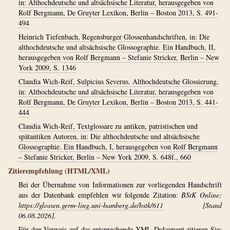
in: Althochdeutsche und altsächsische Literatur, herausgegeben von
Rolf Bergmann, De Gruyter Lexikon, Berlin – Boston 2013, S. 491-
494
Heinrich Tiefenbach, Regensburger Glossenhandschriften, in: Die
althochdeutsche und altsächsische Glossographie. Ein Handbuch, II,
herausgegeben von Rolf Bergmann – Stefanie Stricker, Berlin – New
York 2009, S. 1346
Claudia Wich-Reif, Sulpicius Severus. Althochdeutsche Glossierung,
in: Althochdeutsche und altsächsische Literatur, herausgegeben von
Rolf Bergmann, De Gruyter Lexikon, Berlin – Boston 2013, S. 441-
444
Claudia Wich-Reif, Textglossare zu antiken, patristischen und
spätantiken Autoren, in: Die althochdeutsche und altsächsische
Glossographie. Ein Handbuch, I, herausgegeben von Rolf Bergmann
– Stefanie Stricker, Berlin – New York 2009, S. 648f., 660
Zitierempfehlung (HTML/XML)
Bei der Übernahme von Informationen zur vorliegenden Handschrift
aus der Datenbank empfehlen wir folgende Zitation:
BStK Online:
https://glossen.germ-ling.uni-bamberg.de/bstk/611
[Stand
06.08.2026].
Für den Verweis auf das entsprechende XML-Dokument zitieren Sie: