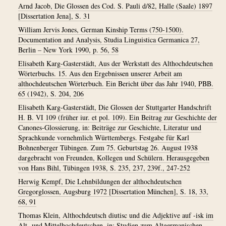
Arnd Jacob, Die Glossen des Cod. S. Pauli d/82, Halle (Saale) 1897
[Dissertation Jena], S. 31
William Jervis Jones, German Kinship Terms (750-1500).
Documentation and Analysis, Studia Linguistica Germanica 27,
Berlin – New York 1990, p. 56, 58
Elisabeth Karg-Gasterstädt, Aus der Werkstatt des Althochdeutschen
Wörterbuchs. 15. Aus den Ergebnissen unserer Arbeit am
althochdeutschen Wörterbuch. Ein Bericht über das Jahr 1940, PBB.
65 (1942), S. 204, 206
Elisabeth Karg-Gasterstädt, Die Glossen der Stuttgarter Handschrift
H. B. VI 109 (früher iur. et pol. 109). Ein Beitrag zur Geschichte der
Canones-Glossierung, in: Beiträge zur Geschichte, Literatur und
Sprachkunde vornehmlich Württembergs. Festgabe für Karl
Bohnenberger Tübingen. Zum 75. Geburtstag 26. August 1938
dargebracht von Freunden, Kollegen und Schülern. Herausgegeben
von Hans Bihl, Tübingen 1938, S. 235, 237, 239f., 247-252
Herwig Kempf, Die Lehnbildungen der althochdeutschen
Gregorglossen, Augsburg 1972 [Dissertation München], S. 18, 33,
68, 91
Thomas Klein, Althochdeutsch diutisc und die Adjektive auf -isk im
Alt- und Mittelhochdeutschen, in: Studien zum Altgermanischen.