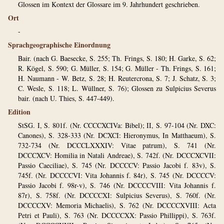
Glossen im Kontext der Glossare im 9. Jahrhundert geschrieben.
Ort
-
Sprachgeographische Einordnung
Bair. (nach G. Baesecke, S. 255; Th. Frings, S. 180; H. Garke, S. 62;
R. Kögel, S. 590; G. Müller, S. 154; G. Müller - Th. Frings, S. 161;
H. Naumann - W. Betz, S. 28; H. Reutercrona, S. 7; J. Schatz, S. 3;
C. Wesle, S. 118; L. Wüllner, S. 76); Glossen zu Sulpicius Severus
bair. (nach U. Thies, S. 447-449).
Edition
StSG. I, S. 801f. (Nr. CCCCXCIVa: Bibel); II, S. 97-104 (Nr. DXC:
Canones), S. 328-333 (Nr. DCXCI: Hieronymus, In Matthaeum), S.
732-734 (Nr. DCCCLXXXIV: Vitae patrum), S. 741 (Nr.
DCCCXCV: Homilia in Natali Andreae), S. 742f. (Nr. DCCCXCVII:
Passio Caeciliae), S. 745 (Nr. DCCCCV: Passio Jacobi f. 83v), S.
745f. (Nr. DCCCCVI: Vita Johannis f. 84r), S. 745 (Nr. DCCCCV:
Passio Jacobi f. 98r-v), S. 746 (Nr. DCCCCVIII: Vita Johannis f.
87r), S. 758f. (Nr. DCCCCXI: Sulpicius Severus), S. 760f. (Nr.
DCCCCXV: Memoria Michaelis), S. 762 (Nr. DCCCCXVIII: Acta
Petri et Pauli), S. 763 (Nr. DCCCCXX: Passio Phillippi), S. 763f.