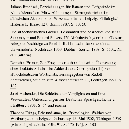
Juliane Brandsch, Bezeichnungen für Bauern und Hofgesinde im
Althochdeutschen. Mit 4 Abbildungen, Sitzungsberichte der
sächsischen Akademie der Wissenschaften zu Leipzig. Philologisch-
Historische Klasse 127, Berlin 1987, S. 10, 50
Die althochdeutschen Glossen. Gesammelt und bearbeitet von Elias
Steinmeyer und Eduard Sievers, IV. Alphabetisch geordnete Glossare.
Adespota Nachträge zu Band I-III. Handschriftenverzeichnis,
Unveränderter Nachdruck 1969, Dublin – Zürich 1898, S. 550f., Nr.
online
408
(
)
Dorothee Ertmer, Zur Frage einer althochdeutschen Übersetzung
eines Traktats Alkuins, in: Addenda und Corrigenda (III) zum
althochdeutschen Wortschatz, herausgegeben von Rudolf
Schützeichel, Studien zum Althochdeutschen 12, Göttingen 1991, S.
182
Josef Fasbender, Die Schlettstadter Vergilglossen und ihre
Verwandten, Untersuchungen zur Deutschen Sprachgeschichte 2,
Straßburg 1908, S. 54 und passim
Theodor Frings, Erle und aune, in: Etymologica. Walther von
Wartburg zum siebzigsten Geburtstag 18. Mai 1958, Tübingen 1958
[wiederabgedruckt in: PBB. 91, S. 175-194], S. 180