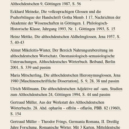
Althochdeutschen 9, Göttingen 1987, S. 56
Eckhard Meineke, Die volkssprachigen Glossen und die
Psalterbilingue der Handschrift Gotha Memb. I 17, Nachrichten der
Akademie der Wissenschaften in Göttingen. I. Philologisch-
Historische Klasse, Jahrgang 1993, Nr. 1, Göttingen 1993, S. 15
Heinz Mettke, Die althochdeutschen Aldhelmglossen, Jena 1957, S.
5, 40-43
Almut Mikeleitis-Winter, Der Bereich Nahrungszubereitung im
althochdeutschen Wortschatz. Onomasiologisch-semasiologische
Untersuchungen, Althochdeutsches Wörterbuch. Beiband, Berlin
2001, S. 339 und passim
Maria Mitscherling, Die althochdeutschen Hieronymusglossen, Jena
1980 [Maschinenschriftliche Dissertation], S. 9, 28, 38 und passim
Ulrich Möllmann, Die althochdeutschen Adjektive auf -sam, Studien
zum Althochdeutschen 24, Göttingen 1994, S. 44 und passim
Gertraud Müller, Aus der Werkstatt des Althochdeutschen
Wörterbuchs. 28. Ahd. opharôn – offrôn – offarôn, PBB. 82 (1960),
S. 154
Gertraud Müller – Theodor Frings, Germania Romana, II. Dreißig
Jahre Forschung. Romanische Wörter. Mit 3 Karten, Mitteldeutsche