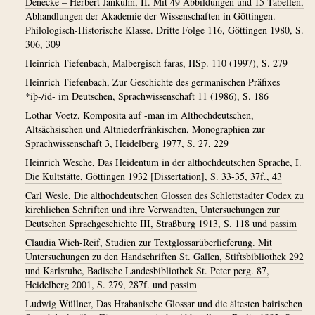
Denecke – Herbert Jankuhn, II. Mit 49 Abbildungen und 15 Tabellen,
Abhandlungen der Akademie der Wissenschaften in Göttingen.
Philologisch-Historische Klasse. Dritte Folge 116, Göttingen 1980, S.
306, 309
Heinrich Tiefenbach, Malbergisch faras, HSp. 110 (1997), S. 279
Heinrich Tiefenbach, Zur Geschichte des germanischen Präfixes
*iþ-/iđ- im Deutschen, Sprachwissenschaft 11 (1986), S. 186
Lothar Voetz, Komposita auf -man im Althochdeutschen,
Altsächsischen und Altniederfränkischen, Monographien zur
Sprachwissenschaft 3, Heidelberg 1977, S. 27, 229
Heinrich Wesche, Das Heidentum in der althochdeutschen Sprache, I.
Die Kultstätte, Göttingen 1932 [Dissertation], S. 33-35, 37f., 43
Carl Wesle, Die althochdeutschen Glossen des Schlettstadter Codex zu
kirchlichen Schriften und ihre Verwandten, Untersuchungen zur
Deutschen Sprachgeschichte III, Straßburg 1913, S. 118 und passim
Claudia Wich-Reif, Studien zur Textglossarüberlieferung. Mit
Untersuchungen zu den Handschriften St. Gallen, Stiftsbibliothek 292
und Karlsruhe, Badische Landesbibliothek St. Peter perg. 87,
Heidelberg 2001, S. 279, 287f. und passim
Ludwig Wüllner, Das Hrabanische Glossar und die ältesten bairischen