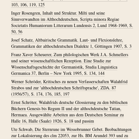
103, 106, 119, 125
Inger Rosengren, Inhalt und Struktur. Milti und seine
Sinnverwandten im Althochdeutschen, Scripta minora Regiae
Societatis Humaniorum Litterarum Lundensis 2, Lund 1968-1969, S.
50, 56
Josef Schatz, Altbairische Grammatik. Laut- und Flexionslehre,
Grammatiken der althochdeutschen Dialekte 1, Göttingen 1907, S. 3
Franz Xaver Scheuerer, Zum philologischen Werk J.A. Schmellers
und seiner wissenschaftlichen Rezeption. Eine Studie zur
Wissenschaftsgeschichte der Germanistik, Studia Linguistica
Germanica 37, Berlin – New York 1995, S. 134, 144
Werner Schröder, Kritisches zu neuen Verfasserschaften Walahfrid
Strabos und zur 'althochdeutschen Schriftsprache', ZDA. 87
(1956/57), S. 174, 176, 185, 197
Ernst Schröter, Walahfrids deutsche Glossierung zu den biblischen
Büchern Genesis bis Regum II und der althochdeutsche Tatian,
Hermaea. Ausgewählte Arbeiten aus dem Deutschen Seminar zu
Halle 16, Halle (Saale) 1926, S. 18 und passim
Ute Schwab, Die Sternrune im Wessobrunner Gebet. Beobachtungen
zur Lokalisierung des clm 22053, zur Hs. BM Arundel 393 und zu