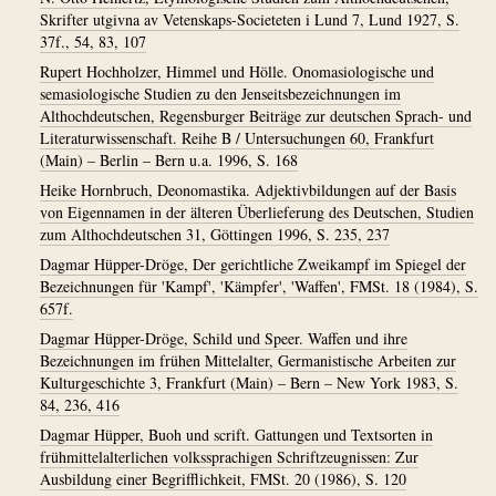
Skrifter utgivna av Vetenskaps-Societeten i Lund 7, Lund 1927, S.
37f., 54, 83, 107
Rupert Hochholzer, Himmel und Hölle. Onomasiologische und
semasiologische Studien zu den Jenseitsbezeichnungen im
Althochdeutschen, Regensburger Beiträge zur deutschen Sprach- und
Literaturwissenschaft. Reihe B / Untersuchungen 60, Frankfurt
(Main) – Berlin – Bern u.a. 1996, S. 168
Heike Hornbruch, Deonomastika. Adjektivbildungen auf der Basis
von Eigennamen in der älteren Überlieferung des Deutschen, Studien
zum Althochdeutschen 31, Göttingen 1996, S. 235, 237
Dagmar Hüpper-Dröge, Der gerichtliche Zweikampf im Spiegel der
Bezeichnungen für 'Kampf', 'Kämpfer', 'Waffen', FMSt. 18 (1984), S.
657f.
Dagmar Hüpper-Dröge, Schild und Speer. Waffen und ihre
Bezeichnungen im frühen Mittelalter, Germanistische Arbeiten zur
Kulturgeschichte 3, Frankfurt (Main) – Bern – New York 1983, S.
84, 236, 416
Dagmar Hüpper, Buoh und scrift. Gattungen und Textsorten in
frühmittelalterlichen volkssprachigen Schriftzeugnissen: Zur
Ausbildung einer Begrifflichkeit, FMSt. 20 (1986), S. 120