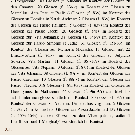
- Textglossare: 183 Glossen (f. 64r-80r) im Kontext der Glossen zu
den Canones; 20 Glossen (f. 83r-v) im Kontext der Glossen zu
Marcellus, Acta Petri et Pauli; 6 Glossen (f. 83v) im Kontext der
Glossen zu Homilia in Natali Andreae; 2 Glossen (f. 83v) im Kontext
der Glossen zur Passio Phillippi; 5 Glossen (f. 83v) im Kontext der
Glossen zur Passio Jacobi; 20 Glossen (f. 84r) im Kontext der
Glossen zur Vita Johannis; 38 Glossen (f. 84r-v) im Kontext der
Glossen zur Passio Simonis et Judae; 31 Glossen (f. 85r-86r) im
Kontext der Glossen zur Memoria Michaelis; 11 Glossen mit 22
Einzelwörtern (f. 86r-v) im Kontext der Glossen zu Sulpicius
Severus, Vita Martini; 11 Glossen (f. 86v-87r) im Kontext der
Glossen zur Vita Stephani; 3 Glossen (f. 87r) im Kontext der Glossen
zur Vita Johannis; 38 Glossen (f. 87r-v) im Kontext der Glossen zur
Passio Caeciliae; 13 Glossen (f. 88r-v) im Kontext der Glossen zur
Passio Theclae; 318 Glossen (f. 89r-95v) im Kontext der Glossen zu
Hieronymus, In Matthaeum; 44 Glossen (f. 96r-97r) zur Bibel; bis
auf 1 Interlinearglosse sämtlich im Kontext; 8 Glossen (f. 97r) im
Kontext der Glossen zu Aldhelm, De laudibus virginum; 5 Glossen
(f. 98r-v) im Kontext der Glossen zur Passio Jacobi und 127 Glossen
(f. 157v-164v) zu den Glossen zu den Vitae patrum; außer 1
Interlinear- und 1 Marginalglosse sämtlich im Kontext.
Zeit