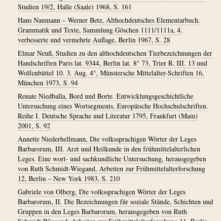
Studien 19/2, Halle (Saale) 1968, S. 161
Hans Naumann – Werner Betz, Althochdeutsches Elementarbuch.
Grammatik und Texte, Sammlung Göschen 1111/1111a, 4.
verbesserte und vermehrte Auflage, Berlin 1967, S. 28
Elmar Neuß, Studien zu den althochdeutschen Tierbezeichnungen der
Handschriften Paris lat. 9344, Berlin lat. 8° 73, Trier R. III. 13 und
Wolfenbüttel 10. 3. Aug. 4°, Münstersche Mittelalter-Schriften 16,
München 1973, S. 94
Renate Niedballa, Bord und Borte. Entwicklungsgeschichtliche
Untersuchung eines Wortsegments, Europäische Hochschulschriften.
Reihe I. Deutsche Sprache und Literatur 1795, Frankfurt (Main)
2001, S. 92
Annette Niederhellmann, Die volkssprachigen Wörter der Leges
Barbarorum, III. Arzt und Heilkunde in den frühmittelalterlichen
Leges. Eine wort- und sachkundliche Untersuchung, herausgegeben
von Ruth Schmidt-Wiegand, Arbeiten zur Frühmittelalterforschung
12, Berlin – New York 1983, S. 210
Gabriele von Olberg, Die volkssprachigen Wörter der Leges
Barbarorum, II. Die Bezeichnungen für soziale Stände, Schichten und
Gruppen in den Leges Barbarorum, herausgegeben von Ruth