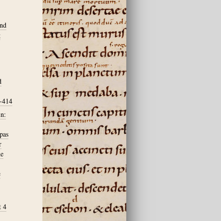
und
g
d
4-414
n:
pas
r
he
e
t 4