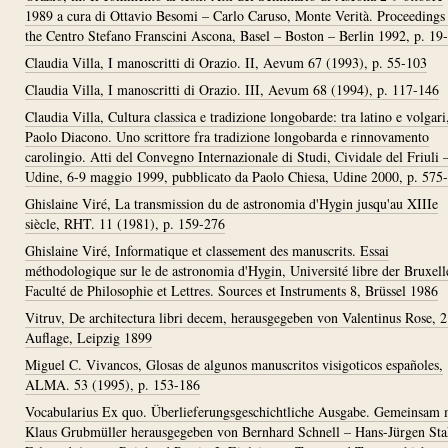
1989 a cura di Ottavio Besomi – Carlo Caruso, Monte Verità. Proceedings
the Centro Stefano Franscini Ascona, Basel – Boston – Berlin 1992, p. 19
Claudia Villa, I manoscritti di Orazio. II, Aevum 67 (1993), p. 55-103
Claudia Villa, I manoscritti di Orazio. III, Aevum 68 (1994), p. 117-146
Claudia Villa, Cultura classica e tradizione longobarde: tra latino e volgari,
Paolo Diacono. Uno scrittore fra tradizione longobarda e rinnovamento
carolingio. Atti del Convegno Internazionale di Studi, Cividale del Friuli 
Udine, 6-9 maggio 1999, pubblicato da Paolo Chiesa, Udine 2000, p. 575
Ghislaine Viré, La transmission du de astronomia d'Hygin jusqu'au XIIIe
siècle, RHT. 11 (1981), p. 159-276
Ghislaine Viré, Informatique et classement des manuscrits. Essai
méthodologique sur le de astronomia d'Hygin, Université libre der Bruxell
Faculté de Philosophie et Lettres. Sources et Instruments 8, Brüssel 1986
Vitruv, De architectura libri decem, herausgegeben von Valentinus Rose, 2
Auflage, Leipzig 1899
Miguel C. Vivancos, Glosas de algunos manuscritos visigoticos españoles,
ALMA. 53 (1995), p. 153-186
Vocabularius Ex quo. Überlieferungsgeschichtliche Ausgabe. Gemeinsam 
Klaus Grubmüller herausgegeben von Bernhard Schnell – Hans-Jürgen Sta