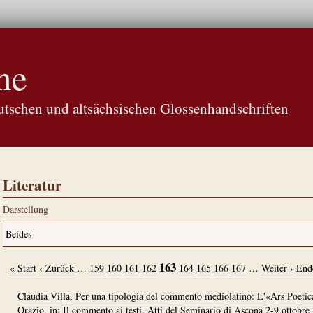
ne
tschen und altsächsischen Glossenhandschriften
Literatur
Darstellung
163
« Start
‹ Zurück
…
159
160
161
162
164
165
166
167
…
Weiter ›
End
Claudia Villa, Per una tipologia del commento mediolatino: L'«Ars Poetic
Orazio, in: Il commento ai testi. Atti del Seminario di Ascona 2-9 ottobre