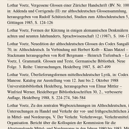
Lothar Voetz, Vergessene Glossen einer Züricher Handschrift (BV. Nr. 100
in: Addenda und Corrigenda (II) zur althochdeutschen Glossensammlung,
herausgegeben von Rudolf Schützeichel, Studien zum Althochdeutschen 5,
Göttingen 1985, S. 124-126
Lothar Voetz, Formen der Kürzung in einigen alemannischen Denkmälern
achten und neunten Jahrhunderts, Sprachwissenschaft 12 (1987), S. 166-1
Lothar Voetz, Neuedition der althochdeutschen Glossen des Codex Sangall
70, in: Althochdeutsch. In Verbindung mit Herbert Kolb – Klaus Matzel –
Stackmann herausgegeben von Rolf Bergmann – Heinrich Tiefenbach – L
Voetz, I. Grammatik. Glossen und Texte, Germanische Bibliothek. Neue
Folge. 3. Reihe: Untersuchungen, Heidelberg 1987, S. 467-499
Lothar Voetz, Überlieferungsformen mittelhochdeutscher Lyrik, in: Codex
Manesse. Katalog zur Ausstellung vom 12. Juni bis 2. Oktober 1988
Universitätsbibliothek Heidelberg, herausgegeben von Elmar Mittler –
Winfried Werner, Heidelberger Bibliotheksschriften 30, 2., verbesserte
Auflage, Heidelberg 1988, S. 224-274, 546-584
Lothar Voetz, Zu den zentralen Wegbezeichnungen im Althochdeutschen, i
Untersuchungen zu Handel und Verkehr der vor- und frühgeschichtlichen 
in Mittel- und Nordeuropa, V. Der Verkehr. Verkehrswege, Verkehrsmittel
Organisation. Bericht über die Kolloquien der Kommission für die
Altertumskunde Mittel- und Nordeuropas in den Jahren 1980 bis 1983. Mi