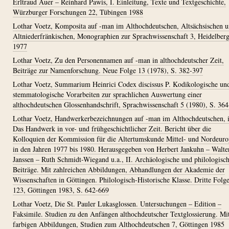
Erltraud Auer – Reinhard Pawis, I. Einleitung, Texte und Textgeschichte,
Würzburger Forschungen 22, Tübingen 1988
Lothar Voetz, Komposita auf -man im Althochdeutschen, Altsächsischen 
Altniederfränkischen, Monographien zur Sprachwissenschaft 3, Heidelber
1977
Lothar Voetz, Zu den Personennamen auf -man in althochdeutscher Zeit,
Beiträge zur Namenforschung. Neue Folge 13 (1978), S. 382-397
Lothar Voetz, Summarium Heinrici Codex discissus P. Kodikologische un
stemmatologische Vorarbeiten zur sprachlichen Auswertung einer
althochdeutschen Glossenhandschrift, Sprachwissenschaft 5 (1980), S. 36
Lothar Voetz, Handwerkerbezeichnungen auf -man im Althochdeutschen, i
Das Handwerk in vor- und frühgeschichtlicher Zeit. Bericht über die
Kolloquien der Kommission für die Altertumskunde Mittel- und Nordeuro
in den Jahren 1977 bis 1980. Herausgegeben von Herbert Jankuhn – Walte
Janssen – Ruth Schmidt-Wiegand u.a., II. Archäologische und philologisc
Beiträge. Mit zahlreichen Abbildungen, Abhandlungen der Akademie der
Wissenschaften in Göttingen. Philologisch-Historische Klasse. Dritte Folg
123, Göttingen 1983, S. 642-669
Lothar Voetz, Die St. Pauler Lukasglossen. Untersuchungen – Edition –
Faksimile. Studien zu den Anfängen althochdeutscher Textglossierung. Mi
farbigen Abbildungen, Studien zum Althochdeutschen 7, Göttingen 1985