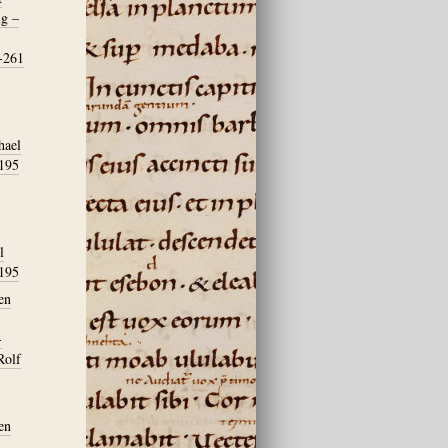
ig –
9-261
hael
-195
l
-195
en
-
Rolf
en