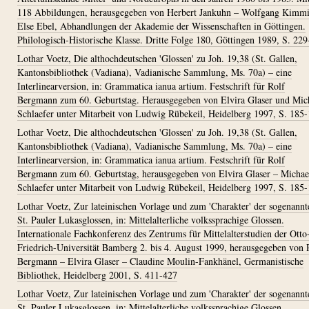
118 Abbildungen, herausgegeben von Herbert Jankuhn – Wolfgang Kimm
Else Ebel, Abhandlungen der Akademie der Wissenschaften in Göttingen.
Philologisch-Historische Klasse. Dritte Folge 180, Göttingen 1989, S. 22
Lothar Voetz, Die althochdeutschen 'Glossen' zu Joh. 19,38 (St. Gallen,
Kantonsbibliothek (Vadiana), Vadianische Sammlung, Ms. 70a) – eine
Interlinearversion, in: Grammatica ianua artium. Festschrift für Rolf
Bergmann zum 60. Geburtstag. Herausgegeben von Elvira Glaser und Mic
Schlaefer unter Mitarbeit von Ludwig Rübekeil, Heidelberg 1997, S. 185
Lothar Voetz, Die althochdeutschen 'Glossen' zu Joh. 19,38 (St. Gallen,
Kantonsbibliothek (Vadiana), Vadianische Sammlung, Ms. 70a) – eine
Interlinearversion, in: Grammatica ianua artium. Festschrift für Rolf
Bergmann zum 60. Geburtstag, herausgegeben von Elvira Glaser – Michae
Schlaefer unter Mitarbeit von Ludwig Rübekeil, Heidelberg 1997, S. 185
Lothar Voetz, Zur lateinischen Vorlage und zum 'Charakter' der sogenannt
St. Pauler Lukasglossen, in: Mittelalterliche volkssprachige Glossen.
Internationale Fachkonferenz des Zentrums für Mittelalterstudien der Otto
Friedrich-Universität Bamberg 2. bis 4. August 1999, herausgegeben von 
Bergmann – Elvira Glaser – Claudine Moulin-Fankhänel, Germanistische
Bibliothek, Heidelberg 2001, S. 411-427
Lothar Voetz, Zur lateinischen Vorlage und zum 'Charakter' der sogenannt
St. Pauler Lukasglossen, in: Mittelalterliche volkssprachige Glossen.