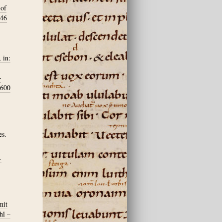
 of
-46
 in:
–
-600
es.
.
mit
hl –