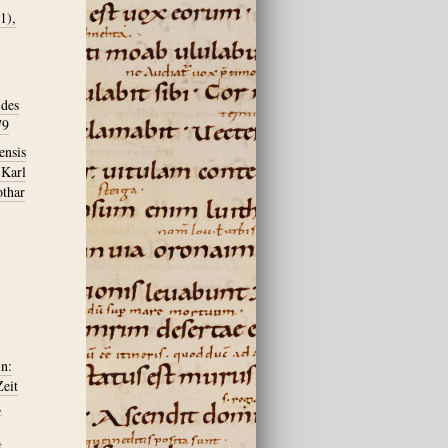
1),
 des
79
ensis
 Karl
othar
n:
Zeit
,
t