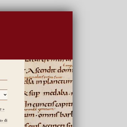
e »
a» di