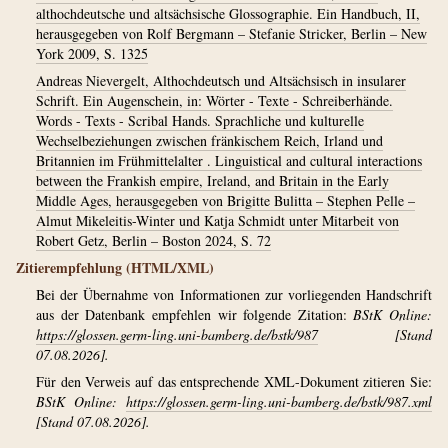
althochdeutsche und altsächsische Glossographie. Ein Handbuch, II,
herausgegeben von Rolf Bergmann – Stefanie Stricker, Berlin – New
York 2009, S. 1325
Andreas Nievergelt, Althochdeutsch und Altsächsisch in insularer
Schrift. Ein Augenschein, in: Wörter - Texte - Schreiberhände.
Words - Texts - Scribal Hands. Sprachliche und kulturelle
Wechselbeziehungen zwischen fränkischem Reich, Irland und
Britannien im Frühmittelalter . Linguistical and cultural interactions
between the Frankish empire, Ireland, and Britain in the Early
Middle Ages, herausgegeben von Brigitte Bulitta – Stephen Pelle –
Almut Mikeleitis-Winter und Katja Schmidt unter Mitarbeit von
Robert Getz, Berlin – Boston 2024, S. 72
Zitierempfehlung (HTML/XML)
Bei der Übernahme von Informationen zur vorliegenden Handschrift
aus der Datenbank empfehlen wir folgende Zitation:
BStK Online:
https://glossen.germ-ling.uni-bamberg.de/bstk/987
[Stand
07.08.2026].
Für den Verweis auf das entsprechende XML-Dokument zitieren Sie:
BStK Online:
https://glossen.germ-ling.uni-bamberg.de/bstk/987.xml
[Stand 07.08.2026].