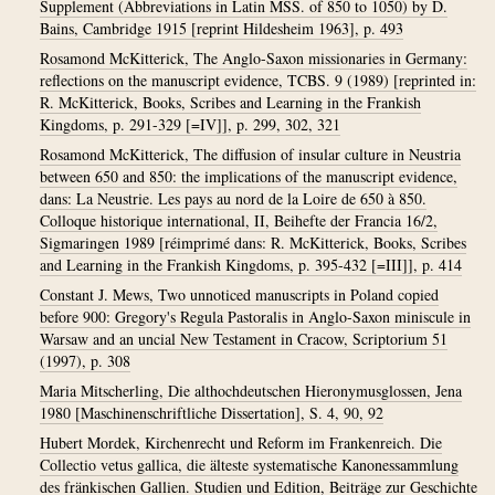
Supplement (Abbreviations in Latin MSS. of 850 to 1050) by D.
Bains, Cambridge 1915 [reprint Hildesheim 1963], p. 493
Rosamond McKitterick, The Anglo-Saxon missionaries in Germany:
reflections on the manuscript evidence, TCBS. 9 (1989) [reprinted in:
R. McKitterick, Books, Scribes and Learning in the Frankish
Kingdoms, p. 291-329 [=IV]], p. 299, 302, 321
Rosamond McKitterick, The diffusion of insular culture in Neustria
between 650 and 850: the implications of the manuscript evidence,
dans: La Neustrie. Les pays au nord de la Loire de 650 à 850.
Colloque historique international, II, Beihefte der Francia 16/2,
Sigmaringen 1989 [réimprimé dans: R. McKitterick, Books, Scribes
and Learning in the Frankish Kingdoms, p. 395-432 [=III]], p. 414
Constant J. Mews, Two unnoticed manuscripts in Poland copied
before 900: Gregory's Regula Pastoralis in Anglo-Saxon miniscule in
Warsaw and an uncial New Testament in Cracow, Scriptorium 51
(1997), p. 308
Maria Mitscherling, Die althochdeutschen Hieronymusglossen, Jena
1980 [Maschinenschriftliche Dissertation], S. 4, 90, 92
Hubert Mordek, Kirchenrecht und Reform im Frankenreich. Die
Collectio vetus gallica, die älteste systematische Kanonessammlung
des fränkischen Gallien. Studien und Edition, Beiträge zur Geschichte