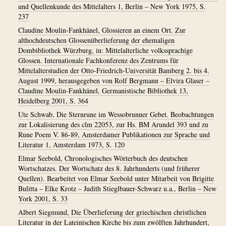
und Quellenkunde des Mittelalters 1, Berlin – New York 1975, S.
237
Claudine Moulin-Fankhänel, Glossieren an einem Ort. Zur
althochdeutschen Glossenüberlieferung der ehemaligen
Dombibliothek Würzburg, in: Mittelalterliche volkssprachige
Glossen. Internationale Fachkonferenz des Zentrums für
Mittelalterstudien der Otto-Friedrich-Universität Bamberg 2. bis 4.
August 1999, herausgegeben von Rolf Bergmann – Elvira Glaser –
Claudine Moulin-Fankhänel, Germanistische Bibliothek 13,
Heidelberg 2001, S. 364
Ute Schwab, Die Sternrune im Wessobrunner Gebet. Beobachtungen
zur Lokalisierung des clm 22053, zur Hs. BM Arundel 393 und zu
Rune Poem V. 86-89, Amsterdamer Publikationen zur Sprache und
Literatur 1, Amsterdam 1973, S. 120
Elmar Seebold, Chronologisches Wörterbuch des deutschen
Wortschatzes. Der Wortschatz des 8. Jahrhunderts (und früherer
Quellen). Bearbeitet von Elmar Seebold unter Mitarbeit von Brigitte
Bulitta – Elke Krotz – Judith Stieglbauer-Schwarz u.a., Berlin – New
York 2001, S. 33
Albert Siegmund, Die Überlieferung der griechischen christlichen
Literatur in der Lateinischen Kirche bis zum zwölften Jahrhundert,