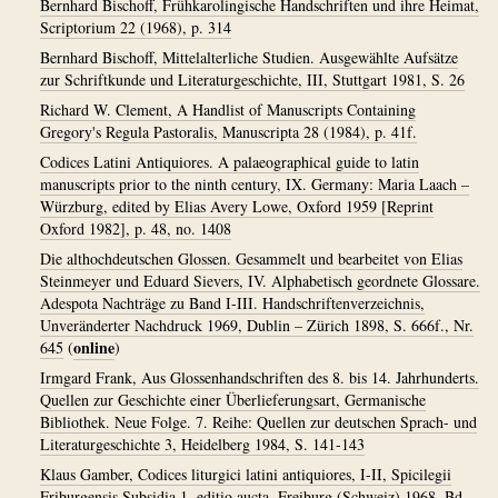
Bernhard Bischoff, Frühkarolingische Handschriften und ihre Heimat,
Scriptorium 22 (1968), p. 314
Bernhard Bischoff, Mittelalterliche Studien. Ausgewählte Aufsätze
zur Schriftkunde und Literaturgeschichte, III, Stuttgart 1981, S. 26
Richard W. Clement, A Handlist of Manuscripts Containing
Gregory's Regula Pastoralis, Manuscripta 28 (1984), p. 41f.
Codices Latini Antiquiores. A palaeographical guide to latin
manuscripts prior to the ninth century, IX. Germany: Maria Laach –
Würzburg, edited by Elias Avery Lowe, Oxford 1959 [Reprint
Oxford 1982], p. 48, no. 1408
Die althochdeutschen Glossen. Gesammelt und bearbeitet von Elias
Steinmeyer und Eduard Sievers, IV. Alphabetisch geordnete Glossare.
Adespota Nachträge zu Band I-III. Handschriftenverzeichnis,
Unveränderter Nachdruck 1969, Dublin – Zürich 1898, S. 666f., Nr.
online
645
(
)
Irmgard Frank, Aus Glossenhandschriften des 8. bis 14. Jahrhunderts.
Quellen zur Geschichte einer Überlieferungsart, Germanische
Bibliothek. Neue Folge. 7. Reihe: Quellen zur deutschen Sprach- und
Literaturgeschichte 3, Heidelberg 1984, S. 141-143
Klaus Gamber, Codices liturgici latini antiquiores, I-II, Spicilegii
Friburgensis Subsidia 1, editio aucta, Freiburg (Schweiz) 1968, Bd.