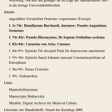
Würzburg; von dort aus gelangte sie im Zuge der Säkularisation 1803
in die dortige Universitätsbibliothek.
Inhalte
ungezähltes Vorsatzblatt Orationes vespertinates (Exzerpt)
f. 1r-74r: Homiliarum Burchardi, darunter: Pseudo-Augustinus,
Sermones
f. 74v-82r: Pseudo-Hieronymus, De Septem Ordinibus ecclesiae
f. 82r-84r: Caesarius von Arles, Canones
f. 84r-93v: Epistola Titi discipuli Pauli De disposicione sanctimonii
f. 93v-96r: Epistola Sancti Iohannis episcopi Constantinopolitani ad
Eutrophium
f. 96r-99v: Passio Cristofari
f. 99v: Federproben.
Links
Handschriftencensus
Manuscripta Mediaevalia
Mirabile. Digital Archives for Medieval Culture.
Literatur zur Handschrift: Stand des Katalogs 2005