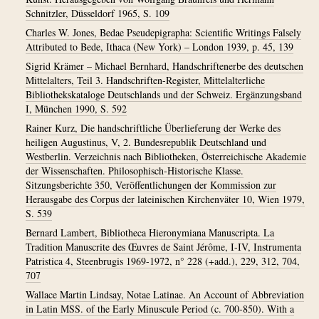
Schnitzler, Düsseldorf 1965, S. 109
Charles W. Jones, Bedae Pseudepigrapha: Scientific Writings Falsely
Attributed to Bede, Ithaca (New York) – London 1939, p. 45, 139
Sigrid Krämer – Michael Bernhard, Handschriftenerbe des deutschen
Mittelalters, Teil 3. Handschriften-Register, Mittelalterliche
Bibliothekskataloge Deutschlands und der Schweiz. Ergänzungsband
I, München 1990, S. 592
Rainer Kurz, Die handschriftliche Überlieferung der Werke des
heiligen Augustinus, V, 2. Bundesrepublik Deutschland und
Westberlin. Verzeichnis nach Bibliotheken, Österreichische Akademie
der Wissenschaften. Philosophisch-Historische Klasse.
Sitzungsberichte 350, Veröffentlichungen der Kommission zur
Herausgabe des Corpus der lateinischen Kirchenväter 10, Wien 1979,
S. 539
Bernard Lambert, Bibliotheca Hieronymiana Manuscripta. La
Tradition Manuscrite des Œuvres de Saint Jérôme, I-IV, Instrumenta
Patristica 4, Steenbrugis 1969-1972, n° 228 (+add.), 229, 312, 704,
707
Wallace Martin Lindsay, Notae Latinae. An Account of Abbreviation
in Latin MSS. of the Early Minuscule Period (c. 700-850). With a