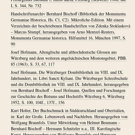
I, S. 344, Nr. 732
Handschriftenarchiv Bernhard Bischoff (Bibliothek der Monumenta
Germaniae Historica, Hs. C1, C2). Mikrofiche-Edition. Mit einem
Verzeichnis der beschriebenen Handschriften von Zdenka Stoklasková
– Marcus Stumpf, herausgegeben von Arno Mentzel-Reuters,
Monumenta Germaniae historica. Hilfsmittel 16, München 1997, S.
90
Josef Hofmann, Altenglische und althochdeutsche Glossen aus
Würzburg und dem weiteren angelsächsischen Missionsgebiet, PBB.
85 (1963), S. 33, 67, 117
Josef Hofmann, Die Würzburger Dombibliothek im VIII. und IX.
Jahrhundert, in: Libri Sancti Kyliani. Die Würzburger Schreibschule
und die Dombibliothek im VIII. und IX. Jahrhundert, herausgegeben
von Bernhard Bischoff – Josef Hofmann, Quellen und Forschungen
zur Geschichte des Bistums und Hochstifts Würzburg 6, Würzburg
1952, S. 100, 104f., 137f., 156
Kurt Holter, Der Buchschmuck in Süddeutschland und Oberitalien,
in: Karl der Große. Lebenswerk und Nachleben. Herausgegeben von
Wolfgang Braunfels. Unter Mitwirkung von Helmut Beumann –
Bernhard Bischoff – Hermann Schnitzler u.a., III. Karolingische
Kunst. Herausgegeben von Wolfgang Braunfels und Hermann