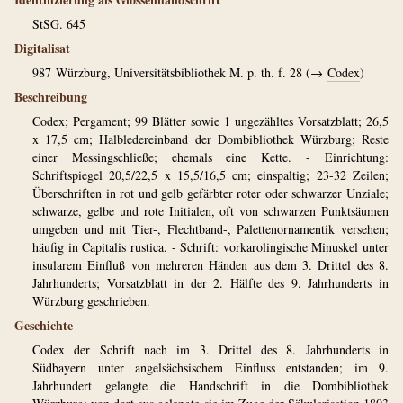
StSG. 645
Digitalisat
987
Würzburg, Universitätsbibliothek M. p. th. f. 28 (→
Codex
)
Beschreibung
Codex; Pergament; 99 Blätter sowie 1 ungezähltes Vorsatzblatt; 26,5
x 17,5 cm; Halbledereinband der Dombibliothek Würzburg; Reste
einer Messingschließe; ehemals eine Kette. - Einrichtung:
Schriftspiegel 20,5/22,5 x 15,5/16,5 cm; einspaltig; 23-32 Zeilen;
Überschriften in rot und gelb gefärbter roter oder schwarzer Unziale;
schwarze, gelbe und rote Initialen, oft von schwarzen Punktsäumen
umgeben und mit Tier-, Flechtband-, Palettenornamentik versehen;
häufig in Capitalis rustica. - Schrift: vorkarolingische Minuskel unter
insularem Einfluß von mehreren Händen aus dem 3. Drittel des 8.
Jahrhunderts; Vorsatzblatt in der 2. Hälfte des 9. Jahrhunderts in
Würzburg geschrieben.
Geschichte
Codex der Schrift nach im 3. Drittel des 8. Jahrhunderts in
Südbayern unter angelsächsischem Einfluss entstanden; im 9.
Jahrhundert gelangte die Handschrift in die Dombibliothek