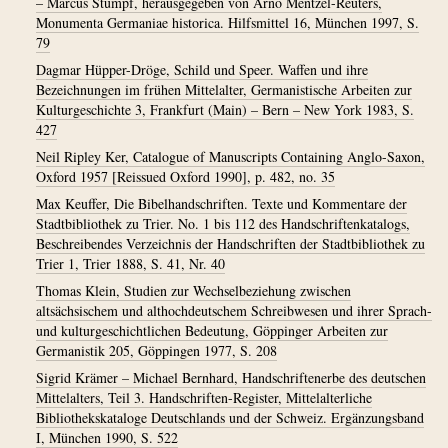
– Marcus Stumpf, herausgegeben von Arno Mentzel-Reuters,
Monumenta Germaniae historica. Hilfsmittel 16, München 1997, S.
79
Dagmar Hüpper-Dröge, Schild und Speer. Waffen und ihre
Bezeichnungen im frühen Mittelalter, Germanistische Arbeiten zur
Kulturgeschichte 3, Frankfurt (Main) – Bern – New York 1983, S.
427
Neil Ripley Ker, Catalogue of Manuscripts Containing Anglo-Saxon,
Oxford 1957 [Reissued Oxford 1990], p. 482, no. 35
Max Keuffer, Die Bibelhandschriften. Texte und Kommentare der
Stadtbibliothek zu Trier. No. 1 bis 112 des Handschriftenkatalogs,
Beschreibendes Verzeichnis der Handschriften der Stadtbibliothek zu
Trier 1, Trier 1888, S. 41, Nr. 40
Thomas Klein, Studien zur Wechselbeziehung zwischen
altsächsischem und althochdeutschem Schreibwesen und ihrer Sprach-
und kulturgeschichtlichen Bedeutung, Göppinger Arbeiten zur
Germanistik 205, Göppingen 1977, S. 208
Sigrid Krämer – Michael Bernhard, Handschriftenerbe des deutschen
Mittelalters, Teil 3. Handschriften-Register, Mittelalterliche
Bibliothekskataloge Deutschlands und der Schweiz. Ergänzungsband
I, München 1990, S. 522