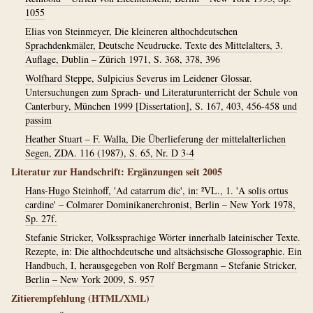
1055
Elias von Steinmeyer, Die kleineren althochdeutschen
Sprachdenkmäler, Deutsche Neudrucke. Texte des Mittelalters, 3.
Auflage, Dublin – Zürich 1971, S. 368, 378, 396
Wolfhard Steppe, Sulpicius Severus im Leidener Glossar.
Untersuchungen zum Sprach- und Literaturunterricht der Schule von
Canterbury, München 1999 [Dissertation], S. 167, 403, 456-458 und
passim
Heather Stuart – F. Walla, Die Überlieferung der mittelalterlichen
Segen, ZDA. 116 (1987), S. 65, Nr. D 3-4
Literatur zur Handschrift: Ergänzungen seit 2005
Hans-Hugo Steinhoff, 'Ad catarrum dic', in: ²VL., 1. 'A solis ortus
cardine' – Colmarer Dominikanerchronist, Berlin – New York 1978,
Sp. 27f.
Stefanie Stricker, Volkssprachige Wörter innerhalb lateinischer Texte.
Rezepte, in: Die althochdeutsche und altsächsische Glossographie. Ein
Handbuch, I, herausgegeben von Rolf Bergmann – Stefanie Stricker,
Berlin – New York 2009, S. 957
Zitierempfehlung (HTML/XML)