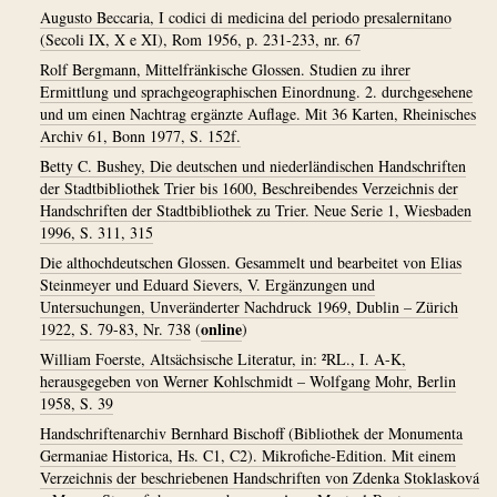
Augusto Beccaria, I codici di medicina del periodo presalernitano
(Secoli IX, X e XI), Rom 1956, p. 231-233, nr. 67
Rolf Bergmann, Mittelfränkische Glossen. Studien zu ihrer
Ermittlung und sprachgeographischen Einordnung. 2. durchgesehene
und um einen Nachtrag ergänzte Auflage. Mit 36 Karten, Rheinisches
Archiv 61, Bonn 1977, S. 152f.
Betty C. Bushey, Die deutschen und niederländischen Handschriften
der Stadtbibliothek Trier bis 1600, Beschreibendes Verzeichnis der
Handschriften der Stadtbibliothek zu Trier. Neue Serie 1, Wiesbaden
1996, S. 311, 315
Die althochdeutschen Glossen. Gesammelt und bearbeitet von Elias
Steinmeyer und Eduard Sievers, V. Ergänzungen und
Untersuchungen, Unveränderter Nachdruck 1969, Dublin – Zürich
online
1922, S. 79-83, Nr. 738
(
)
William Foerste, Altsächsische Literatur, in: ²RL., I. A-K,
herausgegeben von Werner Kohlschmidt – Wolfgang Mohr, Berlin
1958, S. 39
Handschriftenarchiv Bernhard Bischoff (Bibliothek der Monumenta
Germaniae Historica, Hs. C1, C2). Mikrofiche-Edition. Mit einem
Verzeichnis der beschriebenen Handschriften von Zdenka Stoklasková