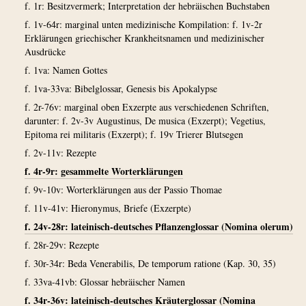
f. 1r: Besitzvermerk; Interpretation der hebräischen Buchstaben
f. 1v-64r: marginal unten medizinische Kompilation: f. 1v-2r
Erklärungen griechischer Krankheitsnamen und medizinischer
Ausdrücke
f. 1va: Namen Gottes
f. 1va-33va: Bibelglossar, Genesis bis Apokalypse
f. 2r-76v: marginal oben Exzerpte aus verschiedenen Schriften,
darunter: f. 2v-3v Augustinus, De musica (Exzerpt); Vegetius,
Epitoma rei militaris (Exzerpt); f. 19v Trierer Blutsegen
f. 2v-11v: Rezepte
f. 4r-9r: gesammelte Worterklärungen
f. 9v-10v: Worterklärungen aus der Passio Thomae
f. 11v-41v: Hieronymus, Briefe (Exzerpte)
f. 24v-28r: lateinisch-deutsches Pflanzenglossar (Nomina olerum)
f. 28r-29v: Rezepte
f. 30r-34r: Beda Venerabilis, De temporum ratione (Kap. 30, 35)
f. 33va-41vb: Glossar hebräischer Namen
f. 34r-36v: lateinisch-deutsches Kräuterglossar (Nomina