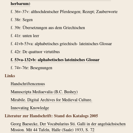
herbarum)
f. 36v-37v: althochdeutscher Pferdesegen; Rezept; Zauberworte
f. 38r: Segen
f. 39r: Übersetzungen aus dem Griechischen
f. 41r: unten leer
f. 41vb-53va: alphabetisches griechisch- lateinisches Glossar
f. 42r: De quattuor virtutibus
f. 53va-132vb: alphabetisches lateinisches Glossar
f. 74v-76r: Besegnungen
Links
Handschriftencensus
Manuscripta Mediaevalia (B.C. Bushey)
Mirabile. Digital Archives for Medieval Culture.
Innovating Knowledge
Literatur zur Handschrift: Stand des Katalogs 2005
Georg Baesecke, Der Vocabularius Sti. Galli in der angelsächsischen
Mission. Mit 44 Tafeln, Halle (Saale) 1933, S. 72