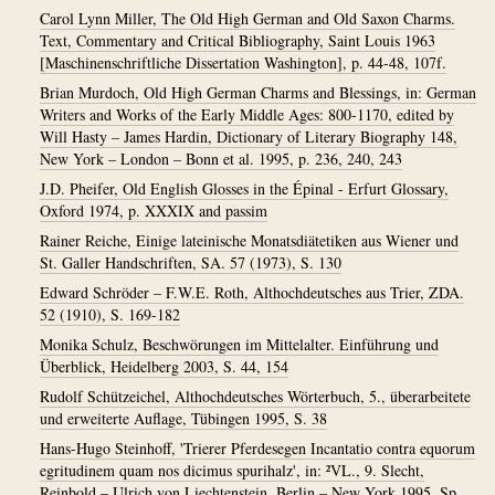
Carol Lynn Miller, The Old High German and Old Saxon Charms.
Text, Commentary and Critical Bibliography, Saint Louis 1963
[Maschinenschriftliche Dissertation Washington], p. 44-48, 107f.
Brian Murdoch, Old High German Charms and Blessings, in: German
Writers and Works of the Early Middle Ages: 800-1170, edited by
Will Hasty – James Hardin, Dictionary of Literary Biography 148,
New York – London – Bonn et al. 1995, p. 236, 240, 243
J.D. Pheifer, Old English Glosses in the Épinal - Erfurt Glossary,
Oxford 1974, p. XXXIX and passim
Rainer Reiche, Einige lateinische Monatsdiätetiken aus Wiener und
St. Galler Handschriften, SA. 57 (1973), S. 130
Edward Schröder – F.W.E. Roth, Althochdeutsches aus Trier, ZDA.
52 (1910), S. 169-182
Monika Schulz, Beschwörungen im Mittelalter. Einführung und
Überblick, Heidelberg 2003, S. 44, 154
Rudolf Schützeichel, Althochdeutsches Wörterbuch, 5., überarbeitete
und erweiterte Auflage, Tübingen 1995, S. 38
Hans-Hugo Steinhoff, 'Trierer Pferdesegen Incantatio contra equorum
egritudinem quam nos dicimus spurihalz', in: ²VL., 9. Slecht,
Reinbold – Ulrich von Liechtenstein, Berlin – New York 1995, Sp.