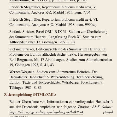
Friedrich Stegmüller, Repertorium biblicum medii aevi, V.
Commentaria. Auctores R-Z, Madrid 1955, num. 7704
Friedrich Stegmüller, Repertorium biblicum medii aevi, VI.
Commentaria. Anonyma A-O, Madrid 1958, num. 9990sq.
Stefanie Stricker, Basel ÖBU. B IX 31. Studien zur Überlieferung
des Summarium Heinrici. Langfassung Buch XI, Studien zum
Althochdeutschen 13, Göttingen 1989, S. 68
Stefanie Stricker, Editionsprobleme des Summarium Heinrici, in:
Probleme der Edition althochdeutscher Texte. Herausgegeben von
Rolf Bergmann. Mit 17 Abbildungen, Studien zum Althochdeutschen
19, Göttingen 1993, S. 41, 43
Werner Wegstein, Studien zum ›Summarium Heinrici‹. Die
Darmstädter Handschrift 6. Werkentstehung, Textüberlieferung,
Edition, Texte und Textgeschichte. Würzburger Forschungen 9,
Tübingen 1985, S. 86
Zitierempfehlung (HTML/XML)
Bei der Übernahme von Informationen zur vorliegenden Handschrift
aus der Datenbank empfehlen wir folgende Zitation:
BStK Online:
https://glossen.germ-ling.uni-bamberg.de/bstk/694
[Stand