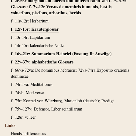
f. 2r-66r marginal am oberen und unteren Rand von f. 7v-37v:
Glossare: f. 7v-12r Versus de membris humanis, bestiis,
volucribus, piscibus, arboribus, herbis
f. 11r-12r: Herbarium
f. 12r-13r: Kräuterglossar
f. 13r-14r: Lapidarium
f. 14r-15r: kalendarische Notiz
f. 16v-21r: Summarium Heinrici (Fassung B: Auszüge)
f. 22v-37v: alphabetische Glossare
f. 66va-72va: De nominibus hebraicis; 72va-74ra Expositio orationis
dominicae
f. 74ra-va: Meditationes
f. 74vb: Merkverse
f. 75r: Konrad von Würzburg, Marienlob (deutsch); Predigt
f. 75v-127v: Defensor, Liber scintillarum
f. 128r, v: leer
Links
Handschriftencensus