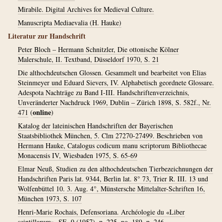
Mirabile. Digital Archives for Medieval Culture.
Manuscripta Mediaevalia (H. Hauke)
Literatur zur Handschrift
Peter Bloch – Hermann Schnitzler, Die ottonische Kölner
Malerschule, II. Textband, Düsseldorf 1970, S. 21
Die althochdeutschen Glossen. Gesammelt und bearbeitet von Elias
Steinmeyer und Eduard Sievers, IV. Alphabetisch geordnete Glossare.
Adespota Nachträge zu Band I-III. Handschriftenverzeichnis,
Unveränderter Nachdruck 1969, Dublin – Zürich 1898, S. 582f., Nr.
online
471
(
)
Katalog der lateinischen Handschriften der Bayerischen
Staatsbibliothek München, 5. Clm 27270-27499. Beschrieben von
Hermann Hauke, Catalogus codicum manu scriptorum Bibliothecae
Monacensis IV, Wiesbaden 1975, S. 65-69
Elmar Neuß, Studien zu den althochdeutschen Tierbezeichnungen der
Handschriften Paris lat. 9344, Berlin lat. 8° 73, Trier R. III. 13 und
Wolfenbüttel 10. 3. Aug. 4°, Münstersche Mittelalter-Schriften 16,
München 1973, S. 107
Henri-Marie Rochais, Defensoriana. Archéologie du «Liber
scintillarum», SE. 9 (1957), p. 225, no. 189, p. 246