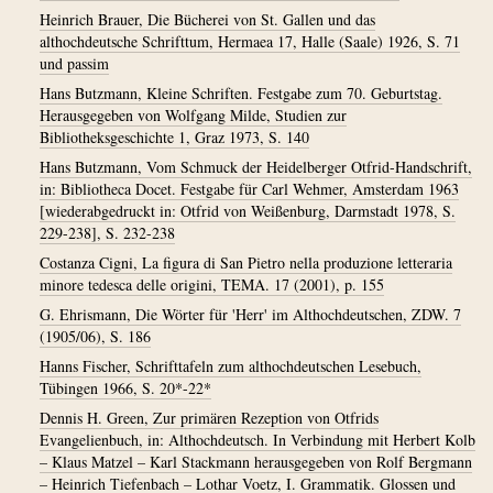
Heinrich Brauer, Die Bücherei von St. Gallen und das
althochdeutsche Schrifttum, Hermaea 17, Halle (Saale) 1926, S. 71
und passim
Hans Butzmann, Kleine Schriften. Festgabe zum 70. Geburtstag.
Herausgegeben von Wolfgang Milde, Studien zur
Bibliotheksgeschichte 1, Graz 1973, S. 140
Hans Butzmann, Vom Schmuck der Heidelberger Otfrid-Handschrift,
in: Bibliotheca Docet. Festgabe für Carl Wehmer, Amsterdam 1963
[wiederabgedruckt in: Otfrid von Weißenburg, Darmstadt 1978, S.
229-238], S. 232-238
Costanza Cigni, La figura di San Pietro nella produzione letteraria
minore tedesca delle origini, TEMA. 17 (2001), p. 155
G. Ehrismann, Die Wörter für 'Herr' im Althochdeutschen, ZDW. 7
(1905/06), S. 186
Hanns Fischer, Schrifttafeln zum althochdeutschen Lesebuch,
Tübingen 1966, S. 20*-22*
Dennis H. Green, Zur primären Rezeption von Otfrids
Evangelienbuch, in: Althochdeutsch. In Verbindung mit Herbert Kolb
– Klaus Matzel – Karl Stackmann herausgegeben von Rolf Bergmann
– Heinrich Tiefenbach – Lothar Voetz, I. Grammatik. Glossen und