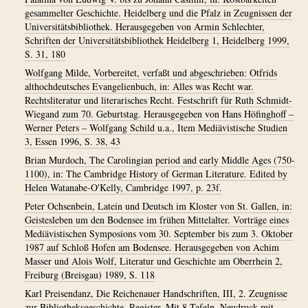
gesammelter Geschichte. Heidelberg und die Pfalz in Zeugnissen der
Universitätsbibliothek. Herausgegeben von Armin Schlechter,
Schriften der Universitätsbibliothek Heidelberg 1, Heidelberg 1999,
S. 31, 180
Wolfgang Milde, Vorbereitet, verfaßt und abgeschrieben: Otfrids
althochdeutsches Evangelienbuch, in: Alles was Recht war.
Rechtsliteratur und literarisches Recht. Festschrift für Ruth Schmidt-
Wiegand zum 70. Geburtstag. Herausgegeben von Hans Höfinghoff –
Werner Peters – Wolfgang Schild u.a., Item Mediävistische Studien
3, Essen 1996, S. 38, 43
Brian Murdoch, The Carolingian period and early Middle Ages (750-
1100), in: The Cambridge History of German Literature. Edited by
Helen Watanabe-O'Kelly, Cambridge 1997, p. 23f.
Peter Ochsenbein, Latein und Deutsch im Kloster von St. Gallen, in:
Geistesleben um den Bodensee im frühen Mittelalter. Vorträge eines
Mediävistischen Symposions vom 30. September bis zum 3. Oktober
1987 auf Schloß Hofen am Bodensee. Herausgegeben von Achim
Masser und Alois Wolf, Literatur und Geschichte am Oberrhein 2,
Freiburg (Breisgau) 1989, S. 118
Karl Preisendanz, Die Reichenauer Handschriften, III, 2. Zeugnisse
zur Bibliotheksgeschichte. Register. Mit 8 Tafeln. Neudruck mit