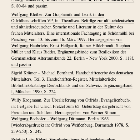
S. 80-84 und passim
Wolfgang Kleiber, Zur Graphemik und Lexik in den
Otfridhandschriften VP, in: Theodisca. Beiträge zur althochdeutschen
und altniederdeutschen Sprache und Literatur in der Kultur des
frühen Mittelalters. Eine internationale Fachtagung in Schönmühl bei
Penzberg vom 13. bis zum 16. März 1997. Herausgegeben von
Wolfgang Haubrichs, Ernst Hellgardt, Reiner Hildebrandt, Stephan
Müller und Klaus Ridder, Ergänzungsbände zum Reallexikon der
Germanischen Altertumskunde 22, Berlin – New York 2000, S. 118f.
und passim
Sigrid Krämer – Michael Bernhard, Handschriftenerbe des deutschen
Mittelalters, Teil 3. Handschriften-Register, Mittelalterliche
Bibliothekskataloge Deutschlands und der Schweiz. Ergänzungsband
I, München 1990, S. 224
Willy Krogmann, Zur Überlieferung von Otfrids ›Evangelienbuch‹,
in: Festgabe für Ulrich Pretzel zum 65. Geburtstag dargebracht von
Freunden und Schülern. Herausgegeben von Werner Simon –
Wolfgang Bachofer – Wolfgang Dittmann, Berlin 1963
[wiederabgedruckt in: Otfrid von Weißenburg, Darmstadt 1978, S.
239-250], S. 242
Brigitte Labs-Ehlert, Versalschreibung in althochdeutschen