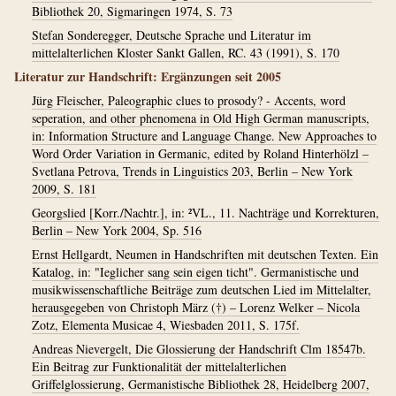
Bibliothek 20, Sigmaringen 1974, S. 73
Stefan Sonderegger, Deutsche Sprache und Literatur im
mittelalterlichen Kloster Sankt Gallen, RC. 43 (1991), S. 170
Literatur zur Handschrift: Ergänzungen seit 2005
Jürg Fleischer, Paleographic clues to prosody? - Accents, word
seperation, and other phenomena in Old High German manuscripts,
in: Information Structure and Language Change. New Approaches to
Word Order Variation in Germanic, edited by Roland Hinterhölzl –
Svetlana Petrova, Trends in Linguistics 203, Berlin – New York
2009, S. 181
Georgslied [Korr./Nachtr.], in: ²VL., 11. Nachträge und Korrekturen,
Berlin – New York 2004, Sp. 516
Ernst Hellgardt, Neumen in Handschriften mit deutschen Texten. Ein
Katalog, in: "Ieglicher sang sein eigen ticht". Germanistische und
musikwissenschaftliche Beiträge zum deutschen Lied im Mittelalter,
herausgegeben von Christoph März (†) – Lorenz Welker – Nicola
Zotz, Elementa Musicae 4, Wiesbaden 2011, S. 175f.
Andreas Nievergelt, Die Glossierung der Handschrift Clm 18547b.
Ein Beitrag zur Funktionalität der mittelalterlichen
Griffelglossierung, Germanistische Bibliothek 28, Heidelberg 2007,