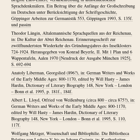
Sprachdenkmälern. Ein Beitrag über die Anfänge der Großschreibung
im Deutschen unter Berücksichtigung der Schriftgeschichte,
Göppinger Arbeiten zur Germanistik 553, Göppingen 1993, S. 135f.
und passim
Theodor Längin, Altalemannische Sprachquellen aus der Reichenau,
in: Die Kultur der Abtei Reichenau. Erinnerungsschrift zur
zwölfhundertsten Wiederkehr des Gründungsjahres des Inselklosters
724-1924. Herausgegeben von Konrad Beyerle, II. Mit 1 Plan und 6
Wappentafeln, Aalen 1970 [Neudruck der Ausgabe München 1925],
S. 692-694
Anatoly Liberman, Georgslied (896?), in: German Writers and Works
of the Early Middle Ages: 800-1170, edited by Will Hasty – James
Hardin, Dictionary of Literary Biography 148, New York – London
– Bonn et al. 1995, p. 181f., 184f.
Albert L. Lloyd, Otfried von Weißenburg (circa 800 - circa 875?), in:
German Writers and Works of the Early Middle Ages: 800-1170,
edited by Will Hasty – James Hardin, Dictionary of Literary
Biography 148, New York – London – Bonn et al. 1995, S. 110,
117f.
Wolfgang Metzger, Wissenschaft und Bibliophilie. Die Bibliotheca
Palatina von Ludwig V. bis zu Johann Casimir, in: Kostbarkeiten