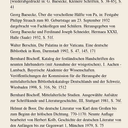
[wiederabgedruckt in: G. Baesecke, Kleinere Schriften, S. 38-85], S.
41
Georg Baesecke, Über die verschollene Hälfte von Pa, in: Festgabe
Philipp Strauch zum 80. Geburtstage am 23. September 1932
dargebracht von Fachkollegen und Schülern. Herausgegeben von
Georg Baesecke und Ferdinand Joseph Schneider, Hermaea XXXI,
Halle (Saale) 1932, S. 51f.
Walter Berschin, Die Palatina in der Vaticana. Eine deutsche
Bibliothek in Rom, Darmstadt 1992, S. 47, 145, 171
Bernhard Bischoff, Katalog der festländischen Handschriften des
neunten Jahrhunderts (mit Ausnahme der wisigotischen), I. Aachen -
Lambach, Bayerische Akademie der Wissenschaften.
Veröffentlichungen der Kommission für die Herausgabe der
mittelalterlichen Bibliothekskataloge Deutschlands und der Schweiz,
Wiesbaden 1998, S. 316, Nr. 1512
Bernhard Bischoff, Mittelalterliche Studien. Ausgewählte Aufsätze
zur Schriftkunde und Literaturgeschichte, III, Stuttgart 1981, S. 76f.
Helmut de Boor, Die deutsche Literatur von Karl dem Großen bis
zum Beginn der höfischen Dichtung. 770-1170. Neunte Auflage
bearbeitet von Herbert Kolb, Geschichte der deutschen Literatur von
den Anfängen bis zur Gegenwart 1, München 1979, S. 75