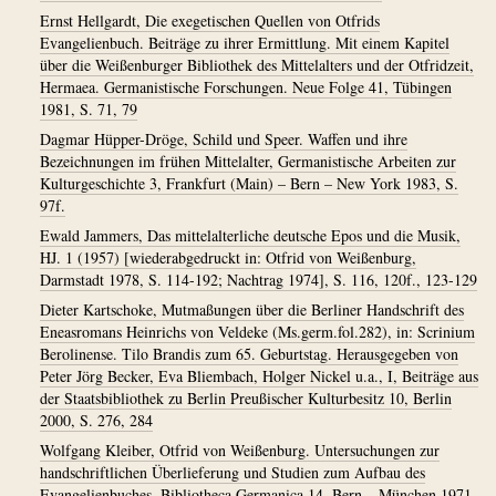
Ernst Hellgardt, Die exegetischen Quellen von Otfrids
Evangelienbuch. Beiträge zu ihrer Ermittlung. Mit einem Kapitel
über die Weißenburger Bibliothek des Mittelalters und der Otfridzeit,
Hermaea. Germanistische Forschungen. Neue Folge 41, Tübingen
1981, S. 71, 79
Dagmar Hüpper-Dröge, Schild und Speer. Waffen und ihre
Bezeichnungen im frühen Mittelalter, Germanistische Arbeiten zur
Kulturgeschichte 3, Frankfurt (Main) – Bern – New York 1983, S.
97f.
Ewald Jammers, Das mittelalterliche deutsche Epos und die Musik,
HJ. 1 (1957) [wiederabgedruckt in: Otfrid von Weißenburg,
Darmstadt 1978, S. 114-192; Nachtrag 1974], S. 116, 120f., 123-129
Dieter Kartschoke, Mutmaßungen über die Berliner Handschrift des
Eneasromans Heinrichs von Veldeke (Ms.germ.fol.282), in: Scrinium
Berolinense. Tilo Brandis zum 65. Geburtstag. Herausgegeben von
Peter Jörg Becker, Eva Bliembach, Holger Nickel u.a., I, Beiträge aus
der Staatsbibliothek zu Berlin Preußischer Kulturbesitz 10, Berlin
2000, S. 276, 284
Wolfgang Kleiber, Otfrid von Weißenburg. Untersuchungen zur
handschriftlichen Überlieferung und Studien zum Aufbau des
Evangelienbuches, Bibliotheca Germanica 14, Bern – München 1971,