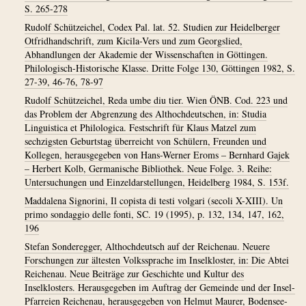
S. 265-278
Rudolf Schützeichel, Codex Pal. lat. 52. Studien zur Heidelberger
Otfridhandschrift, zum Kicila-Vers und zum Georgslied,
Abhandlungen der Akademie der Wissenschaften in Göttingen.
Philologisch-Historische Klasse. Dritte Folge 130, Göttingen 1982, S.
27-39, 46-76, 78-97
Rudolf Schützeichel, Reda umbe diu tier. Wien ÖNB. Cod. 223 und
das Problem der Abgrenzung des Althochdeutschen, in: Studia
Linguistica et Philologica. Festschrift für Klaus Matzel zum
sechzigsten Geburtstag überreicht von Schülern, Freunden und
Kollegen, herausgegeben von Hans-Werner Eroms – Bernhard Gajek
– Herbert Kolb, Germanische Bibliothek. Neue Folge. 3. Reihe:
Untersuchungen und Einzeldarstellungen, Heidelberg 1984, S. 153f.
Maddalena Signorini, Il copista di testi volgari (secoli X-XIII). Un
primo sondaggio delle fonti, SC. 19 (1995), p. 132, 134, 147, 162,
196
Stefan Sonderegger, Althochdeutsch auf der Reichenau. Neuere
Forschungen zur ältesten Volkssprache im Inselkloster, in: Die Abtei
Reichenau. Neue Beiträge zur Geschichte und Kultur des
Inselklosters. Herausgegeben im Auftrag der Gemeinde und der Insel-
Pfarreien Reichenau, herausgegeben von Helmut Maurer, Bodensee-