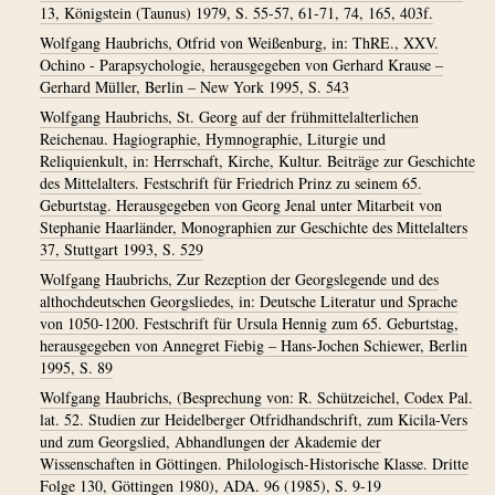
13, Königstein (Taunus) 1979, S. 55-57, 61-71, 74, 165, 403f.
Wolfgang Haubrichs, Otfrid von Weißenburg, in: ThRE., XXV.
Ochino - Parapsychologie, herausgegeben von Gerhard Krause –
Gerhard Müller, Berlin – New York 1995, S. 543
Wolfgang Haubrichs, St. Georg auf der frühmittelalterlichen
Reichenau. Hagiographie, Hymnographie, Liturgie und
Reliquienkult, in: Herrschaft, Kirche, Kultur. Beiträge zur Geschichte
des Mittelalters. Festschrift für Friedrich Prinz zu seinem 65.
Geburtstag. Herausgegeben von Georg Jenal unter Mitarbeit von
Stephanie Haarländer, Monographien zur Geschichte des Mittelalters
37, Stuttgart 1993, S. 529
Wolfgang Haubrichs, Zur Rezeption der Georgslegende und des
althochdeutschen Georgsliedes, in: Deutsche Literatur und Sprache
von 1050-1200. Festschrift für Ursula Hennig zum 65. Geburtstag,
herausgegeben von Annegret Fiebig – Hans-Jochen Schiewer, Berlin
1995, S. 89
Wolfgang Haubrichs, (Besprechung von: R. Schützeichel, Codex Pal.
lat. 52. Studien zur Heidelberger Otfridhandschrift, zum Kicila-Vers
und zum Georgslied, Abhandlungen der Akademie der
Wissenschaften in Göttingen. Philologisch-Historische Klasse. Dritte
Folge 130, Göttingen 1980), ADA. 96 (1985), S. 9-19