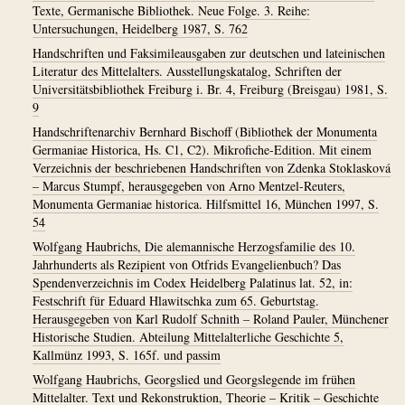
Texte, Germanische Bibliothek. Neue Folge. 3. Reihe:
Untersuchungen, Heidelberg 1987, S. 762
Handschriften und Faksimileausgaben zur deutschen und lateinischen
Literatur des Mittelalters. Ausstellungskatalog, Schriften der
Universitätsbibliothek Freiburg i. Br. 4, Freiburg (Breisgau) 1981, S.
9
Handschriftenarchiv Bernhard Bischoff (Bibliothek der Monumenta
Germaniae Historica, Hs. C1, C2). Mikrofiche-Edition. Mit einem
Verzeichnis der beschriebenen Handschriften von Zdenka Stoklasková
– Marcus Stumpf, herausgegeben von Arno Mentzel-Reuters,
Monumenta Germaniae historica. Hilfsmittel 16, München 1997, S.
54
Wolfgang Haubrichs, Die alemannische Herzogsfamilie des 10.
Jahrhunderts als Rezipient von Otfrids Evangelienbuch? Das
Spendenverzeichnis im Codex Heidelberg Palatinus lat. 52, in:
Festschrift für Eduard Hlawitschka zum 65. Geburtstag.
Herausgegeben von Karl Rudolf Schnith – Roland Pauler, Münchener
Historische Studien. Abteilung Mittelalterliche Geschichte 5,
Kallmünz 1993, S. 165f. und passim
Wolfgang Haubrichs, Georgslied und Georgslegende im frühen
Mittelalter. Text und Rekonstruktion, Theorie – Kritik – Geschichte