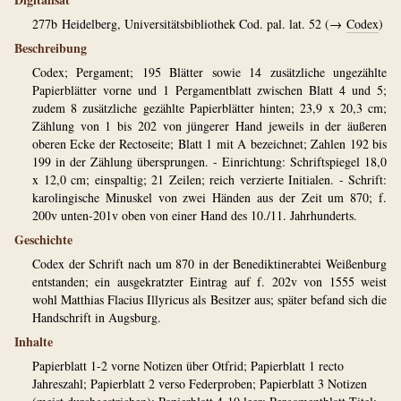
277b
Heidelberg, Universitätsbibliothek Cod. pal. lat. 52 (→
Codex
)
Beschreibung
Codex; Pergament; 195 Blätter sowie 14 zusätzliche ungezählte
Papierblätter vorne und 1 Pergamentblatt zwischen Blatt 4 und 5;
zudem 8 zusätzliche gezählte Papierblätter hinten; 23,9 x 20,3 cm;
Zählung von 1 bis 202 von jüngerer Hand jeweils in der äußeren
oberen Ecke der Rectoseite; Blatt 1 mit A bezeichnet; Zahlen 192 bis
199 in der Zählung übersprungen. - Einrichtung: Schriftspiegel 18,0
x 12,0 cm; einspaltig; 21 Zeilen; reich verzierte Initialen. - Schrift:
karolingische Minuskel von zwei Händen aus der Zeit um 870; f.
200v unten-201v oben von einer Hand des 10./11. Jahrhunderts.
Geschichte
Codex der Schrift nach um 870 in der Benediktinerabtei Weißenburg
entstanden; ein ausgekratzter Eintrag auf f. 202v von 1555 weist
wohl Matthias Flacius Illyricus als Besitzer aus; später befand sich die
Handschrift in Augsburg.
Inhalte
Papierblatt 1-2 vorne Notizen über Otfrid; Papierblatt 1 recto
Jahreszahl; Papierblatt 2 verso Federproben; Papierblatt 3 Notizen