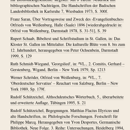
bibliographischen Nachträgen, Die Handschriften der Badischen
Landesbibliothek in Karlsruhe 7, Wiesbaden 1973, S. 300f.
Franz Saran, Über Vortragsweise und Zweck des ›Evangelienbuches‹
Otfrieds von Weißenburg, Halle (Saale) 1896 [wiederabgedruckt in:
Otfrid von Weißenburg, Darmstadt 1978, S. 31-51], S. 39
Rupert Schaab, Bibeltext und Schriftstudium in St. Gallen, in: Das
Kloster St. Gallen im Mittelalter. Die kulturelle Blüte vom 8. bis zum
12. Jahrhundert, herausgegeben von Peter Ochsenbein, Darmstadt
1999, S. 129
Ruth Schmidt-Wiegand, 'Georgslied', in: ²VL., 2. Comitis, Gerhard –
Gerstenberg, Wigand, Berlin – New York 1979, Sp. 1213
Werner Schröder, Otfried von Weißenburg, in: ²VL., 7.
'Oberdeutscher Servatius' – Reuchart von Salzburg, Berlin – New
York 1989, Sp. 179f.
Rudolf Schützeichel, Althochdeutsches Wörterbuch, 5., überarbeitete
und erweiterte Auflage, Tübingen 1995, S. 21
Rudolf Schützeichel, Begegnungen. Matthias Flacius Illyricus und
alte Handschriften, in: Philologische Forschungen. Festschrift für
Philippe Marcq. Herausgegeben von Yvon Desportes, Germanische
Bibliothek. Neue Folge. 3. Reihe: Untersuchungen, Heidelberg 1994,