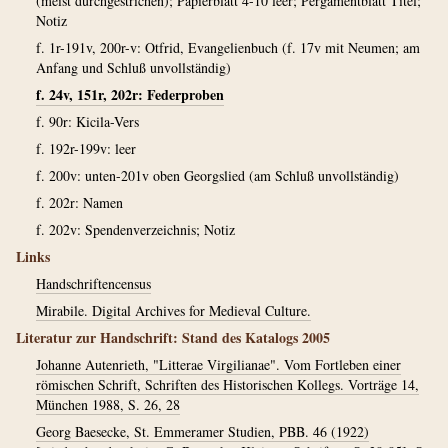
(meist durchgestrichen); Papierblatt 4-10 leer; Pergamentblatt Titel;
Notiz
f. 1r-191v, 200r-v: Otfrid, Evangelienbuch (f. 17v mit Neumen; am
Anfang und Schluß unvollständig)
f. 24v, 151r, 202r: Federproben
f. 90r: Kicila-Vers
f. 192r-199v: leer
f. 200v: unten-201v oben Georgslied (am Schluß unvollständig)
f. 202r: Namen
f. 202v: Spendenverzeichnis; Notiz
Links
Handschriftencensus
Mirabile. Digital Archives for Medieval Culture.
Literatur zur Handschrift: Stand des Katalogs 2005
Johanne Autenrieth, "Litterae Virgilianae". Vom Fortleben einer
römischen Schrift, Schriften des Historischen Kollegs. Vorträge 14,
München 1988, S. 26, 28
Georg Baesecke, St. Emmeramer Studien, PBB. 46 (1922)