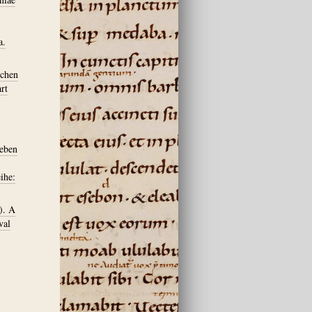
a.
schen
rt
geben
ihe:
). A
val