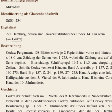
Beschreibungsgrundlage
Mikrofilm
Identifizierung als Glossenhandschrift
StSG. 234
Digitalisat
272
Hamburg, Staats- und Universitätsbibliothek Codex 141a in scrin.
(→
Codex
)
Beschreibung
Codex; Pergament; 138 Blätter sowie je 2 Papierblätter vorne und hinten;
x 18,0 cm; Zählung der Seiten von 1-275, wobei die Zählung erst auf d
Seite beginnt. - Einrichtung: Schriftspiegel 19,2 x 11,5 cm; einspalti
Zeilen. - Schrift: Codex von zwei Händen; Hand A schreibt p. 1-157, Z. 2
160-273; Hand B p. 157, Z. 24 - p. 159, 274-275; Hand A zeigt eine fuld
Kalligraphie aus dem 3. Viertel des 9. Jahrhunderts, Hand B ist eine Cor
Hand des 10. Jahrhunderts.
Geschichte
Codex der Schrift nach im 3. Viertel des 9. Jahrhunderts in Niederdeutsch
vielleicht in der Benediktinerabtei Corvey entstanden; auf Corvey weis
Besitzeintrag (p. 1) des 15. Jahrhunderts; der Codex befand sich 16
Besitz des Rechtshistorikers F. Lindenbrog, der ihn der Hambu