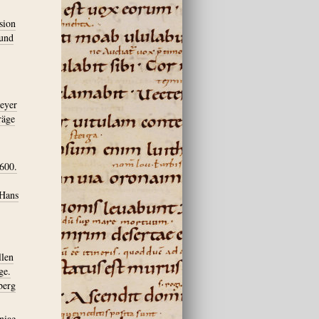
sion
 und
meyer
räge
1600.
 Hans
llen
ge.
berg
niae