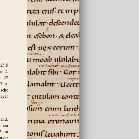
 25,5
er 2.
g; 22
3, p.
ische
veyer
land,
t ein
02 im
rger