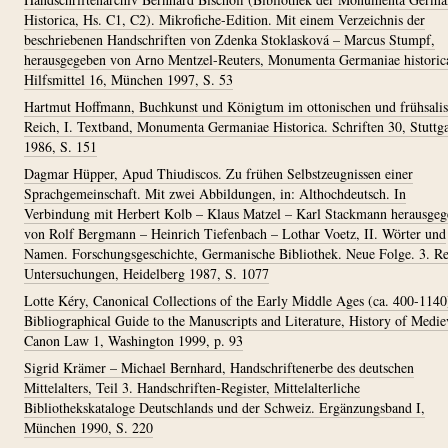
Historica, Hs. C1, C2). Mikrofiche-Edition. Mit einem Verzeichnis der
beschriebenen Handschriften von Zdenka Stoklasková – Marcus Stumpf,
herausgegeben von Arno Mentzel-Reuters, Monumenta Germaniae historic
Hilfsmittel 16, München 1997, S. 53
Hartmut Hoffmann, Buchkunst und Königtum im ottonischen und frühsali
Reich, I. Textband, Monumenta Germaniae Historica. Schriften 30, Stuttga
1986, S. 151
Dagmar Hüpper, Apud Thiudiscos. Zu frühen Selbstzeugnissen einer
Sprachgemeinschaft. Mit zwei Abbildungen, in: Althochdeutsch. In
Verbindung mit Herbert Kolb – Klaus Matzel – Karl Stackmann herausge
von Rolf Bergmann – Heinrich Tiefenbach – Lothar Voetz, II. Wörter und
Namen. Forschungsgeschichte, Germanische Bibliothek. Neue Folge. 3. Re
Untersuchungen, Heidelberg 1987, S. 1077
Lotte Kéry, Canonical Collections of the Early Middle Ages (ca. 400-1140
Bibliographical Guide to the Manuscripts and Literature, History of Medie
Canon Law 1, Washington 1999, p. 93
Sigrid Krämer – Michael Bernhard, Handschriftenerbe des deutschen
Mittelalters, Teil 3. Handschriften-Register, Mittelalterliche
Bibliothekskataloge Deutschlands und der Schweiz. Ergänzungsband I,
München 1990, S. 220