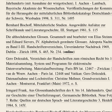
Jahrhunderts (mit Ausnahme der wisigotischen), I. Aachen - Lambach,
Bayerische Akademie der Wissenschaften. Veröffentlichungen der Kommis
für die Herausgabe der mittelalterlichen Bibliothekskataloge Deutschlands
der Schweiz, Wiesbaden 1998, S. 311, Nr. 1495
Bernhard Bischoff, Mittelalterliche Studien. Ausgewählte Aufsätze zur
Schriftkunde und Literaturgeschichte, III, Stuttgart 1981, S. 115
Die althochdeutschen Glossen. Gesammelt und bearbeitet von Elias Stein
und Eduard Sievers, IV. Alphabetisch geordnete Glossare. Adespota Nacht
zu Band I-III. Handschriftenverzeichnis, Unveränderter Nachdruck 1969,
online
Dublin – Zürich 1898, S. 465, Nr. 234.
(
)
Gero Dolezalek, Verzeichnis der Handschriften zum römischen Recht bis 
Materialsammlung, System und Programm für elektronische
Datenverarbeitung. Materialaufbereitung: Paris BN lat. 12467 – Zwickau:
van de Wouw. Aachen – Paris lat. 12448 und Vatikan: Gero Dolezalek.
Datenaufnahme und Lochstreifen: Christine Meßmer, Grundverzeichnis I.
Aachen - Montserrat, Frankfurt (Main) 1972, o. S.
Irmgard Frank, Aus Glossenhandschriften des 8. bis 14. Jahrhunderts. Que
zur Geschichte einer Überlieferungsart, Germanische Bibliothek. Neue Fol
7. Reihe: Quellen zur deutschen Sprach- und Literaturgeschichte 3, Heidel
1984, S. 145f.
Handschriftenarchiv Bernhard Bischoff (Bibliothek der Monumenta Germa