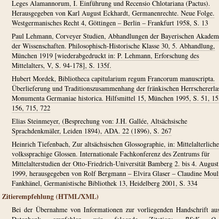
Leges Alamannorum, I. Einführung und Recensio Chlotariana (Pactus).
Herausgegeben von Karl August Eckhardt, Germanenrechte. Neue Folge.
Westgermanisches Recht 4, Göttingen – Berlin – Frankfurt 1958, S. 13
Paul Lehmann, Corveyer Studien, Abhandlungen der Bayerischen Akadem
der Wissenschaften. Philosophisch-Historische Klasse 30, 5. Abhandlung,
München 1919 [wiederabgedruckt in: P. Lehmann, Erforschung des
Mittelalters, V, S. 94-178], S. 135f.
Hubert Mordek, Bibliotheca capitularium regum Francorum manuscripta.
Überlieferung und Traditionszusammenhang der fränkischen Herrschererla
Monumenta Germaniae historica. Hilfsmittel 15, München 1995, S. 51, 15
156, 715, 722
Elias Steinmeyer, (Besprechung von: J.H. Gallée, Altsächsische
Sprachdenkmäler, Leiden 1894), ADA. 22 (1896), S. 267
Heinrich Tiefenbach, Zur altsächsischen Glossographie, in: Mittelalterliche
volkssprachige Glossen. Internationale Fachkonferenz des Zentrums für
Mittelalterstudien der Otto-Friedrich-Universität Bamberg 2. bis 4. August
1999, herausgegeben von Rolf Bergmann – Elvira Glaser – Claudine Moul
Fankhänel, Germanistische Bibliothek 13, Heidelberg 2001, S. 334
Zitierempfehlung (HTML/XML)
Bei der Übernahme von Informationen zur vorliegenden Handschrift au