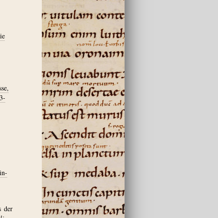
ie
sse,
3-
in-
s der