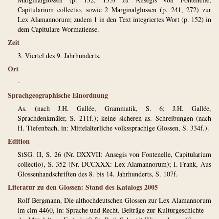
Capitularium collectio, sowie 2 Marginalglossen (p. 241, 272) zur
Lex Alamannorum; zudem 1 in den Text integriertes Wort (p. 152) in
dem Capitulare Wormatiense.
Zeit
3. Viertel des 9. Jahrhunderts.
Ort
-
Sprachgeographische Einordnung
As. (nach J.H. Gallée, Grammatik, S. 6; J.H. Gallée,
Sprachdenkmäler, S. 211f.); keine sicheren as. Schreibungen (nach
H. Tiefenbach, in: Mittelalterliche volkssprachige Glossen, S. 334f.).
Edition
StSG. II, S. 26 (Nr. DXXVII: Ansegis von Fontenelle, Capitularium
collectio), S. 352 (Nr. DCCXXX: Lex Alamannorum); I. Frank, Aus
Glossenhandschriften des 8. bis 14. Jahrhunderts, S. 107f.
Literatur zu den Glossen: Stand des Katalogs 2005
Rolf Bergmann, Die althochdeutschen Glossen zur Lex Alamannorum
im clm 4460, in: Sprache und Recht. Beiträge zur Kulturgeschichte