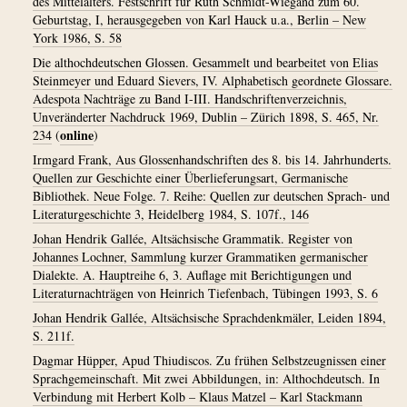
des Mittelalters. Festschrift für Ruth Schmidt-Wiegand zum 60.
Geburtstag, I, herausgegeben von Karl Hauck u.a., Berlin – New
York 1986, S. 58
Die althochdeutschen Glossen. Gesammelt und bearbeitet von Elias
Steinmeyer und Eduard Sievers, IV. Alphabetisch geordnete Glossare.
Adespota Nachträge zu Band I-III. Handschriftenverzeichnis,
Unveränderter Nachdruck 1969, Dublin – Zürich 1898, S. 465, Nr.
online
234
(
)
Irmgard Frank, Aus Glossenhandschriften des 8. bis 14. Jahrhunderts.
Quellen zur Geschichte einer Überlieferungsart, Germanische
Bibliothek. Neue Folge. 7. Reihe: Quellen zur deutschen Sprach- und
Literaturgeschichte 3, Heidelberg 1984, S. 107f., 146
Johan Hendrik Gallée, Altsächsische Grammatik. Register von
Johannes Lochner, Sammlung kurzer Grammatiken germanischer
Dialekte. A. Hauptreihe 6, 3. Auflage mit Berichtigungen und
Literaturnachträgen von Heinrich Tiefenbach, Tübingen 1993, S. 6
Johan Hendrik Gallée, Altsächsische Sprachdenkmäler, Leiden 1894,
S. 211f.
Dagmar Hüpper, Apud Thiudiscos. Zu frühen Selbstzeugnissen einer
Sprachgemeinschaft. Mit zwei Abbildungen, in: Althochdeutsch. In
Verbindung mit Herbert Kolb – Klaus Matzel – Karl Stackmann