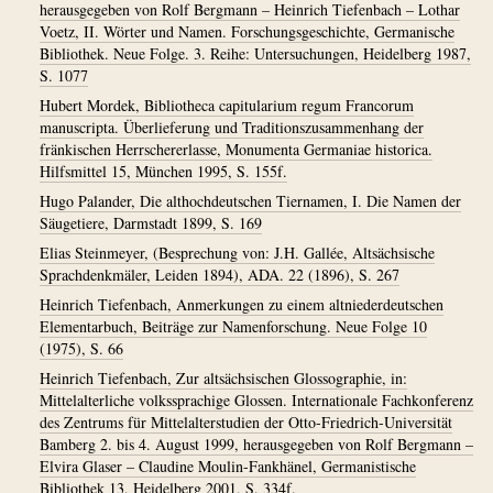
herausgegeben von Rolf Bergmann – Heinrich Tiefenbach – Lothar
Voetz, II. Wörter und Namen. Forschungsgeschichte, Germanische
Bibliothek. Neue Folge. 3. Reihe: Untersuchungen, Heidelberg 1987,
S. 1077
Hubert Mordek, Bibliotheca capitularium regum Francorum
manuscripta. Überlieferung und Traditionszusammenhang der
fränkischen Herrschererlasse, Monumenta Germaniae historica.
Hilfsmittel 15, München 1995, S. 155f.
Hugo Palander, Die althochdeutschen Tiernamen, I. Die Namen der
Säugetiere, Darmstadt 1899, S. 169
Elias Steinmeyer, (Besprechung von: J.H. Gallée, Altsächsische
Sprachdenkmäler, Leiden 1894), ADA. 22 (1896), S. 267
Heinrich Tiefenbach, Anmerkungen zu einem altniederdeutschen
Elementarbuch, Beiträge zur Namenforschung. Neue Folge 10
(1975), S. 66
Heinrich Tiefenbach, Zur altsächsischen Glossographie, in:
Mittelalterliche volkssprachige Glossen. Internationale Fachkonferenz
des Zentrums für Mittelalterstudien der Otto-Friedrich-Universität
Bamberg 2. bis 4. August 1999, herausgegeben von Rolf Bergmann –
Elvira Glaser – Claudine Moulin-Fankhänel, Germanistische
Bibliothek 13, Heidelberg 2001, S. 334f.