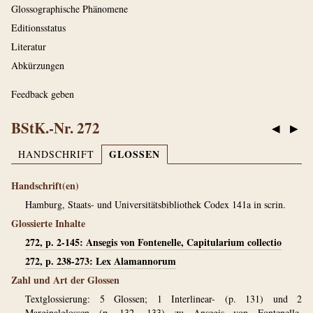
Glossographische Phänomene
Editionsstatus
Literatur
Abkürzungen
Feedback geben
BStK.-Nr. 272
◀
▶
GLOSSEN
HANDSCHRIFT
Handschrift(en)
Hamburg, Staats- und Universitätsbibliothek Codex 141a in scrin.
Glossierte Inhalte
272, p. 2-145: Ansegis von Fontenelle, Capitularium collectio
272, p. 238-273: Lex Alamannorum
Zahl und Art der Glossen
Textglossierung: 5 Glossen; 1 Interlinear- (p. 131) und 2
Marginalglossen (p. 132, 133) zu Ansegis von Fontenelle,