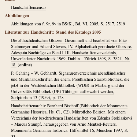
Handschriftencensus
Abbildungen
Abbildungen von f. 9r, 9v in BStK., Bd. VI, 2005, S. 2517, 2519
Literatur zur Handschrift: Stand des Katalogs 2005
Die althochdeutschen Glossen. Gesammelt und bearbeitet von Elias
Steinmeyer und Eduard Sievers, IV. Alphabetisch geordnete Glossare.
Adespota Nachträge zu Band I-III. Handschriftenverzeichnis,
Unveränderter Nachdruck 1969, Dublin – Zürich 1898, S. 382f., Nr.
online
18.
(
)
P. Gehring – W. Gebhardt, Signaturenverzeichnis abendländischer
und Musikhandschriften der ehem. Preußischen Staatsbibliothek, die
jetzt in der Westdeutschen Bibliothek (WDB) in Marburg und der
Universitäts-Bibliothek (UB) Tübingen aufbewahrt werden,
Scriptorium 13 (1959), p. 128
Handschriftenarchiv Bernhard Bischoff (Bibliothek der Monumenta
Germaniae Historica, Hs. C1, C2). Mikrofiche-Edition. Mit einem
Verzeichnis der beschriebenen Handschriften von Zdenka Stoklasková
– Marcus Stumpf, herausgegeben von Arno Mentzel-Reuters,
Monumenta Germaniae historica. Hilfsmittel 16, München 1997, S.
33