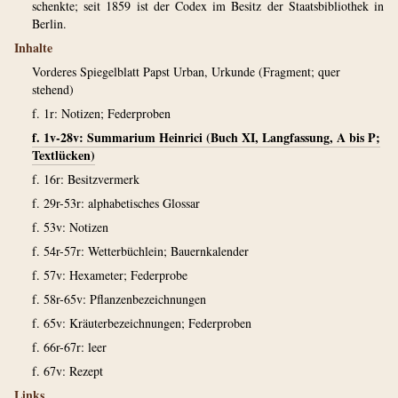
schenkte; seit 1859 ist der Codex im Besitz der Staatsbibliothek in
Berlin.
Inhalte
Vorderes Spiegelblatt Papst Urban, Urkunde (Fragment; quer
stehend)
f. 1r: Notizen; Federproben
f. 1v-28v: Summarium Heinrici (Buch XI, Langfassung, A bis P;
Textlücken)
f. 16r: Besitzvermerk
f. 29r-53r: alphabetisches Glossar
f. 53v: Notizen
f. 54r-57r: Wetterbüchlein; Bauernkalender
f. 57v: Hexameter; Federprobe
f. 58r-65v: Pflanzenbezeichnungen
f. 65v: Kräuterbezeichnungen; Federproben
f. 66r-67r: leer
f. 67v: Rezept
Links