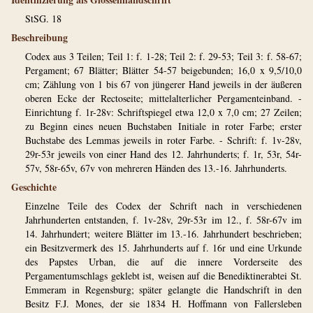
StSG. 18
Beschreibung
Codex aus 3 Teilen; Teil 1: f. 1-28; Teil 2: f. 29-53; Teil 3: f. 58-67;
Pergament; 67 Blätter; Blätter 54-57 beigebunden; 16,0 x 9,5/10,0
cm; Zählung von 1 bis 67 von jüngerer Hand jeweils in der äußeren
oberen Ecke der Rectoseite; mittelalterlicher Pergamenteinband. -
Einrichtung f. 1r-28v: Schriftspiegel etwa 12,0 x 7,0 cm; 27 Zeilen;
zu Beginn eines neuen Buchstaben Initiale in roter Farbe; erster
Buchstabe des Lemmas jeweils in roter Farbe. - Schrift: f. 1v-28v,
29r-53r jeweils von einer Hand des 12. Jahrhunderts; f. 1r, 53r, 54r-
57v, 58r-65v, 67v von mehreren Händen des 13.-16. Jahrhunderts.
Geschichte
Einzelne Teile des Codex der Schrift nach in verschiedenen
Jahrhunderten entstanden, f. 1v-28v, 29r-53r im 12., f. 58r-67v im
14. Jahrhundert; weitere Blätter im 13.-16. Jahrhundert beschrieben;
ein Besitzvermerk des 15. Jahrhunderts auf f. 16r und eine Urkunde
des Papstes Urban, die auf die innere Vorderseite des
Pergamentumschlags geklebt ist, weisen auf die Benediktinerabtei St.
Emmeram in Regensburg; später gelangte die Handschrift in den
Besitz F.J. Mones, der sie 1834 H. Hoffmann von Fallersleben