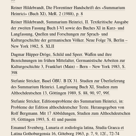
Reiner Hildebrandt, Die Florentiner Handschrift des «Summarium
Heinrici» (Buch XI), MeR. 2 (1988), p. 8
Reiner Hildebrandt, Summarium Heinrici, II. Textkritische Ausgabe
der zweiten Fassung Buch I-VI sowie des Buches XI in Kurz- und
Langfassung, Quellen und Forschungen zur Sprach- und
Kulturgeschichte der germanischen Völker. Neue Folge 78, Berlin –
New York 1982, S. XLII
Dagmar Hüpper-Dröge, Schild und Speer. Waffen und ihre
Bezeichnungen im frühen Mittelalter, Germanistische Arbeiten zur
Kulturgeschichte 3, Frankfurt (Main) – Bern – New York 1983, S.
398
Stefanie Stricker, Basel ÖBU. B IX 31. Studien zur Überlieferung
des Summarium Heinrici. Langfassung Buch XI, Studien zum
Althochdeutschen 13, Göttingen 1989, S. 88, 90, 97, 99f.
Stefanie Stricker, Editionsprobleme des Summarium Heinrici, in:
Probleme der Edition althochdeutscher Texte. Herausgegeben von
Rolf Bergmann. Mit 17 Abbildungen, Studien zum Althochdeutschen
19, Göttingen 1993, S. 41 und passim
Emanuel Svenberg, Lunaria et zodiologia latina, Studia Graeca et
Latina Gothoburgensia 16, Göteborg 1963, p. 7, 9, 12f., 72-74