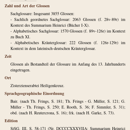
Zahl und Art der Glossen
Sachglossare: Insgesamt 3855 Glossen:
- Sachlich geordnetes Sachglossar: 2063 Glossen (f. 28v-89r) im
Kontext des Summarium Heinrici (Bücher I-X).
- Alphabetisches Sachglossar: 1570 Glossen (f. 89v-126r) im Kontext
zu Buch XI.
- Alphabetisches Kräuterglossar: 222 Glossen (f. 126r-129r) im
Kontext in dem lateinisch-deutschen Kräuterglossar.
Zeit
Glossen als Bestandteil der Glossare im Anfang des 13. Jahrhunderts
eingetragen.
Ort
Zisterzienserabtei Heiligenkreuz.
Sprachgeographische Einordnung
Bair. (nach Th. Frings, S. 181; Th. Frings - G. Müller, S. 121; G.
Müller - Th. Frings, S. 250; E. Rooth, S. 36; F. Simmler, S. 31);
obd. (nach H. Reutercrona, S. 16); frk. (nach H. Garke, S. 73).
Edition
StSG. III, S. 58-171 (Nr. DCCCCXXXVIIA: Summarium Heinrici