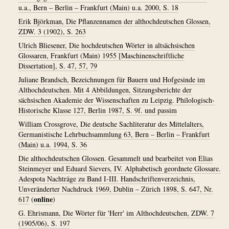
u.a., Bern – Berlin – Frankfurt (Main) u.a. 2000, S. 18
Erik Björkman, Die Pflanzennamen der althochdeutschen Glossen,
ZDW. 3 (1902), S. 263
Ulrich Bliesener, Die hochdeutschen Wörter in altsächsischen
Glossaren, Frankfurt (Main) 1955 [Maschinenschriftliche
Dissertation], S. 47, 57, 79
Juliane Brandsch, Bezeichnungen für Bauern und Hofgesinde im
Althochdeutschen. Mit 4 Abbildungen, Sitzungsberichte der
sächsischen Akademie der Wissenschaften zu Leipzig. Philologisch-
Historische Klasse 127, Berlin 1987, S. 9f. und passim
William Crossgrove, Die deutsche Sachliteratur des Mittelalters,
Germanistische Lehrbuchsammlung 63, Bern – Berlin – Frankfurt
(Main) u.a. 1994, S. 36
Die althochdeutschen Glossen. Gesammelt und bearbeitet von Elias
Steinmeyer und Eduard Sievers, IV. Alphabetisch geordnete Glossare.
Adespota Nachträge zu Band I-III. Handschriftenverzeichnis,
Unveränderter Nachdruck 1969, Dublin – Zürich 1898, S. 647, Nr.
online
617
(
)
G. Ehrismann, Die Wörter für 'Herr' im Althochdeutschen, ZDW. 7
(1905/06), S. 197