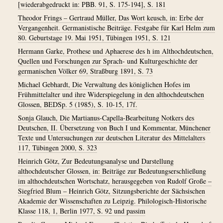
[wiederabgedruckt in: PBB. 91, S. 175-194], S. 181
Theodor Frings – Gertraud Müller, Das Wort keusch, in: Erbe der
Vergangenheit. Germanistische Beiträge. Festgabe für Karl Helm zum
80. Geburtstage 19. Mai 1951, Tübingen 1951, S. 121
Hermann Garke, Prothese und Aphaerese des h im Althochdeutschen,
Quellen und Forschungen zur Sprach- und Kulturgeschichte der
germanischen Völker 69, Straßburg 1891, S. 73
Michael Gebhardt, Die Verwaltung des königlichen Hofes im
Frühmittelalter und ihre Widerspiegelung in den althochdeutschen
Glossen, BEDSp. 5 (1985), S. 10-15, 17f.
Sonja Glauch, Die Martianus-Capella-Bearbeitung Notkers des
Deutschen, II. Übersetzung von Buch I und Kommentar, Münchener
Texte und Untersuchungen zur deutschen Literatur des Mittelalters
117, Tübingen 2000, S. 323
Heinrich Götz, Zur Bedeutungsanalyse und Darstellung
althochdeutscher Glossen, in: Beiträge zur Bedeutungserschließung
im althochdeutschen Wortschatz, herausgegeben von Rudolf Große –
Siegfried Blum – Heinrich Götz, Sitzungsberichte der Sächsischen
Akademie der Wissenschaften zu Leipzig. Philologisch-Historische
Klasse 118, 1, Berlin 1977, S. 92 und passim