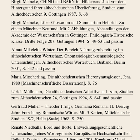
Birgit Meineke, CHIND und BARN im Hildebrandslied vor dem
Hintergrund ihrer althochdeutschen Überlieferung, Studien zum
Althochdeutschen 9, Göttingen 1987, S. 68
Birgit Meineke, Liber Glossarum und Summarium Heinrici. Zu
einem Münchner Neufund. Mit 2 Abbildungen, Abhandlungen der
Akademie der Wissenschaften in Göttingen. Philologisch-Historische
Klasse. Dritte Folge 207, Göttingen 1994, S. 49-53 und passim
Almut Mikeleitis-Winter, Der Bereich Nahrungszubereitung im
althochdeutschen Wortschatz. Onomasiologisch-semasiologische
Untersuchungen, Althochdeutsches Wörterbuch. Beiband, Berlin
2001, S. 342 und passim
Maria Mitscherling, Die althochdeutschen Hieronymusglossen, Jena
1980 [Maschinenschriftliche Dissertation], S. 76
Ulrich Möllmann, Die althochdeutschen Adjektive auf -sam, Studien
zum Althochdeutschen 24, Göttingen 1994, S. 64f. und passim
Gertraud Müller – Theodor Frings, Germania Romana, II. Dreißig
Jahre Forschung. Romanische Wörter. Mit 3 Karten, Mitteldeutsche
Studien 19/2, Halle (Saale) 1968, S. 250
Renate Niedballa, Bord und Borte. Entwicklungsgeschichtliche
Untersuchung eines Wortsegments, Europäische Hochschulschriften.
Reihe I. Deutsche Sprache und Literatur 1795, Frankfurt (Main)