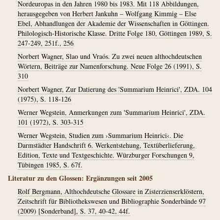
Nordeuropas in den Jahren 1980 bis 1983. Mit 118 Abbildungen,
herausgegeben von Herbert Jankuhn – Wolfgang Kimmig – Else
Ebel, Abhandlungen der Akademie der Wissenschaften in Göttingen.
Philologisch-Historische Klasse. Dritte Folge 180, Göttingen 1989, S.
247-249, 251f., 256
Norbert Wagner, Slao und Vraós. Zu zwei neuen althochdeutschen
Wörtern, Beiträge zur Namenforschung. Neue Folge 26 (1991), S.
310
Norbert Wagner, Zur Datierung des 'Summarium Heinrici', ZDA. 104
(1975), S. 118-126
Werner Wegstein, Anmerkungen zum 'Summarium Heinrici', ZDA.
101 (1972), S. 303-315
Werner Wegstein, Studien zum ›Summarium Heinrici‹. Die
Darmstädter Handschrift 6. Werkentstehung, Textüberlieferung,
Edition, Texte und Textgeschichte. Würzburger Forschungen 9,
Tübingen 1985, S. 67f.
Literatur zu den Glossen: Ergänzungen seit 2005
Rolf Bergmann, Althochdeutsche Glossare in Zisterzienserklöstern,
Zeitschrift für Bibliothekswesen und Bibliographie Sonderbände 97
(2009) [Sonderband], S. 37, 40-42, 44f.