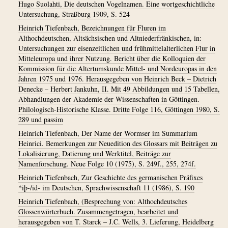
Hugo Suolahti, Die deutschen Vogelnamen. Eine wortgeschichtliche
Untersuchung, Straßburg 1909, S. 524
Heinrich Tiefenbach, Bezeichnungen für Fluren im
Althochdeutschen, Altsächsischen und Altniederfränkischen, in:
Untersuchungen zur eisenzeitlichen und frühmittelalterlichen Flur in
Mitteleuropa und ihrer Nutzung. Bericht über die Kolloquien der
Kommission für die Altertumskunde Mittel- und Nordeuropas in den
Jahren 1975 und 1976. Herausgegeben von Heinrich Beck – Dietrich
Denecke – Herbert Jankuhn, II. Mit 49 Abbildungen und 15 Tabellen,
Abhandlungen der Akademie der Wissenschaften in Göttingen.
Philologisch-Historische Klasse. Dritte Folge 116, Göttingen 1980, S.
289 und passim
Heinrich Tiefenbach, Der Name der Wormser im Summarium
Heinrici. Bemerkungen zur Neuedition des Glossars mit Beiträgen zu
Lokalisierung, Datierung und Werktitel, Beiträge zur
Namenforschung. Neue Folge 10 (1975), S. 249f., 255, 274f.
Heinrich Tiefenbach, Zur Geschichte des germanischen Präfixes
*iþ-/iđ- im Deutschen, Sprachwissenschaft 11 (1986), S. 190
Heinrich Tiefenbach, (Besprechung von: Althochdeutsches
Glossenwörterbuch. Zusammengetragen, bearbeitet und
herausgegeben von T. Starck – J.C. Wells, 3. Lieferung, Heidelberg