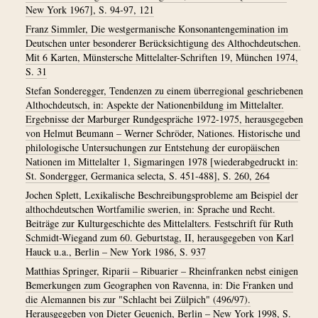
New York 1967], S. 94-97, 121
Franz Simmler, Die westgermanische Konsonantengemination im
Deutschen unter besonderer Berücksichtigung des Althochdeutschen.
Mit 6 Karten, Münstersche Mittelalter-Schriften 19, München 1974,
S. 31
Stefan Sonderegger, Tendenzen zu einem überregional geschriebenen
Althochdeutsch, in: Aspekte der Nationenbildung im Mittelalter.
Ergebnisse der Marburger Rundgespräche 1972-1975, herausgegeben
von Helmut Beumann – Werner Schröder, Nationes. Historische und
philologische Untersuchungen zur Entstehung der europäischen
Nationen im Mittelalter 1, Sigmaringen 1978 [wiederabgedruckt in:
St. Sondergger, Germanica selecta, S. 451-488], S. 260, 264
Jochen Splett, Lexikalische Beschreibungsprobleme am Beispiel der
althochdeutschen Wortfamilie swerien, in: Sprache und Recht.
Beiträge zur Kulturgeschichte des Mittelalters. Festschrift für Ruth
Schmidt-Wiegand zum 60. Geburtstag, II, herausgegeben von Karl
Hauck u.a., Berlin – New York 1986, S. 937
Matthias Springer, Riparii – Ribuarier – Rheinfranken nebst einigen
Bemerkungen zum Geographen von Ravenna, in: Die Franken und
die Alemannen bis zur "Schlacht bei Zülpich" (496/97).
Herausgegeben von Dieter Geuenich, Berlin – New York 1998, S.