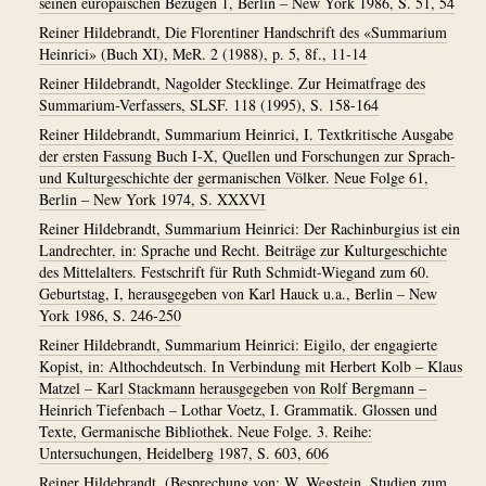
seinen europäischen Bezügen 1, Berlin – New York 1986, S. 51, 54
Reiner Hildebrandt, Die Florentiner Handschrift des «Summarium
Heinrici» (Buch XI), MeR. 2 (1988), p. 5, 8f., 11-14
Reiner Hildebrandt, Nagolder Stecklinge. Zur Heimatfrage des
Summarium-Verfassers, SLSF. 118 (1995), S. 158-164
Reiner Hildebrandt, Summarium Heinrici, I. Textkritische Ausgabe
der ersten Fassung Buch I-X, Quellen und Forschungen zur Sprach-
und Kulturgeschichte der germanischen Völker. Neue Folge 61,
Berlin – New York 1974, S. XXXVI
Reiner Hildebrandt, Summarium Heinrici: Der Rachinburgius ist ein
Landrechter, in: Sprache und Recht. Beiträge zur Kulturgeschichte
des Mittelalters. Festschrift für Ruth Schmidt-Wiegand zum 60.
Geburtstag, I, herausgegeben von Karl Hauck u.a., Berlin – New
York 1986, S. 246-250
Reiner Hildebrandt, Summarium Heinrici: Eigilo, der engagierte
Kopist, in: Althochdeutsch. In Verbindung mit Herbert Kolb – Klaus
Matzel – Karl Stackmann herausgegeben von Rolf Bergmann –
Heinrich Tiefenbach – Lothar Voetz, I. Grammatik. Glossen und
Texte, Germanische Bibliothek. Neue Folge. 3. Reihe:
Untersuchungen, Heidelberg 1987, S. 603, 606
Reiner Hildebrandt, (Besprechung von: W. Wegstein, Studien zum