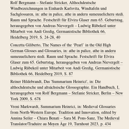
Rolf Bergmann – Stefanie Stricker, Althochdeutsche
Windbezeichnungen in Einhards Karlsvita, Windtafeln und
Sachglossaren, in: athe in palice, athe in anderu sumeuuelicheru stedi.
Raum und Sprache. Festschrift für Elvira Glaser zum 65. Geburtstag,
herausgegeben von Andreas Nievergelt – Ludwig Rübekeil unter
Mitarbeit von Andi Gredig, Germanistische Bibliothek 66,
Heidelberg 2019, S. 24-28, 40
Concetta Giliberto, The Names of the ‘Pearl’ in the Old High
German Glosses and Glossaries, in: athe in palice, athe in anderu
sumeuuelicheru stedi. Raum und Sprache. Festschrift für Elvira
Glaser zum 65. Geburtstag, herausgegeben von Andreas Nievergelt –
Ludwig Rübekeil unter Mitarbeit von Andi Gredig, Germanistische
Bibliothek 66, Heidelberg 2019, S. 87
Reiner Hildebrandt, Das 'Summarium Heinrici', in: Die
althochdeutsche und altsächsische Glossographie. Ein Handbuch, I,
herausgegeben von Rolf Bergmann – Stefanie Stricker, Berlin – New
York 2009, S. 678
Vreni Markwardt, Summarium Heinrici, in: Medieval Glossaries
from North-Western Europe. Tradition and Innovation, edited by
Annina Seiler – Chiara Benati – Sara M. Pons-Sanz, The Medieval
Translator/Traduire au Moyen Âge 19, Turnhout 2023, p. 434