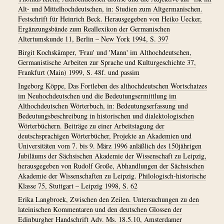
Alt- und Mittelhochdeutschen, in: Studien zum Altgermanischen.
Festschrift für Heinrich Beck. Herausgegeben von Heiko Uecker,
Ergänzungsbände zum Reallexikon der Germanischen
Altertumskunde 11, Berlin – New York 1994, S. 397
Birgit Kochskämper, 'Frau' und 'Mann' im Althochdeutschen,
Germanistische Arbeiten zur Sprache und Kulturgeschichte 37,
Frankfurt (Main) 1999, S. 48f. und passim
Ingeborg Köppe, Das Fortleben des althochdeutschen Wortschatzes
im Neuhochdeutschen und die Bedeutungsermittlung im
Althochdeutschen Wörterbuch, in: Bedeutungserfassung und
Bedeutungsbeschreibung in historischen und dialektologischen
Wörterbüchern. Beiträge zu einer Arbeitstagung der
deutschsprachigen Wörterbücher, Projekte an Akademien und
Universitäten vom 7. bis 9. März 1996 anläßlich des 150jährigen
Jubiläums der Sächsischen Akademie der Wissenschaft zu Leipzig,
herausgegeben von Rudolf Große, Abhandlungen der Sächsischen
Akademie der Wissenschaften zu Leipzig. Philologisch-historische
Klasse 75, Stuttgart – Leipzig 1998, S. 62
Erika Langbroek, Zwischen den Zeilen. Untersuchungen zu den
lateinischen Kommentaren und den deutschen Glossen der
Edinburgher Handschrift Adv. Ms. 18.5.10, Amsterdamer