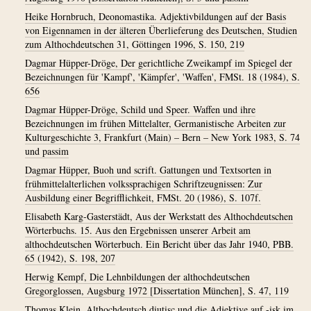
Heike Hornbruch, Deonomastika. Adjektivbildungen auf der Basis
von Eigennamen in der älteren Überlieferung des Deutschen, Studien
zum Althochdeutschen 31, Göttingen 1996, S. 150, 219
Dagmar Hüpper-Dröge, Der gerichtliche Zweikampf im Spiegel der
Bezeichnungen für 'Kampf', 'Kämpfer', 'Waffen', FMSt. 18 (1984), S.
656
Dagmar Hüpper-Dröge, Schild und Speer. Waffen und ihre
Bezeichnungen im frühen Mittelalter, Germanistische Arbeiten zur
Kulturgeschichte 3, Frankfurt (Main) – Bern – New York 1983, S. 74
und passim
Dagmar Hüpper, Buoh und scrift. Gattungen und Textsorten in
frühmittelalterlichen volkssprachigen Schriftzeugnissen: Zur
Ausbildung einer Begrifflichkeit, FMSt. 20 (1986), S. 107f.
Elisabeth Karg-Gasterstädt, Aus der Werkstatt des Althochdeutschen
Wörterbuchs. 15. Aus den Ergebnissen unserer Arbeit am
althochdeutschen Wörterbuch. Ein Bericht über das Jahr 1940, PBB.
65 (1942), S. 198, 207
Herwig Kempf, Die Lehnbildungen der althochdeutschen
Gregorglossen, Augsburg 1972 [Dissertation München], S. 47, 119
Thomas Klein, Althochdeutsch diutisc und die Adjektive auf -isk im