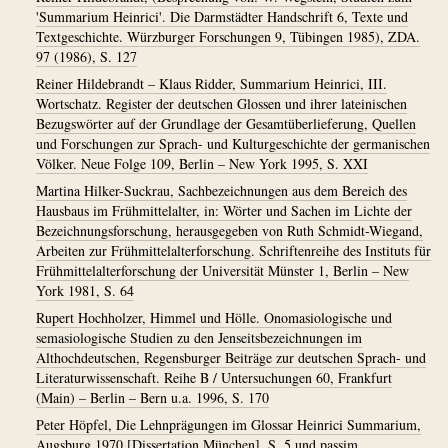
'Summarium Heinrici'. Die Darmstädter Handschrift 6, Texte und
Textgeschichte. Würzburger Forschungen 9, Tübingen 1985), ZDA.
97 (1986), S. 127
Reiner Hildebrandt – Klaus Ridder, Summarium Heinrici, III.
Wortschatz. Register der deutschen Glossen und ihrer lateinischen
Bezugswörter auf der Grundlage der Gesamtüberlieferung, Quellen
und Forschungen zur Sprach- und Kulturgeschichte der germanischen
Völker. Neue Folge 109, Berlin – New York 1995, S. XXI
Martina Hilker-Suckrau, Sachbezeichnungen aus dem Bereich des
Hausbaus im Frühmittelalter, in: Wörter und Sachen im Lichte der
Bezeichnungsforschung, herausgegeben von Ruth Schmidt-Wiegand,
Arbeiten zur Frühmittelalterforschung. Schriftenreihe des Instituts für
Frühmittelalterforschung der Universität Münster 1, Berlin – New
York 1981, S. 64
Rupert Hochholzer, Himmel und Hölle. Onomasiologische und
semasiologische Studien zu den Jenseitsbezeichnungen im
Althochdeutschen, Regensburger Beiträge zur deutschen Sprach- und
Literaturwissenschaft. Reihe B / Untersuchungen 60, Frankfurt
(Main) – Berlin – Bern u.a. 1996, S. 170
Peter Höpfel, Die Lehnprägungen im Glossar Heinrici Summarium,
Augsburg 1970 [Dissertation München], S. 5 und passim