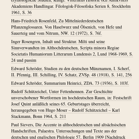
Akademiens Handlingar. Filologisk-Filosofiska Serien 8, Stockholm
1961, S. 36
Hans-Friedrich Rosenfeld, Zu Mittelniederdeutschen
Pflanzenglossaren. Von Haselwurz und Ölsenich, von Hefe und
Sauerteig und vom Nitrum, NW. 12 (1972), S. 76f.
Inger Rosengren, Inhalt und Struktur. Milti und seine
Sinnverwandten im Althochdeutschen, Scripta minora Regiae
Societatis Humaniorum Litterarum Lundensis 2, Lund 1968-1969, S.
24 und passim
Edward Schröder, Studien zu den deutschen Münznamen, I. Scherf,
II. Pfennig, III. Schilling, IV. Schatz, ZVSp. 48 (1918), S. 141, 256
Edward Schröder, Summarium Heinrici, ZDA. 73 (1936), S. 103f.
Rudolf Schützeichel, Unter Fettenhennen. Zur Geschichte
unverschobener Wortformen im hochdeutschen Raum, in: Festschrift
Josef Quint anläßlich seines 65. Geburtstages überreicht,
herausgegeben von Hugo Moser – Rudolf Schützeichel – Karl
Stackmann, Bonn 1964, S. 211
Paul Sievers, Die Accente in althochdeutschen und altsächsischen
Handschriften, Palaestra. Untersuchungen und Texte aus der
deutschen und englischen Philologie 57, Berlin 1909 [Nachdruck