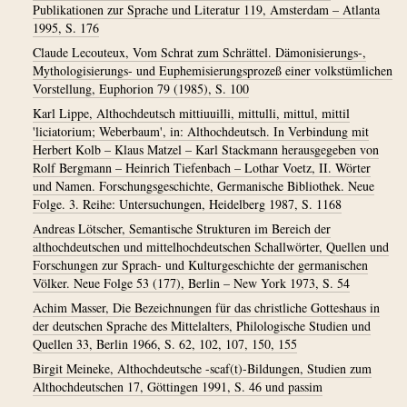
Publikationen zur Sprache und Literatur 119, Amsterdam – Atlanta
1995, S. 176
Claude Lecouteux, Vom Schrat zum Schrättel. Dämonisierungs-,
Mythologisierungs- und Euphemisierungsprozeß einer volkstümlichen
Vorstellung, Euphorion 79 (1985), S. 100
Karl Lippe, Althochdeutsch mittiuuilli, mittulli, mittul, mittil
'liciatorium; Weberbaum', in: Althochdeutsch. In Verbindung mit
Herbert Kolb – Klaus Matzel – Karl Stackmann herausgegeben von
Rolf Bergmann – Heinrich Tiefenbach – Lothar Voetz, II. Wörter
und Namen. Forschungsgeschichte, Germanische Bibliothek. Neue
Folge. 3. Reihe: Untersuchungen, Heidelberg 1987, S. 1168
Andreas Lötscher, Semantische Strukturen im Bereich der
althochdeutschen und mittelhochdeutschen Schallwörter, Quellen und
Forschungen zur Sprach- und Kulturgeschichte der germanischen
Völker. Neue Folge 53 (177), Berlin – New York 1973, S. 54
Achim Masser, Die Bezeichnungen für das christliche Gotteshaus in
der deutschen Sprache des Mittelalters, Philologische Studien und
Quellen 33, Berlin 1966, S. 62, 102, 107, 150, 155
Birgit Meineke, Althochdeutsche -scaf(t)-Bildungen, Studien zum
Althochdeutschen 17, Göttingen 1991, S. 46 und passim