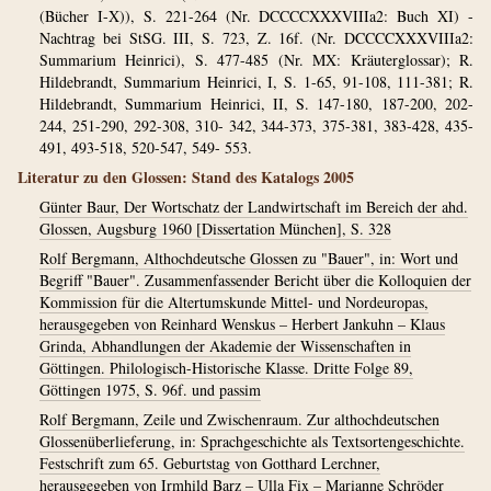
(Bücher I-X)), S. 221-264 (Nr. DCCCCXXXVIIIa2: Buch XI) -
Nachtrag bei StSG. III, S. 723, Z. 16f. (Nr. DCCCCXXXVIIIa2:
Summarium Heinrici), S. 477-485 (Nr. MX: Kräuterglossar); R.
Hildebrandt, Summarium Heinrici, I, S. 1-65, 91-108, 111-381; R.
Hildebrandt, Summarium Heinrici, II, S. 147-180, 187-200, 202-
244, 251-290, 292-308, 310- 342, 344-373, 375-381, 383-428, 435-
491, 493-518, 520-547, 549- 553.
Literatur zu den Glossen: Stand des Katalogs 2005
Günter Baur, Der Wortschatz der Landwirtschaft im Bereich der ahd.
Glossen, Augsburg 1960 [Dissertation München], S. 328
Rolf Bergmann, Althochdeutsche Glossen zu "Bauer", in: Wort und
Begriff "Bauer". Zusammenfassender Bericht über die Kolloquien der
Kommission für die Altertumskunde Mittel- und Nordeuropas,
herausgegeben von Reinhard Wenskus – Herbert Jankuhn – Klaus
Grinda, Abhandlungen der Akademie der Wissenschaften in
Göttingen. Philologisch-Historische Klasse. Dritte Folge 89,
Göttingen 1975, S. 96f. und passim
Rolf Bergmann, Zeile und Zwischenraum. Zur althochdeutschen
Glossenüberlieferung, in: Sprachgeschichte als Textsortengeschichte.
Festschrift zum 65. Geburtstag von Gotthard Lerchner,
herausgegeben von Irmhild Barz – Ulla Fix – Marianne Schröder