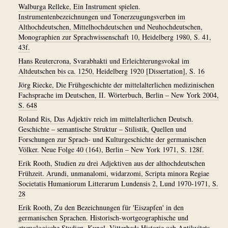
Walburga Relleke, Ein Instrument spielen.
Instrumentenbezeichnungen und Tonerzeugungsverben im
Althochdeutschen, Mittelhochdeutschen und Neuhochdeutschen,
Monographien zur Sprachwissenschaft 10, Heidelberg 1980, S. 41,
43f.
Hans Reutercrona, Svarabhakti und Erleichterungsvokal im
Altdeutschen bis ca. 1250, Heidelberg 1920 [Dissertation], S. 16
Jörg Riecke, Die Frühgeschichte der mittelalterlichen medizinischen
Fachsprache im Deutschen, II. Wörterbuch, Berlin – New York 2004,
S. 648
Roland Ris, Das Adjektiv reich im mittelalterlichen Deutsch.
Geschichte – semantische Struktur – Stilistik, Quellen und
Forschungen zur Sprach- und Kulturgeschichte der germanischen
Völker. Neue Folge 40 (164), Berlin – New York 1971, S. 128f.
Erik Rooth, Studien zu drei Adjektiven aus der althochdeutschen
Frühzeit. Arundi, unmanalomi, widarzomi, Scripta minora Regiae
Societatis Humaniorum Litterarum Lundensis 2, Lund 1970-1971, S.
28
Erik Rooth, Zu den Bezeichnungen für 'Eiszapfen' in den
germanischen Sprachen. Historisch-wortgeographische und
etymologische Studien, Kungl. Vitterheds Historie och Antikvitets