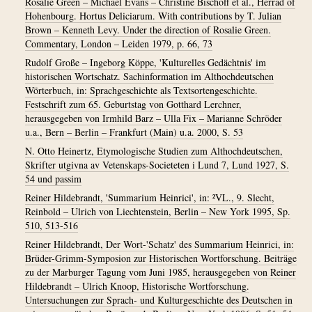
Rosalie Green – Michael Evans – Christine Bischoff et al., Herrad of
Hohenbourg. Hortus Deliciarum. With contributions by T. Julian
Brown – Kenneth Levy. Under the direction of Rosalie Green.
Commentary, London – Leiden 1979, p. 66, 73
Rudolf Große – Ingeborg Köppe, 'Kulturelles Gedächtnis' im
historischen Wortschatz. Sachinformation im Althochdeutschen
Wörterbuch, in: Sprachgeschichte als Textsortengeschichte.
Festschrift zum 65. Geburtstag von Gotthard Lerchner,
herausgegeben von Irmhild Barz – Ulla Fix – Marianne Schröder
u.a., Bern – Berlin – Frankfurt (Main) u.a. 2000, S. 53
N. Otto Heinertz, Etymologische Studien zum Althochdeutschen,
Skrifter utgivna av Vetenskaps-Societeten i Lund 7, Lund 1927, S.
54 und passim
Reiner Hildebrandt, 'Summarium Heinrici', in: ²VL., 9. Slecht,
Reinbold – Ulrich von Liechtenstein, Berlin – New York 1995, Sp.
510, 513-516
Reiner Hildebrandt, Der Wort-'Schatz' des Summarium Heinrici, in:
Brüder-Grimm-Symposion zur Historischen Wortforschung. Beiträge
zu der Marburger Tagung vom Juni 1985, herausgegeben von Reiner
Hildebrandt – Ulrich Knoop, Historische Wortforschung.
Untersuchungen zur Sprach- und Kulturgeschichte des Deutschen in