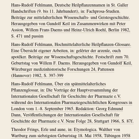
Hans-Rudolf Fehlmann, Deutsche Heilpflanzennamen in St. Galler
Handschriften (9. bis 11. Jahrhundert), in: Fachprosa-Studien.
Beiträge zur mittelalterlichen Wissenschafts- und Geistesgeschichte.
Herausgegeben von Gundolf Keil im Zusammenwirken mit Peter
Assion, Willem Frans Daems und Heinz-Ulrich Roehl, Berlin 1982,
S. 471 und passim
Hans-Rudolf Fehlmann, Hochmittelalterliche Heilpflanzen-Glossare.
Eine Übersicht eigener Arbeiten, in: gelêrter der arzenîe, ouch
apotêker. Beiträge zur Wissenschaftsgeschichte. Festschrift zum 70.
Geburtstag von Willem F. Daems. Herausgegeben von Gundolf Keil,
Würzburger medizinhistorische Forschungen 24, Pattensen
(Hannover) 1982, S. 397-399
Hans-Rudolf Fehlmann, Über ein spätmittelalterliches
Pflanzenglossar, in: Die Vorträge der Hauptversammlung der
Internationalen Gesellschaft für Geschichte der Pharmazie e.V.
während des Internationalen Pharmaziegeschichtlichen Kongresses in
London vom 1.-8. September 1965. Redaktion: Georg Edmund
Dann, Veröffentlichungen der Internationalen Gesellschaft für
Geschichte der Pharmazie e.V. Neue Folge 28, Stuttgart 1966, S. 87f.
Theodor Frings, Erle und aune, in: Etymologica. Walther von
Wartburg zum siebzigsten Geburtstag 18. Mai 1958, Tübingen 1958