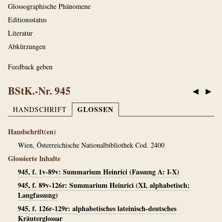
Glossographische Phänomene
Editionsstatus
Literatur
Abkürzungen
Feedback geben
BStK.-Nr. 945
◀
▶
GLOSSEN
HANDSCHRIFT
Handschrift(en)
Wien, Österreichische Nationalbibliothek Cod. 2400
Glossierte Inhalte
945, f. 1v-89v: Summarium Heinrici (Fassung A: I-X)
945, f. 89v-126r: Summarium Heinrici (XI, alphabetisch;
Langfassung)
945, f. 126r-129r: alphabetisches lateinisch-deutsches
Kräuterglossar