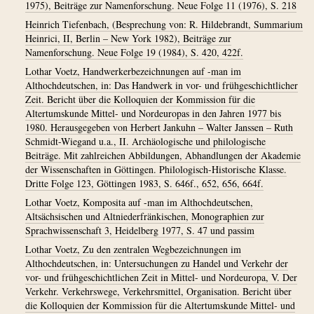
1975), Beiträge zur Namenforschung. Neue Folge 11 (1976), S. 218
Heinrich Tiefenbach, (Besprechung von: R. Hildebrandt, Summarium
Heinrici, II, Berlin – New York 1982), Beiträge zur
Namenforschung. Neue Folge 19 (1984), S. 420, 422f.
Lothar Voetz, Handwerkerbezeichnungen auf -man im
Althochdeutschen, in: Das Handwerk in vor- und frühgeschichtlicher
Zeit. Bericht über die Kolloquien der Kommission für die
Altertumskunde Mittel- und Nordeuropas in den Jahren 1977 bis
1980. Herausgegeben von Herbert Jankuhn – Walter Janssen – Ruth
Schmidt-Wiegand u.a., II. Archäologische und philologische
Beiträge. Mit zahlreichen Abbildungen, Abhandlungen der Akademie
der Wissenschaften in Göttingen. Philologisch-Historische Klasse.
Dritte Folge 123, Göttingen 1983, S. 646f., 652, 656, 664f.
Lothar Voetz, Komposita auf -man im Althochdeutschen,
Altsächsischen und Altniederfränkischen, Monographien zur
Sprachwissenschaft 3, Heidelberg 1977, S. 47 und passim
Lothar Voetz, Zu den zentralen Wegbezeichnungen im
Althochdeutschen, in: Untersuchungen zu Handel und Verkehr der
vor- und frühgeschichtlichen Zeit in Mittel- und Nordeuropa, V. Der
Verkehr. Verkehrswege, Verkehrsmittel, Organisation. Bericht über
die Kolloquien der Kommission für die Altertumskunde Mittel- und