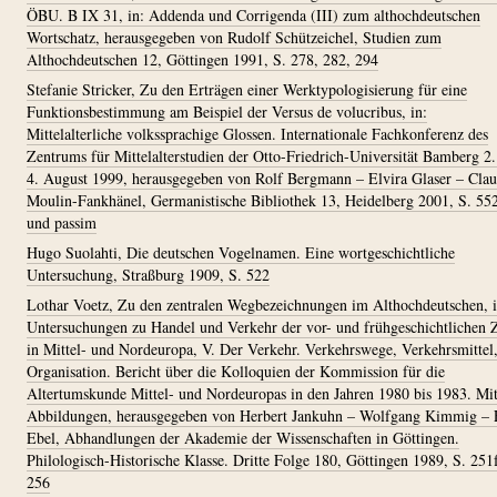
ÖBU. B IX 31, in: Addenda und Corrigenda (III) zum althochdeutschen
Wortschatz, herausgegeben von Rudolf Schützeichel, Studien zum
Althochdeutschen 12, Göttingen 1991, S. 278, 282, 294
Stefanie Stricker, Zu den Erträgen einer Werktypologisierung für eine
Funktionsbestimmung am Beispiel der Versus de volucribus, in:
Mittelalterliche volkssprachige Glossen. Internationale Fachkonferenz des
Zentrums für Mittelalterstudien der Otto-Friedrich-Universität Bamberg 2.
4. August 1999, herausgegeben von Rolf Bergmann – Elvira Glaser – Clau
Moulin-Fankhänel, Germanistische Bibliothek 13, Heidelberg 2001, S. 55
und passim
Hugo Suolahti, Die deutschen Vogelnamen. Eine wortgeschichtliche
Untersuchung, Straßburg 1909, S. 522
Lothar Voetz, Zu den zentralen Wegbezeichnungen im Althochdeutschen, i
Untersuchungen zu Handel und Verkehr der vor- und frühgeschichtlichen Z
in Mittel- und Nordeuropa, V. Der Verkehr. Verkehrswege, Verkehrsmittel
Organisation. Bericht über die Kolloquien der Kommission für die
Altertumskunde Mittel- und Nordeuropas in den Jahren 1980 bis 1983. Mi
Abbildungen, herausgegeben von Herbert Jankuhn – Wolfgang Kimmig – 
Ebel, Abhandlungen der Akademie der Wissenschaften in Göttingen.
Philologisch-Historische Klasse. Dritte Folge 180, Göttingen 1989, S. 251f
256