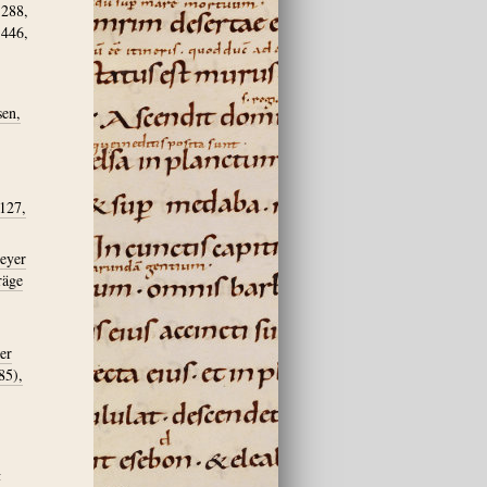
-288,
-446,
sen,
 127,
meyer
räge
er
85),
h