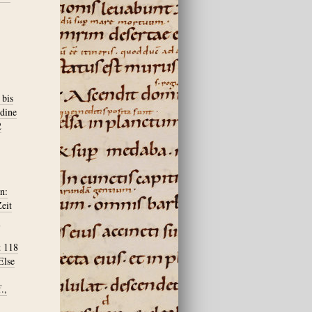
 bis
dine
2
n:
eit
,
t 118
Else
.,