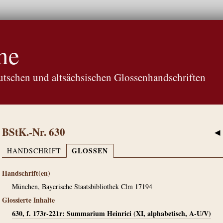
ne
tschen und altsächsischen Glossenhandschriften
BStK.-Nr. 630
◀
GLOSSEN
HANDSCHRIFT
Handschrift(en)
München, Bayerische Staatsbibliothek Clm 17194
Glossierte Inhalte
630, f. 173r-221r: Summarium Heinrici (XI, alphabetisch, A-U/V)