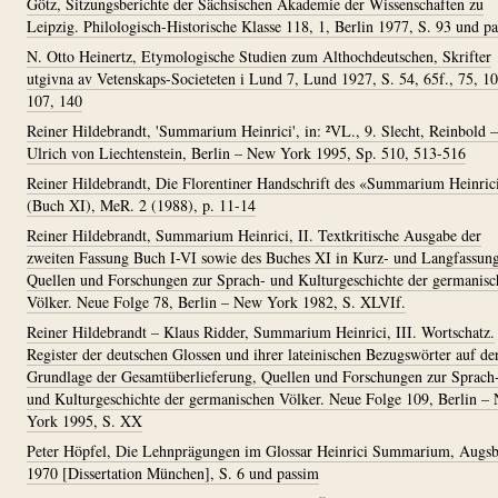
Götz, Sitzungsberichte der Sächsischen Akademie der Wissenschaften zu
Leipzig. Philologisch-Historische Klasse 118, 1, Berlin 1977, S. 93 und p
N. Otto Heinertz, Etymologische Studien zum Althochdeutschen, Skrifter
utgivna av Vetenskaps-Societeten i Lund 7, Lund 1927, S. 54, 65f., 75, 10
107, 140
Reiner Hildebrandt, 'Summarium Heinrici', in: ²VL., 9. Slecht, Reinbold –
Ulrich von Liechtenstein, Berlin – New York 1995, Sp. 510, 513-516
Reiner Hildebrandt, Die Florentiner Handschrift des «Summarium Heinric
(Buch XI), MeR. 2 (1988), p. 11-14
Reiner Hildebrandt, Summarium Heinrici, II. Textkritische Ausgabe der
zweiten Fassung Buch I-VI sowie des Buches XI in Kurz- und Langfassung
Quellen und Forschungen zur Sprach- und Kulturgeschichte der germanisc
Völker. Neue Folge 78, Berlin – New York 1982, S. XLVIf.
Reiner Hildebrandt – Klaus Ridder, Summarium Heinrici, III. Wortschatz.
Register der deutschen Glossen und ihrer lateinischen Bezugswörter auf de
Grundlage der Gesamtüberlieferung, Quellen und Forschungen zur Sprach
und Kulturgeschichte der germanischen Völker. Neue Folge 109, Berlin –
York 1995, S. XX
Peter Höpfel, Die Lehnprägungen im Glossar Heinrici Summarium, Augs
1970 [Dissertation München], S. 6 und passim