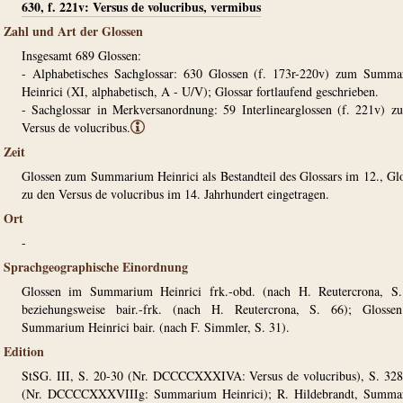
630, f. 221v: Versus de volucribus, vermibus
Zahl und Art der Glossen
Insgesamt 689 Glossen:
- Alphabetisches Sachglossar: 630 Glossen (f. 173r-220v) zum Summ
Heinrici (XI, alphabetisch, A - U/V); Glossar fortlaufend geschrieben.
- Sachglossar in Merkversanordnung: 59 Interlinearglossen (f. 221v) z
Versus de volucribus.
ⓘ
Zeit
Glossen zum Summarium Heinrici als Bestandteil des Glossars im 12., Gl
zu den Versus de volucribus im 14. Jahrhundert eingetragen.
Ort
-
Sprachgeographische Einordnung
Glossen im Summarium Heinrici frk.-obd. (nach H. Reutercrona, S.
beziehungsweise bair.-frk. (nach H. Reutercrona, S. 66); Glosse
Summarium Heinrici bair. (nach F. Simmler, S. 31).
Edition
StSG. III, S. 20-30 (Nr. DCCCCXXXIVA: Versus de volucribus), S. 32
(Nr. DCCCCXXXVIIIg: Summarium Heinrici); R. Hildebrandt, Summa