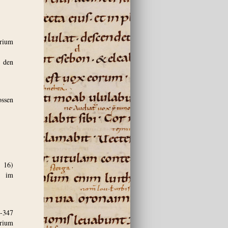
arium
u den
ossen
 16)
n im
8-347
rium