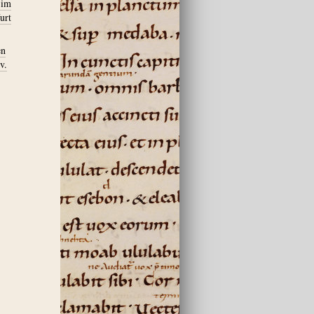
 im
urt
en
v.
.