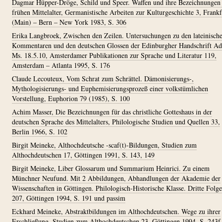
Dagmar Hüpper-Dröge, Schild und Speer. Waffen und ihre Bezeichnungen
frühen Mittelalter, Germanistische Arbeiten zur Kulturgeschichte 3, Frankf
(Main) – Bern – New York 1983, S. 306
Erika Langbroek, Zwischen den Zeilen. Untersuchungen zu den lateinisch
Kommentaren und den deutschen Glossen der Edinburgher Handschrift Ad
Ms. 18.5.10, Amsterdamer Publikationen zur Sprache und Literatur 119,
Amsterdam – Atlanta 1995, S. 176
Claude Lecouteux, Vom Schrat zum Schrättel. Dämonisierungs-,
Mythologisierungs- und Euphemisierungsprozeß einer volkstümlichen
Vorstellung, Euphorion 79 (1985), S. 100
Achim Masser, Die Bezeichnungen für das christliche Gotteshaus in der
deutschen Sprache des Mittelalters, Philologische Studien und Quellen 33,
Berlin 1966, S. 102
Birgit Meineke, Althochdeutsche -scaf(t)-Bildungen, Studien zum
Althochdeutschen 17, Göttingen 1991, S. 143, 149
Birgit Meineke, Liber Glossarum und Summarium Heinrici. Zu einem
Münchner Neufund. Mit 2 Abbildungen, Abhandlungen der Akademie der
Wissenschaften in Göttingen. Philologisch-Historische Klasse. Dritte Folge
207, Göttingen 1994, S. 191 und passim
Eckhard Meineke, Abstraktbildungen im Althochdeutschen. Wege zu ihrer
Erschließung, Studien zum Althochdeutschen 23, Göttingen 1994, S. 243f