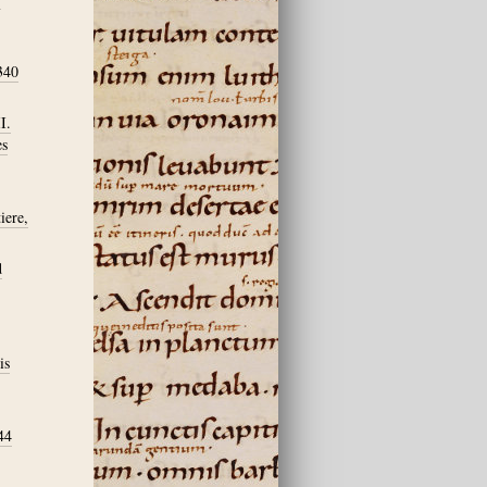
340
I.
es
iere,
d
is
44