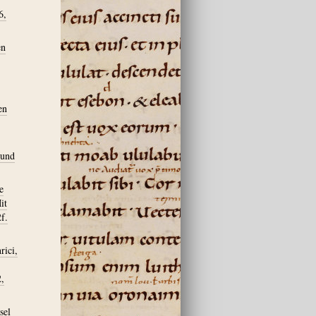
6,
en
en
 und
e
it
f.
rici,
,
sel