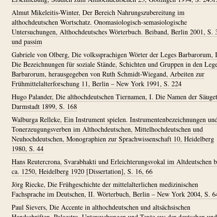
Almut Mikeleitis-Winter, Der Bereich Nahrungszubereitung im
althochdeutschen Wortschatz. Onomasiologisch-semasiologische
Untersuchungen, Althochdeutsches Wörterbuch. Beiband, Berlin 2001, S. 
und passim
Gabriele von Olberg, Die volkssprachigen Wörter der Leges Barbarorum, I
Die Bezeichnungen für soziale Stände, Schichten und Gruppen in den Leg
Barbarorum, herausgegeben von Ruth Schmidt-Wiegand, Arbeiten zur
Frühmittelalterforschung 11, Berlin – New York 1991, S. 224
Hugo Palander, Die althochdeutschen Tiernamen, I. Die Namen der Säuget
Darmstadt 1899, S. 168
Walburga Relleke, Ein Instrument spielen. Instrumentenbezeichnungen un
Tonerzeugungsverben im Althochdeutschen, Mittelhochdeutschen und
Neuhochdeutschen, Monographien zur Sprachwissenschaft 10, Heidelberg
1980, S. 44
Hans Reutercrona, Svarabhakti und Erleichterungsvokal im Altdeutschen b
ca. 1250, Heidelberg 1920 [Dissertation], S. 16, 66
Jörg Riecke, Die Frühgeschichte der mittelalterlichen medizinischen
Fachsprache im Deutschen, II. Wörterbuch, Berlin – New York 2004, S. 6
Paul Sievers, Die Accente in althochdeutschen und altsächsischen
Handschriften, Palaestra. Untersuchungen und Texte aus der deutschen und