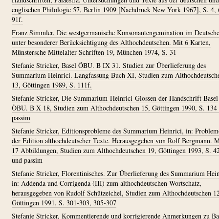
englischen Philologie 57, Berlin 1909 [Nachdruck New York 1967], S. 4, 
91f.
Franz Simmler, Die westgermanische Konsonantengemination im Deutsch
unter besonderer Berücksichtigung des Althochdeutschen. Mit 6 Karten,
Münstersche Mittelalter-Schriften 19, München 1974, S. 31
Stefanie Stricker, Basel ÖBU. B IX 31. Studien zur Überlieferung des
Summarium Heinrici. Langfassung Buch XI, Studien zum Althochdeutsch
13, Göttingen 1989, S. 111f.
Stefanie Stricker, Die Summarium-Heinrici-Glossen der Handschrift Basel
ÖBU. B X 18, Studien zum Althochdeutschen 15, Göttingen 1990, S. 134
passim
Stefanie Stricker, Editionsprobleme des Summarium Heinrici, in: Problem
der Edition althochdeutscher Texte. Herausgegeben von Rolf Bergmann. M
17 Abbildungen, Studien zum Althochdeutschen 19, Göttingen 1993, S. 42
und passim
Stefanie Stricker, Florentinisches. Zur Überlieferung des Summarium Hein
in: Addenda und Corrigenda (III) zum althochdeutschen Wortschatz,
herausgegeben von Rudolf Schützeichel, Studien zum Althochdeutschen 12
Göttingen 1991, S. 301-303, 305-307
Stefanie Stricker, Kommentierende und korrigierende Anmerkungen zu Ba