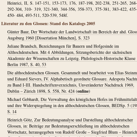
Heinrici, II, S. 147-151, 153-173, 176, 187-198, 202-238, 251-265, 268
292-304, 310- 319, 321-340, 344-356, 358-373, 375-381, 383-422, 435
450- 484, 493-511, 520-539, 548f.
Literatur zu den Glossen: Stand des Katalogs 2005
Günter Baur, Der Wortschatz der Landwirtschaft im Bereich der ahd. Glos
Augsburg 1960 [Dissertation München], S. 323
Juliane Brandsch, Bezeichnungen für Bauern und Hofgesinde im
Althochdeutschen. Mit 4 Abbildungen, Sitzungsberichte der sächsischen
Akademie der Wissenschaften zu Leipzig. Philologisch-Historische Klasse
Berlin 1987, S. 40, 53
Die althochdeutschen Glossen. Gesammelt und bearbeitet von Elias Stein
und Eduard Sievers, IV. Alphabetisch geordnete Glossare. Adespota Nacht
zu Band I-III. Handschriftenverzeichnis, Unveränderter Nachdruck 1969,
online
Dublin – Zürich 1898, S. 558, Nr. 424
(
)
Michael Gebhardt, Die Verwaltung des königlichen Hofes im Frühmittelalt
und ihre Widerspiegelung in den althochdeutschen Glossen, BEDSp. 5 (19
S. 14
Heinrich Götz, Zur Bedeutungsanalyse und Darstellung althochdeutscher
Glossen, in: Beiträge zur Bedeutungserschließung im althochdeutschen
Wortschatz, herausgegeben von Rudolf Große – Siegfried Blum – Heinric