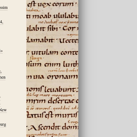
assim
4,
i»
,
hen
r
-
 New
burg