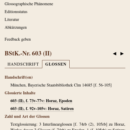
Glossographische Phänomene
Editionsstatus
Literatur
Abkürzungen
Feedback geben
BStK.-Nr. 603 (II)
◀
▶
GLOSSEN
HANDSCHRIFT
Handschrift(en)
München, Bayerische Staatsbibliothek Clm 14685 [f. 56-105]
Glossierte Inhalte
603 (II), f. 73v-77v: Horaz, Epoden
603 (II), f. 92v-105v: Horaz, Satiren
Zahl und Art der Glossen
Textglossierung: 3 Interlinearglossen [f. 74rb (2), 105rb] zu Horaz,
Werke; davon 2 Glossen (f. 74rb) zu Epoden, 1 (f. 105rb) zu Satiren;