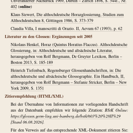
Unveränderter Nachdruck 1969, Dublin – Zürich 1898, S. 544f., Nr.
online
402
(
)
Klaus Siewert, Die althochdeutsche Horazglossierung, Studien zum
Althochdeutschen 8, Göttingen 1986, S. 373-379
Claudia Villa, I manoscritti di Orazio. II, Aevum 67 (1993), p. 62
Literatur zu den Glossen: Ergänzungen seit 2005
Nikolaus Henkel, Horaz (Quintus Horatius Flaccus). Althochdeutsche
Glossierung, in: Althochdeutsche und altsächsische Literatur,
herausgegeben von Rolf Bergmann, De Gruyter Lexikon, Berlin –
Boston 2013, S. 185-189
Heinrich Tiefenbach, Regensburger Glossenhandschriften, in: Die
althochdeutsche und altsächsische Glossographie. Ein Handbuch, II,
herausgegeben von Rolf Bergmann – Stefanie Stricker, Berlin – New
York 2009, S. 1351
Zitierempfehlung (HTML/XML)
Bei der Übernahme von Informationen zur vorliegenden Handschrift
aus der Datenbank empfehlen wir folgende Zitation:
BStK Online:
https://glossen.germ-ling.uni-bamberg.de/bstk/603%20%28II%29
[Stand 06.08.2026].
Für den Verweis auf das entsprechende XML-Dokument zitieren Sie: