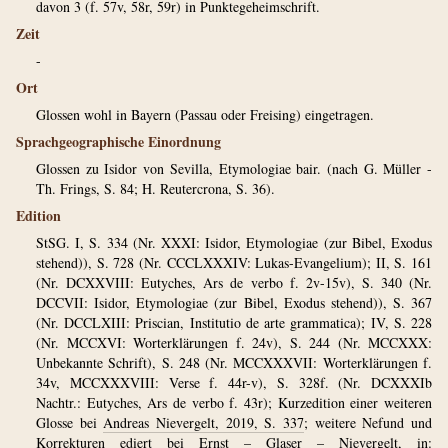
davon 3 (f. 57v, 58r, 59r) in Punktegeheimschrift.
Zeit
-
Ort
Glossen wohl in Bayern (Passau oder Freising) eingetragen.
Sprachgeographische Einordnung
Glossen zu Isidor von Sevilla, Etymologiae bair. (nach G. Müller -
Th. Frings, S. 84; H. Reutercrona, S. 36).
Edition
StSG. I, S. 334 (Nr. XXXI: Isidor, Etymologiae (zur Bibel, Exodus
stehend)), S. 728 (Nr. CCCLXXXIV: Lukas-Evangelium); II, S. 161
(Nr. DCXXVIII: Eutyches, Ars de verbo f. 2v-15v), S. 340 (Nr.
DCCVII: Isidor, Etymologiae (zur Bibel, Exodus stehend)), S. 367
(Nr. DCCLXIII: Priscian, Institutio de arte grammatica); IV, S. 228
(Nr. MCCXVI: Worterklärungen f. 24v), S. 244 (Nr. MCCXXX:
Unbekannte Schrift), S. 248 (Nr. MCCXXXVII: Worterklärungen f.
34v, MCCXXXVIII: Verse f. 44r-v), S. 328f. (Nr. DCXXXIb
Nachtr.: Eutyches, Ars de verbo f. 43r); Kurzedition einer weiteren
Glosse bei
Andreas Nievergelt, 2019, S. 337
; weitere Nefund und
Korrekturen ediert bei Ernst – Glaser – Nievergelt, in: