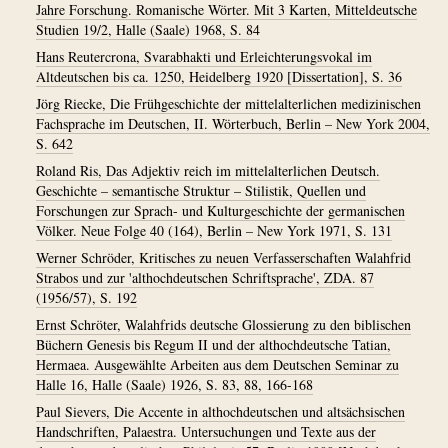
Jahre Forschung. Romanische Wörter. Mit 3 Karten, Mitteldeutsche
Studien 19/2, Halle (Saale) 1968, S. 84
Hans Reutercrona, Svarabhakti und Erleichterungsvokal im
Altdeutschen bis ca. 1250, Heidelberg 1920 [Dissertation], S. 36
Jörg Riecke, Die Frühgeschichte der mittelalterlichen medizinischen
Fachsprache im Deutschen, II. Wörterbuch, Berlin – New York 2004,
S. 642
Roland Ris, Das Adjektiv reich im mittelalterlichen Deutsch.
Geschichte – semantische Struktur – Stilistik, Quellen und
Forschungen zur Sprach- und Kulturgeschichte der germanischen
Völker. Neue Folge 40 (164), Berlin – New York 1971, S. 131
Werner Schröder, Kritisches zu neuen Verfasserschaften Walahfrid
Strabos und zur 'althochdeutschen Schriftsprache', ZDA. 87
(1956/57), S. 192
Ernst Schröter, Walahfrids deutsche Glossierung zu den biblischen
Büchern Genesis bis Regum II und der althochdeutsche Tatian,
Hermaea. Ausgewählte Arbeiten aus dem Deutschen Seminar zu
Halle 16, Halle (Saale) 1926, S. 83, 88, 166-168
Paul Sievers, Die Accente in althochdeutschen und altsächsischen
Handschriften, Palaestra. Untersuchungen und Texte aus der