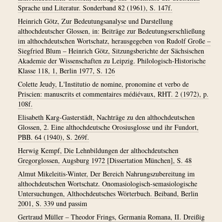
Sprache und Literatur. Sonderband 82 (1961), S. 147f.
Heinrich Götz, Zur Bedeutungsanalyse und Darstellung
althochdeutscher Glossen, in: Beiträge zur Bedeutungserschließung
im althochdeutschen Wortschatz, herausgegeben von Rudolf Große –
Siegfried Blum – Heinrich Götz, Sitzungsberichte der Sächsischen
Akademie der Wissenschaften zu Leipzig. Philologisch-Historische
Klasse 118, 1, Berlin 1977, S. 126
Colette Jeudy, L'Institutio de nomine, pronomine et verbo de
Priscien: manuscrits et commentaires médiévaux, RHT. 2 (1972), p.
108f.
Elisabeth Karg-Gasterstädt, Nachträge zu den althochdeutschen
Glossen, 2. Eine althochdeutsche Orosiusglosse und ihr Fundort,
PBB. 64 (1940), S. 269f.
Herwig Kempf, Die Lehnbildungen der althochdeutschen
Gregorglossen, Augsburg 1972 [Dissertation München], S. 48
Almut Mikeleitis-Winter, Der Bereich Nahrungszubereitung im
althochdeutschen Wortschatz. Onomasiologisch-semasiologische
Untersuchungen, Althochdeutsches Wörterbuch. Beiband, Berlin
2001, S. 339 und passim
Gertraud Müller – Theodor Frings, Germania Romana, II. Dreißig