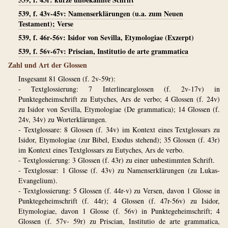
539, f. 43v-45v: Namenserklärungen (u.a. zum Neuen
Testament); Verse
539, f. 46r-56v: Isidor von Sevilla, Etymologiae (Exzerpt)
539, f. 56v-67v: Priscian, Institutio de arte grammatica
Zahl und Art der Glossen
Insgesamt 81 Glossen (f. 2v-59r):
- Textglossierung: 7 Interlinearglossen (f. 2v-17v) in
Punktegeheimschrift zu Eutyches, Ars de verbo; 4 Glossen (f. 24v)
zu Isidor von Sevilla, Etymologiae (De grammatica); 14 Glossen (f.
24v, 34v) zu Worterklärungen.
- Textglossare: 8 Glossen (f. 34v) im Kontext eines Textglossars zu
Isidor, Etymologiae (zur Bibel, Exodus stehend); 35 Glossen (f. 43r)
im Kontext eines Textglossars zu Eutyches, Ars de verbo.
- Textglossierung: 3 Glossen (f. 43r) zu einer unbestimmten Schrift.
- Textglossar: 1 Glosse (f. 43v) zu Namenserklärungen (zu Lukas-
Evangelium).
- Textglossierung: 5 Glossen (f. 44r-v) zu Versen, davon 1 Glosse in
Punktegeheimschrift (f. 44r); 4 Glossen (f. 47r-56v) zu Isidor,
Etymologiae, davon 1 Glosse (f. 56v) in Punktegeheimschrift; 4
Glossen (f. 57v- 59r) zu Priscian, Institutio de arte grammatica,