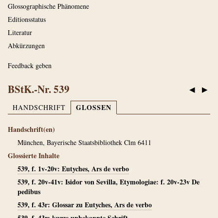
Glossographische Phänomene
Editionsstatus
Literatur
Abkürzungen
Feedback geben
BStK.-Nr. 539
◀
▶
GLOSSEN
HANDSCHRIFT
Handschrift(en)
München, Bayerische Staatsbibliothek Clm 6411
Glossierte Inhalte
539, f. 1v-20v: Eutyches, Ars de verbo
539, f. 20v-41v: Isidor von Sevilla, Etymologiae: f. 20v-23v De
pedibus
539, f. 43r: Glossar zu Eutyches, Ars de verbo
539, f. 43r: kurze unbekannte Schrift