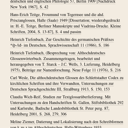
deutschen und englischen Philologie 57, Berlin 1909 [Nachdruck
New York 1967], S. 42
Hans-Erich Teitge, Froumund von Tegernsee und die ahd.
Priscianglossen, Halle (Saale) 1949 [Dissertation; wiederabgedruckt
in: H.-E. Teitge, Berliner Manuskripte und Viadrina-Drucke. Kleine
Schriften, 2004, S. 13-87], S. 4 und passim
Heinrich Tiefenbach, Zur Geschichte des germanischen Präfixes
*iþ-/iđ- im Deutschen, Sprachwissenschaft 11 (1986), S. 186
Heinrich Tiefenbach, (Besprechung von: Althochdeutsches
Glossenwörterbuch. Zusammengetragen, bearbeitet und
herausgegeben von T. Starck – J.C. Wells, 3. Lieferung, Heidelberg
1975), Beiträge zur Namenforschung. Neue Folge 11 (1976), S. 216
Carl Wesle, Die althochdeutschen Glossen des Schlettstadter Codex zu
kirchlichen Schriften und ihre Verwandten, Untersuchungen zur
Deutschen Sprachgeschichte III, Straßburg 1913, S. 150, 153
Claudia Wich-Reif, Studien zur Textglossarüberlieferung. Mit
Untersuchungen zu den Handschriften St. Gallen, Stiftsbibliothek 292
und Karlsruhe, Badische Landesbibliothek St. Peter perg. 87,
Heidelberg 2001, S. 268, 279, 306
Meline Ziemer, Datierung und Lokalisierung nach den Schreibformen
von k zu z im Althochdeutschen, Halle-Wittenberg 1933