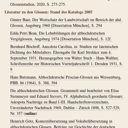
Glossenstudien, 2020, S. 273-275.
Literatur zu den Glossen: Stand des Katalogs 2005
Günter Baur, Der Wortschatz der Landwirtschaft im Bereich der ahd.
Glossen, Augsburg 1960 [Dissertation München], S. 294
Edda Petri Bean, Die Lehnbildungen der althochdeutschen
Vergilglossen, Augsburg 1974 [Dissertation München], S. 12f.
Bernhard Bischoff, Anecdota Carolina, in: Studien zur lateinischen
Dichtung des Mittelalters. Ehrengabe für Karl Strekker zum 4.
September 1931. Herausgegeben von Walter Stach – Hans Walther,
Schriftenreihe zur Historischen Vierteljahrschrift 1, Dresden 1931, S.
9
Hans Butzmann, Althochdeutsche Priscian-Glossen aus Weissenburg,
PBB. 86 (1964), S. 388, 394
Die althochdeutschen Glossen. Gesammelt und bearbeitet von Elias
Steinmeyer und Eduard Sievers, IV. Alphabetisch geordnete Glossare.
Adespota Nachträge zu Band I-III. Handschriftenverzeichnis,
Unveränderter Nachdruck 1969, Dublin – Zürich 1898, S. 527-529,
online
Nr. 357
(
)
Heinrich Götz, Kontextübersetzung und Vokabelübersetzung in
althochdeutschen Glossen, Beiträge zur Geschichte der deutschen