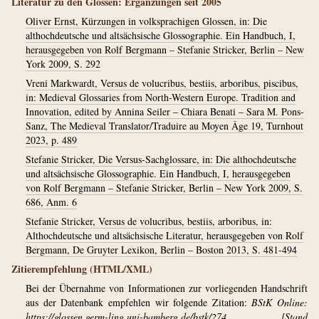
Literatur zu den Glossen: Ergänzungen seit 2005
Oliver Ernst, Kürzungen in volksprachigen Glossen, in: Die
althochdeutsche und altsächsische Glossographie. Ein Handbuch, I,
herausgegeben von Rolf Bergmann – Stefanie Stricker, Berlin – New
York 2009, S. 292
Vreni Markwardt, Versus de volucribus, bestiis, arboribus, piscibus,
in: Medieval Glossaries from North-Western Europe. Tradition and
Innovation, edited by Annina Seiler – Chiara Benati – Sara M. Pons-
Sanz, The Medieval Translator/Traduire au Moyen Âge 19, Turnhout
2023, p. 489
Stefanie Stricker, Die Versus-Sachglossare, in: Die althochdeutsche
und altsächsische Glossographie. Ein Handbuch, I, herausgegeben
von Rolf Bergmann – Stefanie Stricker, Berlin – New York 2009, S.
686, Anm. 6
Stefanie Stricker, Versus de volucribus, bestiis, arboribus, in:
Althochdeutsche und altsächsische Literatur, herausgegeben von Rolf
Bergmann, De Gruyter Lexikon, Berlin – Boston 2013, S. 481-494
Zitierempfehlung (HTML/XML)
Bei der Übernahme von Informationen zur vorliegenden Handschrift
aus der Datenbank empfehlen wir folgende Zitation:
BStK Online:
https://glossen.germ-ling.uni-bamberg.de/bstk/274
[Stand