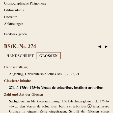
Glossographische Phänomene
Editionsstatus
Literatur
Abkürzungen
Feedback geben
BStK.-Nr. 274
◀
▶
GLOSSEN
HANDSCHRIFT
Handschrift(en)
Augsburg, Universitätsbibliothek Ms. I, 2, 2°, 21
Glossierte Inhalte
274, f. 175rb-175vb: Versus de volucribus, bestiis et arboribus
Zahl und Art der Glossen
Sachglossar in Merkversanordnung: 156 Interlinearglossen (f. 175rb-
vb) zu den Versus de volucribus, bestiis et arboribus;
ⓘ
interlineare
Glossen in eigener Zeile eingetragen; Schrift der Glossen etwas