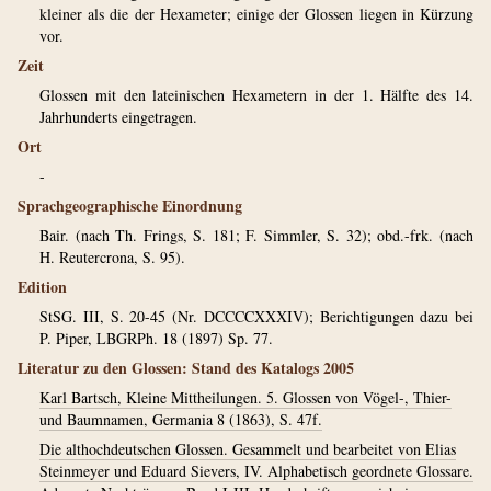
kleiner als die der Hexameter; einige der Glossen liegen in Kürzung
vor.
Zeit
Glossen mit den lateinischen Hexametern in der 1. Hälfte des 14.
Jahrhunderts eingetragen.
Ort
-
Sprachgeographische Einordnung
Bair. (nach Th. Frings, S. 181; F. Simmler, S. 32); obd.-frk. (nach
H. Reutercrona, S. 95).
Edition
StSG. III, S. 20-45 (Nr. DCCCCXXXIV); Berichtigungen dazu bei
P. Piper, LBGRPh. 18 (1897) Sp. 77.
Literatur zu den Glossen: Stand des Katalogs 2005
Karl Bartsch, Kleine Mittheilungen. 5. Glossen von Vögel-, Thier-
und Baumnamen, Germania 8 (1863), S. 47f.
Die althochdeutschen Glossen. Gesammelt und bearbeitet von Elias
Steinmeyer und Eduard Sievers, IV. Alphabetisch geordnete Glossare.