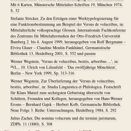
Mit 6 Karten, Münstersche Mittelalter-Schriften 19, München 1974,
S. 32
Stefanie Stricker, Zu den Erträgen einer Werktypologisierung für
eine Funktionsbestimmung am Beispiel der Versus de volucribus, in:
Mittelalterliche volkssprachige Glossen. Internationale Fachkonferenz
des Zentrums für Mittelalterstudien der Otto-Friedrich-Universität
Bamberg 2. bis 4. August 1999, herausgegeben von Rolf Bergmann –
Elvira Glaser – Claudine Moulin-Fankhänel, Germanistische
Bibliothek 13, Heidelberg 2001, S. 552 und passim
Werner Wegstein, 'Versus de volucribus, bestiis, arboribus ...', in:
²VL., 10. Ulrich von Lilienfeld – 'Das zwölfjährige Mönchlein',
Berlin – New York 1999, Sp. 313-316
Werner Wegstein, Zur Überlieferung der 'Versus de volucribus,
bestiis, arboribus', in: Studia Linguistica et Philologica. Festschrift
für Klaus Matzel zum sechzigsten Geburtstag überreicht von
Schülern, Freunden und Kollegen, herausgegeben von Hans-Werner
Eroms – Bernhard Gajek – Herbert Kolb, Germanische Bibliothek.
Neue Folge 3. Reihe: Untersuchungen, Heidelberg 1984, S. 292
Julius Zacher, Die nomina volucrum und die termini juristarum,
ZDPh. 11 (1880), S. 308