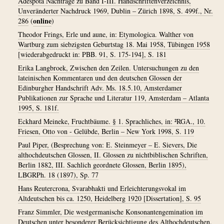
Adespota Nachträge zu Band I-III. Handschriftenverzeichnis,
Unveränderter Nachdruck 1969, Dublin – Zürich 1898, S. 499f., Nr.
online
286
(
)
Theodor Frings, Erle und aune, in: Etymologica. Walther von
Wartburg zum siebzigsten Geburtstag 18. Mai 1958, Tübingen 1958
[wiederabgedruckt in: PBB. 91, S. 175-194], S. 181
Erika Langbroek, Zwischen den Zeilen. Untersuchungen zu den
lateinischen Kommentaren und den deutschen Glossen der
Edinburgher Handschrift Adv. Ms. 18.5.10, Amsterdamer
Publikationen zur Sprache und Literatur 119, Amsterdam – Atlanta
1995, S. 181f.
Eckhard Meineke, Fruchtbäume. § 1. Sprachliches, in: ²RGA., 10.
Friesen, Otto von - Gelübde, Berlin – New York 1998, S. 119
Paul Piper, (Besprechung von: E. Steinmeyer – E. Sievers, Die
althochdeutschen Glossen, II. Glossen zu nichtbiblischen Schriften,
Berlin 1882, III. Sachlich geordnete Glossen, Berlin 1895),
LBGRPh. 18 (1897), Sp. 77
Hans Reutercrona, Svarabhakti und Erleichterungsvokal im
Altdeutschen bis ca. 1250, Heidelberg 1920 [Dissertation], S. 95
Franz Simmler, Die westgermanische Konsonantengemination im
Deutschen unter besonderer Berücksichtigung des Althochdeutschen.